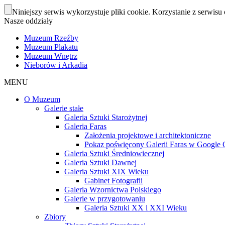
Niniejszy serwis wykorzystuje pliki cookie. Korzystanie z serwisu 
Nasze oddziały
Muzeum Rzeźby
Muzeum Plakatu
Muzeum Wnętrz
Nieborów i Arkadia
MENU
O Muzeum
Galerie stałe
Galeria Sztuki Starożytnej
Galeria Faras
Założenia projektowe i architektoniczne
Pokaz poświęcony Galerii Faras w Google Cu
Galeria Sztuki Średniowiecznej
Galeria Sztuki Dawnej
Galeria Sztuki XIX Wieku
Gabinet Fotografii
Galeria Wzornictwa Polskiego
Galerie w przygotowaniu
Galeria Sztuki XX i XXI Wieku
Zbiory