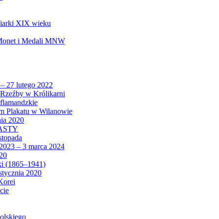
biarki XIX wieku
 Monet i Medali MNW
 – 27 lutego 2022
Rzeźby w Królikarni
 flamandzkie
um Plakatu w Wilanowie
nia 2020
CASTY
istopada
 2023 – 3 marca 2024
020
ki (1865–1941)
 stycznia 2020
Korei
cie
olskiego