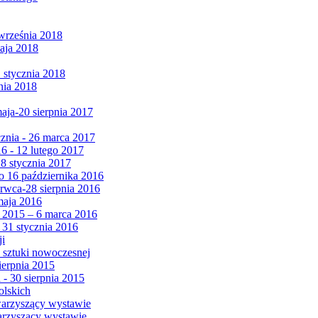
września 2018
maja 2018
1 stycznia 2018
nia 2018
maja-20 sierpnia 2017
cznia - 26 marca 2017
6 - 12 lutego 2017
 8 stycznia 2017
 16 października 2016
erwca-28 sierpnia 2016
maja 2016
da 2015 – 6 marca 2016
 31 stycznia 2016
ji
 sztuki nowoczesnej
ierpnia 2015
 - 30 sierpnia 2015
olskich
warzyszący wystawie
arzyszący wystawie