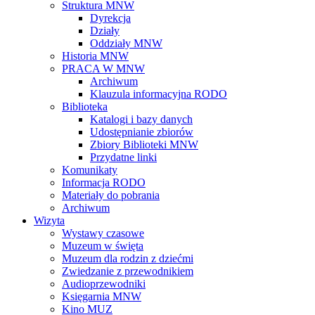
Struktura MNW
Dyrekcja
Działy
Oddziały MNW
Historia MNW
PRACA W MNW
Archiwum
Klauzula informacyjna RODO
Biblioteka
Katalogi i bazy danych
Udostępnianie zbiorów
Zbiory Biblioteki MNW
Przydatne linki
Komunikaty
Informacja RODO
Materiały do pobrania
Archiwum
Wizyta
Wystawy czasowe
Muzeum w święta
Muzeum dla rodzin z dziećmi
Zwiedzanie z przewodnikiem
Audioprzewodniki
Księgarnia MNW
Kino MUZ