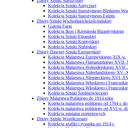
Zbiory Sztuki Starożytnej
Kolekcja Sztuki Antycznej
Kolekcja Sztuki Starożytnego Bliskiego W
Kolekcja Sztuki Starożytnego Egiptu
Zbiory Sztuki Wschodniochrześcijańskiej
Galeria Faras
Kolekcja Ikon i Rzemiosła Bizantyjskiego
Kolekcja Sztuki Etiopskiej
Kolekcja Sztuki Koptyjskiej
Kolekcja Sztuki Nubijskiej
Zbiory Dawnej Sztuki Europejskiej
Kolekcja Malarstwa Europejskiego XIX w.
Kolekcja Malarstwa Flamandzkiego XVII–
Kolekcja Malarstwa Holenderskiego XVII–
Kolekcja Malarstwa Niderlandzkiego XV–
Kolekcja Malarstwa Niemieckiego XVI–XV
Kolekcja Malarstwa Włoskiego i Francusk
Kolekcja Malarstwa Włoskiego i Francusk
Kolekcja Sztuki Średniowiecznej
Zbiory Malarstwa Polskiego do 1914 roku
Kolekcja malarstwa polskiego od 1764 r. do
Kolekcja malarstwa polskiego od XVI w. do
Kolekcja miniatur portretowych
Zbiory Sztuki Współczesnej
Kolekcja grafiki i rysunku po 1914 r.