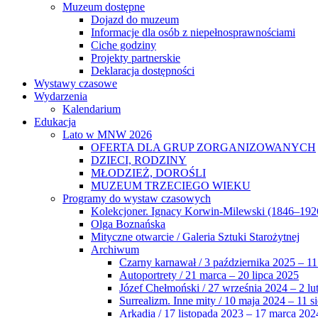
Muzeum dostępne
Dojazd do muzeum
Informacje dla osób z niepełnosprawnościami
Ciche godziny
Projekty partnerskie
Deklaracja dostępności
Wystawy czasowe
Wydarzenia
Kalendarium
Edukacja
Lato w MNW 2026
OFERTA DLA GRUP ZORGANIZOWANYCH
DZIECI, RODZINY
MŁODZIEŻ, DOROŚLI
MUZEUM TRZECIEGO WIEKU
Programy do wystaw czasowych
Kolekcjoner. Ignacy Korwin-Milewski (1846–192
Olga Boznańska
Mityczne otwarcie / Galeria Sztuki Starożytnej
Archiwum
Czarny karnawał / 3 października 2025 – 11
Autoportrety / 21 marca – 20 lipca 2025
Józef Chełmoński / 27 września 2024 – 2 lu
Surrealizm. Inne mity / 10 maja 2024 – 11 s
Arkadia / 17 listopada 2023 – 17 marca 202