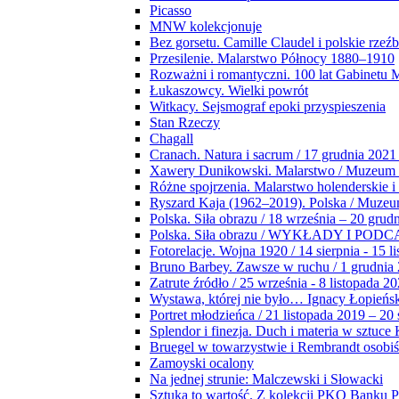
Picasso
MNW kolekcjonuje
Bez gorsetu. Camille Claudel i polskie rzeź
Przesilenie. Malarstwo Północy 1880–1910
Rozważni i romantyczni. 100 lat Gabinetu
Łukaszowcy. Wielki powrót
Witkacy. Sejsmograf epoki przyspieszenia
Stan Rzeczy
Chagall
Cranach. Natura i sacrum / 17 grudnia 2021
Xawery Dunikowski. Malarstwo / Muzeum 
Różne spojrzenia. Malarstwo holenderskie i
Ryszard Kaja (1962–2019). Polska / Muze
Polska. Siła obrazu / 18 września – 20 grud
Polska. Siła obrazu / WYKŁADY I POD
Fotorelacje. Wojna 1920 / 14 sierpnia - 15 l
Bruno Barbey. Zawsze w ruchu / 1 grudnia
Zatrute źródło / 25 września - 8 listopada 2
Wystawa, której nie było… Ignacy Łopieńs
Portret młodzieńca / 21 listopada 2019 – 20
Splendor i finezja. Duch i materia w sztuce 
Bruegel w towarzystwie i Rembrandt osobiś
Zamoyski ocalony
Na jednej strunie: Malczewski i Słowacki
Sztuka to wartość. Z kolekcji PKO Banku P