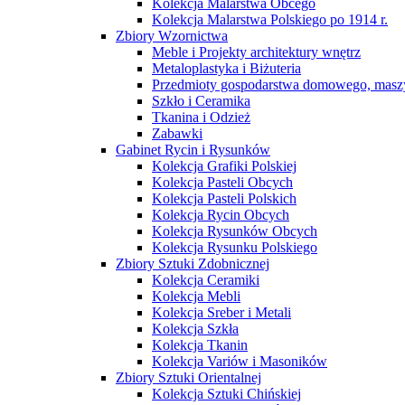
Kolekcja Malarstwa Obcego
Kolekcja Malarstwa Polskiego po 1914 r.
Zbiory Wzornictwa
Meble i Projekty architektury wnętrz
Metaloplastyka i Biżuteria
Przedmioty gospodarstwa domowego, maszy
Szkło i Ceramika
Tkanina i Odzież
Zabawki
Gabinet Rycin i Rysunków
Kolekcja Grafiki Polskiej
Kolekcja Pasteli Obcych
Kolekcja Pasteli Polskich
Kolekcja Rycin Obcych
Kolekcja Rysunków Obcych
Kolekcja Rysunku Polskiego
Zbiory Sztuki Zdobnicznej
Kolekcja Ceramiki
Kolekcja Mebli
Kolekcja Sreber i Metali
Kolekcja Szkła
Kolekcja Tkanin
Kolekcja Variów i Masoników
Zbiory Sztuki Orientalnej
Kolekcja Sztuki Chińskiej