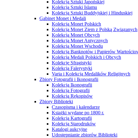
Kolekcja Sztuki Japońskiej
Kolekcja Sztuki Islamu
Kolekcja Sztuki Buddyjskiej i Hinduskiej
Gabinet Monet i Medali
Kolekcja Monet Polskich
Kolekcja Monet Ziem z Polską Związanych
Kolekcja Monet Obcych
Kolekcja Monet Antycznych
Kolekcja Monet Wschodu
Kolekcja Banknotów i Papierów Wartości
Kolekcja Medali Polskich i Obcych
Kolekcje Sfragistyki
Kolekcja Falerystyki
Varia i Kolekcja Medalików Religijnych
Zbiory Fotografii i Ikonografii
Kolekcja Ikonografii
Kolekcja Fotografii
Kolekcja Rękopisów
Zbiory Biblioteki
Czasopisma i kalendarze
Książki wydane po 1800 r.
Kolekcja Kartografii
Kolekcja Starodruków
Katalogi aukcyjne
Udostępnianie zbiorów Biblioteki