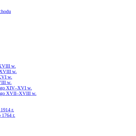
schodu
XVIII w.
XVIII w.
XVI w.
III w.
iego XIV–XVI w.
iego XVII–XVIII w.
 1914 r.
 1764 r.