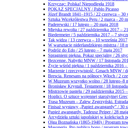
Krzycząc: Polska! Niepodległa 1918
POKAZ SPECJALNY / Pablo Picasso
Józef Brandt 1841–1915 / 22 czerwca – 30 
Sztuka Wicekrólestwa Peru / 2 marca - 20 
Paderewski / 17 lutego – 20 maja 2018
Miejska rewolta / 27 października 2017 – 2
Biedermeier / 5 października 2017 – 7 stycz
Tak widzą / 13 czerwca – 10 września 2017
W warsztacie niderlandzkiego mistrza / 18 
Podróż do Edo / 25 lutego – 7 maja 2017
Spragnieni piękna. Pokaz specjalny / 26 sty
Bezcenne. Nabytki MNW / 17 listopada 201
Życie wśród piękna / 1 października 2016 –
Marzenie i rzeczywistość. Gmach MNW / do
Brescia. Renesans na północy Włoch / 2 cz
W Muzeum wszystko wolno / 28 lutego–8 
Bronisław Krystall. Testament / 18 listopa
Mistrzowie pastelu / 29 października 2015 –
Hoplici. O sztuce wojennej starożytnej Grec
Trasa Muzeum – Zalew Zegrzyński. Estrada
Finisaż wystawy „Papież awangardy” / 30 s
Papież awangardy. Tadeusz Peiper / 28 maja
Arcydzieła sztuki japońskiej w kolekcjach p
Olga Boznańska (1865-1940) / Program to
Masoneria. Pro publico bono / program tow