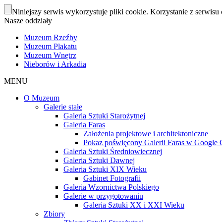
Niniejszy serwis wykorzystuje pliki cookie. Korzystanie z serwisu 
Nasze oddziały
Muzeum Rzeźby
Muzeum Plakatu
Muzeum Wnętrz
Nieborów i Arkadia
MENU
O Muzeum
Galerie stałe
Galeria Sztuki Starożytnej
Galeria Faras
Założenia projektowe i architektoniczne
Pokaz poświęcony Galerii Faras w Google Cu
Galeria Sztuki Średniowiecznej
Galeria Sztuki Dawnej
Galeria Sztuki XIX Wieku
Gabinet Fotografii
Galeria Wzornictwa Polskiego
Galerie w przygotowaniu
Galeria Sztuki XX i XXI Wieku
Zbiory