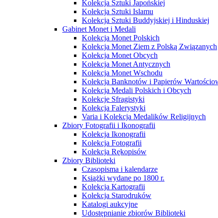
Kolekcja Sztuki Japońskiej
Kolekcja Sztuki Islamu
Kolekcja Sztuki Buddyjskiej i Hinduskiej
Gabinet Monet i Medali
Kolekcja Monet Polskich
Kolekcja Monet Ziem z Polską Związanych
Kolekcja Monet Obcych
Kolekcja Monet Antycznych
Kolekcja Monet Wschodu
Kolekcja Banknotów i Papierów Wartości
Kolekcja Medali Polskich i Obcych
Kolekcje Sfragistyki
Kolekcja Falerystyki
Varia i Kolekcja Medalików Religijnych
Zbiory Fotografii i Ikonografii
Kolekcja Ikonografii
Kolekcja Fotografii
Kolekcja Rękopisów
Zbiory Biblioteki
Czasopisma i kalendarze
Książki wydane po 1800 r.
Kolekcja Kartografii
Kolekcja Starodruków
Katalogi aukcyjne
Udostępnianie zbiorów Biblioteki