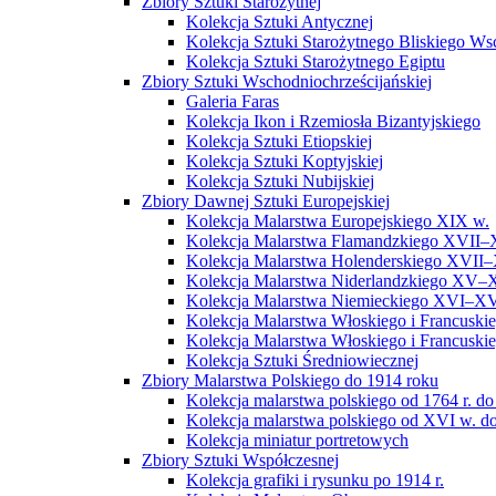
Zbiory Sztuki Starożytnej
Kolekcja Sztuki Antycznej
Kolekcja Sztuki Starożytnego Bliskiego W
Kolekcja Sztuki Starożytnego Egiptu
Zbiory Sztuki Wschodniochrześcijańskiej
Galeria Faras
Kolekcja Ikon i Rzemiosła Bizantyjskiego
Kolekcja Sztuki Etiopskiej
Kolekcja Sztuki Koptyjskiej
Kolekcja Sztuki Nubijskiej
Zbiory Dawnej Sztuki Europejskiej
Kolekcja Malarstwa Europejskiego XIX w.
Kolekcja Malarstwa Flamandzkiego XVII–
Kolekcja Malarstwa Holenderskiego XVII–
Kolekcja Malarstwa Niderlandzkiego XV–
Kolekcja Malarstwa Niemieckiego XVI–XV
Kolekcja Malarstwa Włoskiego i Francusk
Kolekcja Malarstwa Włoskiego i Francusk
Kolekcja Sztuki Średniowiecznej
Zbiory Malarstwa Polskiego do 1914 roku
Kolekcja malarstwa polskiego od 1764 r. do
Kolekcja malarstwa polskiego od XVI w. do
Kolekcja miniatur portretowych
Zbiory Sztuki Współczesnej
Kolekcja grafiki i rysunku po 1914 r.