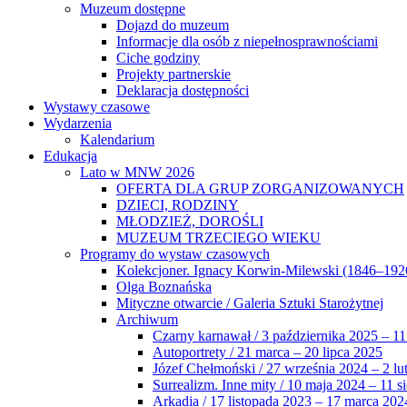
Muzeum dostępne
Dojazd do muzeum
Informacje dla osób z niepełnosprawnościami
Ciche godziny
Projekty partnerskie
Deklaracja dostępności
Wystawy czasowe
Wydarzenia
Kalendarium
Edukacja
Lato w MNW 2026
OFERTA DLA GRUP ZORGANIZOWANYCH
DZIECI, RODZINY
MŁODZIEŻ, DOROŚLI
MUZEUM TRZECIEGO WIEKU
Programy do wystaw czasowych
Kolekcjoner. Ignacy Korwin-Milewski (1846–192
Olga Boznańska
Mityczne otwarcie / Galeria Sztuki Starożytnej
Archiwum
Czarny karnawał / 3 października 2025 – 11
Autoportrety / 21 marca – 20 lipca 2025
Józef Chełmoński / 27 września 2024 – 2 lu
Surrealizm. Inne mity / 10 maja 2024 – 11 s
Arkadia / 17 listopada 2023 – 17 marca 202