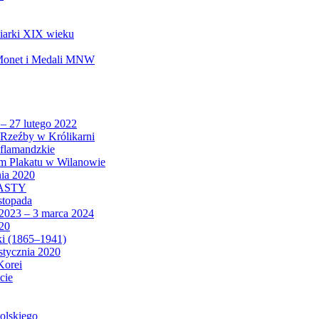
biarki XIX wieku
 Monet i Medali MNW
 – 27 lutego 2022
Rzeźby w Królikarni
 flamandzkie
um Plakatu w Wilanowie
nia 2020
CASTY
istopada
 2023 – 3 marca 2024
020
ki (1865–1941)
 stycznia 2020
Korei
cie
olskiego