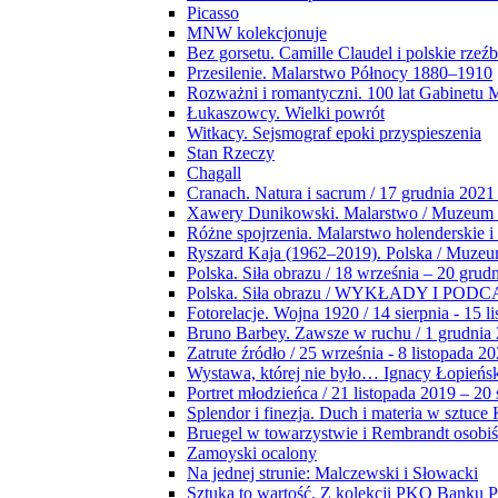
Picasso
MNW kolekcjonuje
Bez gorsetu. Camille Claudel i polskie rzeź
Przesilenie. Malarstwo Północy 1880–1910
Rozważni i romantyczni. 100 lat Gabinetu
Łukaszowcy. Wielki powrót
Witkacy. Sejsmograf epoki przyspieszenia
Stan Rzeczy
Chagall
Cranach. Natura i sacrum / 17 grudnia 2021
Xawery Dunikowski. Malarstwo / Muzeum 
Różne spojrzenia. Malarstwo holenderskie i
Ryszard Kaja (1962–2019). Polska / Muze
Polska. Siła obrazu / 18 września – 20 grud
Polska. Siła obrazu / WYKŁADY I POD
Fotorelacje. Wojna 1920 / 14 sierpnia - 15 l
Bruno Barbey. Zawsze w ruchu / 1 grudnia
Zatrute źródło / 25 września - 8 listopada 2
Wystawa, której nie było… Ignacy Łopieńs
Portret młodzieńca / 21 listopada 2019 – 20
Splendor i finezja. Duch i materia w sztuce 
Bruegel w towarzystwie i Rembrandt osobiś
Zamoyski ocalony
Na jednej strunie: Malczewski i Słowacki
Sztuka to wartość. Z kolekcji PKO Banku P