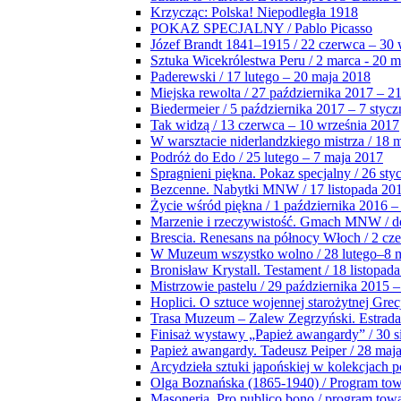
Krzycząc: Polska! Niepodległa 1918
POKAZ SPECJALNY / Pablo Picasso
Józef Brandt 1841–1915 / 22 czerwca – 30 
Sztuka Wicekrólestwa Peru / 2 marca - 20 
Paderewski / 17 lutego – 20 maja 2018
Miejska rewolta / 27 października 2017 – 2
Biedermeier / 5 października 2017 – 7 stycz
Tak widzą / 13 czerwca – 10 września 2017
W warsztacie niderlandzkiego mistrza / 18 
Podróż do Edo / 25 lutego – 7 maja 2017
Spragnieni piękna. Pokaz specjalny / 26 sty
Bezcenne. Nabytki MNW / 17 listopada 201
Życie wśród piękna / 1 października 2016 –
Marzenie i rzeczywistość. Gmach MNW / do
Brescia. Renesans na północy Włoch / 2 cz
W Muzeum wszystko wolno / 28 lutego–8 
Bronisław Krystall. Testament / 18 listopa
Mistrzowie pastelu / 29 października 2015 –
Hoplici. O sztuce wojennej starożytnej Grec
Trasa Muzeum – Zalew Zegrzyński. Estrada
Finisaż wystawy „Papież awangardy” / 30 s
Papież awangardy. Tadeusz Peiper / 28 maja
Arcydzieła sztuki japońskiej w kolekcjach p
Olga Boznańska (1865-1940) / Program to
Masoneria. Pro publico bono / program tow