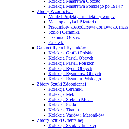
Kolekcja Malarstwa Obcego
Kolekcja Malarstwa Polskiego po 1914 r.
Zbiory Wzornictwa
Meble i Projekty architektury wnętrz
Metaloplastyka i Biżuteria
Przedmioty gospodarstwa domowego, maszy
Szkło i Ceramika
Tkanina i Odzież
Zabawki
Gabinet Rycin i Rysunków
Kolekcja Grafiki Polskiej
Kolekcja Pasteli Obcych
Kolekcja Pasteli Polskich
Kolekcja Rycin Obcych
Kolekcja Rysunków Obcych
Kolekcja Rysunku Polskiego
Zbiory Sztuki Zdobnicznej
Kolekcja Ceramiki
Kolekcja Mebli
Kolekcja Sreber i Metali
Kolekcja Szkła
Kolekcja Tkanin
Kolekcja Variów i Masoników
Zbiory Sztuki Orientalnej
Kolekcja Sztuki Chińskiej