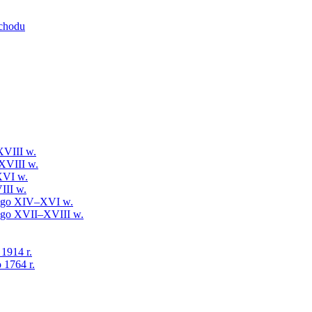
schodu
XVIII w.
XVIII w.
XVI w.
III w.
iego XIV–XVI w.
iego XVII–XVIII w.
 1914 r.
 1764 r.