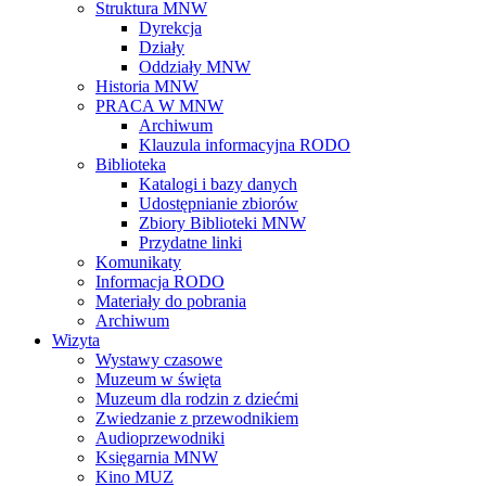
Struktura MNW
Dyrekcja
Działy
Oddziały MNW
Historia MNW
PRACA W MNW
Archiwum
Klauzula informacyjna RODO
Biblioteka
Katalogi i bazy danych
Udostępnianie zbiorów
Zbiory Biblioteki MNW
Przydatne linki
Komunikaty
Informacja RODO
Materiały do pobrania
Archiwum
Wizyta
Wystawy czasowe
Muzeum w święta
Muzeum dla rodzin z dziećmi
Zwiedzanie z przewodnikiem
Audioprzewodniki
Księgarnia MNW
Kino MUZ