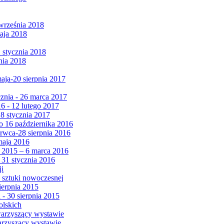
września 2018
maja 2018
1 stycznia 2018
nia 2018
maja-20 sierpnia 2017
cznia - 26 marca 2017
6 - 12 lutego 2017
 8 stycznia 2017
 16 października 2016
erwca-28 sierpnia 2016
maja 2016
da 2015 – 6 marca 2016
 31 stycznia 2016
ji
 sztuki nowoczesnej
ierpnia 2015
 - 30 sierpnia 2015
olskich
warzyszący wystawie
arzyszący wystawie