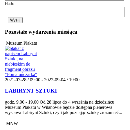
Hasło
Pozostałe wydarzenia miesiąca
Muzeum Plakatu
2021-07-28 / 09:00 - 2022-09-04 / 19:00
LABIRYNT SZTUKI
godz. 9.00 - 19.00 Od 28 lipca do 4 września na dziedzińcu
Muzeum Plakatu w Wilanowie będzie dostępna plenerowa
wystawa Labirynt Sztuki, czyli jak poznając sztukę zrozumieć...
MNW