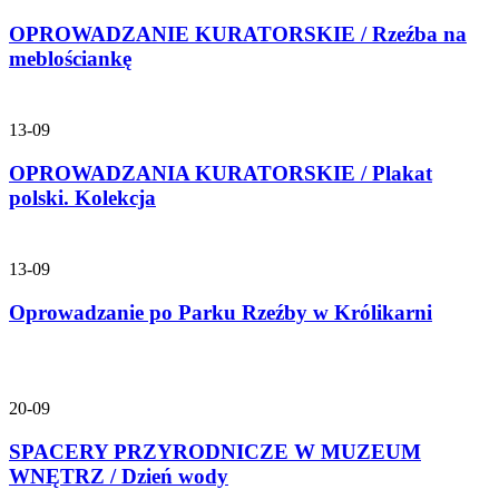
OPROWADZANIE KURATORSKIE / Rzeźba na
meblościankę
13-09
OPROWADZANIA KURATORSKIE / Plakat
polski. Kolekcja
13-09
Oprowadzanie po Parku Rzeźby w Królikarni
20-09
SPACERY PRZYRODNICZE W MUZEUM
WNĘTRZ / Dzień wody