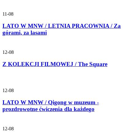
11-08
LATO W MNW / LETNIA PRACOWNIA / Za
górami, za lasami
12-08
Z KOLEKCJI FILMOWEJ / The Square
12-08
LATO W MNW / Qigong w muzeum -
prozdrowotne ćwiczenia dla każdego
12-08