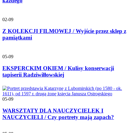
każdego
02-09
Z KOLEKCJI FILMOWEJ / Wyjście przez sklep z
pamiątkami
05-09
EKSPERCKIM OKIEM / Kulisy konserwacji
tapiserii Radziwiłłowskiej
05-09
WARSZTATY DLA NAUCZYCIELEK I
NAUCZYCIELI / Czy portrety mają zapach?