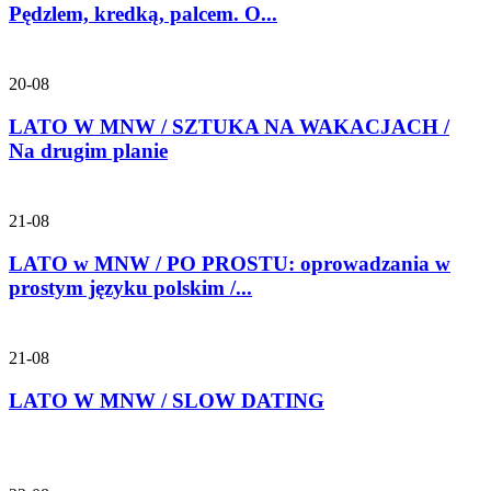
Pędzlem, kredką, palcem. O...
20-08
LATO W MNW / SZTUKA NA WAKACJACH /
Na drugim planie
21-08
LATO w MNW / PO PROSTU: oprowadzania w
prostym języku polskim /...
21-08
LATO W MNW / SLOW DATING