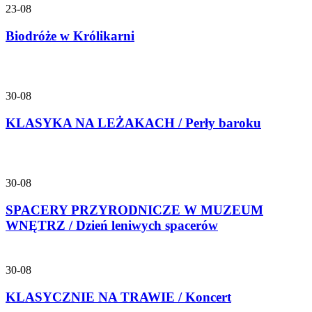
23-08
Biodróże w Królikarni
30-08
KLASYKA NA LEŻAKACH / Perły baroku
30-08
SPACERY PRZYRODNICZE W MUZEUM
WNĘTRZ / Dzień leniwych spacerów
30-08
KLASYCZNIE NA TRAWIE / Koncert