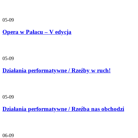
05-09
Opera w Pałacu – V edycja
05-09
Działania performatywne / Rzeźby w ruch!
05-09
Działania performatywne / Rzeźba nas obchodzi
06-09