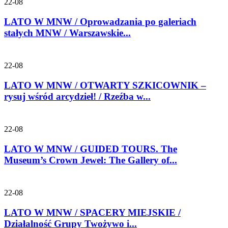
22-08
LATO W MNW / Oprowadzania po galeriach
stałych MNW / Warszawskie...
22-08
LATO W MNW / OTWARTY SZKICOWNIK –
rysuj wśród arcydzieł! / Rzeźba w...
22-08
LATO W MNW / GUIDED TOURS. The
Museum’s Crown Jewel: The Gallery of...
22-08
LATO W MNW / SPACERY MIEJSKIE /
Działalność Grupy Twożywo i...