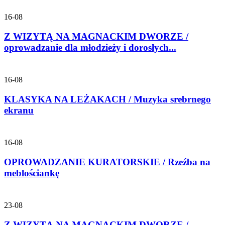
16-08
Z WIZYTĄ NA MAGNACKIM DWORZE /
oprowadzanie dla młodzieży i dorosłych...
16-08
KLASYKA NA LEŻAKACH / Muzyka srebrnego
ekranu
16-08
OPROWADZANIE KURATORSKIE / Rzeźba na
meblościankę
23-08
Z WIZYTĄ NA MAGNACKIM DWORZE /