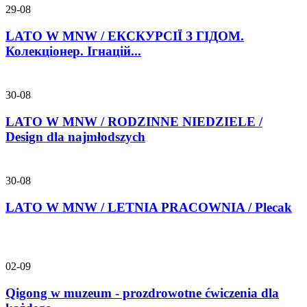
29-08
LATO W MNW / ЕКСКУРСІЇ З ГІДОМ.
Колекціонер. Ігнацій...
30-08
LATO W MNW / RODZINNE NIEDZIELE /
Design dla najmłodszych
30-08
LATO W MNW / LETNIA PRACOWNIA / Plecak
02-09
Qigong w muzeum - prozdrowotne ćwiczenia dla