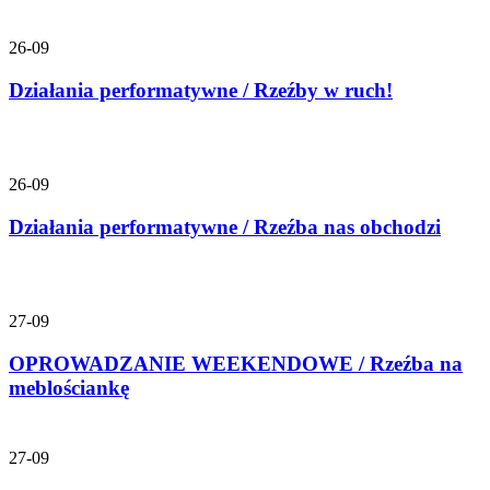
26-09
Działania performatywne / Rzeźby w ruch!
26-09
Działania performatywne / Rzeźba nas obchodzi
27-09
OPROWADZANIE WEEKENDOWE / Rzeźba na
meblościankę
27-09