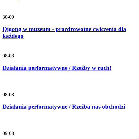
30-09
Qigong w muzeum - prozdrowotne ćwiczenia dla
każdego
08-08
Działania performatywne / Rzeźby w ruch!
08-08
Działania performatywne / Rzeźba nas obchodzi
09-08