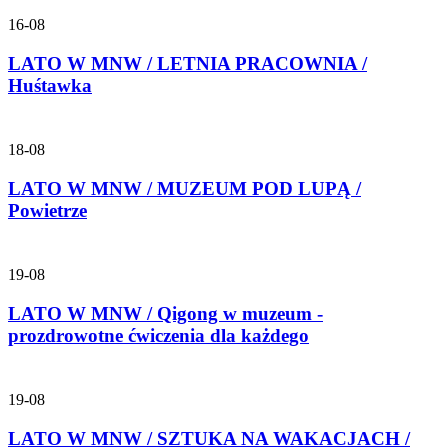
16-08
LATO W MNW / LETNIA PRACOWNIA /
Huśtawka
18-08
LATO W MNW / MUZEUM POD LUPĄ /
Powietrze
19-08
LATO W MNW / Qigong w muzeum -
prozdrowotne ćwiczenia dla każdego
19-08
LATO W MNW / SZTUKA NA WAKACJACH /