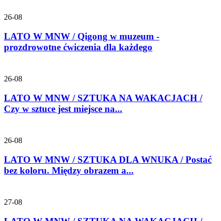
26-08
LATO W MNW / Qigong w muzeum -
prozdrowotne ćwiczenia dla każdego
26-08
LATO W MNW / SZTUKA NA WAKACJACH /
Czy w sztuce jest miejsce na...
26-08
LATO W MNW / SZTUKA DLA WNUKA / Postać
bez koloru. Między obrazem a...
27-08