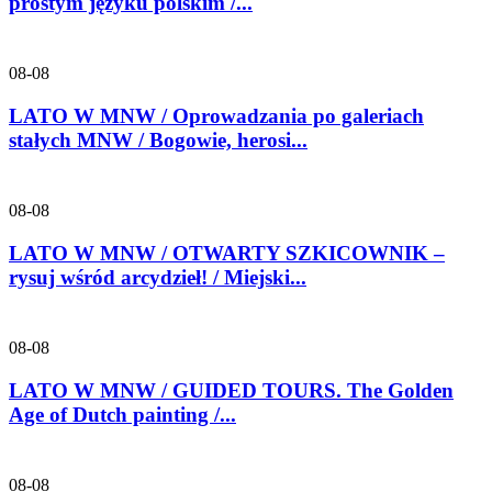
prostym języku polskim /...
08-08
LATO W MNW / Oprowadzania po galeriach
stałych MNW / Bogowie, herosi...
08-08
LATO W MNW / OTWARTY SZKICOWNIK –
rysuj wśród arcydzieł! / Miejski...
08-08
LATO W MNW / GUIDED TOURS. The Golden
Age of Dutch painting /...
08-08