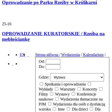
Oprowadzanie po Parku Rzeźby w Królikarni
25-10
OPROWADZANIE KURATORSKIE / Rzeźba na
meblościankę
EN
Strona główna
/
Wydarzenia
/
Kalendarium
/
Od:
Do:
Gdzie:
Spotkania i oprowadzania
Wykłady
Warsztaty
Koncerty
Filmy
Wystawy
Konferencje
naukowe
Wydarzenia tłumaczone na
PJM
Wydarzenia dla osób z dysfukcją
wzroku
Inne
Dla dzieci
Dla