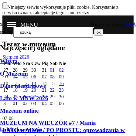
Niniejszy serwis wykorzystuje pliki cookie. Korzystanie z
serwisu oznacza akceptację tego stanu rzeczy.
Nasze oddziały
MENU
x
A
A
A
szukaj
Teraz w muzeum
Najczęściej oglądane
Sierpień 2026
Wizyta
Pon
Wto
Śro
Czw
Pią
Sob
Nie
27
28
29
30
31
01
02
O Muzeum
03
04
05
06
07
08
09
10
11
12
13
14
15
16
Dane teleadresowe
17
18
19
20
21
22
23
24
25
26
27
28
29
30
Lato w MNW 2026
31
01
02
03
04
05
06
Muzeum online
07-08
MUZEUM NA WIECZÓR #7 / Mania
kolekcjonowania
LATO w MNW / PO PROSTU: oprowadzania w