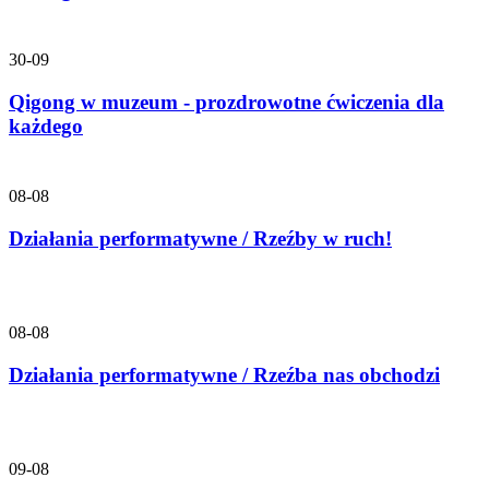
30-09
Qigong w muzeum - prozdrowotne ćwiczenia dla
każdego
08-08
Działania performatywne / Rzeźby w ruch!
08-08
Działania performatywne / Rzeźba nas obchodzi
09-08