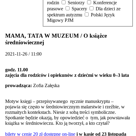
rodzin
Seniorzy
Konferencje
prasowe
Spacery
Dla dzieci ze
spektrum autyzmu
Polski Język
Migowy PJM
MAMA, TATA W MUZEUM / O książce
średniowiecznej
2021-11-26 / 11:00
godz. 11.00
zajęcia dla rodziców i opiekunów z dziećmi w wieku 0–3 lata
prowadząca:
Zofia Załęska
Motyw księgi – przepisywanego ręcznie manuskryptu –
pojawia się często w średniowiecznym malarstwie i rzeźbie, w
rozmaitych kontekstach. Niesie z sobą treści symboliczne.
Spotkanie będzie okazją, by opowiedzieć o tym, jak powstawała
książka w średniowieczu. Kto ją tworzył, a kto czytał?
bilety w cenie 20 zł dostępne on-line
i w kasie od 23 listopada