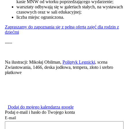
kasie MNW od wtorku poprzedzającego wydarzenie;
warsztaty odbywają się w galeriach stałych, na wystawach
czasowych oraz w sali edukacyjnej;
liczba miejsc ograniczona.
Zapraszamy do zapoznania się z pełną ofertą zajęć dla rodzin z
dziećmi
-----
Na ilustracji: Mikołaj Obilman,
Poliptyk Legnicki
, scena
Zwiastowania, 1466, deska jodłowa, tempera, złoto i srebro
płatkowe
Dodaj do mojego kalendarza google
Podaj e-mail i hasło do Twojego konta
E-mail