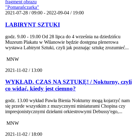
2021-07-28 / 09:00 - 2022-09-04 / 19:00
LABIRYNT SZTUKI
godz. 9.00 - 19.00 Od 28 lipca do 4 września na dziedzińcu
Muzeum Plakatu w Wilanowie będzie dostępna plenerowa
wystawa Labirynt Sztuki, czyli jak poznając sztukę zrozumieć...
MNW
2021-11-02 / 13:00
WYKŁAD. CZAS NA SZTUKĘ! / Nokturny, czyli
co widać, kiedy jest ciemno?
godz. 13.00 wykład Pawła Bienia Nokturny mogą kojarzyć nam
się przede wszystkim z muzycznymi miniaturami Chopina czy
impresjonistycznymi dziełami orkiestrowymi Debussy'ego,...
MNW
2021-11-02 / 18:00