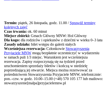
Termin:
piątek, 26 listopada, godz. 11.00 /
Sprawdź terminy
kolejnych zajęć
Czas trwania:
ok. 60 minut
Miejsce zbiórki:
Gmach Główny MNW: Hol Główny
Dla kogo:
dla rodziców i opiekunów z dziećmi w wieku 0–3 lata
Zasady udziału:
bilet wstępu do galerii stałych
Wcześniejsza rezerwacja:
Członkowie
Stowarzyszenia
Przyjaciele MNW
mogą bezpłatnie uczestniczyć w wydarzeniu
w ramach puli 1/3 miejsc. Warunkiem jest wcześniejsza
rezerwacja. Zapisy rozpoczynają się na tydzień przed
uruchomieniem sprzedaży biletów i kończą w niedzielę
poprzedzającą jej otwarcie. Miejsca można rezerwować za
pośrednictwem Stowarzyszenia Przyjaciele MNW, telefonicznie:
pon.–czw. w godz. 10.00–15.00 (+48) 570 105 177 lub mailowo:
stowarzyszenie[malpa]przyjacielemnw.pl