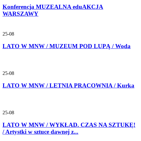
Konferencja MUZEALNA eduAKCJA
WARSZAWY
25-08
LATO W MNW / MUZEUM POD LUPĄ / Woda
25-08
LATO W MNW / LETNIA PRACOWNIA / Kurka
25-08
LATO W MNW / WYKŁAD. CZAS NA SZTUKĘ!
/ Artystki w sztuce dawnej z...