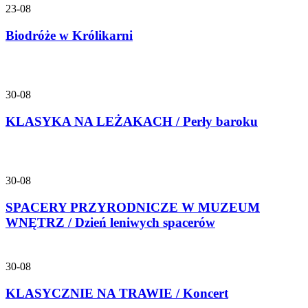
23-08
Biodróże w Królikarni
30-08
KLASYKA NA LEŻAKACH / Perły baroku
30-08
SPACERY PRZYRODNICZE W MUZEUM
WNĘTRZ / Dzień leniwych spacerów
30-08
KLASYCZNIE NA TRAWIE / Koncert