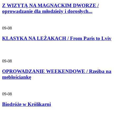
Z WIZYTĄ NA MAGNACKIM DWORZE /
oprowadzanie dla młodzieży i dorosłych...
09-08
KLASYKA NA LEŻAKACH / From Paris to Lviv
09-08
OPROWADZANIE WEEKENDOWE / Rzeźba na
meblościankę
09-08
Biodróże w Królikarni