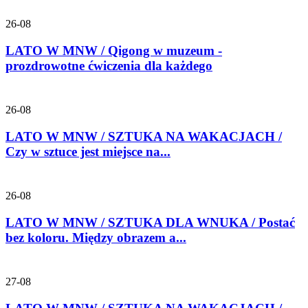
26-08
LATO W MNW / Qigong w muzeum -
prozdrowotne ćwiczenia dla każdego
26-08
LATO W MNW / SZTUKA NA WAKACJACH /
Czy w sztuce jest miejsce na...
26-08
LATO W MNW / SZTUKA DLA WNUKA / Postać
bez koloru. Między obrazem a...
27-08