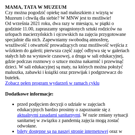
MAMA, TATA W MUZEUM
Czy można pogodzić opiekę nad maluszkiem z wizytą w
Muzeum i chwilą dla siebie? W MNW jest to możliwie!
Od września 2021 roku, dwa razy w miesiącu, w piątki o
godzinie 11.00, zapraszamy spragnionych sztuki rodziców na
urlopach macierzyńskich i ojcowskich na zajęcia przygotowane
specjalnie dla nich. Zapewniamy swobodną atmosferę,
wrażliwość i otwartość prowadzących oraz możliwość wejścia z
wózkiem do galerii; pierwsza część zajęć odbywa się w galeriach
stałych lub na wystawie czasowej, a druga w sali edukacyjnej,
gdzie podczas rozmowy o sztuce można nakarmić i przewinąć
dzieci. W sali edukacyjnej są maty, na których można położyć
maluszka, zabawki i książki oraz przewijak i podgrzewacz do
butelek.
Zobacz pełen program wydarzeń w ramach cyklu
Dodatkowe informacje:
przed podjęciem decyzji o udziale w zajęciach
edukacyjnych bardzo prosimy o zapoznanie się z
aktualnymi zasadami sanitarnymi
. W razie zmiany sytuacji
sanitarnej w związku z pandemią zajęcia mogą zostać
odwołane.
bilety dostępne są na naszej stronie internetowej
oraz w