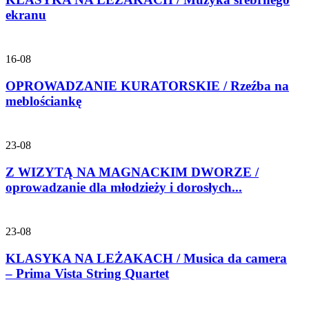
ekranu
16-08
OPROWADZANIE KURATORSKIE / Rzeźba na
meblościankę
23-08
Z WIZYTĄ NA MAGNACKIM DWORZE /
oprowadzanie dla młodzieży i dorosłych...
23-08
KLASYKA NA LEŻAKACH / Musica da camera
– Prima Vista String Quartet