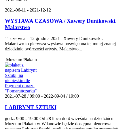
2021-06-11 - 2021-12-12
WYSTAWA CZASOWA / Xawery Dunikowski.
Malarstwo
11 czerwca – 12 grudnia 2021 Xawery Dunikowski.
Malarstwo to pierwsza wystawa poświęcona tej mniej znanej
dziedzinie twórczości artysty. Malarstwo...
Muzeum Plakatu
2021-07-28 / 09:00 - 2022-09-04 / 19:00
LABIRYNT SZTUKI
godz. 9.00 - 19.00 Od 28 lipca do 4 września na dziedzińcu
Muzeum Plakatu w Wilanowie będzie dostępna plenerowa
wystawa Labirynt Sztuki, czyli jak poznając sztukę zrozumieć...