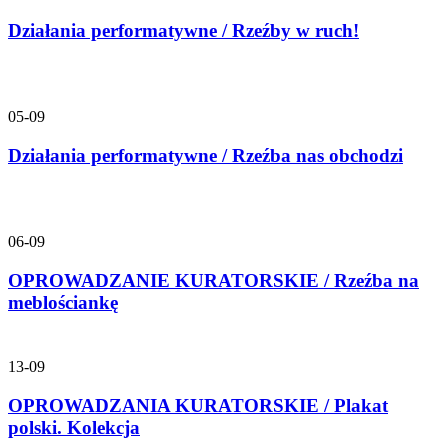
Działania performatywne / Rzeźby w ruch!
05-09
Działania performatywne / Rzeźba nas obchodzi
06-09
OPROWADZANIE KURATORSKIE / Rzeźba na
meblościankę
13-09
OPROWADZANIA KURATORSKIE / Plakat
polski. Kolekcja