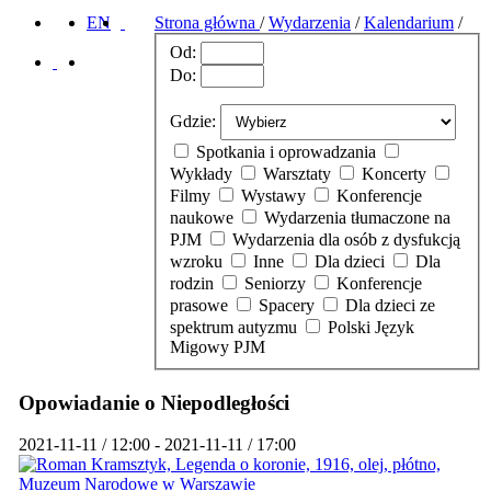
EN
Strona główna
/
Wydarzenia
/
Kalendarium
/
Od:
Do:
Gdzie:
Spotkania i oprowadzania
Wykłady
Warsztaty
Koncerty
Filmy
Wystawy
Konferencje
naukowe
Wydarzenia tłumaczone na
PJM
Wydarzenia dla osób z dysfukcją
wzroku
Inne
Dla dzieci
Dla
rodzin
Seniorzy
Konferencje
prasowe
Spacery
Dla dzieci ze
spektrum autyzmu
Polski Język
Migowy PJM
Opowiadanie o Niepodległości
2021-11-11 / 12:00 - 2021-11-11 / 17:00