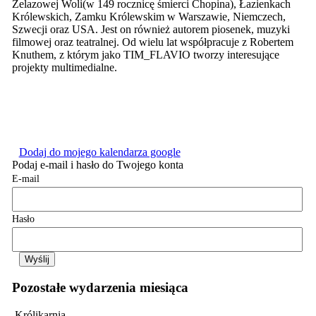
Żelazowej Woli(w 149 rocznicę śmierci Chopina), Łazienkach
Królewskich, Zamku Królewskim w Warszawie, Niemczech,
Szwecji oraz USA. Jest on również autorem piosenek, muzyki
filmowej oraz teatralnej. Od wielu lat współpracuje z Robertem
Knuthem, z którym jako TIM_FLAVIO tworzy interesujące
projekty multimedialne.
Dodaj do mojego kalendarza google
Podaj e-mail i hasło do Twojego konta
E-mail
Hasło
Pozostałe wydarzenia miesiąca
Królikarnia