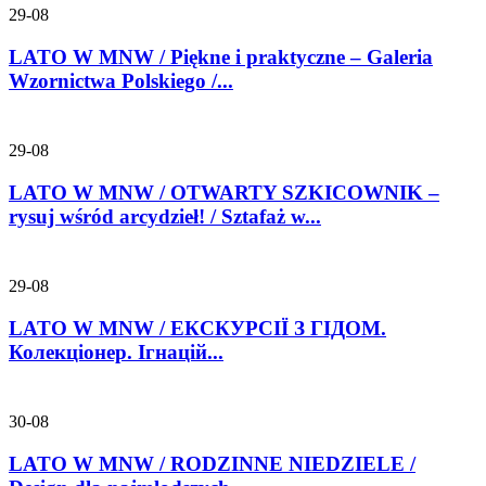
29-08
LATO W MNW / Piękne i praktyczne – Galeria
Wzornictwa Polskiego /...
29-08
LATO W MNW / OTWARTY SZKICOWNIK –
rysuj wśród arcydzieł! / Sztafaż w...
29-08
LATO W MNW / ЕКСКУРСІЇ З ГІДОМ.
Колекціонер. Ігнацій...
30-08
LATO W MNW / RODZINNE NIEDZIELE /