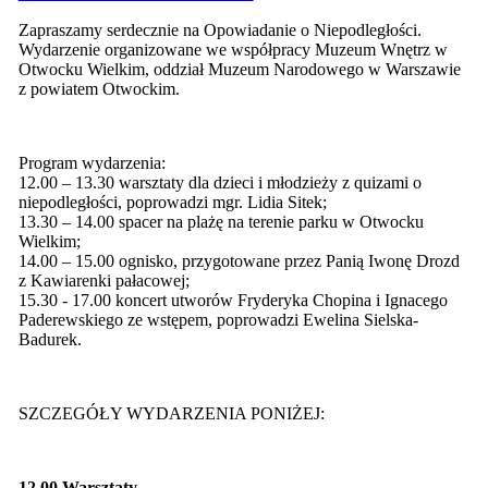
Zapraszamy serdecznie na Opowiadanie o Niepodległości.
Wydarzenie organizowane we współpracy Muzeum Wnętrz w
Otwocku Wielkim, oddział Muzeum Narodowego w Warszawie
z powiatem Otwockim.
Program wydarzenia:
12.00 – 13.30 warsztaty dla dzieci i młodzieży z quizami o
niepodległości, poprowadzi mgr. Lidia Sitek;
13.30 – 14.00 spacer na plażę na terenie parku w Otwocku
Wielkim;
14.00 – 15.00 ognisko, przygotowane przez Panią Iwonę Drozd
z Kawiarenki pałacowej;
15.30 - 17.00 koncert utworów Fryderyka Chopina i Ignacego
Paderewskiego ze wstępem, poprowadzi Ewelina Sielska-
Badurek.
SZCZEGÓŁY WYDARZENIA PONIŻEJ:
12.00 Warsztaty