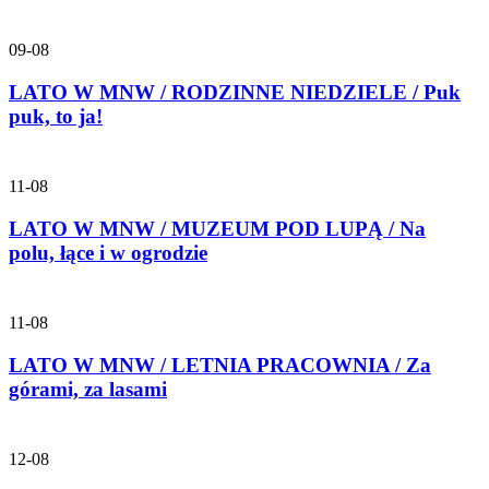
09-08
LATO W MNW / RODZINNE NIEDZIELE / Puk
puk, to ja!
11-08
LATO W MNW / MUZEUM POD LUPĄ / Na
polu, łące i w ogrodzie
11-08
LATO W MNW / LETNIA PRACOWNIA / Za
górami, za lasami
12-08