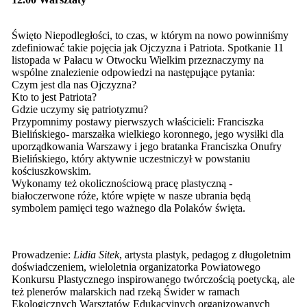
Święto Niepodległości, to czas, w którym na nowo powinniśmy
zdefiniować takie pojęcia jak Ojczyzna i Patriota. Spotkanie 11
listopada w Pałacu w Otwocku Wielkim przeznaczymy na
wspólne znalezienie odpowiedzi na następujące pytania:
Czym jest dla nas Ojczyzna?
Kto to jest Patriota?
Gdzie uczymy się patriotyzmu?
Przypomnimy postawy pierwszych właścicieli: Franciszka
Bielińskiego- marszałka wielkiego koronnego, jego wysiłki dla
uporządkowania Warszawy i jego bratanka Franciszka Onufry
Bielińskiego, który aktywnie uczestniczył w powstaniu
kościuszkowskim.
Wykonamy też okolicznościową pracę plastyczną -
białoczerwone róże, które wpięte w nasze ubrania będą
symbolem pamięci tego ważnego dla Polaków święta.
Prowadzenie:
Lidia Sitek
, artysta plastyk, pedagog z długoletnim
doświadczeniem, wieloletnia organizatorka Powiatowego
Konkursu Plastycznego inspirowanego twórczością poetycką, ale
też plenerów malarskich nad rzeką Świder w ramach
Ekologicznych Warsztatów Edukacyjnych organizowanych