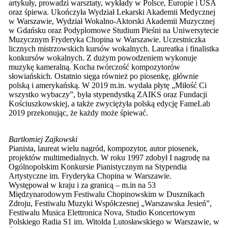
artykuły, prowadzi warsztaty, wykłady w Polsce, Europie i USA
oraz śpiewa. Ukończyła Wydział Lekarski Akademii Medycznej
w Warszawie, Wydział Wokalno-Aktorski Akademii Muzycznej
w Gdańsku oraz Podyplomowe Studium Pieśni na Uniwersytecie
Muzycznym Fryderyka Chopina w Warszawie. Uczestniczka
licznych mistrzowskich kursów wokalnych. Laureatka i finalistka
konkursów wokalnych. Z dużym powodzeniem wykonuje
muzykę kameralną. Kocha twórczość kompozytorów
słowiańskich. Ostatnio sięga również po piosenkę, głównie
polską i amerykańską. W 2019 m.in. wydała płytę „Miłość Ci
wszystko wybaczy”, była stypendystką ZAIKS oraz Fundacji
Kościuszkowskiej, a także zwyciężyła polską edycję FameLab
2019 przekonując, że każdy może śpiewać.
Bartłomiej Zajkowski
Pianista, laureat wielu nagród, kompozytor, autor piosenek,
projektów multimedialnych. W roku 1997 zdobył I nagrodę na
Ogólnopolskim Konkursie Pianistycznym na Stypendia
Artystyczne im. Fryderyka Chopina w Warszawie.
Występował w kraju i za granicą – m.in na 53
Międzynarodowym Festiwalu Chopinowskim w Dusznikach
Zdroju, Festiwalu Muzyki Współczesnej „Warszawska Jesień”,
Festiwalu Musica Elettronica Nova, Studio Koncertowym
Polskiego Radia S1 im. Witolda Lutosławskiego w Warszawie, w