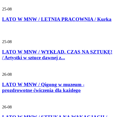
25-08
LATO W MNW / LETNIA PRACOWNIA / Kurka
25-08
LATO W MNW / WYKŁAD. CZAS NA SZTUKĘ!
/ Artystki w sztuce dawnej z...
26-08
LATO W MNW / Qigong w muzeum -
prozdrowotne ćwiczenia dla każdego
26-08