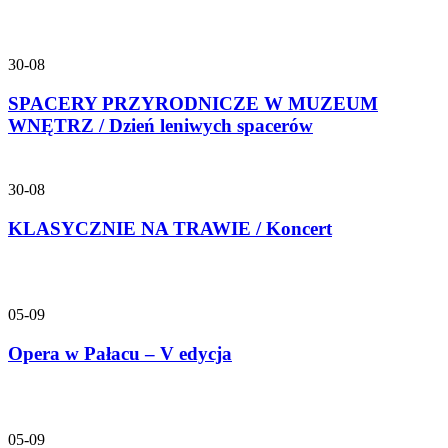
30-08
SPACERY PRZYRODNICZE W MUZEUM
WNĘTRZ / Dzień leniwych spacerów
30-08
KLASYCZNIE NA TRAWIE / Koncert
05-09
Opera w Pałacu – V edycja
05-09