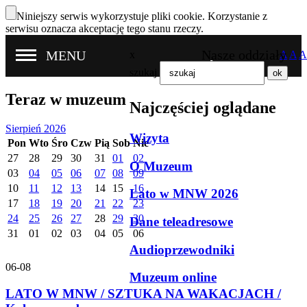
Niniejszy serwis wykorzystuje pliki cookie. Korzystanie z
serwisu oznacza akceptację tego stanu rzeczy.
Nasze oddziały
MENU
x
A
A
A
szukaj
Teraz w muzeum
Najczęściej oglądane
Sierpień 2026
Wizyta
Pon
Wto
Śro
Czw
Pią
Sob
Nie
27
28
29
30
31
01
02
O Muzeum
03
04
05
06
07
08
09
10
11
12
13
14
15
16
Lato w MNW 2026
17
18
19
20
21
22
23
24
25
26
27
28
29
30
Dane teleadresowe
31
01
02
03
04
05
06
Audioprzewodniki
06-08
Muzeum online
LATO W MNW / SZTUKA NA WAKACJACH /