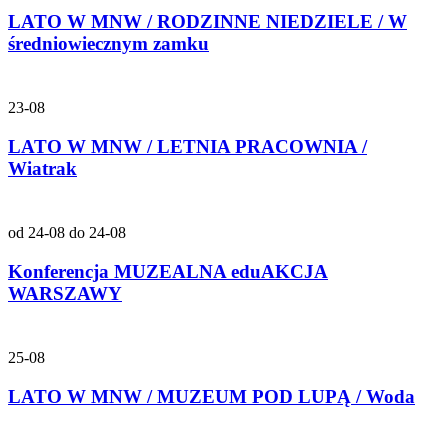
LATO W MNW / RODZINNE NIEDZIELE / W
średniowiecznym zamku
23-08
LATO W MNW / LETNIA PRACOWNIA /
Wiatrak
od 24-08 do 24-08
Konferencja MUZEALNA eduAKCJA
WARSZAWY
25-08
LATO W MNW / MUZEUM POD LUPĄ / Woda