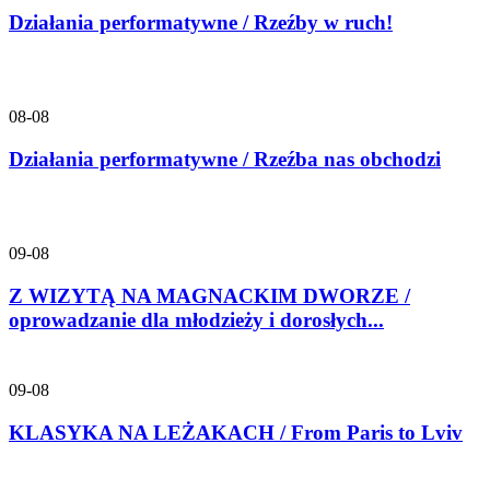
Działania performatywne / Rzeźby w ruch!
08-08
Działania performatywne / Rzeźba nas obchodzi
09-08
Z WIZYTĄ NA MAGNACKIM DWORZE /
oprowadzanie dla młodzieży i dorosłych...
09-08
KLASYKA NA LEŻAKACH / From Paris to Lviv