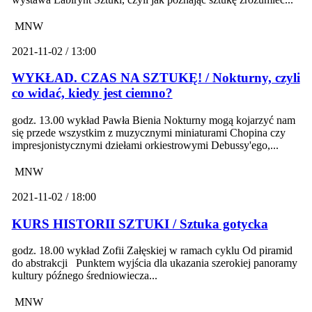
MNW
2021-11-02 / 13:00
WYKŁAD. CZAS NA SZTUKĘ! / Nokturny, czyli
co widać, kiedy jest ciemno?
godz. 13.00 wykład Pawła Bienia Nokturny mogą kojarzyć nam
się przede wszystkim z muzycznymi miniaturami Chopina czy
impresjonistycznymi dziełami orkiestrowymi Debussy'ego,...
MNW
2021-11-02 / 18:00
KURS HISTORII SZTUKI / Sztuka gotycka
godz. 18.00 wykład Zofii Załęskiej w ramach cyklu Od piramid
do abstrakcji Punktem wyjścia dla ukazania szerokiej panoramy
kultury późnego średniowiecza...
MNW