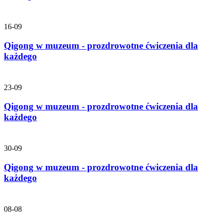
16-09
Qigong w muzeum - prozdrowotne ćwiczenia dla
każdego
23-09
Qigong w muzeum - prozdrowotne ćwiczenia dla
każdego
30-09
Qigong w muzeum - prozdrowotne ćwiczenia dla
każdego
08-08