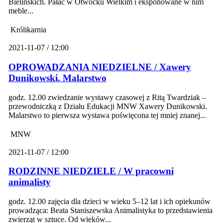
Bielińskich. Pałac w Otwocku Wielkim i eksponowane w nim
meble...
Królikarnia
2021-11-07 / 12:00
OPROWADZANIA NIEDZIELNE / Xawery
Dunikowski. Malarstwo
godz. 12.00 zwiedzanie wystawy czasowej z Ritą Twardziak –
przewodniczką z Działu Edukacji MNW Xawery Dunikowski.
Malarstwo to pierwsza wystawa poświęcona tej mniej znanej...
MNW
2021-11-07 / 12:00
RODZINNE NIEDZIELE / W pracowni
animalisty
godz. 12.00 zajęcia dla dzieci w wieku 5–12 lat i ich opiekunów
prowadząca: Beata Staniszewska Animalistyka to przedstawienia
zwierząt w sztuce. Od wieków...