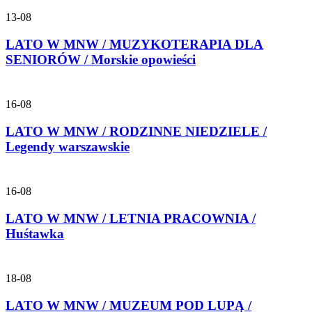
13-08
LATO W MNW / MUZYKOTERAPIA DLA
SENIORÓW / Morskie opowieści
16-08
LATO W MNW / RODZINNE NIEDZIELE /
Legendy warszawskie
16-08
LATO W MNW / LETNIA PRACOWNIA /
Huśtawka
18-08
LATO W MNW / MUZEUM POD LUPĄ /