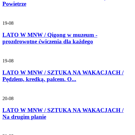
Powietrze
19-08
LATO W MNW / Qigong w muzeum -
prozdrowotne ćwiczenia dla każdego
19-08
LATO W MNW / SZTUKA NA WAKACJACH /
Pędzlem, kredką, palcem. O...
20-08
LATO W MNW / SZTUKA NA WAKACJACH /
Na drugim planie