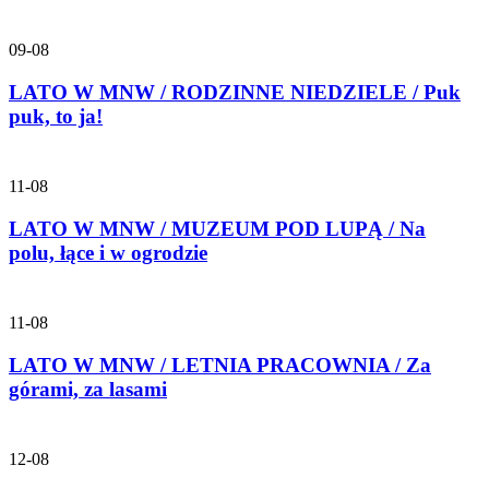
09-08
LATO W MNW / RODZINNE NIEDZIELE / Puk
puk, to ja!
11-08
LATO W MNW / MUZEUM POD LUPĄ / Na
polu, łące i w ogrodzie
11-08
LATO W MNW / LETNIA PRACOWNIA / Za
górami, za lasami
12-08