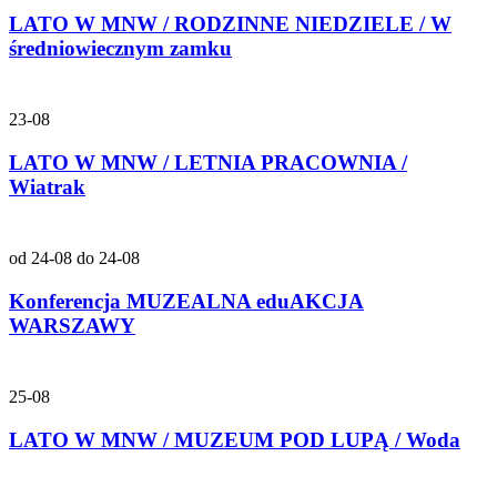
LATO W MNW / RODZINNE NIEDZIELE / W
średniowiecznym zamku
23-08
LATO W MNW / LETNIA PRACOWNIA /
Wiatrak
od 24-08 do 24-08
Konferencja MUZEALNA eduAKCJA
WARSZAWY
25-08
LATO W MNW / MUZEUM POD LUPĄ / Woda