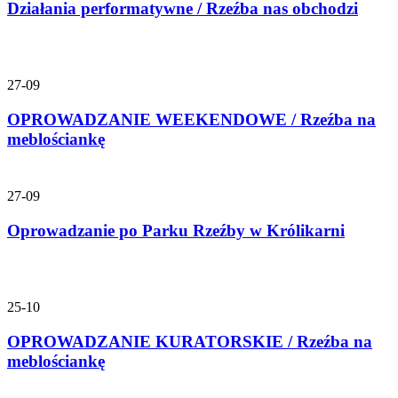
Działania performatywne / Rzeźba nas obchodzi
27-09
OPROWADZANIE WEEKENDOWE / Rzeźba na
meblościankę
27-09
Oprowadzanie po Parku Rzeźby w Królikarni
25-10
OPROWADZANIE KURATORSKIE / Rzeźba na
meblościankę