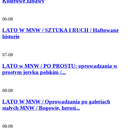
Kolorowe zabawy
06-08
LATO W MNW / SZTUKA I RUCH / Haftowane
historie
07-08
LATO w MNW / PO PROSTU: oprowadzania w
prostym języku polskim /...
08-08
LATO W MNW / Oprowadzania po galeriach
stałych MNW / Bogowie, herosi...
08-08