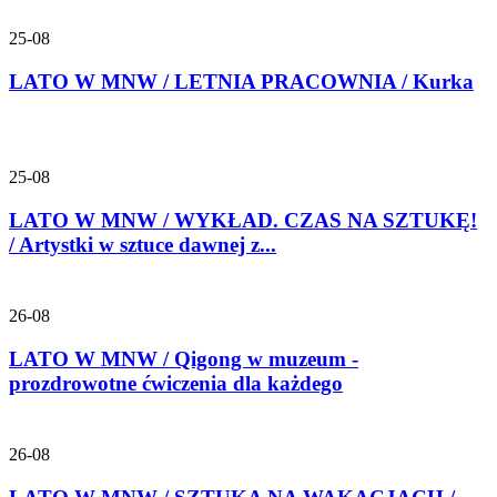
25-08
LATO W MNW / LETNIA PRACOWNIA / Kurka
25-08
LATO W MNW / WYKŁAD. CZAS NA SZTUKĘ!
/ Artystki w sztuce dawnej z...
26-08
LATO W MNW / Qigong w muzeum -
prozdrowotne ćwiczenia dla każdego
26-08