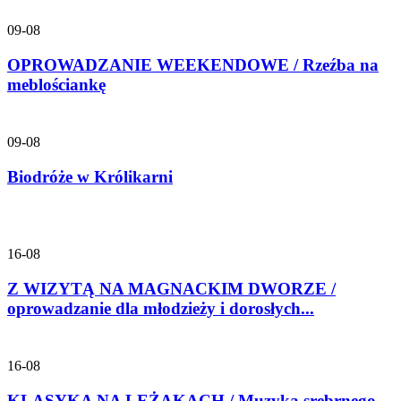
09-08
OPROWADZANIE WEEKENDOWE / Rzeźba na
meblościankę
09-08
Biodróże w Królikarni
16-08
Z WIZYTĄ NA MAGNACKIM DWORZE /
oprowadzanie dla młodzieży i dorosłych...
16-08
KLASYKA NA LEŻAKACH / Muzyka srebrnego