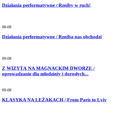
Działania performatywne / Rzeźby w ruch!
08-08
Działania performatywne / Rzeźba nas obchodzi
09-08
Z WIZYTĄ NA MAGNACKIM DWORZE /
oprowadzanie dla młodzieży i dorosłych...
09-08
KLASYKA NA LEŻAKACH / From Paris to Lviv