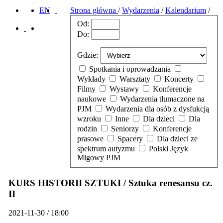
EN
Strona główna
/
Wydarzenia
/
Kalendarium
/
Od:
Do:
Gdzie:
Spotkania i oprowadzania
Wykłady
Warsztaty
Koncerty
Filmy
Wystawy
Konferencje
naukowe
Wydarzenia tłumaczone na
PJM
Wydarzenia dla osób z dysfukcją
wzroku
Inne
Dla dzieci
Dla
rodzin
Seniorzy
Konferencje
prasowe
Spacery
Dla dzieci ze
spektrum autyzmu
Polski Język
Migowy PJM
KURS HISTORII SZTUKI / Sztuka renesansu cz.
II
2021-11-30 / 18:00