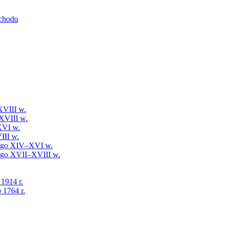
schodu
XVIII w.
XVIII w.
XVI w.
III w.
iego XIV–XVI w.
iego XVII–XVIII w.
 1914 r.
 1764 r.