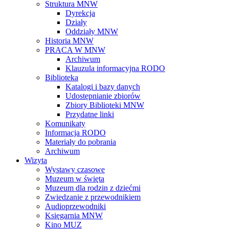
Struktura MNW
Dyrekcja
Działy
Oddziały MNW
Historia MNW
PRACA W MNW
Archiwum
Klauzula informacyjna RODO
Biblioteka
Katalogi i bazy danych
Udostępnianie zbiorów
Zbiory Biblioteki MNW
Przydatne linki
Komunikaty
Informacja RODO
Materiały do pobrania
Archiwum
Wizyta
Wystawy czasowe
Muzeum w święta
Muzeum dla rodzin z dziećmi
Zwiedzanie z przewodnikiem
Audioprzewodniki
Księgarnia MNW
Kino MUZ