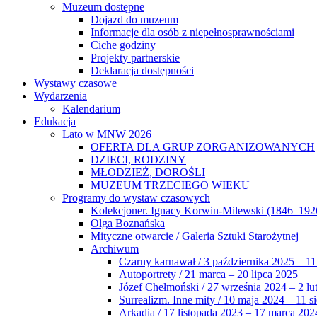
Muzeum dostępne
Dojazd do muzeum
Informacje dla osób z niepełnosprawnościami
Ciche godziny
Projekty partnerskie
Deklaracja dostępności
Wystawy czasowe
Wydarzenia
Kalendarium
Edukacja
Lato w MNW 2026
OFERTA DLA GRUP ZORGANIZOWANYCH
DZIECI, RODZINY
MŁODZIEŻ, DOROŚLI
MUZEUM TRZECIEGO WIEKU
Programy do wystaw czasowych
Kolekcjoner. Ignacy Korwin-Milewski (1846–192
Olga Boznańska
Mityczne otwarcie / Galeria Sztuki Starożytnej
Archiwum
Czarny karnawał / 3 października 2025 – 11
Autoportrety / 21 marca – 20 lipca 2025
Józef Chełmoński / 27 września 2024 – 2 lu
Surrealizm. Inne mity / 10 maja 2024 – 11 s
Arkadia / 17 listopada 2023 – 17 marca 202