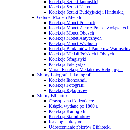
Kolekcja Sztuki Japońskiej
Kolekcja Sztuki Islamu
Kolekcja Sztuki Buddyjskiej i Hinduskiej
Gabinet Monet i Medali
Kolekcja Monet Polskich
Kolekcja Monet Ziem z Polską Związanych
Kolekcja Monet Obcych
Kolekcja Monet Antycznych
Kolekcja Monet Wschodu
Kolekcja Banknotów i Papierów Wartości
Kolekcja Medali Polskich i Obcych
Kolekcje Sfragistyki
Kolekcja Falerystyki
Varia i Kolekcja Medalików Religijnych
Zbiory Fotografii i Ikonografii
Kolekcja Ikonografii
Kolekcja Fotografii
Kolekcja Rękopisów
Zbiory Biblioteki
Czasopisma i kalendarze
Książki wydane po 1800 r.
Kolekcja Kartografii
Kolekcja Starodruków
Katalogi aukcyjne
Udostępnianie zbiorów Biblioteki