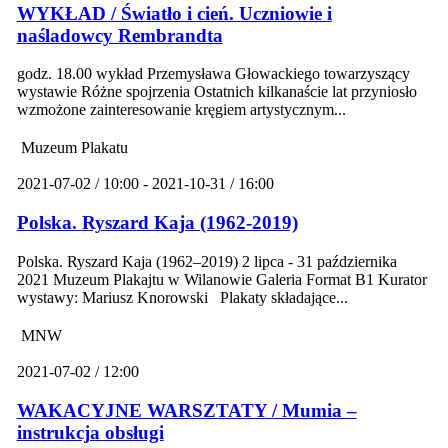
WYKŁAD / Światło i cień. Uczniowie i
naśladowcy Rembrandta
godz. 18.00 wykład Przemysława Głowackiego towarzyszący
wystawie Różne spojrzenia Ostatnich kilkanaście lat przyniosło
wzmożone zainteresowanie kręgiem artystycznym...
Muzeum Plakatu
2021-07-02 / 10:00 - 2021-10-31 / 16:00
Polska. Ryszard Kaja (1962-2019)
Polska. Ryszard Kaja (1962–2019) 2 lipca - 31 października
2021 Muzeum Plakajtu w Wilanowie Galeria Format B1 Kurator
wystawy: Mariusz Knorowski Plakaty składające...
MNW
2021-07-02 / 12:00
WAKACYJNE WARSZTATY / Mumia –
instrukcja obsługi