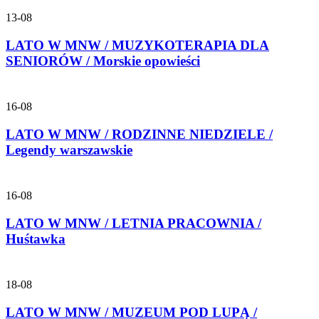
13-08
LATO W MNW / MUZYKOTERAPIA DLA
SENIORÓW / Morskie opowieści
16-08
LATO W MNW / RODZINNE NIEDZIELE /
Legendy warszawskie
16-08
LATO W MNW / LETNIA PRACOWNIA /
Huśtawka
18-08
LATO W MNW / MUZEUM POD LUPĄ /