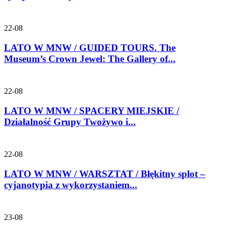
22-08
LATO W MNW / GUIDED TOURS. The
Museum’s Crown Jewel: The Gallery of...
22-08
LATO W MNW / SPACERY MIEJSKIE /
Działalność Grupy Twożywo i...
22-08
LATO W MNW / WARSZTAT / Błękitny splot –
cyjanotypia z wykorzystaniem...
23-08