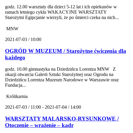
godz. 12.00 warsztaty dla dzieci 5-12 lat i ich opiekunów w
ramach letniego cyklu WAKACYJNE WARSZTATY
Starożytni Egipcjanie wierzyli, że po śmierci czeka na nich...
MNW
2021-07-03 / 10:00
OGRÓD W MUZEUM / Starożytne ćwiczenia dla
każdego
godz. 10.00 gimnastyka na Dziedzińcu Lorentza MNW Z
okazji otwarcia Galerii Sztuki Starożytnej oraz Ogrodu na
Dziedzińcu Lorentza Muzeum Narodowe w Warszawie oraz
Fundacja...
Królikarnia
2021-07-03 / 11:00 - 2021-07-04 / 14:00
WARSZTATY MALARSKO-RYSUNKOWE /
Otoczenie – wrażenie – kadr