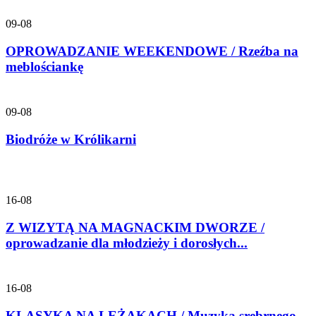
09-08
OPROWADZANIE WEEKENDOWE / Rzeźba na
meblościankę
09-08
Biodróże w Królikarni
16-08
Z WIZYTĄ NA MAGNACKIM DWORZE /
oprowadzanie dla młodzieży i dorosłych...
16-08
KLASYKA NA LEŻAKACH / Muzyka srebrnego