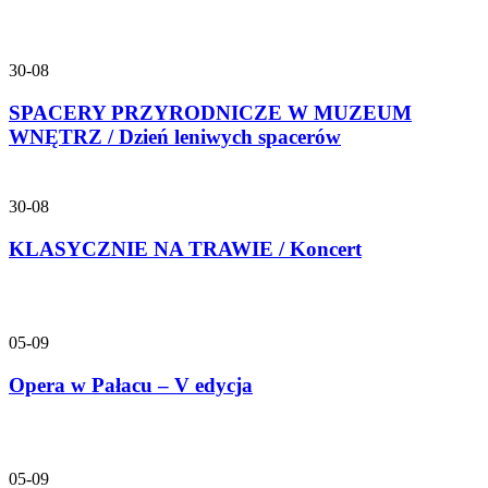
30-08
SPACERY PRZYRODNICZE W MUZEUM
WNĘTRZ / Dzień leniwych spacerów
30-08
KLASYCZNIE NA TRAWIE / Koncert
05-09
Opera w Pałacu – V edycja
05-09