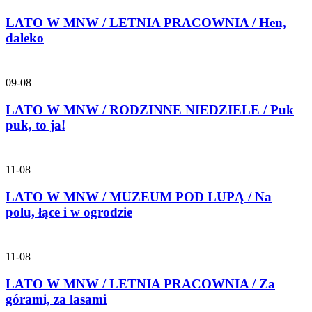
LATO W MNW / LETNIA PRACOWNIA / Hen,
daleko
09-08
LATO W MNW / RODZINNE NIEDZIELE / Puk
puk, to ja!
11-08
LATO W MNW / MUZEUM POD LUPĄ / Na
polu, łące i w ogrodzie
11-08
LATO W MNW / LETNIA PRACOWNIA / Za
górami, za lasami