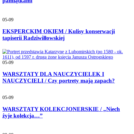
pamiątkami
05-09
EKSPERCKIM OKIEM / Kulisy konserwacji
tapiserii Radziwiłłowskiej
05-09
WARSZTATY DLA NAUCZYCIELEK I
NAUCZYCIELI / Czy portrety mają zapach?
05-09
WARSZTATY KOLEKCJONERSKIE / „Niech
żyje kolekcja…”