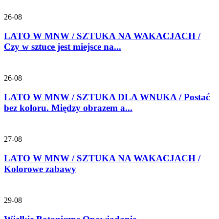
26-08
LATO W MNW / SZTUKA NA WAKACJACH /
Czy w sztuce jest miejsce na...
26-08
LATO W MNW / SZTUKA DLA WNUKA / Postać
bez koloru. Między obrazem a...
27-08
LATO W MNW / SZTUKA NA WAKACJACH /
Kolorowe zabawy
29-08