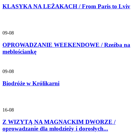
KLASYKA NA LEŻAKACH / From Paris to Lviv
09-08
OPROWADZANIE WEEKENDOWE / Rzeźba na
meblościankę
09-08
Biodróże w Królikarni
16-08
Z WIZYTĄ NA MAGNACKIM DWORZE /
oprowadzanie dla młodzieży i dorosłych...