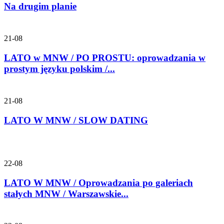
Na drugim planie
21-08
LATO w MNW / PO PROSTU: oprowadzania w
prostym języku polskim /...
21-08
LATO W MNW / SLOW DATING
22-08
LATO W MNW / Oprowadzania po galeriach
stałych MNW / Warszawskie...