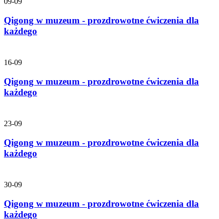
09-09
Qigong w muzeum - prozdrowotne ćwiczenia dla
każdego
16-09
Qigong w muzeum - prozdrowotne ćwiczenia dla
każdego
23-09
Qigong w muzeum - prozdrowotne ćwiczenia dla
każdego
30-09
Qigong w muzeum - prozdrowotne ćwiczenia dla
każdego