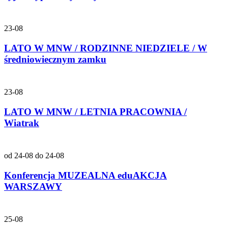
23-08
LATO W MNW / RODZINNE NIEDZIELE / W
średniowiecznym zamku
23-08
LATO W MNW / LETNIA PRACOWNIA /
Wiatrak
od 24-08 do 24-08
Konferencja MUZEALNA eduAKCJA
WARSZAWY
25-08