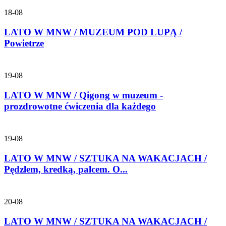
18-08
LATO W MNW / MUZEUM POD LUPĄ /
Powietrze
19-08
LATO W MNW / Qigong w muzeum -
prozdrowotne ćwiczenia dla każdego
19-08
LATO W MNW / SZTUKA NA WAKACJACH /
Pędzlem, kredką, palcem. O...
20-08
LATO W MNW / SZTUKA NA WAKACJACH /