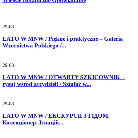
Wielkie Botaniczne Opowiadanie
29-08
LATO W MNW / Piękne i praktyczne – Galeria
Wzornictwa Polskiego /...
29-08
LATO W MNW / OTWARTY SZKICOWNIK –
rysuj wśród arcydzieł! / Sztafaż w...
29-08
LATO W MNW / ЕКСКУРСІЇ З ГІДОМ.
Колекціонер. Ігнацій...