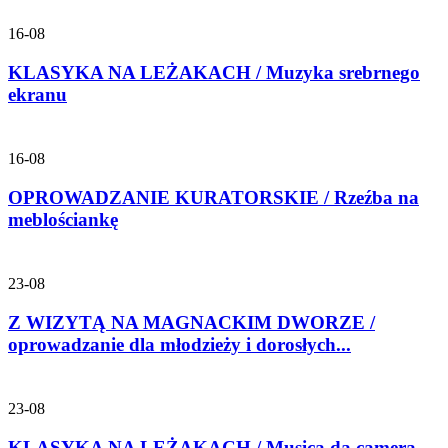
16-08
KLASYKA NA LEŻAKACH / Muzyka srebrnego
ekranu
16-08
OPROWADZANIE KURATORSKIE / Rzeźba na
meblościankę
23-08
Z WIZYTĄ NA MAGNACKIM DWORZE /
oprowadzanie dla młodzieży i dorosłych...
23-08
KLASYKA NA LEŻAKACH / Musica da camera