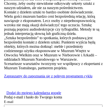
Chcemy, żeby osoby niewidome odkrywały sekrety sztuki z
naszym udziałem, ale nie za naszym pośrednictwem.
Kontakt z dziełem sztuki to bardzo osobiste doświadczenie.
Wielu gości muzeum bardzo ceni bezpośrednią relację, którą
nawiązuje z eksponatem. Lecz osoby z niepełnosprawnością
wzroku nie mają okazji doświadczyć tego uczucia. Sztukę
poznają poprzez audiodeskrypcje czy tyflografiki. Metody te są
jednak interpretacją słowną lub graficzną dzieła.
„Sztuka bezpośrednio” to spotkania, których podstawą jest
bezpośredni kontakt z dziełem sztuki. Punktem wyjścia będą
obiekty, których można dotknąć: meble i przedmioty
codziennego użytku eksponowane w Muzeum Wnętrz w
Otwocku Wielkim oraz w Muzeum w Nieborowie i Arkadii –
oddziałach Muzeum Narodowego w Warszawie.
Scenariusze warsztatów tworzymy we współpracy z ekspertami z
Muzeum Teatralnego, partnerem projektu.
Zapraszamy do zapoznania się z pełnym programem cyklu
Dodaj do mojego kalendarza google
Podaj e-mail i hasło do Twojego konta
E-mail