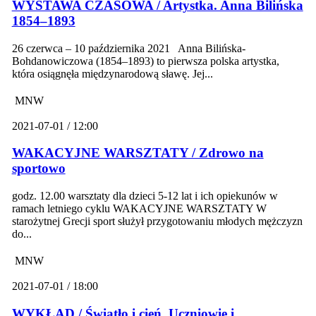
WYSTAWA CZASOWA / Artystka. Anna Bilińska
1854–1893
26 czerwca – 10 października 2021 Anna Bilińska-
Bohdanowiczowa (1854–1893) to pierwsza polska artystka,
która osiągnęła międzynarodową sławę. Jej...
MNW
2021-07-01 / 12:00
WAKACYJNE WARSZTATY / Zdrowo na
sportowo
godz. 12.00 warsztaty dla dzieci 5-12 lat i ich opiekunów w
ramach letniego cyklu WAKACYJNE WARSZTATY W
starożytnej Grecji sport służył przygotowaniu młodych mężczyzn
do...
MNW
2021-07-01 / 18:00
WYKŁAD / Światło i cień. Uczniowie i