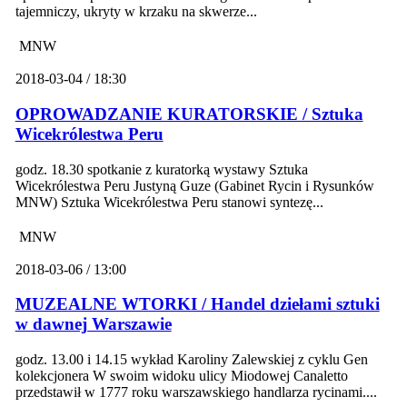
tajemniczy, ukryty w krzaku na skwerze...
MNW
2018-03-04 / 18:30
OPROWADZANIE KURATORSKIE / Sztuka
Wicekrólestwa Peru
godz. 18.30 spotkanie z kuratorką wystawy Sztuka
Wicekrólestwa Peru Justyną Guze (Gabinet Rycin i Rysunków
MNW) Sztuka Wicekrólestwa Peru stanowi syntezę...
MNW
2018-03-06 / 13:00
MUZEALNE WTORKI / Handel dziełami sztuki
w dawnej Warszawie
godz. 13.00 i 14.15 wykład Karoliny Zalewskiej z cyklu Gen
kolekcjonera W swoim widoku ulicy Miodowej Canaletto
przedstawił w 1777 roku warszawskiego handlarza rycinami....