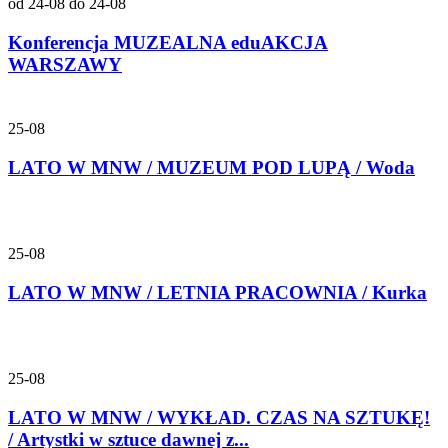
od 24-08 do 24-08
Konferencja MUZEALNA eduAKCJA
WARSZAWY
25-08
LATO W MNW / MUZEUM POD LUPĄ / Woda
25-08
LATO W MNW / LETNIA PRACOWNIA / Kurka
25-08
LATO W MNW / WYKŁAD. CZAS NA SZTUKĘ!
/ Artystki w sztuce dawnej z...