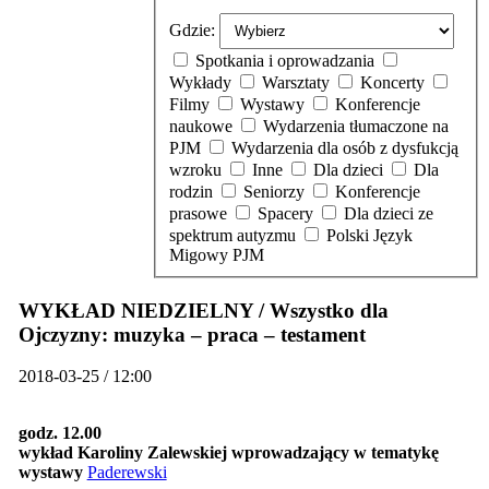
Gdzie:
Spotkania i oprowadzania
Wykłady
Warsztaty
Koncerty
Filmy
Wystawy
Konferencje
naukowe
Wydarzenia tłumaczone na
PJM
Wydarzenia dla osób z dysfukcją
wzroku
Inne
Dla dzieci
Dla
rodzin
Seniorzy
Konferencje
prasowe
Spacery
Dla dzieci ze
spektrum autyzmu
Polski Język
Migowy PJM
WYKŁAD NIEDZIELNY / Wszystko dla
Ojczyzny: muzyka – praca – testament
2018-03-25 / 12:00
godz. 12.00
wykład Karoliny Zalewskiej wprowadzający w tematykę
wystawy
Paderewski