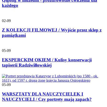
Qigong w muzeum - prozdrowotne ćwiczenia dla
każdego
02-09
Z KOLEKCJI FILMOWEJ / Wyjście przez sklep z
pamiątkami
05-09
EKSPERCKIM OKIEM / Kulisy konserwacji
tapiserii Radziwiłłowskiej
05-09
WARSZTATY DLA NAUCZYCIELEK I
NAUCZYCIELI / Czy portrety mają zapach?