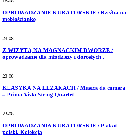
16-08
OPROWADZANIE KURATORSKIE / Rzeźba na
meblościankę
23-08
Z WIZYTĄ NA MAGNACKIM DWORZE /
oprowadzanie dla młodzieży i dorosłych...
23-08
KLASYKA NA LEŻAKACH / Musica da camera
– Prima Vista String Quartet
23-08
OPROWADZANIA KURATORSKIE / Plakat
polski. Kolekcja