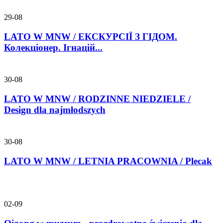
29-08
LATO W MNW / ЕКСКУРСІЇ З ГІДОМ.
Колекціонер. Ігнацій...
30-08
LATO W MNW / RODZINNE NIEDZIELE /
Design dla najmłodszych
30-08
LATO W MNW / LETNIA PRACOWNIA / Plecak
02-09