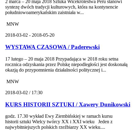
2 marca – 20 maja 2018 Sztuka Wicekrólestwa Peru stanowi
syntezę dwóch tradycji kulturowych, która na kontynencie
południowoamerykańskim zaistniała w...
MNW
2018-03-02 - 2018-05-20
WYSTAWA CZASOWA / Paderewski
17 lutego – 20 maja 2018 Przypadająca w 2018 roku setna
rocznica odzyskania przez Polskę niepodległości jest doskonałą
okazją do przypomnienia działalności politycznej i...
MNW
2018-03-02 / 17:30
KURS HISTORII SZTUKI / Xawery Dunikowski
godz. 17.30 wykład Ewy Ziembińskiej w ramach kursu
historii sztuki Wielcy twórcy XX i XXI wieku Jeden z
najwybitniejszych polskich rzeźbiarzy XX wieku....