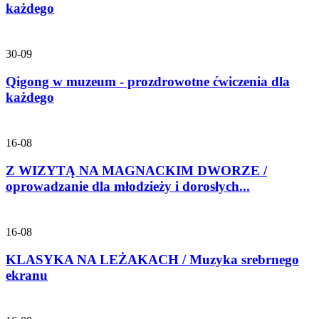
każdego
30-09
Qigong w muzeum - prozdrowotne ćwiczenia dla
każdego
16-08
Z WIZYTĄ NA MAGNACKIM DWORZE /
oprowadzanie dla młodzieży i dorosłych...
16-08
KLASYKA NA LEŻAKACH / Muzyka srebrnego
ekranu