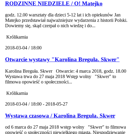
RODZINNE NIEDZIELE / O! Matejko
godz. 12.00 warsztaty dla dzieci 5-12 lat i ich opiekunów Jan
Matejko przedstawiał najważniejsze wydarzenia z historii Polski.
Dowiemy się, skąd czerpał o nich wiedzę i do...
Królikarnia
2018-03-04 / 18:00
Otwarcie wystawy "Karolina Breguła. Skwer"
Karolina Breguła. Skwer Otwarcie: 4 marca 2018, godz. 18.00
Wystawa trwa do 27 maja 2018 Wstęp wolny "Skwer" to
filmowa opowieść o społeczności...
Królikarnia
2018-03-04 / 18:00 - 2018-05-27
Wystawa czasowa / Karolina Breguła. Skwer
od 6 marca do 27 maja 2018 wstęp wolny "Skwer" to filmowa
opowieść o społeczności niewielkiego miasta. Niespodziewanie