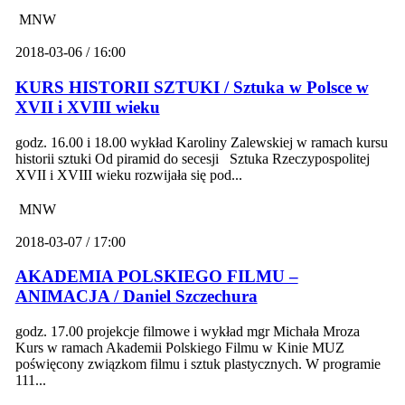
MNW
2018-03-06 / 16:00
KURS HISTORII SZTUKI / Sztuka w Polsce w
XVII i XVIII wieku
godz. 16.00 i 18.00 wykład Karoliny Zalewskiej w ramach kursu
historii sztuki Od piramid do secesji Sztuka Rzeczypospolitej
XVII i XVIII wieku rozwijała się pod...
MNW
2018-03-07 / 17:00
AKADEMIA POLSKIEGO FILMU –
ANIMACJA / Daniel Szczechura
godz. 17.00 projekcje filmowe i wykład mgr Michała Mroza
Kurs w ramach Akademii Polskiego Filmu w Kinie MUZ
poświęcony związkom filmu i sztuk plastycznych. W programie
111...