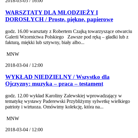
2018-03-03 / 16:00
WARSZTATY DLA MŁODZIEŻY I
DOROSŁYCH / Proste, piękne, papierowe
godz. 16.00 warsztaty z Robertem Czajką towarzyszące otwarciu
Galerii Wzornictwa Polskiego Zawsze pod ręką – gładki lub z
fakturą, miękki lub sztywny, biały albo...
MNW
2018-03-04 / 12:00
WYKŁAD NIEDZIELNY / Wszystko dla
Ojczyzny: muzyka – praca – testament
godz. 12.00 wykład Karoliny Zalewskiej wprowadzający w
tematykę wystawy Paderewski Przybliżymy sylwetkę wielkiego
patrioty i wirtuoza. Omówimy kolekcję, która na...
MNW
2018-03-04 / 12:00