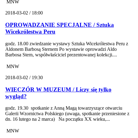
MNW
2018-03-02 / 18:00
OPROWADZANIE SPECJALNE / Sztuka
Wicekrólestwa Peru
godz. 18.00 zwiedzanie wystawy Sztuka Wicekrólestwa Peru z
Aldonem Barbosą Sternem Po wystawie oprowadzi Aldo
Barbosa Stern, współwłaściciel prezentowanej kolekcji....
MNW
2018-03-02 / 19:30
WIECZÓR W MUZEUM / Liczy się tylko
wygląd?
godz. 19.30 spotkanie z Anną Magą towarzyszące otwarciu
Galerii Wzornictwa Polskiego (uwaga, spotkanie przeniesione z
dn. 16 lutego na 2 marca) Na początku XX wieku,...
MNW