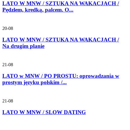
LATO W MNW / SZTUKA NA WAKACJACH /
Pędzlem, kredką, palcem. O...
20-08
LATO W MNW / SZTUKA NA WAKACJACH /
Na drugim planie
21-08
LATO w MNW / PO PROSTU: oprowadzania w
prostym języku polskim /...
21-08
LATO W MNW / SLOW DATING