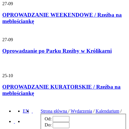
27-09
OPROWADZANIE WEEKENDOWE / Rzeźba na
meblościankę
27-09
Oprowadzanie po Parku Rzeźby w Królikarni
25-10
OPROWADZANIE KURATORSKIE / Rzeźba na
meblościankę
EN
Strona główna
/
Wydarzenia
/
Kalendarium
/
Od:
Do: