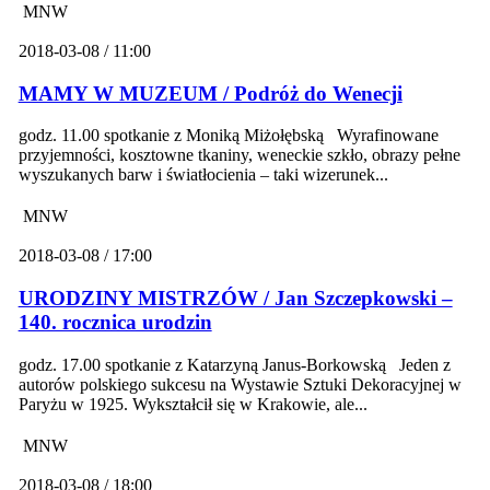
MNW
2018-03-08 / 11:00
MAMY W MUZEUM / Podróż do Wenecji
godz. 11.00 spotkanie z Moniką Miżołębską Wyrafinowane
przyjemności, kosztowne tkaniny, weneckie szkło, obrazy pełne
wyszukanych barw i światłocienia – taki wizerunek...
MNW
2018-03-08 / 17:00
URODZINY MISTRZÓW / Jan Szczepkowski –
140. rocznica urodzin
godz. 17.00 spotkanie z Katarzyną Janus-Borkowską Jeden z
autorów polskiego sukcesu na Wystawie Sztuki Dekoracyjnej w
Paryżu w 1925. Wykształcił się w Krakowie, ale...
MNW
2018-03-08 / 18:00