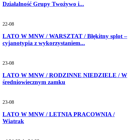
Działalność Grupy Twożywo i...
22-08
LATO W MNW / WARSZTAT / Błękitny splot –
cyjanotypia z wykorzystaniem...
23-08
LATO W MNW / RODZINNE NIEDZIELE / W
średniowiecznym zamku
23-08
LATO W MNW / LETNIA PRACOWNIA /
Wiatrak