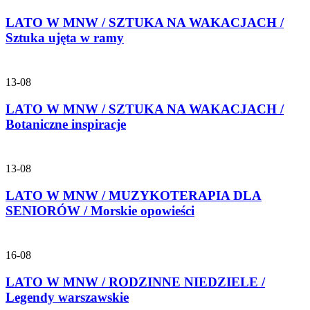
LATO W MNW / SZTUKA NA WAKACJACH /
Sztuka ujęta w ramy
13-08
LATO W MNW / SZTUKA NA WAKACJACH /
Botaniczne inspiracje
13-08
LATO W MNW / MUZYKOTERAPIA DLA
SENIORÓW / Morskie opowieści
16-08
LATO W MNW / RODZINNE NIEDZIELE /
Legendy warszawskie