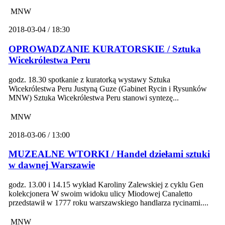
MNW
2018-03-04 / 18:30
OPROWADZANIE KURATORSKIE / Sztuka
Wicekrólestwa Peru
godz. 18.30 spotkanie z kuratorką wystawy Sztuka
Wicekrólestwa Peru Justyną Guze (Gabinet Rycin i Rysunków
MNW) Sztuka Wicekrólestwa Peru stanowi syntezę...
MNW
2018-03-06 / 13:00
MUZEALNE WTORKI / Handel dziełami sztuki
w dawnej Warszawie
godz. 13.00 i 14.15 wykład Karoliny Zalewskiej z cyklu Gen
kolekcjonera W swoim widoku ulicy Miodowej Canaletto
przedstawił w 1777 roku warszawskiego handlarza rycinami....
MNW