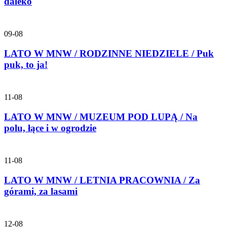
daleko
09-08
LATO W MNW / RODZINNE NIEDZIELE / Puk
puk, to ja!
11-08
LATO W MNW / MUZEUM POD LUPĄ / Na
polu, łące i w ogrodzie
11-08
LATO W MNW / LETNIA PRACOWNIA / Za
górami, za lasami
12-08