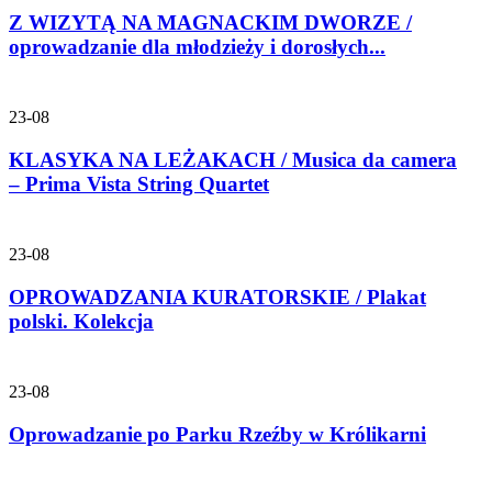
Z WIZYTĄ NA MAGNACKIM DWORZE /
oprowadzanie dla młodzieży i dorosłych...
23-08
KLASYKA NA LEŻAKACH / Musica da camera
– Prima Vista String Quartet
23-08
OPROWADZANIA KURATORSKIE / Plakat
polski. Kolekcja
23-08
Oprowadzanie po Parku Rzeźby w Królikarni