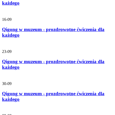
każdego
16-09
Qigong w muzeum - prozdrowotne ćwiczenia dla
każdego
23-09
Qigong w muzeum - prozdrowotne ćwiczenia dla
każdego
30-09
Qigong w muzeum - prozdrowotne ćwiczenia dla
każdego