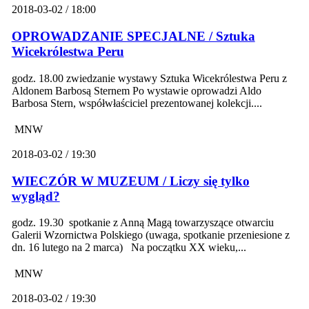
2018-03-02 / 18:00
OPROWADZANIE SPECJALNE / Sztuka
Wicekrólestwa Peru
godz. 18.00 zwiedzanie wystawy Sztuka Wicekrólestwa Peru z
Aldonem Barbosą Sternem Po wystawie oprowadzi Aldo
Barbosa Stern, współwłaściciel prezentowanej kolekcji....
MNW
2018-03-02 / 19:30
WIECZÓR W MUZEUM / Liczy się tylko
wygląd?
godz. 19.30 spotkanie z Anną Magą towarzyszące otwarciu
Galerii Wzornictwa Polskiego (uwaga, spotkanie przeniesione z
dn. 16 lutego na 2 marca) Na początku XX wieku,...
MNW
2018-03-02 / 19:30