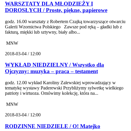
WARSZTATY DLA MŁODZIEŻY I
DOROSŁYCH / Proste, piękne, papierowe
godz. 16.00 warsztaty z Robertem Czajką towarzyszące otwarciu
Galerii Wzornictwa Polskiego Zawsze pod ręką – gładki lub z
fakturą, miękki lub sztywny, biały albo...
MNW
2018-03-04 / 12:00
WYKŁAD NIEDZIELNY / Wszystko dla
Ojczyzny: muzyka – praca – testament
godz. 12.00 wykład Karoliny Zalewskiej wprowadzający w
tematykę wystawy Paderewski Przybliżymy sylwetkę wielkiego
patrioty i wirtuoza. Omówimy kolekcję, która na...
MNW
2018-03-04 / 12:00
RODZINNE NIEDZIELE / O! Matejko