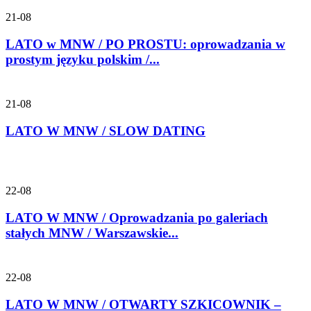
21-08
LATO w MNW / PO PROSTU: oprowadzania w
prostym języku polskim /...
21-08
LATO W MNW / SLOW DATING
22-08
LATO W MNW / Oprowadzania po galeriach
stałych MNW / Warszawskie...
22-08
LATO W MNW / OTWARTY SZKICOWNIK –