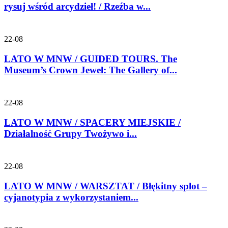
rysuj wśród arcydzieł! / Rzeźba w...
22-08
LATO W MNW / GUIDED TOURS. The
Museum’s Crown Jewel: The Gallery of...
22-08
LATO W MNW / SPACERY MIEJSKIE /
Działalność Grupy Twożywo i...
22-08
LATO W MNW / WARSZTAT / Błękitny splot –
cyjanotypia z wykorzystaniem...