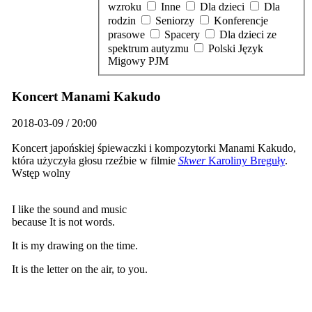
wzroku
Inne
Dla dzieci
Dla
rodzin
Seniorzy
Konferencje
prasowe
Spacery
Dla dzieci ze
spektrum autyzmu
Polski Język
Migowy PJM
Koncert Manami Kakudo
2018-03-09 / 20:00
Koncert japońskiej śpiewaczki i kompozytorki Manami Kakudo,
która użyczyła głosu rzeźbie w filmie
Skwer
Karoliny Breguły
.
Wstęp wolny
I like the sound and music
because It is not words.
It is my drawing on the time.
It is the letter on the air, to you.