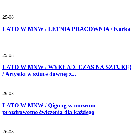
25-08
LATO W MNW / LETNIA PRACOWNIA / Kurka
25-08
LATO W MNW / WYKŁAD. CZAS NA SZTUKĘ!
/ Artystki w sztuce dawnej z...
26-08
LATO W MNW / Qigong w muzeum -
prozdrowotne ćwiczenia dla każdego
26-08