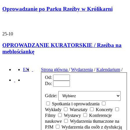
Oprowadzanie po Parku Rzeźby w Królikarni
25-10
OPROWADZANIE KURATORSKIE / Rzeźba na
meblościankę
EN
Strona główna
/
Wydarzenia
/
Kalendarium
/
Od:
Do:
Gdzie:
Spotkania i oprowadzania
Wykłady
Warsztaty
Koncerty
Filmy
Wystawy
Konferencje
naukowe
Wydarzenia tłumaczone na
PJM
Wydarzenia dla osób z dysfukcją