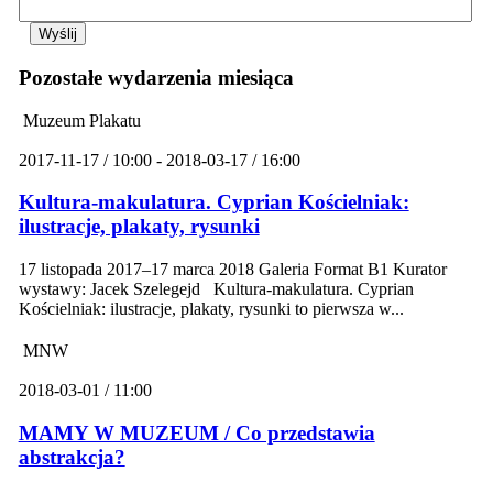
Pozostałe wydarzenia miesiąca
Muzeum Plakatu
2017-11-17 / 10:00 - 2018-03-17 / 16:00
Kultura-makulatura. Cyprian Kościelniak:
ilustracje, plakaty, rysunki
17 listopada 2017–17 marca 2018 Galeria Format B1 Kurator
wystawy: Jacek Szelegejd Kultura-makulatura. Cyprian
Kościelniak: ilustracje, plakaty, rysunki to pierwsza w...
MNW
2018-03-01 / 11:00
MAMY W MUZEUM / Co przedstawia
abstrakcja?