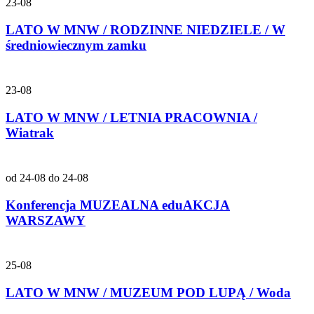
23-08
LATO W MNW / RODZINNE NIEDZIELE / W
średniowiecznym zamku
23-08
LATO W MNW / LETNIA PRACOWNIA /
Wiatrak
od 24-08 do 24-08
Konferencja MUZEALNA eduAKCJA
WARSZAWY
25-08
LATO W MNW / MUZEUM POD LUPĄ / Woda