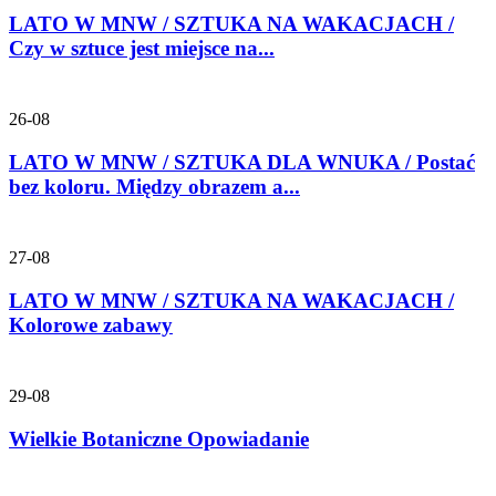
LATO W MNW / SZTUKA NA WAKACJACH /
Czy w sztuce jest miejsce na...
26-08
LATO W MNW / SZTUKA DLA WNUKA / Postać
bez koloru. Między obrazem a...
27-08
LATO W MNW / SZTUKA NA WAKACJACH /
Kolorowe zabawy
29-08
Wielkie Botaniczne Opowiadanie