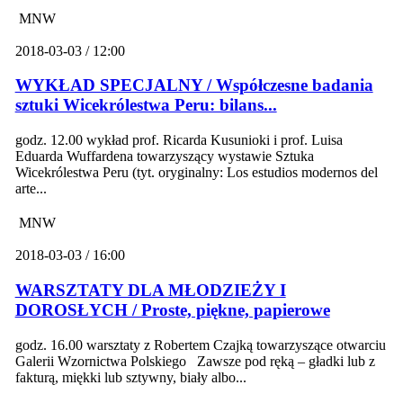
MNW
2018-03-03 / 12:00
WYKŁAD SPECJALNY / Współczesne badania
sztuki Wicekrólestwa Peru: bilans...
godz. 12.00 wykład prof. Ricarda Kusunioki i prof. Luisa
Eduarda Wuffardena towarzyszący wystawie Sztuka
Wicekrólestwa Peru (tyt. oryginalny: Los estudios modernos del
arte...
MNW
2018-03-03 / 16:00
WARSZTATY DLA MŁODZIEŻY I
DOROSŁYCH / Proste, piękne, papierowe
godz. 16.00 warsztaty z Robertem Czajką towarzyszące otwarciu
Galerii Wzornictwa Polskiego Zawsze pod ręką – gładki lub z
fakturą, miękki lub sztywny, biały albo...