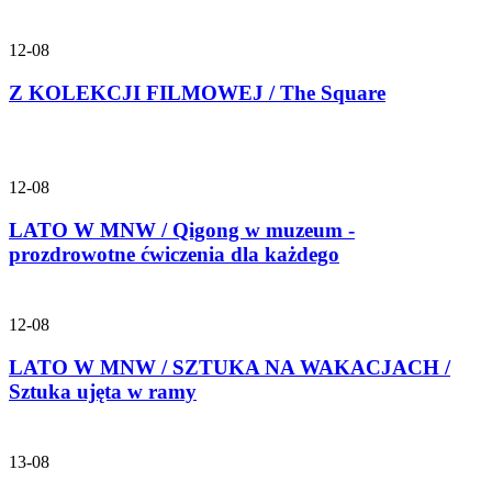
12-08
Z KOLEKCJI FILMOWEJ / The Square
12-08
LATO W MNW / Qigong w muzeum -
prozdrowotne ćwiczenia dla każdego
12-08
LATO W MNW / SZTUKA NA WAKACJACH /
Sztuka ujęta w ramy
13-08