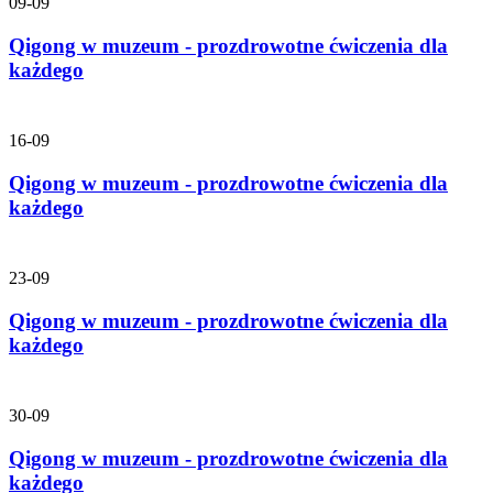
09-09
Qigong w muzeum - prozdrowotne ćwiczenia dla
każdego
16-09
Qigong w muzeum - prozdrowotne ćwiczenia dla
każdego
23-09
Qigong w muzeum - prozdrowotne ćwiczenia dla
każdego
30-09
Qigong w muzeum - prozdrowotne ćwiczenia dla
każdego