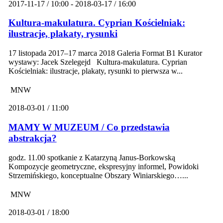
2017-11-17 / 10:00 - 2018-03-17 / 16:00
Kultura-makulatura. Cyprian Kościelniak:
ilustracje, plakaty, rysunki
17 listopada 2017–17 marca 2018 Galeria Format B1 Kurator
wystawy: Jacek Szelegejd Kultura-makulatura. Cyprian
Kościelniak: ilustracje, plakaty, rysunki to pierwsza w...
MNW
2018-03-01 / 11:00
MAMY W MUZEUM / Co przedstawia
abstrakcja?
godz. 11.00 spotkanie z Katarzyną Janus-Borkowską
Kompozycje geometryczne, ekspresyjny informel, Powidoki
Strzemińskiego, konceptualne Obszary Winiarskiego…...
MNW
2018-03-01 / 18:00