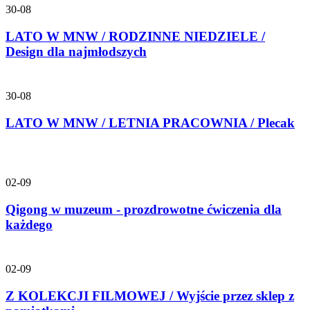
30-08
LATO W MNW / RODZINNE NIEDZIELE /
Design dla najmłodszych
30-08
LATO W MNW / LETNIA PRACOWNIA / Plecak
02-09
Qigong w muzeum - prozdrowotne ćwiczenia dla
każdego
02-09
Z KOLEKCJI FILMOWEJ / Wyjście przez sklep z