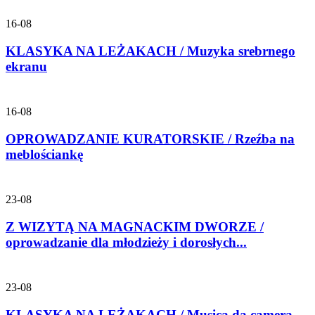
16-08
KLASYKA NA LEŻAKACH / Muzyka srebrnego
ekranu
16-08
OPROWADZANIE KURATORSKIE / Rzeźba na
meblościankę
23-08
Z WIZYTĄ NA MAGNACKIM DWORZE /
oprowadzanie dla młodzieży i dorosłych...
23-08
KLASYKA NA LEŻAKACH / Musica da camera