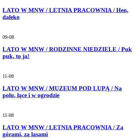
LATO W MNW / LETNIA PRACOWNIA / Hen,
daleko
09-08
LATO W MNW / RODZINNE NIEDZIELE / Puk
puk, to ja!
11-08
LATO W MNW / MUZEUM POD LUPĄ / Na
polu, łące i w ogrodzie
11-08
LATO W MNW / LETNIA PRACOWNIA / Za
górami, za lasami