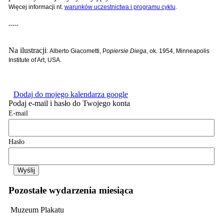
Więcej informacji nt.
warunków uczestnictwa i programu cyklu
.
-----
Na ilustracji
: Alberto Giacometti, P
opiersie Diega
, ok. 1954, Minneapolis
Institute of Art, USA.
Dodaj do mojego kalendarza google
Podaj e-mail i hasło do Twojego konta
E-mail
Hasło
Pozostałe wydarzenia miesiąca
Muzeum Plakatu