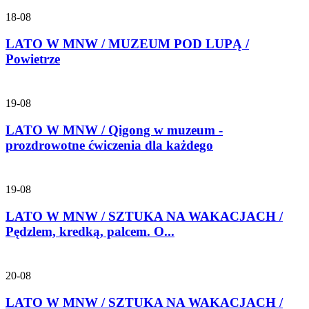
18-08
LATO W MNW / MUZEUM POD LUPĄ /
Powietrze
19-08
LATO W MNW / Qigong w muzeum -
prozdrowotne ćwiczenia dla każdego
19-08
LATO W MNW / SZTUKA NA WAKACJACH /
Pędzlem, kredką, palcem. O...
20-08
LATO W MNW / SZTUKA NA WAKACJACH /