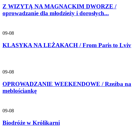
Z WIZYTĄ NA MAGNACKIM DWORZE /
oprowadzanie dla młodzieży i dorosłych...
09-08
KLASYKA NA LEŻAKACH / From Paris to Lviv
09-08
OPROWADZANIE WEEKENDOWE / Rzeźba na
meblościankę
09-08
Biodróże w Królikarni