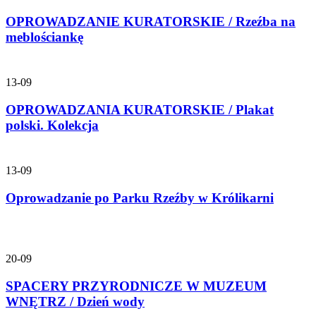
OPROWADZANIE KURATORSKIE / Rzeźba na
meblościankę
13-09
OPROWADZANIA KURATORSKIE / Plakat
polski. Kolekcja
13-09
Oprowadzanie po Parku Rzeźby w Królikarni
20-09
SPACERY PRZYRODNICZE W MUZEUM
WNĘTRZ / Dzień wody