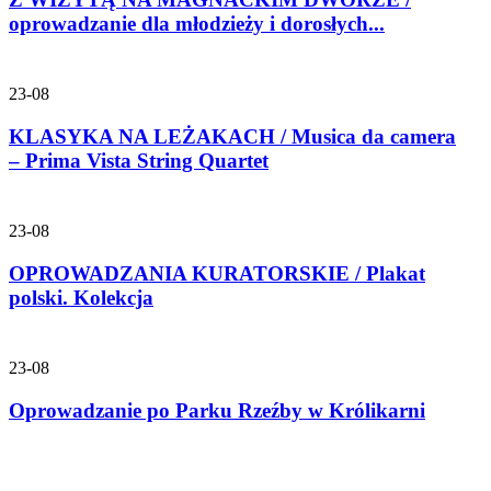
oprowadzanie dla młodzieży i dorosłych...
23-08
KLASYKA NA LEŻAKACH / Musica da camera
– Prima Vista String Quartet
23-08
OPROWADZANIA KURATORSKIE / Plakat
polski. Kolekcja
23-08
Oprowadzanie po Parku Rzeźby w Królikarni