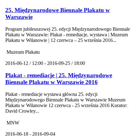
25. Międzynarodowe Biennale Plakatu w
Warszawie
Program jubileuszowej 25. edycji Międzynarodowego Biennale
Plakatu w Warszawie: Plakat - remediacje, wystawa | Muzeum
Plakatu w Wilanowie | 12 czerwca – 25 września 2016...
Muzeum Plakatu
2016-06-12 / 12:00 - 2016-09-25 / 18:00
Plakat - remediacje | 25. Międzynarodowe
Biennale Plakatu w Warszawie 2016
Plakat - remediacje wystawa główna 25. edycji
Międzynarodowego Biennale Plakatu w Warszawie Muzeum
Plakatu w Wilanowie 12 czerwca - 25 września 2016 Kurator:
David Crowley...
MNW
2016-06-18 - 2016-09-04