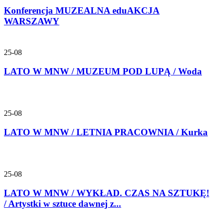
Konferencja MUZEALNA eduAKCJA
WARSZAWY
25-08
LATO W MNW / MUZEUM POD LUPĄ / Woda
25-08
LATO W MNW / LETNIA PRACOWNIA / Kurka
25-08
LATO W MNW / WYKŁAD. CZAS NA SZTUKĘ!
/ Artystki w sztuce dawnej z...