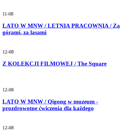
11-08
LATO W MNW / LETNIA PRACOWNIA / Za
górami, za lasami
12-08
Z KOLEKCJI FILMOWEJ / The Square
12-08
LATO W MNW / Qigong w muzeum -
prozdrowotne ćwiczenia dla każdego
12-08