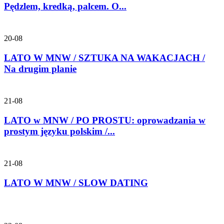
Pędzlem, kredką, palcem. O...
20-08
LATO W MNW / SZTUKA NA WAKACJACH /
Na drugim planie
21-08
LATO w MNW / PO PROSTU: oprowadzania w
prostym języku polskim /...
21-08
LATO W MNW / SLOW DATING