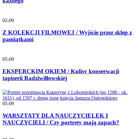
każdego
02-09
Z KOLEKCJI FILMOWEJ / Wyjście przez sklep z
pamiątkami
05-09
EKSPERCKIM OKIEM / Kulisy konserwacji
tapiserii Radziwiłłowskiej
05-09
WARSZTATY DLA NAUCZYCIELEK I
NAUCZYCIELI / Czy portrety mają zapach?