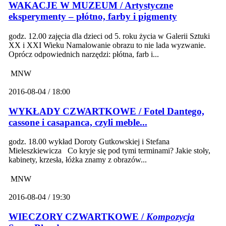
WAKACJE W MUZEUM / Artystyczne
eksperymenty – płótno, farby i pigmenty
godz. 12.00 zajęcia dla dzieci od 5. roku życia w Galerii Sztuki
XX i XXI Wieku Namalowanie obrazu to nie lada wyzwanie.
Oprócz odpowiednich narzędzi: płótna, farb i...
MNW
2016-08-04 / 18:00
WYKŁADY CZWARTKOWE / Fotel Dantego,
cassone i casapanca, czyli meble...
godz. 18.00 wykład Doroty Gutkowskiej i Stefana
Mieleszkiewicza Co kryje się pod tymi terminami? Jakie stoły,
kabinety, krzesła, łóżka znamy z obrazów...
MNW
2016-08-04 / 19:30
WIECZORY CZWARTKOWE /
Kompozycja