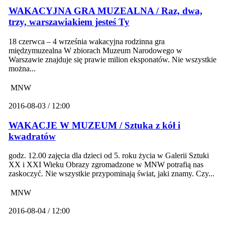
WAKACYJNA GRA MUZEALNA / Raz, dwa,
trzy, warszawiakiem jesteś Ty
18 czerwca – 4 września wakacyjna rodzinna gra
międzymuzealna W zbiorach Muzeum Narodowego w
Warszawie znajduje się prawie milion eksponatów. Nie wszystkie
można...
MNW
2016-08-03 / 12:00
WAKACJE W MUZEUM / Sztuka z kół i
kwadratów
godz. 12.00 zajęcia dla dzieci od 5. roku życia w Galerii Sztuki
XX i XXI Wieku Obrazy zgromadzone w MNW potrafią nas
zaskoczyć. Nie wszystkie przypominają świat, jaki znamy. Czy...
MNW
2016-08-04 / 12:00