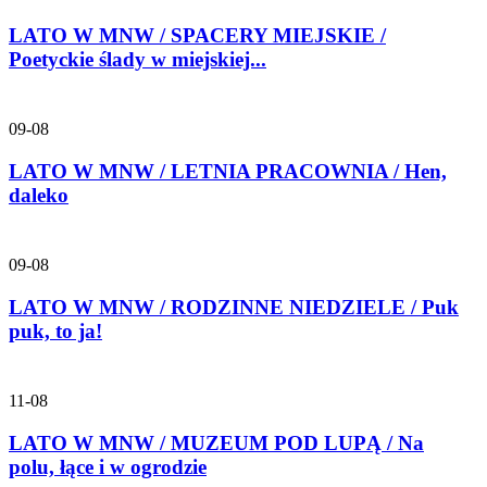
LATO W MNW / SPACERY MIEJSKIE /
Poetyckie ślady w miejskiej...
09-08
LATO W MNW / LETNIA PRACOWNIA / Hen,
daleko
09-08
LATO W MNW / RODZINNE NIEDZIELE / Puk
puk, to ja!
11-08
LATO W MNW / MUZEUM POD LUPĄ / Na
polu, łące i w ogrodzie