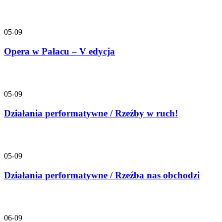
05-09
Opera w Pałacu – V edycja
05-09
Działania performatywne / Rzeźby w ruch!
05-09
Działania performatywne / Rzeźba nas obchodzi
06-09