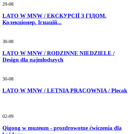
29-08
LATO W MNW / ЕКСКУРСІЇ З ГІДОМ.
Колекціонер. Ігнацій...
30-08
LATO W MNW / RODZINNE NIEDZIELE /
Design dla najmłodszych
30-08
LATO W MNW / LETNIA PRACOWNIA / Plecak
02-09
Qigong w muzeum - prozdrowotne ćwiczenia dla