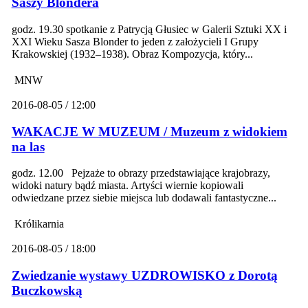
Saszy Blondera
godz. 19.30 spotkanie z Patrycją Głusiec w Galerii Sztuki XX i
XXI Wieku Sasza Blonder to jeden z założycieli I Grupy
Krakowskiej (1932–1938). Obraz Kompozycja, który...
MNW
2016-08-05 / 12:00
WAKACJE W MUZEUM / Muzeum z widokiem
na las
godz. 12.00 Pejzaże to obrazy przedstawiające krajobrazy,
widoki natury bądź miasta. Artyści wiernie kopiowali
odwiedzane przez siebie miejsca lub dodawali fantastyczne...
Królikarnia
2016-08-05 / 18:00
Zwiedzanie wystawy UZDROWISKO z Dorotą
Buczkowską