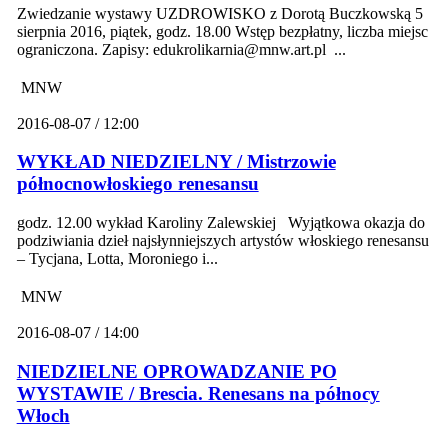
Zwiedzanie wystawy UZDROWISKO z Dorotą Buczkowską 5
sierpnia 2016, piątek, godz. 18.00 Wstęp bezpłatny, liczba miejsc
ograniczona. Zapisy: edukrolikarnia@mnw.art.pl ...
MNW
2016-08-07 / 12:00
WYKŁAD NIEDZIELNY / Mistrzowie
północnowłoskiego renesansu
godz. 12.00 wykład Karoliny Zalewskiej Wyjątkowa okazja do
podziwiania dzieł najsłynniejszych artystów włoskiego renesansu
– Tycjana, Lotta, Moroniego i...
MNW
2016-08-07 / 14:00
NIEDZIELNE OPROWADZANIE PO
WYSTAWIE / Brescia. Renesans na północy
Włoch