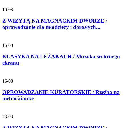
16-08
Z WIZYTĄ NA MAGNACKIM DWORZE /
oprowadzanie dla młodzieży i dorosłych...
16-08
KLASYKA NA LEŻAKACH / Muzyka srebrnego
ekranu
16-08
OPROWADZANIE KURATORSKIE / Rzeźba na
meblościankę
23-08
Z WIZYTĄ NA MAGNACKIM DWORZE /