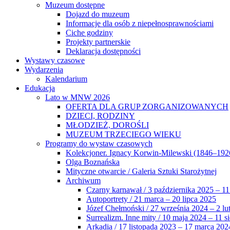
Muzeum dostępne
Dojazd do muzeum
Informacje dla osób z niepełnosprawnościami
Ciche godziny
Projekty partnerskie
Deklaracja dostępności
Wystawy czasowe
Wydarzenia
Kalendarium
Edukacja
Lato w MNW 2026
OFERTA DLA GRUP ZORGANIZOWANYCH
DZIECI, RODZINY
MŁODZIEŻ, DOROŚLI
MUZEUM TRZECIEGO WIEKU
Programy do wystaw czasowych
Kolekcjoner. Ignacy Korwin-Milewski (1846–192
Olga Boznańska
Mityczne otwarcie / Galeria Sztuki Starożytnej
Archiwum
Czarny karnawał / 3 października 2025 – 11
Autoportrety / 21 marca – 20 lipca 2025
Józef Chełmoński / 27 września 2024 – 2 lu
Surrealizm. Inne mity / 10 maja 2024 – 11 s
Arkadia / 17 listopada 2023 – 17 marca 202