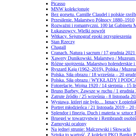
Picasso
MNW kolekcjonuje
Bez gorsetu. Camille Claudel i polskie rzeź
Przesilenie. Malarstwo Północy 1880–1910
Rozważni i romantyczni. 100 lat Gabinetu
Łukaszowcy. Wielki powrót
Witkacy. Sejsmograf epoki przyspieszenia
Stan Rzeczy
Chagall
Cranach. Natura i sacrum / 17 grudnia 2021
Xawery Dunikowski. Malarstwo / Muzeum 
Różne spojrzenia. Malarstwo holenderskie i
Ryszard Kaja (1962–2019). Polska / Muze
Polska. Siła obrazu / 18 września – 20 grud
Polska. Siła obrazu / WYKŁADY I POD
Fotorelacje. Wojna 1920 / 14 sierpnia - 15 l
Bruno Barbey. Zawsze w ruchu / 1 grudnia
Zatrute źródło / 25 września - 8 listopada 2
Wystawa, której nie było… Ignacy Łopieńs
Portret młodzieńca / 21 listopada 2019 – 20
Splendor i finezja. Duch i materia w sztuce 
Bruegel w towarzystwie i Rembrandt osobiś
Zamoyski ocalony
Na jednej strunie: Malczewski i Słowacki
Sztuka to wartość. Z kolekcji PKO Banku P