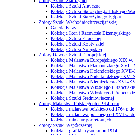
Zbiory Sztuki Starożytnej
Kolekcja Sztuki Antycznej
Kolekcja Sztuki Starożytnego Bliskiego W
Kolekcja Sztuki Starożytnego Egiptu
Zbiory Sztuki Wschodniochrześcijańskiej
Galeria Faras
Kolekcja Ikon i Rzemiosła Bizantyjskiego
Kolekcja Sztuki Etiopskiej
Kolekcja Sztuki Koptyjskiej
Kolekcja Sztuki Nubijskiej
Zbiory Dawnej Sztuki Europejskiej
Kolekcja Malarstwa Europejskiego XIX w.
Kolekcja Malarstwa Flamandzkiego XVII–
Kolekcja Malarstwa Holenderskiego XVII–
Kolekcja Malarstwa Niderlandzkiego XV–
Kolekcja Malarstwa Niemieckiego XVI–XV
Kolekcja Malarstwa Włoskiego i Francusk
Kolekcja Malarstwa Włoskiego i Francusk
Kolekcja Sztuki Średniowiecznej
Zbiory Malarstwa Polskiego do 1914 roku
Kolekcja malarstwa polskiego od 1764 r. do
Kolekcja malarstwa polskiego od XVI w. do
Kolekcja miniatur portretowych
Zbiory Sztuki Współczesnej
Kolekcja grafiki i rysunku po 1914 r.