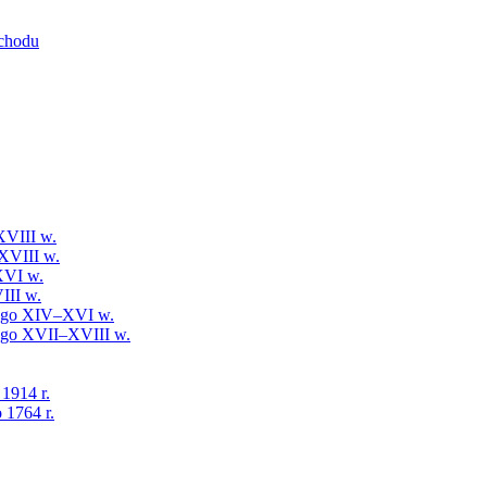
schodu
XVIII w.
XVIII w.
XVI w.
III w.
iego XIV–XVI w.
iego XVII–XVIII w.
 1914 r.
 1764 r.