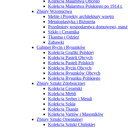
Kolekcja Malarstwa Obcego
Kolekcja Malarstwa Polskiego po 1914 r.
Zbiory Wzornictwa
Meble i Projekty architektury wnętrz
Metaloplastyka i Biżuteria
Przedmioty gospodarstwa domowego, maszy
Szkło i Ceramika
Tkanina i Odzież
Zabawki
Gabinet Rycin i Rysunków
Kolekcja Grafiki Polskiej
Kolekcja Pasteli Obcych
Kolekcja Pasteli Polskich
Kolekcja Rycin Obcych
Kolekcja Rysunków Obcych
Kolekcja Rysunku Polskiego
Zbiory Sztuki Zdobnicznej
Kolekcja Ceramiki
Kolekcja Mebli
Kolekcja Sreber i Metali
Kolekcja Szkła
Kolekcja Tkanin
Kolekcja Variów i Masoników
Zbiory Sztuki Orientalnej
Kolekcja Sztuki Chińskiej