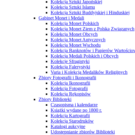
Kolekcja Sztuki Japońskiej
Kolekcja Sztuki Islamu
Kolekcja Sztuki Buddyjskiej i Hinduskiej
Gabinet Monet i Medali
Kolekcja Monet Polskich
Kolekcja Monet Ziem z Polską Związanych
Kolekcja Monet Obcych
Kolekcja Monet Antycznych
Kolekcja Monet Wschodu
Kolekcja Banknotów i Papierów Wartości
Kolekcja Medali Polskich i Obcych
Kolekcje Sfragistyki
Kolekcja Falerystyki
Varia i Kolekcja Medalików Religijnych
Zbiory Fotografii i Ikonografii
Kolekcja Ikonografii
Kolekcja Fotografii
Kolekcja Rękopisów
Zbiory Biblioteki
Czasopisma i kalendarze
Książki wydane po 1800 r.
Kolekcja Kartografii
Kolekcja Starodruków
Katalogi aukcyjne
Udostępnianie zbiorów Biblioteki