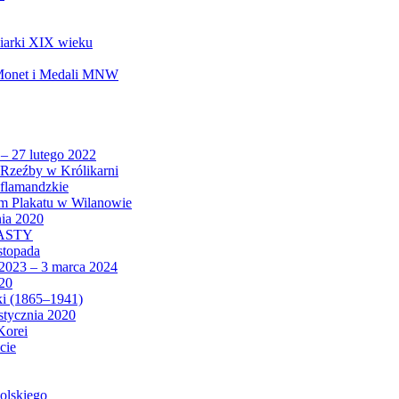
biarki XIX wieku
 Monet i Medali MNW
 – 27 lutego 2022
Rzeźby w Królikarni
 flamandzkie
um Plakatu w Wilanowie
nia 2020
CASTY
istopada
 2023 – 3 marca 2024
020
ki (1865–1941)
 stycznia 2020
Korei
cie
olskiego