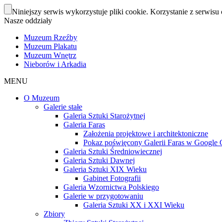
Niniejszy serwis wykorzystuje pliki cookie. Korzystanie z serwisu 
Nasze oddziały
Muzeum Rzeźby
Muzeum Plakatu
Muzeum Wnętrz
Nieborów i Arkadia
MENU
O Muzeum
Galerie stałe
Galeria Sztuki Starożytnej
Galeria Faras
Założenia projektowe i architektoniczne
Pokaz poświęcony Galerii Faras w Google Cu
Galeria Sztuki Średniowiecznej
Galeria Sztuki Dawnej
Galeria Sztuki XIX Wieku
Gabinet Fotografii
Galeria Wzornictwa Polskiego
Galerie w przygotowaniu
Galeria Sztuki XX i XXI Wieku
Zbiory