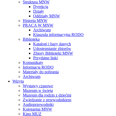
Struktura MNW
Dyrekcja
Działy
Oddziały MNW
Historia MNW
PRACA W MNW
Archiwum
Klauzula informacyjna RODO
Biblioteka
Katalogi i bazy danych
Udostępnianie zbiorów
Zbiory Biblioteki MNW
Przydatne linki
Komunikaty
Informacja RODO
Materiały do pobrania
Archiwum
Wizyta
Wystawy czasowe
Muzeum w święta
Muzeum dla rodzin z dziećmi
Zwiedzanie z przewodnikiem
Audioprzewodniki
Księgarnia MNW
Kino MUZ