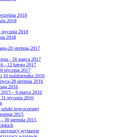
września 2018
maja 2018
1 stycznia 2018
nia 2018
maja-20 sierpnia 2017
cznia - 26 marca 2017
6 - 12 lutego 2017
 8 stycznia 2017
 16 października 2016
erwca-28 sierpnia 2016
maja 2016
da 2015 – 6 marca 2016
 31 stycznia 2016
ji
 sztuki nowoczesnej
ierpnia 2015
 - 30 sierpnia 2015
olskich
warzyszący wystawie
arzyszący wystawie