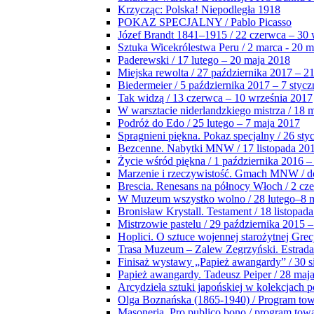
Krzycząc: Polska! Niepodległa 1918
POKAZ SPECJALNY / Pablo Picasso
Józef Brandt 1841–1915 / 22 czerwca – 30 
Sztuka Wicekrólestwa Peru / 2 marca - 20 
Paderewski / 17 lutego – 20 maja 2018
Miejska rewolta / 27 października 2017 – 2
Biedermeier / 5 października 2017 – 7 stycz
Tak widzą / 13 czerwca – 10 września 2017
W warsztacie niderlandzkiego mistrza / 18 
Podróż do Edo / 25 lutego – 7 maja 2017
Spragnieni piękna. Pokaz specjalny / 26 sty
Bezcenne. Nabytki MNW / 17 listopada 201
Życie wśród piękna / 1 października 2016 –
Marzenie i rzeczywistość. Gmach MNW / do
Brescia. Renesans na północy Włoch / 2 cz
W Muzeum wszystko wolno / 28 lutego–8 
Bronisław Krystall. Testament / 18 listopa
Mistrzowie pastelu / 29 października 2015 –
Hoplici. O sztuce wojennej starożytnej Grec
Trasa Muzeum – Zalew Zegrzyński. Estrada
Finisaż wystawy „Papież awangardy” / 30 s
Papież awangardy. Tadeusz Peiper / 28 maja
Arcydzieła sztuki japońskiej w kolekcjach p
Olga Boznańska (1865-1940) / Program to
Masoneria. Pro publico bono / program tow