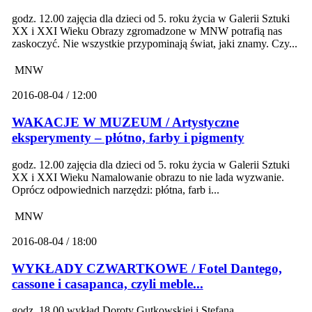
godz. 12.00 zajęcia dla dzieci od 5. roku życia w Galerii Sztuki
XX i XXI Wieku Obrazy zgromadzone w MNW potrafią nas
zaskoczyć. Nie wszystkie przypominają świat, jaki znamy. Czy...
MNW
2016-08-04 / 12:00
WAKACJE W MUZEUM / Artystyczne
eksperymenty – płótno, farby i pigmenty
godz. 12.00 zajęcia dla dzieci od 5. roku życia w Galerii Sztuki
XX i XXI Wieku Namalowanie obrazu to nie lada wyzwanie.
Oprócz odpowiednich narzędzi: płótna, farb i...
MNW
2016-08-04 / 18:00
WYKŁADY CZWARTKOWE / Fotel Dantego,
cassone i casapanca, czyli meble...
godz. 18.00 wykład Doroty Gutkowskiej i Stefana