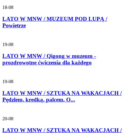
18-08
LATO W MNW / MUZEUM POD LUPĄ /
Powietrze
19-08
LATO W MNW / Qigong w muzeum -
prozdrowotne ćwiczenia dla każdego
19-08
LATO W MNW / SZTUKA NA WAKACJACH /
Pędzlem, kredką, palcem. O...
20-08
LATO W MNW / SZTUKA NA WAKACJACH /