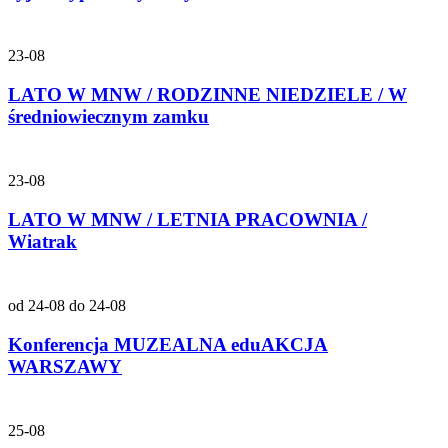
23-08
LATO W MNW / RODZINNE NIEDZIELE / W
średniowiecznym zamku
23-08
LATO W MNW / LETNIA PRACOWNIA /
Wiatrak
od 24-08 do 24-08
Konferencja MUZEALNA eduAKCJA
WARSZAWY
25-08