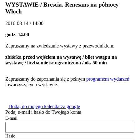
WYSTAWIE / Brescia. Renesans na północy
Włoch
2016-08-14 / 14:00
godz. 14.00
Zapraszamy na zwiedzanie wystawy z przewodnikiem.
zbiórka przed wejściem na wystawę / bilet wstępu na
wystawę / liczba miejsc ograniczona / ok. 50 min
Zapraszamy do zapoznania się z pełnym
programem wydarzeń
towarzyszących wystawie.
Dodaj do mojego kalendarza google
Podaj e-mail i hasło do Twojego konta
E-mail
Hasło