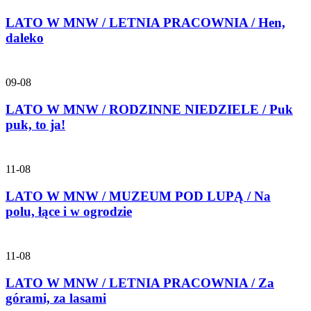
LATO W MNW / LETNIA PRACOWNIA / Hen,
daleko
09-08
LATO W MNW / RODZINNE NIEDZIELE / Puk
puk, to ja!
11-08
LATO W MNW / MUZEUM POD LUPĄ / Na
polu, łące i w ogrodzie
11-08
LATO W MNW / LETNIA PRACOWNIA / Za
górami, za lasami