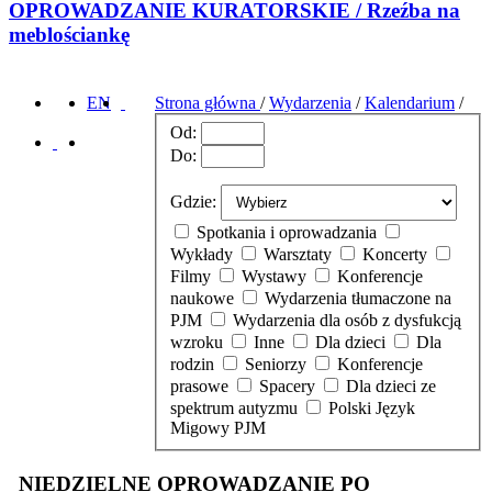
OPROWADZANIE KURATORSKIE / Rzeźba na
meblościankę
EN
Strona główna
/
Wydarzenia
/
Kalendarium
/
Od:
Do:
Gdzie:
Spotkania i oprowadzania
Wykłady
Warsztaty
Koncerty
Filmy
Wystawy
Konferencje
naukowe
Wydarzenia tłumaczone na
PJM
Wydarzenia dla osób z dysfukcją
wzroku
Inne
Dla dzieci
Dla
rodzin
Seniorzy
Konferencje
prasowe
Spacery
Dla dzieci ze
spektrum autyzmu
Polski Język
Migowy PJM
NIEDZIELNE OPROWADZANIE PO