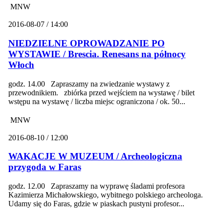
MNW
2016-08-07 / 14:00
NIEDZIELNE OPROWADZANIE PO
WYSTAWIE / Brescia. Renesans na północy
Włoch
godz. 14.00 Zapraszamy na zwiedzanie wystawy z
przewodnikiem. zbiórka przed wejściem na wystawę / bilet
wstępu na wystawę / liczba miejsc ograniczona / ok. 50...
MNW
2016-08-10 / 12:00
WAKACJE W MUZEUM / Archeologiczna
przygoda w Faras
godz. 12.00 Zapraszamy na wyprawę śladami profesora
Kazimierza Michałowskiego, wybitnego polskiego archeologa.
Udamy się do Faras, gdzie w piaskach pustyni profesor...