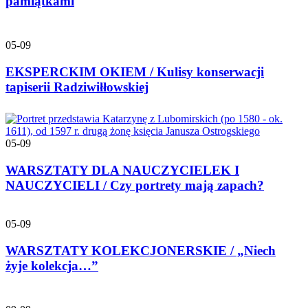
pamiątkami
05-09
EKSPERCKIM OKIEM / Kulisy konserwacji
tapiserii Radziwiłłowskiej
05-09
WARSZTATY DLA NAUCZYCIELEK I
NAUCZYCIELI / Czy portrety mają zapach?
05-09
WARSZTATY KOLEKCJONERSKIE / „Niech
żyje kolekcja…”