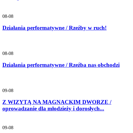
08-08
Działania performatywne / Rzeźby w ruch!
08-08
Działania performatywne / Rzeźba nas obchodzi
09-08
Z WIZYTĄ NA MAGNACKIM DWORZE /
oprowadzanie dla młodzieży i dorosłych...
09-08