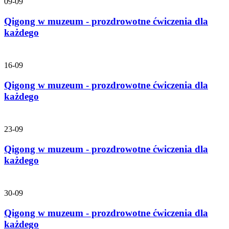
09-09
Qigong w muzeum - prozdrowotne ćwiczenia dla
każdego
16-09
Qigong w muzeum - prozdrowotne ćwiczenia dla
każdego
23-09
Qigong w muzeum - prozdrowotne ćwiczenia dla
każdego
30-09
Qigong w muzeum - prozdrowotne ćwiczenia dla
każdego