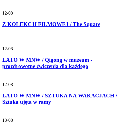
12-08
Z KOLEKCJI FILMOWEJ / The Square
12-08
LATO W MNW / Qigong w muzeum -
prozdrowotne ćwiczenia dla każdego
12-08
LATO W MNW / SZTUKA NA WAKACJACH /
Sztuka ujęta w ramy
13-08