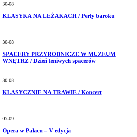
30-08
KLASYKA NA LEŻAKACH / Perły baroku
30-08
SPACERY PRZYRODNICZE W MUZEUM
WNĘTRZ / Dzień leniwych spacerów
30-08
KLASYCZNIE NA TRAWIE / Koncert
05-09
Opera w Pałacu – V edycja