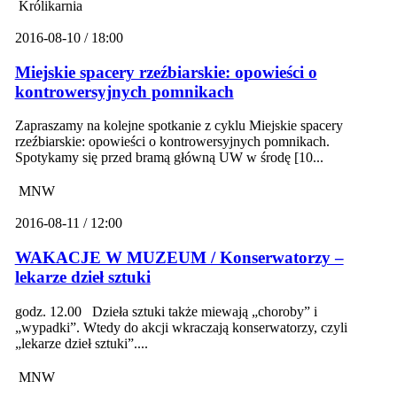
Królikarnia
2016-08-10 / 18:00
Miejskie spacery rzeźbiarskie: opowieści o
kontrowersyjnych pomnikach
Zapraszamy na kolejne spotkanie z cyklu Miejskie spacery
rzeźbiarskie: opowieści o kontrowersyjnych pomnikach.
Spotykamy się przed bramą główną UW w środę [10...
MNW
2016-08-11 / 12:00
WAKACJE W MUZEUM / Konserwatorzy –
lekarze dzieł sztuki
godz. 12.00 Dzieła sztuki także miewają „choroby” i
„wypadki”. Wtedy do akcji wkraczają konserwatorzy, czyli
„lekarze dzieł sztuki”....
MNW