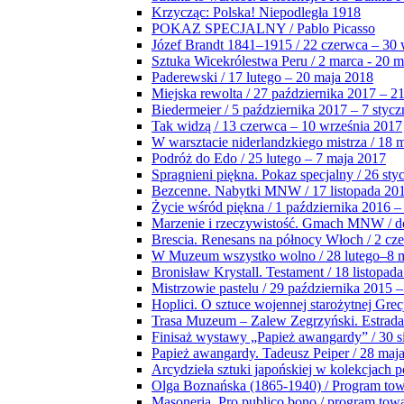
Krzycząc: Polska! Niepodległa 1918
POKAZ SPECJALNY / Pablo Picasso
Józef Brandt 1841–1915 / 22 czerwca – 30 
Sztuka Wicekrólestwa Peru / 2 marca - 20 
Paderewski / 17 lutego – 20 maja 2018
Miejska rewolta / 27 października 2017 – 2
Biedermeier / 5 października 2017 – 7 stycz
Tak widzą / 13 czerwca – 10 września 2017
W warsztacie niderlandzkiego mistrza / 18 
Podróż do Edo / 25 lutego – 7 maja 2017
Spragnieni piękna. Pokaz specjalny / 26 sty
Bezcenne. Nabytki MNW / 17 listopada 201
Życie wśród piękna / 1 października 2016 –
Marzenie i rzeczywistość. Gmach MNW / do
Brescia. Renesans na północy Włoch / 2 cz
W Muzeum wszystko wolno / 28 lutego–8 
Bronisław Krystall. Testament / 18 listopa
Mistrzowie pastelu / 29 października 2015 –
Hoplici. O sztuce wojennej starożytnej Grec
Trasa Muzeum – Zalew Zegrzyński. Estrada
Finisaż wystawy „Papież awangardy” / 30 s
Papież awangardy. Tadeusz Peiper / 28 maja
Arcydzieła sztuki japońskiej w kolekcjach p
Olga Boznańska (1865-1940) / Program to
Masoneria. Pro publico bono / program tow