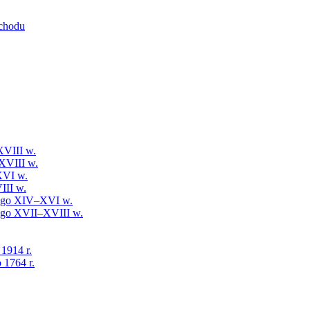
schodu
XVIII w.
XVIII w.
XVI w.
III w.
iego XIV–XVI w.
iego XVII–XVIII w.
 1914 r.
 1764 r.