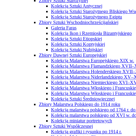
Zbiory Sztuki Starożytnej
Kolekcja Sztuki Antycznej
Kolekcja Sztuki Starożytnego Bliskiego W
Kolekcja Sztuki Starożytnego Egiptu
Zbiory Sztuki Wschodniochrześcijańskiej
Galeria Faras
Kolekcja Ikon i Rzemiosła Bizantyjskiego
Kolekcja Sztuki Etiopskiej
Kolekcja Sztuki Koptyjskiej
Kolekcja Sztuki Nubijskiej
Zbiory Dawnej Sztuki Europejskiej
Kolekcja Malarstwa Europejskiego XIX w.
Kolekcja Malarstwa Flamandzkiego XVII–
Kolekcja Malarstwa Holenderskiego XVII–
Kolekcja Malarstwa Niderlandzkiego XV–
Kolekcja Malarstwa Niemieckiego XVI–XV
Kolekcja Malarstwa Włoskiego i Francusk
Kolekcja Malarstwa Włoskiego i Francusk
Kolekcja Sztuki Średniowiecznej
Zbiory Malarstwa Polskiego do 1914 roku
Kolekcja malarstwa polskiego od 1764 r. do
Kolekcja malarstwa polskiego od XVI w. do
Kolekcja miniatur portretowych
Zbiory Sztuki Współczesnej
Kolekcja grafiki i rysunku po 1914 r.