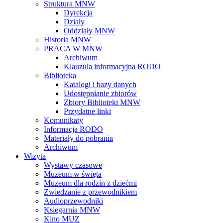
Struktura MNW
Dyrekcja
Działy
Oddziały MNW
Historia MNW
PRACA W MNW
Archiwum
Klauzula informacyjna RODO
Biblioteka
Katalogi i bazy danych
Udostępnianie zbiorów
Zbiory Biblioteki MNW
Przydatne linki
Komunikaty
Informacja RODO
Materiały do pobrania
Archiwum
Wizyta
Wystawy czasowe
Muzeum w święta
Muzeum dla rodzin z dziećmi
Zwiedzanie z przewodnikiem
Audioprzewodniki
Księgarnia MNW
Kino MUZ