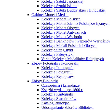
Kolekcja Sztuki Japońskiej
Kolekcja Sztuki Islamu
Kolekcja Sztuki Buddyjskiej i Hinduskiej
Gabinet Monet i Medali
Kolekcja Monet Polskich
Kolekcja Monet Ziem z Polską Związanych
Kolekcja Monet Obcych
Kolekcja Monet Antycznych
Kolekcja Monet Wschodu
Kolekcja Banknotów i Papierów Wartości
Kolekcja Medali Polskich i Obcych
Kolekcje Sfragistyki
Kolekcja Falerystyki
Varia i Kolekcja Medalików Religijnych
Zbiory Fotografii i Ikonografii
Kolekcja Ikonografii
Kolekcja Fotografii
Kolekcja Rękopisów
Zbiory Biblioteki
Czasopisma i kalendarze
Książki wydane po 1800 r.
Kolekcja Kartografii
Kolekcja Starodruków
Katalogi aukcyjne
Udostępnianie zbiorów Biblioteki