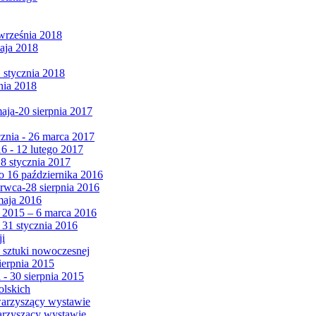
września 2018
maja 2018
1 stycznia 2018
nia 2018
maja-20 sierpnia 2017
cznia - 26 marca 2017
6 - 12 lutego 2017
 8 stycznia 2017
 16 października 2016
erwca-28 sierpnia 2016
maja 2016
da 2015 – 6 marca 2016
 31 stycznia 2016
ji
 sztuki nowoczesnej
ierpnia 2015
 - 30 sierpnia 2015
olskich
warzyszący wystawie
arzyszący wystawie