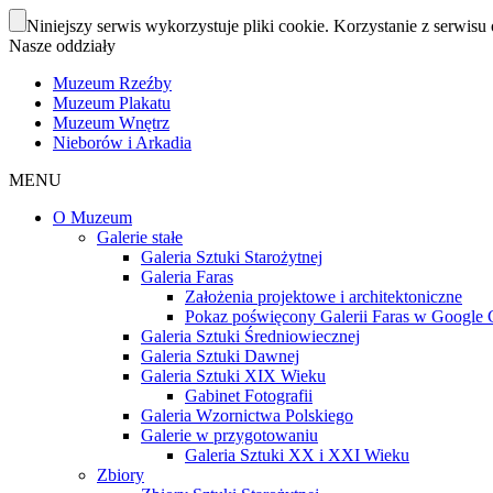
Niniejszy serwis wykorzystuje pliki cookie. Korzystanie z serwisu 
Nasze oddziały
Muzeum Rzeźby
Muzeum Plakatu
Muzeum Wnętrz
Nieborów i Arkadia
MENU
O Muzeum
Galerie stałe
Galeria Sztuki Starożytnej
Galeria Faras
Założenia projektowe i architektoniczne
Pokaz poświęcony Galerii Faras w Google Cu
Galeria Sztuki Średniowiecznej
Galeria Sztuki Dawnej
Galeria Sztuki XIX Wieku
Gabinet Fotografii
Galeria Wzornictwa Polskiego
Galerie w przygotowaniu
Galeria Sztuki XX i XXI Wieku
Zbiory