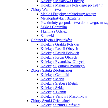
Kolekcja Malarstwa Obcego
Kolekcja Malarstwa Polskiego po 1914 r.
Zbiory Wzornictwa
Meble i Projekty architektury wnętrz
Metaloplastyka i Biżuteria
Przedmioty gospodarstwa domowego, maszy
Szkło i Ceramika
Tkanina i Odzież
Zabawki
Gabinet Rycin i Rysunków
Kolekcja Grafiki Polskiej
Kolekcja Pasteli Obcych
Kolekcja Pasteli Polskich
Kolekcja Rycin Obcych
Kolekcja Rysunków Obcych
Kolekcja Rysunku Polskiego
Zbiory Sztuki Zdobnicznej
Kolekcja Ceramiki
Kolekcja Mebli
Kolekcja Sreber i Metali
Kolekcja Szkła
Kolekcja Tkanin
Kolekcja Variów i Masoników
Zbiory Sztuki Orientalnej
Kolekcja Sztuki Chińskiej