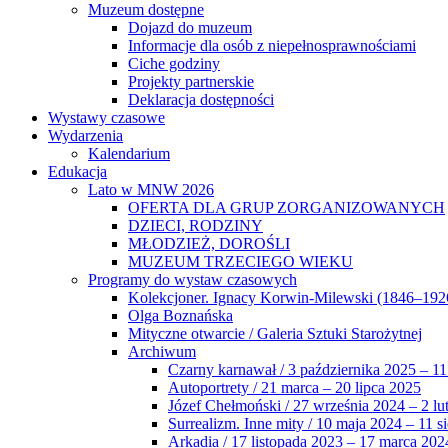
Muzeum dostępne
Dojazd do muzeum
Informacje dla osób z niepełnosprawnościami
Ciche godziny
Projekty partnerskie
Deklaracja dostępności
Wystawy czasowe
Wydarzenia
Kalendarium
Edukacja
Lato w MNW 2026
OFERTA DLA GRUP ZORGANIZOWANYCH
DZIECI, RODZINY
MŁODZIEŻ, DOROŚLI
MUZEUM TRZECIEGO WIEKU
Programy do wystaw czasowych
Kolekcjoner. Ignacy Korwin-Milewski (1846–192
Olga Boznańska
Mityczne otwarcie / Galeria Sztuki Starożytnej
Archiwum
Czarny karnawał / 3 października 2025 – 11
Autoportrety / 21 marca – 20 lipca 2025
Józef Chełmoński / 27 września 2024 – 2 lu
Surrealizm. Inne mity / 10 maja 2024 – 11 s
Arkadia / 17 listopada 2023 – 17 marca 202