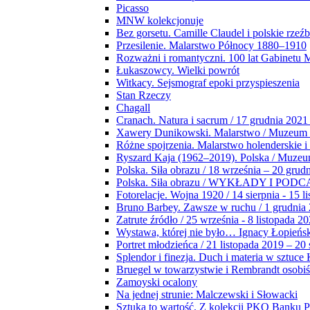
Picasso
MNW kolekcjonuje
Bez gorsetu. Camille Claudel i polskie rzeź
Przesilenie. Malarstwo Północy 1880–1910
Rozważni i romantyczni. 100 lat Gabinetu
Łukaszowcy. Wielki powrót
Witkacy. Sejsmograf epoki przyspieszenia
Stan Rzeczy
Chagall
Cranach. Natura i sacrum / 17 grudnia 2021
Xawery Dunikowski. Malarstwo / Muzeum 
Różne spojrzenia. Malarstwo holenderskie i
Ryszard Kaja (1962–2019). Polska / Muze
Polska. Siła obrazu / 18 września – 20 grud
Polska. Siła obrazu / WYKŁADY I POD
Fotorelacje. Wojna 1920 / 14 sierpnia - 15 l
Bruno Barbey. Zawsze w ruchu / 1 grudnia
Zatrute źródło / 25 września - 8 listopada 2
Wystawa, której nie było… Ignacy Łopieńs
Portret młodzieńca / 21 listopada 2019 – 20
Splendor i finezja. Duch i materia w sztuce 
Bruegel w towarzystwie i Rembrandt osobiś
Zamoyski ocalony
Na jednej strunie: Malczewski i Słowacki
Sztuka to wartość. Z kolekcji PKO Banku P