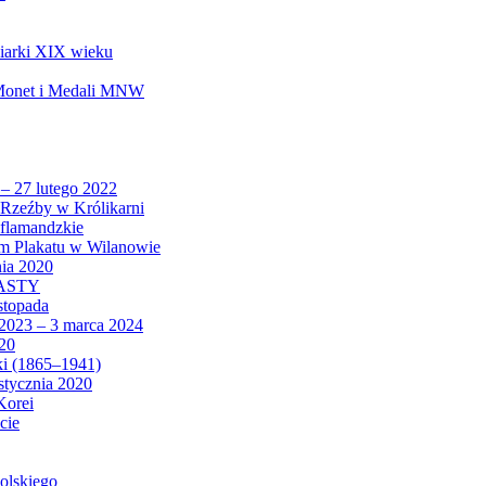
biarki XIX wieku
 Monet i Medali MNW
 – 27 lutego 2022
Rzeźby w Królikarni
 flamandzkie
um Plakatu w Wilanowie
nia 2020
CASTY
istopada
 2023 – 3 marca 2024
020
ki (1865–1941)
 stycznia 2020
Korei
cie
olskiego