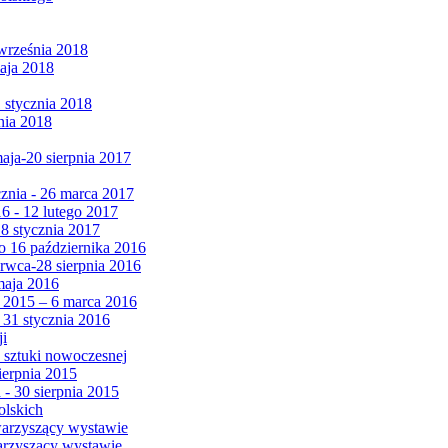
września 2018
maja 2018
1 stycznia 2018
nia 2018
maja-20 sierpnia 2017
cznia - 26 marca 2017
6 - 12 lutego 2017
 8 stycznia 2017
 16 października 2016
erwca-28 sierpnia 2016
maja 2016
da 2015 – 6 marca 2016
 31 stycznia 2016
ji
 sztuki nowoczesnej
ierpnia 2015
 - 30 sierpnia 2015
olskich
warzyszący wystawie
arzyszący wystawie