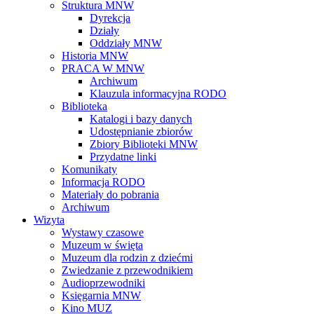
Struktura MNW
Dyrekcja
Działy
Oddziały MNW
Historia MNW
PRACA W MNW
Archiwum
Klauzula informacyjna RODO
Biblioteka
Katalogi i bazy danych
Udostępnianie zbiorów
Zbiory Biblioteki MNW
Przydatne linki
Komunikaty
Informacja RODO
Materiały do pobrania
Archiwum
Wizyta
Wystawy czasowe
Muzeum w święta
Muzeum dla rodzin z dziećmi
Zwiedzanie z przewodnikiem
Audioprzewodniki
Księgarnia MNW
Kino MUZ