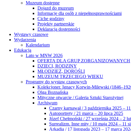
Muzeum dostępne
Dojazd do muzeum
Informacje dla osób z niepełnosprawnościami
Ciche godziny
Projekty partnerskie
Deklaracja dostępności
Wystawy czasowe
Wydarzenia
Kalendarium
Edukacja
Lato w MNW 2026
OFERTA DLA GRUP ZORGANIZOWANYCH
DZIECI, RODZINY
MŁODZIEŻ, DOROŚLI
MUZEUM TRZECIEGO WIEKU
Programy do wystaw czasowych
Kolekcjoner. Ignacy Korwin-Milewski (1846–192
Olga Boznańska
Mityczne otwarcie / Galeria Sztuki Starożytnej
Archiwum
Czarny karnawał / 3 października 2025 – 11
Autoportrety / 21 marca – 20 lipca 2025
Józef Chełmoński / 27 września 2024 – 2 lu
Surrealizm. Inne mity / 10 maja 2024 – 11 s
Arkadia / 17 listopada 2023 – 17 marca 202