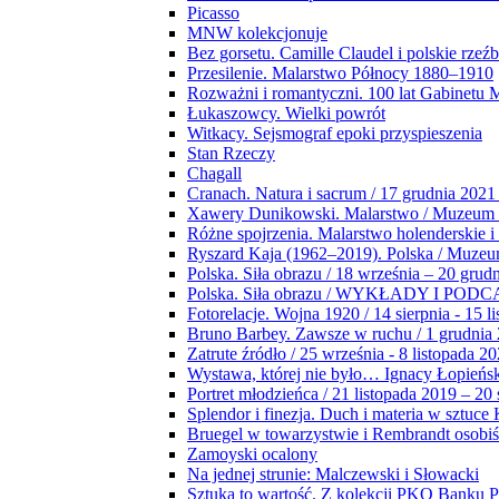
Picasso
MNW kolekcjonuje
Bez gorsetu. Camille Claudel i polskie rzeź
Przesilenie. Malarstwo Północy 1880–1910
Rozważni i romantyczni. 100 lat Gabinetu
Łukaszowcy. Wielki powrót
Witkacy. Sejsmograf epoki przyspieszenia
Stan Rzeczy
Chagall
Cranach. Natura i sacrum / 17 grudnia 2021
Xawery Dunikowski. Malarstwo / Muzeum 
Różne spojrzenia. Malarstwo holenderskie i
Ryszard Kaja (1962–2019). Polska / Muze
Polska. Siła obrazu / 18 września – 20 grud
Polska. Siła obrazu / WYKŁADY I POD
Fotorelacje. Wojna 1920 / 14 sierpnia - 15 l
Bruno Barbey. Zawsze w ruchu / 1 grudnia
Zatrute źródło / 25 września - 8 listopada 2
Wystawa, której nie było… Ignacy Łopieńs
Portret młodzieńca / 21 listopada 2019 – 20
Splendor i finezja. Duch i materia w sztuce 
Bruegel w towarzystwie i Rembrandt osobiś
Zamoyski ocalony
Na jednej strunie: Malczewski i Słowacki
Sztuka to wartość. Z kolekcji PKO Banku P