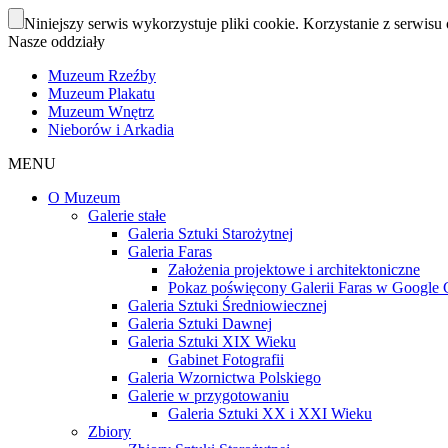
Niniejszy serwis wykorzystuje pliki cookie. Korzystanie z serwisu 
Nasze oddziały
Muzeum Rzeźby
Muzeum Plakatu
Muzeum Wnętrz
Nieborów i Arkadia
MENU
O Muzeum
Galerie stałe
Galeria Sztuki Starożytnej
Galeria Faras
Założenia projektowe i architektoniczne
Pokaz poświęcony Galerii Faras w Google Cu
Galeria Sztuki Średniowiecznej
Galeria Sztuki Dawnej
Galeria Sztuki XIX Wieku
Gabinet Fotografii
Galeria Wzornictwa Polskiego
Galerie w przygotowaniu
Galeria Sztuki XX i XXI Wieku
Zbiory