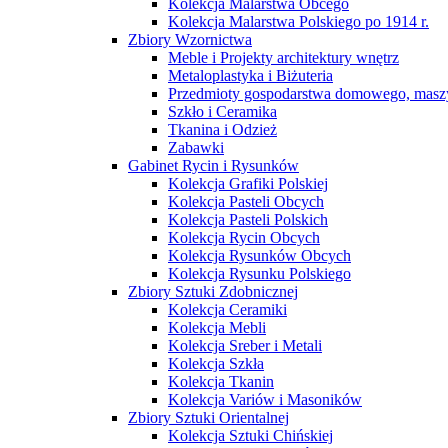
Kolekcja Malarstwa Obcego
Kolekcja Malarstwa Polskiego po 1914 r.
Zbiory Wzornictwa
Meble i Projekty architektury wnętrz
Metaloplastyka i Biżuteria
Przedmioty gospodarstwa domowego, maszy
Szkło i Ceramika
Tkanina i Odzież
Zabawki
Gabinet Rycin i Rysunków
Kolekcja Grafiki Polskiej
Kolekcja Pasteli Obcych
Kolekcja Pasteli Polskich
Kolekcja Rycin Obcych
Kolekcja Rysunków Obcych
Kolekcja Rysunku Polskiego
Zbiory Sztuki Zdobnicznej
Kolekcja Ceramiki
Kolekcja Mebli
Kolekcja Sreber i Metali
Kolekcja Szkła
Kolekcja Tkanin
Kolekcja Variów i Masoników
Zbiory Sztuki Orientalnej
Kolekcja Sztuki Chińskiej