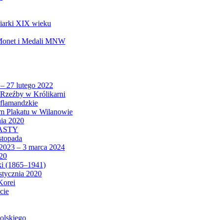
biarki XIX wieku
 Monet i Medali MNW
 – 27 lutego 2022
Rzeźby w Królikarni
 flamandzkie
um Plakatu w Wilanowie
nia 2020
CASTY
istopada
 2023 – 3 marca 2024
020
ki (1865–1941)
 stycznia 2020
Korei
cie
olskiego