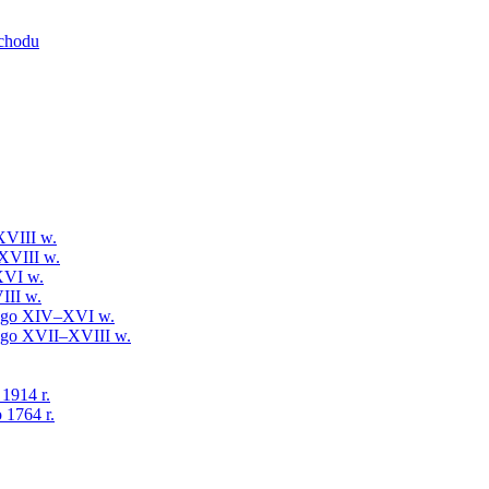
schodu
XVIII w.
XVIII w.
XVI w.
III w.
iego XIV–XVI w.
iego XVII–XVIII w.
 1914 r.
 1764 r.