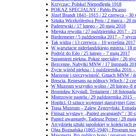
Krzycząc: Polska! Niepodległa 1918
POKAZ SPECJALNY / Pablo Picasso
Józef Brandt 1841–1915 / 22 czerwca – 30 
Sztuka Wicekrólestwa Peru / 2 marca - 20 
Paderewski / 17 lutego – 20 maja 2018
Miejska rewolta / 27 października 2017 – 2
Biedermeier / 5 października 2017 – 7 stycz
Tak widzą / 13 czerwca – 10 września 2017
W warsztacie niderlandzkiego mistrza / 18 
Podróż do Edo / 25 lutego – 7 maja 2017
Spragnieni piękna. Pokaz specjalny / 26 sty
Bezcenne. Nabytki MNW / 17 listopada 201
Życie wśród piękna / 1 października 2016 –
Marzenie i rzeczywistość. Gmach MNW / do
Brescia. Renesans na północy Włoch / 2 cz
W Muzeum wszystko wolno / 28 lutego–8 
Bronisław Krystall. Testament / 18 listopa
Mistrzowie pastelu / 29 października 2015 –
Hoplici. O sztuce wojennej starożytnej Grec
Trasa Muzeum – Zalew Zegrzyński. Estrada
Finisaż wystawy „Papież awangardy” / 30 s
Papież awangardy. Tadeusz Peiper / 28 maja
Arcydzieła sztuki japońskiej w kolekcjach p
Olga Boznańska (1865-1940) / Program to
Masoneria. Pro publico bono / program tow