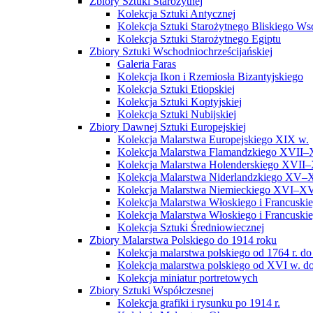
Zbiory Sztuki Starożytnej
Kolekcja Sztuki Antycznej
Kolekcja Sztuki Starożytnego Bliskiego W
Kolekcja Sztuki Starożytnego Egiptu
Zbiory Sztuki Wschodniochrześcijańskiej
Galeria Faras
Kolekcja Ikon i Rzemiosła Bizantyjskiego
Kolekcja Sztuki Etiopskiej
Kolekcja Sztuki Koptyjskiej
Kolekcja Sztuki Nubijskiej
Zbiory Dawnej Sztuki Europejskiej
Kolekcja Malarstwa Europejskiego XIX w.
Kolekcja Malarstwa Flamandzkiego XVII–
Kolekcja Malarstwa Holenderskiego XVII–
Kolekcja Malarstwa Niderlandzkiego XV–
Kolekcja Malarstwa Niemieckiego XVI–XV
Kolekcja Malarstwa Włoskiego i Francusk
Kolekcja Malarstwa Włoskiego i Francusk
Kolekcja Sztuki Średniowiecznej
Zbiory Malarstwa Polskiego do 1914 roku
Kolekcja malarstwa polskiego od 1764 r. do
Kolekcja malarstwa polskiego od XVI w. do
Kolekcja miniatur portretowych
Zbiory Sztuki Współczesnej
Kolekcja grafiki i rysunku po 1914 r.