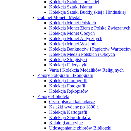
Kolekcja Sztuki Japońskiej
Kolekcja Sztuki Islamu
Kolekcja Sztuki Buddyjskiej i Hinduskiej
Gabinet Monet i Medali
Kolekcja Monet Polskich
Kolekcja Monet Ziem z Polską Związanych
Kolekcja Monet Obcych
Kolekcja Monet Antycznych
Kolekcja Monet Wschodu
Kolekcja Banknotów i Papierów Wartości
Kolekcja Medali Polskich i Obcych
Kolekcje Sfragistyki
Kolekcja Falerystyki
Varia i Kolekcja Medalików Religijnych
Zbiory Fotografii i Ikonografii
Kolekcja Ikonografii
Kolekcja Fotografii
Kolekcja Rękopisów
Zbiory Biblioteki
Czasopisma i kalendarze
Książki wydane po 1800 r.
Kolekcja Kartografii
Kolekcja Starodruków
Katalogi aukcyjne
Udostępnianie zbiorów Biblioteki