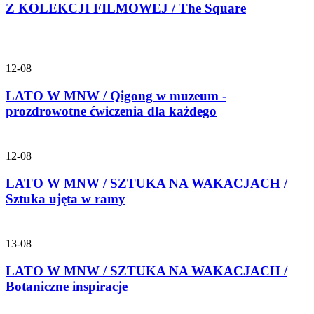
Z KOLEKCJI FILMOWEJ / The Square
12-08
LATO W MNW / Qigong w muzeum -
prozdrowotne ćwiczenia dla każdego
12-08
LATO W MNW / SZTUKA NA WAKACJACH /
Sztuka ujęta w ramy
13-08
LATO W MNW / SZTUKA NA WAKACJACH /
Botaniczne inspiracje