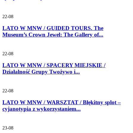
22-08
LATO W MNW / GUIDED TOURS. The
Museum’s Crown Jewel: The Gallery of...
22-08
LATO W MNW / SPACERY MIEJSKIE /
Działalność Grupy Twożywo i...
22-08
LATO W MNW / WARSZTAT / Błękitny splot –
cyjanotypia z wykorzystaniem...
23-08