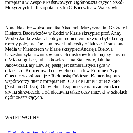
fortepianu w Zespole Państwowych Ogólnokształcących Szkół
Muzycznych I i II stopnia nr 3 im.G.Bacewicz w Warszawie.
Anna Natalicz – absolwentka Akademii Muzycznej im.Grażyny i
Kiejstuta Bacewiczów w Łodzi w klasie skrzypiec prof. Anny
Wódki-Janikowskiej. Istotnym momentem rozwoju był dla niej
roczny pobyt w The Hannover University of Music, Drama and
Media w Niemczech w klasie skrzypiec Andrieja Bielova.
Uczestniczyła również w kursach mistrzowskich między innymi
u Mi-kyung Lee, Julii Jakowicz, Jana Staniendy, Jakuba
Jakowicza,Lary Lev. Jej pasją jest kameralistyka i gra w
orkiestrze. Koncertowała na wielu scenach w Europie i Azji.
Obecnie współpracuje z Radomską Orkiestrą Kameralną oraz
współtworzy duet z fortepianem [Clair de Lune] i duet z koto
[Nishi no Onkyo]. Od wielu lat zajmuje się nauczaniem dzieci
gry na skrzypcach, a od niedawna także uczy muzyki w szkołach
ogólnokształcących.
WSTĘP WOLNY
Dodaj do mojego kalendarza google