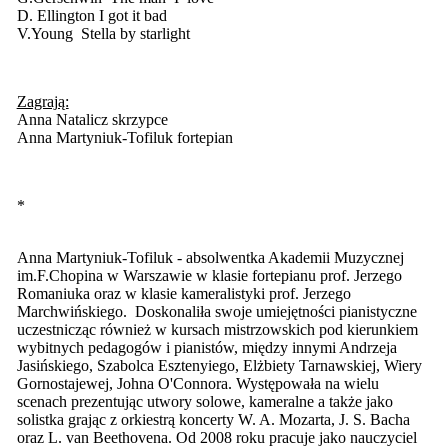
D. Ellington I got it bad
V.Young Stella by starlight
Zagrają:
Anna Natalicz skrzypce
Anna Martyniuk-Tofiluk fortepian
*
Anna Martyniuk-Tofiluk - absolwentka Akademii Muzycznej
im.F.Chopina w Warszawie w klasie fortepianu prof. Jerzego
Romaniuka oraz w klasie kameralistyki prof. Jerzego
Marchwińskiego. Doskonaliła swoje umiejętności pianistyczne
uczestnicząc również w kursach mistrzowskich pod kierunkiem
wybitnych pedagogów i pianistów, między innymi Andrzeja
Jasińskiego, Szabolca Esztenyiego, Elżbiety Tarnawskiej, Wiery
Gornostajewej, Johna O'Connora. Występowała na wielu
scenach prezentując utwory solowe, kameralne a także jako
solistka grając z orkiestrą koncerty W. A. Mozarta, J. S. Bacha
oraz L. van Beethovena. Od 2008 roku pracuje jako nauczyciel