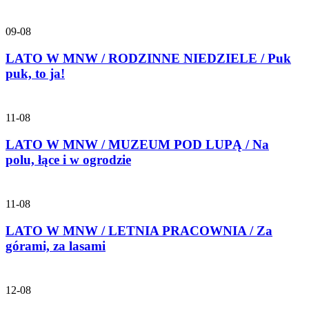
09-08
LATO W MNW / RODZINNE NIEDZIELE / Puk
puk, to ja!
11-08
LATO W MNW / MUZEUM POD LUPĄ / Na
polu, łące i w ogrodzie
11-08
LATO W MNW / LETNIA PRACOWNIA / Za
górami, za lasami
12-08