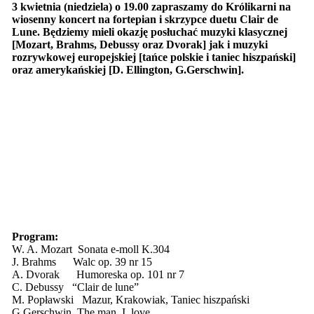
3 kwietnia (niedziela) o 19.00 zapraszamy do Królikarni na
wiosenny koncert na fortepian i skrzypce duetu Clair de
Lune. Będziemy mieli okazję posłuchać muzyki klasycznej
[Mozart, Brahms, Debussy oraz Dvorak] jak i muzyki
rozrywkowej europejskiej [tańce polskie i taniec hiszpański]
oraz amerykańskiej [D. Ellington, G.Gerschwin].
Program:
W. A. Mozart Sonata e-moll K.304
J. Brahms Walc op. 39 nr 15
A. Dvorak Humoreska op. 101 nr 7
C. Debussy “Clair de lune”
M. Popławski Mazur, Krakowiak, Taniec hiszpański
G.Gerschwin The man I love