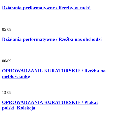
Działania performatywne / Rzeźby w ruch!
05-09
Działania performatywne / Rzeźba nas obchodzi
06-09
OPROWADZANIE KURATORSKIE / Rzeźba na
meblościankę
13-09
OPROWADZANIA KURATORSKIE / Plakat
polski. Kolekcja