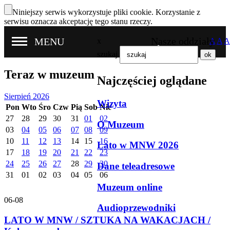
Niniejszy serwis wykorzystuje pliki cookie. Korzystanie z
serwisu oznacza akceptację tego stanu rzeczy.
Nasze oddziały
MENU
x
A
A
A
szukaj
Teraz w muzeum
Najczęściej oglądane
Sierpień 2026
Wizyta
Pon
Wto
Śro
Czw
Pią
Sob
Nie
27
28
29
30
31
01
02
O Muzeum
03
04
05
06
07
08
09
10
11
12
13
14
15
16
Lato w MNW 2026
17
18
19
20
21
22
23
24
25
26
27
28
29
30
Dane teleadresowe
31
01
02
03
04
05
06
Muzeum online
06-08
Audioprzewodniki
LATO W MNW / SZTUKA NA WAKACJACH /