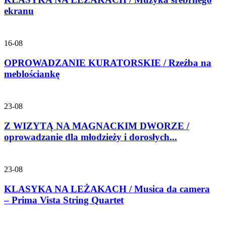
ekranu
16-08
OPROWADZANIE KURATORSKIE / Rzeźba na
meblościankę
23-08
Z WIZYTĄ NA MAGNACKIM DWORZE /
oprowadzanie dla młodzieży i dorosłych...
23-08
KLASYKA NA LEŻAKACH / Musica da camera
– Prima Vista String Quartet