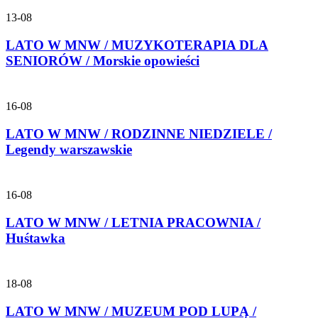
13-08
LATO W MNW / MUZYKOTERAPIA DLA
SENIORÓW / Morskie opowieści
16-08
LATO W MNW / RODZINNE NIEDZIELE /
Legendy warszawskie
16-08
LATO W MNW / LETNIA PRACOWNIA /
Huśtawka
18-08
LATO W MNW / MUZEUM POD LUPĄ /