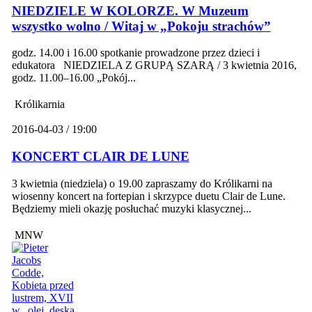
NIEDZIELE W KOLORZE. W Muzeum
wszystko wolno / Witaj w „Pokoju strachów”
godz. 14.00 i 16.00 spotkanie prowadzone przez dzieci i
edukatora NIEDZIELA Z GRUPĄ SZARĄ / 3 kwietnia 2016,
godz. 11.00–16.00 „Pokój...
Królikarnia
2016-04-03 / 19:00
KONCERT CLAIR DE LUNE
3 kwietnia (niedziela) o 19.00 zapraszamy do Królikarni na
wiosenny koncert na fortepian i skrzypce duetu Clair de Lune.
Będziemy mieli okazję posłuchać muzyki klasycznej...
MNW