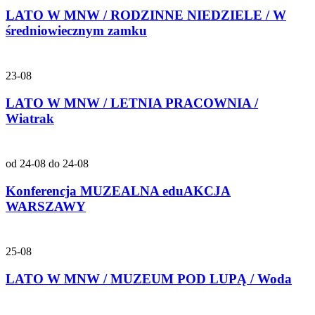
LATO W MNW / RODZINNE NIEDZIELE / W
średniowiecznym zamku
23-08
LATO W MNW / LETNIA PRACOWNIA /
Wiatrak
od 24-08 do 24-08
Konferencja MUZEALNA eduAKCJA
WARSZAWY
25-08
LATO W MNW / MUZEUM POD LUPĄ / Woda