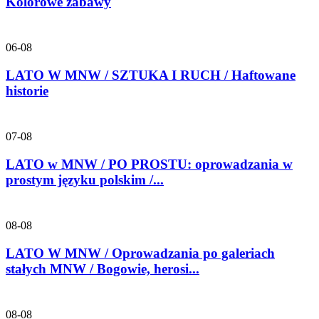
Kolorowe zabawy
06-08
LATO W MNW / SZTUKA I RUCH / Haftowane
historie
07-08
LATO w MNW / PO PROSTU: oprowadzania w
prostym języku polskim /...
08-08
LATO W MNW / Oprowadzania po galeriach
stałych MNW / Bogowie, herosi...
08-08