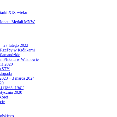
biarki XIX wieku
 Monet i Medali MNW
 – 27 lutego 2022
Rzeźby w Królikarni
 flamandzkie
um Plakatu w Wilanowie
nia 2020
CASTY
istopada
 2023 – 3 marca 2024
020
ki (1865–1941)
 stycznia 2020
Korei
cie
olskiego