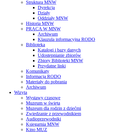
Struktura MNW
Dyrekcja
Działy
Oddziały MNW
Historia MNW
PRACA W MNW
Archiwum
Klauzula informacyjna RODO
Biblioteka
Katalogi i bazy danych
Udostępnianie zbiorów
Zbiory Biblioteki MNW
Przydatne linki
Komunikaty
Informacja RODO
Materiały do pobrania
Archiwum
Wizyta
Wystawy czasowe
Muzeum w święta
Muzeum dla rodzin z dziećmi
Zwiedzanie z przewodnikiem
Audioprzewodniki
Księgarnia MNW
Kino MUZ