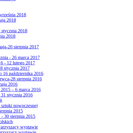
września 2018
maja 2018
1 stycznia 2018
nia 2018
maja-20 sierpnia 2017
cznia - 26 marca 2017
6 - 12 lutego 2017
 8 stycznia 2017
 16 października 2016
erwca-28 sierpnia 2016
maja 2016
da 2015 – 6 marca 2016
 31 stycznia 2016
ji
 sztuki nowoczesnej
ierpnia 2015
 - 30 sierpnia 2015
olskich
warzyszący wystawie
arzyszący wystawie