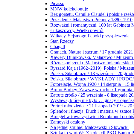
Picasso
MNW kolekcjonuje
Bez gorsetu. Camille Claudel i polskie rzeź
Przesilenie. Malarstwo Północy 1880–1910
Rozważni i romantyczni. 100 lat Gabinetu
Łukaszowcy. Wielki powrót
Witkacy. Sejsmograf epoki przyspieszenia
Stan Rzeczy
Chagall
Cranach. Natura i sacrum / 17 grudnia 2021
Xawery Dunikowski. Malarstwo / Muzeum 
Różne spojrzenia. Malarstwo holenderskie i
Ryszard Kaja (1962–2019). Polska / Muze
Polska. Siła obrazu / 18 września – 20 grud
Polska. Siła obrazu / WYKŁADY I POD
Fotorelacje. Wojna 1920 / 14 sierpnia - 15 l
Bruno Barbey. Zawsze w ruchu / 1 grudnia
Zatrute źródło / 25 września - 8 listopada 2
Wystawa, której nie było… Ignacy Łopieńs
Portret młodzieńca / 21 listopada 2019 – 20
Splendor i finezja. Duch i materia w sztuce 
Bruegel w towarzystwie i Rembrandt osobiś
Zamoyski ocalony
Na jednej strunie: Malczewski i Słowacki
Sztuka to wartość. Z kolekcji PKO Banku P