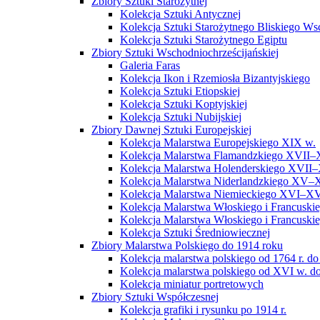
Zbiory Sztuki Starożytnej
Kolekcja Sztuki Antycznej
Kolekcja Sztuki Starożytnego Bliskiego W
Kolekcja Sztuki Starożytnego Egiptu
Zbiory Sztuki Wschodniochrześcijańskiej
Galeria Faras
Kolekcja Ikon i Rzemiosła Bizantyjskiego
Kolekcja Sztuki Etiopskiej
Kolekcja Sztuki Koptyjskiej
Kolekcja Sztuki Nubijskiej
Zbiory Dawnej Sztuki Europejskiej
Kolekcja Malarstwa Europejskiego XIX w.
Kolekcja Malarstwa Flamandzkiego XVII–
Kolekcja Malarstwa Holenderskiego XVII–
Kolekcja Malarstwa Niderlandzkiego XV–
Kolekcja Malarstwa Niemieckiego XVI–XV
Kolekcja Malarstwa Włoskiego i Francusk
Kolekcja Malarstwa Włoskiego i Francusk
Kolekcja Sztuki Średniowiecznej
Zbiory Malarstwa Polskiego do 1914 roku
Kolekcja malarstwa polskiego od 1764 r. do
Kolekcja malarstwa polskiego od XVI w. do
Kolekcja miniatur portretowych
Zbiory Sztuki Współczesnej
Kolekcja grafiki i rysunku po 1914 r.