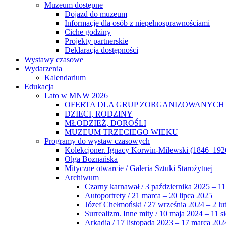
Muzeum dostępne
Dojazd do muzeum
Informacje dla osób z niepełnosprawnościami
Ciche godziny
Projekty partnerskie
Deklaracja dostępności
Wystawy czasowe
Wydarzenia
Kalendarium
Edukacja
Lato w MNW 2026
OFERTA DLA GRUP ZORGANIZOWANYCH
DZIECI, RODZINY
MŁODZIEŻ, DOROŚLI
MUZEUM TRZECIEGO WIEKU
Programy do wystaw czasowych
Kolekcjoner. Ignacy Korwin-Milewski (1846–192
Olga Boznańska
Mityczne otwarcie / Galeria Sztuki Starożytnej
Archiwum
Czarny karnawał / 3 października 2025 – 11
Autoportrety / 21 marca – 20 lipca 2025
Józef Chełmoński / 27 września 2024 – 2 lu
Surrealizm. Inne mity / 10 maja 2024 – 11 s
Arkadia / 17 listopada 2023 – 17 marca 202