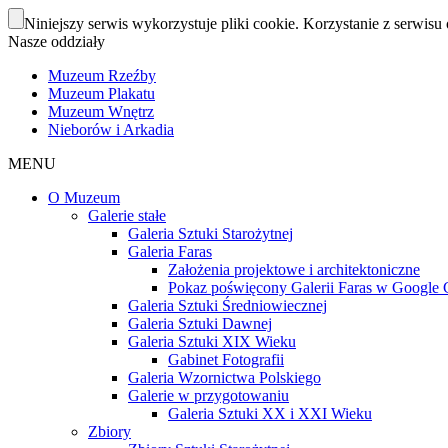
Niniejszy serwis wykorzystuje pliki cookie. Korzystanie z serwisu 
Nasze oddziały
Muzeum Rzeźby
Muzeum Plakatu
Muzeum Wnętrz
Nieborów i Arkadia
MENU
O Muzeum
Galerie stałe
Galeria Sztuki Starożytnej
Galeria Faras
Założenia projektowe i architektoniczne
Pokaz poświęcony Galerii Faras w Google Cu
Galeria Sztuki Średniowiecznej
Galeria Sztuki Dawnej
Galeria Sztuki XIX Wieku
Gabinet Fotografii
Galeria Wzornictwa Polskiego
Galerie w przygotowaniu
Galeria Sztuki XX i XXI Wieku
Zbiory