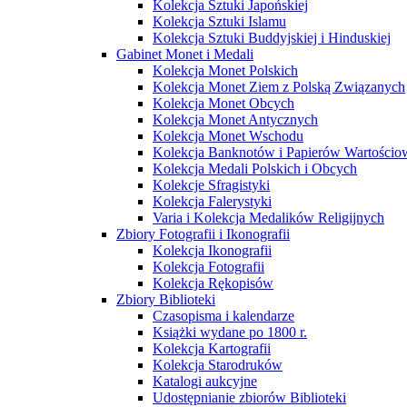
Kolekcja Sztuki Japońskiej
Kolekcja Sztuki Islamu
Kolekcja Sztuki Buddyjskiej i Hinduskiej
Gabinet Monet i Medali
Kolekcja Monet Polskich
Kolekcja Monet Ziem z Polską Związanych
Kolekcja Monet Obcych
Kolekcja Monet Antycznych
Kolekcja Monet Wschodu
Kolekcja Banknotów i Papierów Wartości
Kolekcja Medali Polskich i Obcych
Kolekcje Sfragistyki
Kolekcja Falerystyki
Varia i Kolekcja Medalików Religijnych
Zbiory Fotografii i Ikonografii
Kolekcja Ikonografii
Kolekcja Fotografii
Kolekcja Rękopisów
Zbiory Biblioteki
Czasopisma i kalendarze
Książki wydane po 1800 r.
Kolekcja Kartografii
Kolekcja Starodruków
Katalogi aukcyjne
Udostępnianie zbiorów Biblioteki