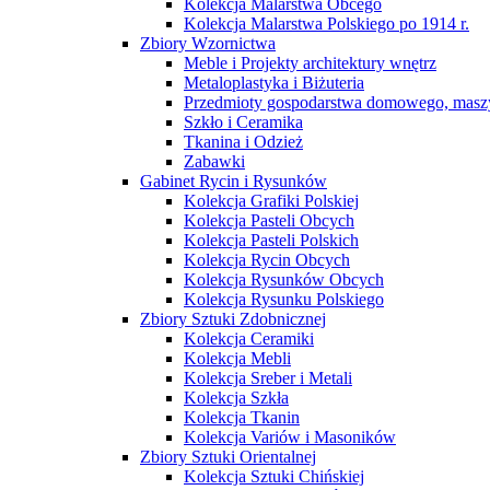
Kolekcja Malarstwa Obcego
Kolekcja Malarstwa Polskiego po 1914 r.
Zbiory Wzornictwa
Meble i Projekty architektury wnętrz
Metaloplastyka i Biżuteria
Przedmioty gospodarstwa domowego, maszy
Szkło i Ceramika
Tkanina i Odzież
Zabawki
Gabinet Rycin i Rysunków
Kolekcja Grafiki Polskiej
Kolekcja Pasteli Obcych
Kolekcja Pasteli Polskich
Kolekcja Rycin Obcych
Kolekcja Rysunków Obcych
Kolekcja Rysunku Polskiego
Zbiory Sztuki Zdobnicznej
Kolekcja Ceramiki
Kolekcja Mebli
Kolekcja Sreber i Metali
Kolekcja Szkła
Kolekcja Tkanin
Kolekcja Variów i Masoników
Zbiory Sztuki Orientalnej
Kolekcja Sztuki Chińskiej