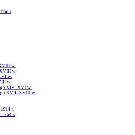
schodu
XVIII w.
XVIII w.
XVI w.
III w.
iego XIV–XVI w.
iego XVII–XVIII w.
 1914 r.
 1764 r.