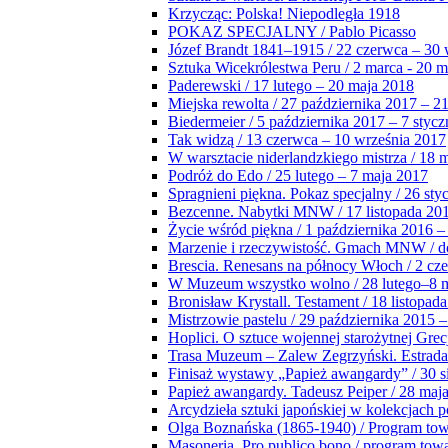
Krzycząc: Polska! Niepodległa 1918
POKAZ SPECJALNY / Pablo Picasso
Józef Brandt 1841–1915 / 22 czerwca – 30 
Sztuka Wicekrólestwa Peru / 2 marca - 20 
Paderewski / 17 lutego – 20 maja 2018
Miejska rewolta / 27 października 2017 – 2
Biedermeier / 5 października 2017 – 7 stycz
Tak widzą / 13 czerwca – 10 września 2017
W warsztacie niderlandzkiego mistrza / 18 
Podróż do Edo / 25 lutego – 7 maja 2017
Spragnieni piękna. Pokaz specjalny / 26 sty
Bezcenne. Nabytki MNW / 17 listopada 201
Życie wśród piękna / 1 października 2016 –
Marzenie i rzeczywistość. Gmach MNW / do
Brescia. Renesans na północy Włoch / 2 cz
W Muzeum wszystko wolno / 28 lutego–8 
Bronisław Krystall. Testament / 18 listopa
Mistrzowie pastelu / 29 października 2015 –
Hoplici. O sztuce wojennej starożytnej Grec
Trasa Muzeum – Zalew Zegrzyński. Estrada
Finisaż wystawy „Papież awangardy” / 30 s
Papież awangardy. Tadeusz Peiper / 28 maja
Arcydzieła sztuki japońskiej w kolekcjach p
Olga Boznańska (1865-1940) / Program to
Masoneria. Pro publico bono / program tow