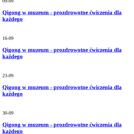
09-09
Qigong w muzeum - prozdrowotne ćwiczenia dla
każdego
16-09
Qigong w muzeum - prozdrowotne ćwiczenia dla
każdego
23-09
Qigong w muzeum - prozdrowotne ćwiczenia dla
każdego
30-09
Qigong w muzeum - prozdrowotne ćwiczenia dla
każdego