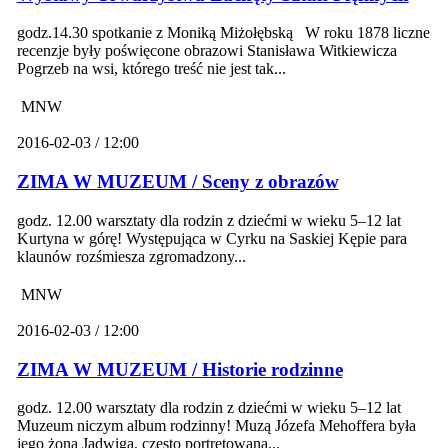
godz.14.30 spotkanie z Moniką Miżołębską W roku 1878 liczne
recenzje były poświęcone obrazowi Stanisława Witkiewicza
Pogrzeb na wsi, którego treść nie jest tak...
MNW
2016-02-03 / 12:00
ZIMA W MUZEUM / Sceny z obrazów
godz. 12.00 warsztaty dla rodzin z dziećmi w wieku 5–12 lat
Kurtyna w górę! Występująca w Cyrku na Saskiej Kępie para
klaunów rozśmiesza zgromadzony...
MNW
2016-02-03 / 12:00
ZIMA W MUZEUM / Historie rodzinne
godz. 12.00 warsztaty dla rodzin z dziećmi w wieku 5–12 lat
Muzeum niczym album rodzinny! Muzą Józefa Mehoffera była
jego żona Jadwiga, często portretowana...