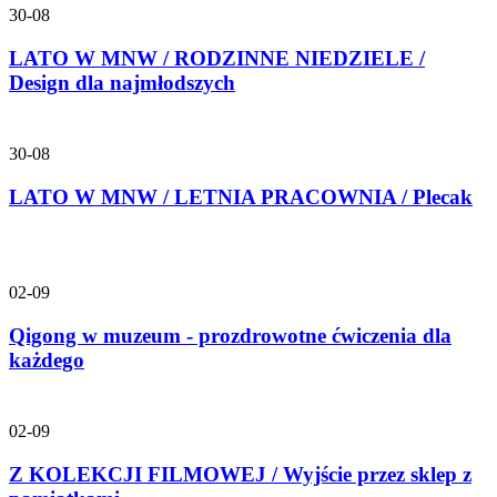
30-08
LATO W MNW / RODZINNE NIEDZIELE /
Design dla najmłodszych
30-08
LATO W MNW / LETNIA PRACOWNIA / Plecak
02-09
Qigong w muzeum - prozdrowotne ćwiczenia dla
każdego
02-09
Z KOLEKCJI FILMOWEJ / Wyjście przez sklep z