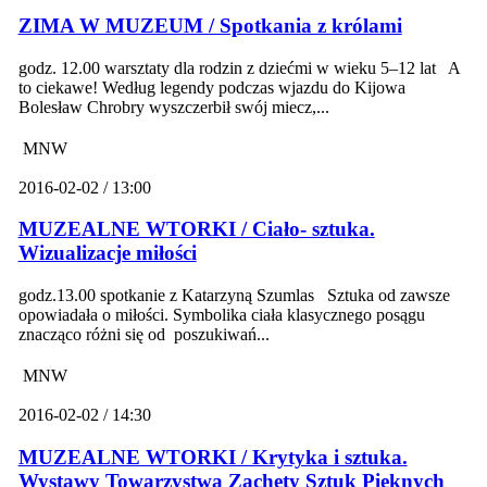
ZIMA W MUZEUM / Spotkania z królami
godz. 12.00 warsztaty dla rodzin z dziećmi w wieku 5–12 lat A
to ciekawe! Według legendy podczas wjazdu do Kijowa
Bolesław Chrobry wyszczerbił swój miecz,...
MNW
2016-02-02 / 13:00
MUZEALNE WTORKI / Ciało- sztuka.
Wizualizacje miłości
godz.13.00 spotkanie z Katarzyną Szumlas Sztuka od zawsze
opowiadała o miłości. Symbolika ciała klasycznego posągu
znacząco różni się od poszukiwań...
MNW
2016-02-02 / 14:30
MUZEALNE WTORKI / Krytyka i sztuka.
Wystawy Towarzystwa Zachęty Sztuk Pięknych