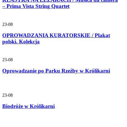
– Prima Vista String Quartet
23-08
OPROWADZANIA KURATORSKIE / Plakat
polski. Kolekcja
23-08
Oprowadzanie po Parku Rzeźby w Królikarni
23-08
Biodróże w Królikarni