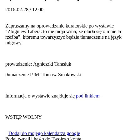
2016-02-28 / 12:00
Zapraszamy na oprowadzanie kuratorskie po wystawie
"Zbigniew Libera: to nie moja wina, że otarła się o mnie ta
rzeźba", któremu towarzyszyć będzie tłumaczenie na język
migowy.
prowadzenie: Agnieszki Tarasiuk
tłumaczenie PJM: Tomasz Smakowski
Informacja o wystawie znajduje się
pod linkiem
.
WSTĘP WOLNY
Dodaj do mojego kalendarza google
Podaj e-mail i hasło do Twojego konta