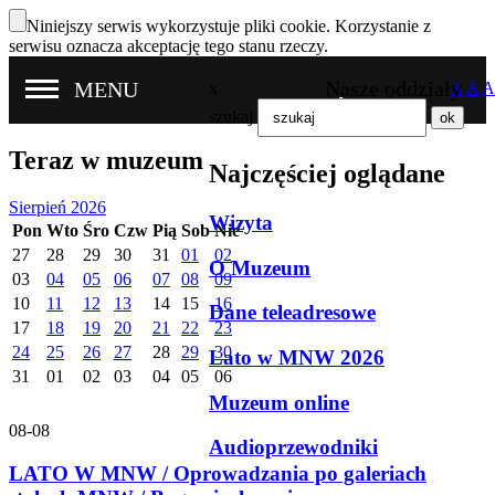
Niniejszy serwis wykorzystuje pliki cookie. Korzystanie z
serwisu oznacza akceptację tego stanu rzeczy.
Nasze oddziały
MENU
x
A
A
A
szukaj
Teraz w muzeum
Najczęściej oglądane
Sierpień 2026
Wizyta
Pon
Wto
Śro
Czw
Pią
Sob
Nie
27
28
29
30
31
01
02
O Muzeum
03
04
05
06
07
08
09
10
11
12
13
14
15
16
Dane teleadresowe
17
18
19
20
21
22
23
24
25
26
27
28
29
30
Lato w MNW 2026
31
01
02
03
04
05
06
Muzeum online
08-08
Audioprzewodniki
LATO W MNW / Oprowadzania po galeriach