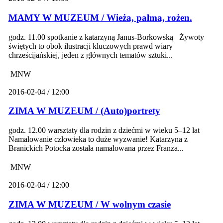
MAMY W MUZEUM / Wieża, palma, rożen.
godz. 11.00 spotkanie z katarzyną Janus-Borkowską Żywoty
świętych to obok ilustracji kluczowych prawd wiary
chrześcijańskiej, jeden z głównych tematów sztuki...
MNW
2016-02-04 / 12:00
ZIMA W MUZEUM / (Auto)portrety
godz. 12.00 warsztaty dla rodzin z dziećmi w wieku 5–12 lat
Namalowanie człowieka to duże wyzwanie! Katarzyna z
Branickich Potocka została namalowana przez Franza...
MNW
2016-02-04 / 12:00
ZIMA W MUZEUM / W wolnym czasie