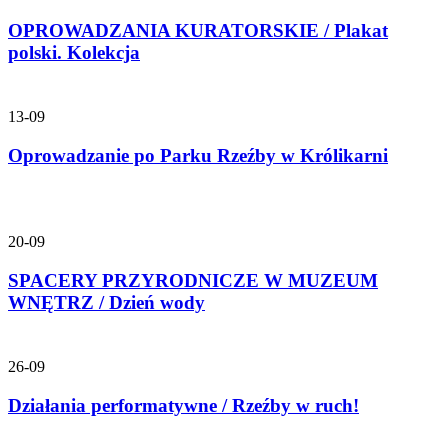
OPROWADZANIA KURATORSKIE / Plakat
polski. Kolekcja
13-09
Oprowadzanie po Parku Rzeźby w Królikarni
20-09
SPACERY PRZYRODNICZE W MUZEUM
WNĘTRZ / Dzień wody
26-09
Działania performatywne / Rzeźby w ruch!