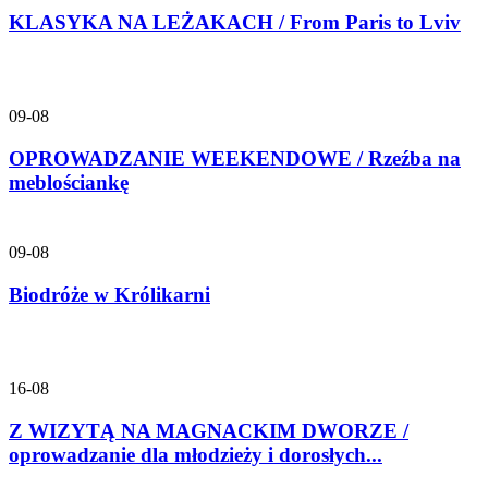
KLASYKA NA LEŻAKACH / From Paris to Lviv
09-08
OPROWADZANIE WEEKENDOWE / Rzeźba na
meblościankę
09-08
Biodróże w Królikarni
16-08
Z WIZYTĄ NA MAGNACKIM DWORZE /
oprowadzanie dla młodzieży i dorosłych...