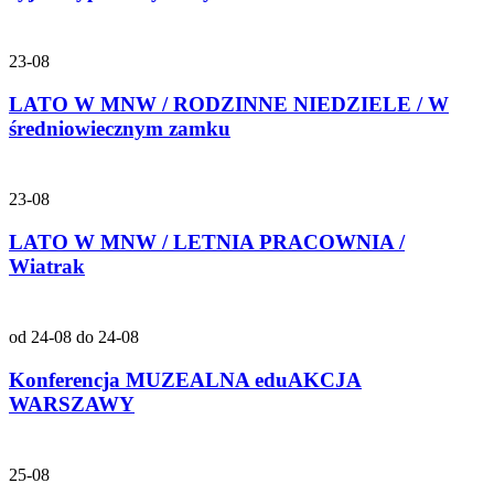
23-08
LATO W MNW / RODZINNE NIEDZIELE / W
średniowiecznym zamku
23-08
LATO W MNW / LETNIA PRACOWNIA /
Wiatrak
od 24-08 do 24-08
Konferencja MUZEALNA eduAKCJA
WARSZAWY
25-08