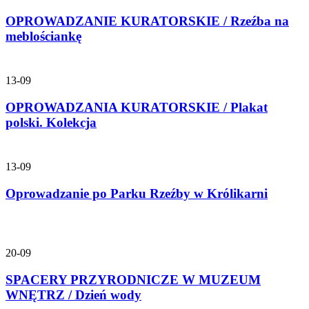
OPROWADZANIE KURATORSKIE / Rzeźba na
meblościankę
13-09
OPROWADZANIA KURATORSKIE / Plakat
polski. Kolekcja
13-09
Oprowadzanie po Parku Rzeźby w Królikarni
20-09
SPACERY PRZYRODNICZE W MUZEUM
WNĘTRZ / Dzień wody