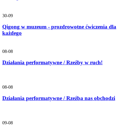
30-09
Qigong w muzeum - prozdrowotne ćwiczenia dla
każdego
08-08
Działania performatywne / Rzeźby w ruch!
08-08
Działania performatywne / Rzeźba nas obchodzi
09-08