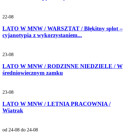
22-08
LATO W MNW / WARSZTAT / Błękitny splot –
cyjanotypia z wykorzystaniem...
23-08
LATO W MNW / RODZINNE NIEDZIELE / W
średniowiecznym zamku
23-08
LATO W MNW / LETNIA PRACOWNIA /
Wiatrak
od 24-08 do 24-08