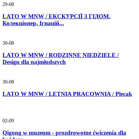
29-08
LATO W MNW / ЕКСКУРСІЇ З ГІДОМ.
Колекціонер. Ігнацій...
30-08
LATO W MNW / RODZINNE NIEDZIELE /
Design dla najmłodszych
30-08
LATO W MNW / LETNIA PRACOWNIA / Plecak
02-09
Qigong w muzeum - prozdrowotne ćwiczenia dla