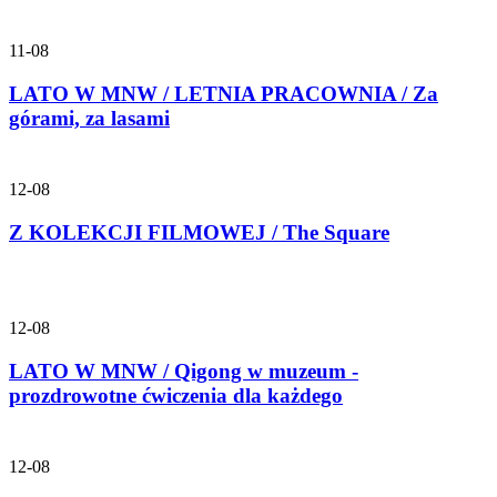
11-08
LATO W MNW / LETNIA PRACOWNIA / Za
górami, za lasami
12-08
Z KOLEKCJI FILMOWEJ / The Square
12-08
LATO W MNW / Qigong w muzeum -
prozdrowotne ćwiczenia dla każdego
12-08