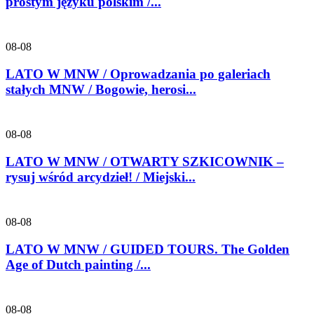
prostym języku polskim /...
08-08
LATO W MNW / Oprowadzania po galeriach
stałych MNW / Bogowie, herosi...
08-08
LATO W MNW / OTWARTY SZKICOWNIK –
rysuj wśród arcydzieł! / Miejski...
08-08
LATO W MNW / GUIDED TOURS. The Golden
Age of Dutch painting /...
08-08