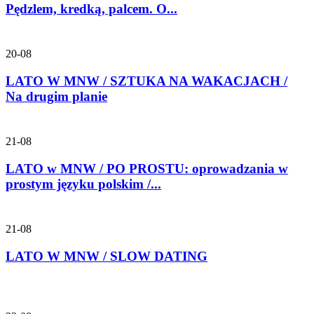
Pędzlem, kredką, palcem. O...
20-08
LATO W MNW / SZTUKA NA WAKACJACH /
Na drugim planie
21-08
LATO w MNW / PO PROSTU: oprowadzania w
prostym języku polskim /...
21-08
LATO W MNW / SLOW DATING