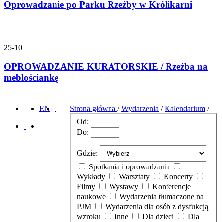
Oprowadzanie po Parku Rzeźby w Królikarni
25-10
OPROWADZANIE KURATORSKIE / Rzeźba na
meblościankę
EN
Strona główna
/
Wydarzenia
/
Kalendarium
/
Od:
Do:
Gdzie:
Spotkania i oprowadzania
Wykłady
Warsztaty
Koncerty
Filmy
Wystawy
Konferencje
naukowe
Wydarzenia tłumaczone na
PJM
Wydarzenia dla osób z dysfukcją
wzroku
Inne
Dla dzieci
Dla