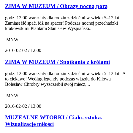
ZIMA W MUZEUM / Obrazy nocną porą
godz. 12.00 warsztaty dla rodzin z dziećmi w wieku 5–12 lat
Zamiast iść spać, idź na spacer! Podczas nocnej przechadzki
krakowskimi Plantami Stanisław Wyspiański...
MNW
2016-02-02 / 12:00
ZIMA W MUZEUM / Spotkania z królami
godz. 12.00 warsztaty dla rodzin z dziećmi w wieku 5–12 lat A
to ciekawe! Według legendy podczas wjazdu do Kijowa
Bolesław Chrobry wyszczerbił swój miecz,...
MNW
2016-02-02 / 13:00
MUZEALNE WTORKI / Ciało- sztuka.
Wizualizacje miłości