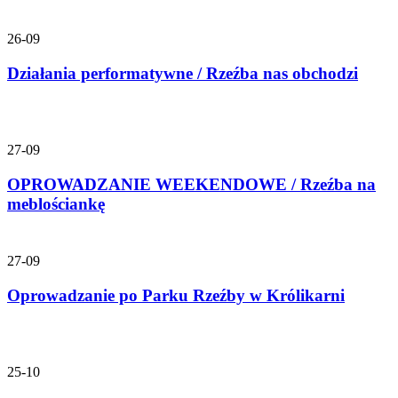
26-09
Działania performatywne / Rzeźba nas obchodzi
27-09
OPROWADZANIE WEEKENDOWE / Rzeźba na
meblościankę
27-09
Oprowadzanie po Parku Rzeźby w Królikarni
25-10