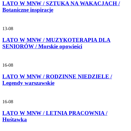
LATO W MNW / SZTUKA NA WAKACJACH /
Botaniczne inspiracje
13-08
LATO W MNW / MUZYKOTERAPIA DLA
SENIORÓW / Morskie opowieści
16-08
LATO W MNW / RODZINNE NIEDZIELE /
Legendy warszawskie
16-08
LATO W MNW / LETNIA PRACOWNIA /
Huśtawka