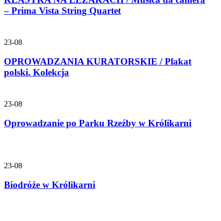
– Prima Vista String Quartet
23-08
OPROWADZANIA KURATORSKIE / Plakat
polski. Kolekcja
23-08
Oprowadzanie po Parku Rzeźby w Królikarni
23-08
Biodróże w Królikarni