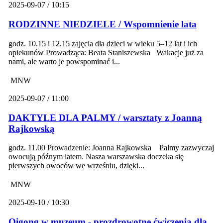
2025-09-07 / 10:15
RODZINNE NIEDZIELE / Wspomnienie lata
godz. 10.15 i 12.15 zajęcia dla dzieci w wieku 5–12 lat i ich
opiekunów Prowadząca: Beata Staniszewska Wakacje już za
nami, ale warto je powspominać i...
MNW
2025-09-07 / 11:00
DAKTYLE DLA PALMY / warsztaty z Joanną
Rajkowską
godz. 11.00 Prowadzenie: Joanna Rajkowska Palmy zazwyczaj
owocują późnym latem. Nasza warszawska doczeka się
pierwszych owoców we wrześniu, dzięki...
MNW
2025-09-10 / 10:30
Qigong w muzeum - prozdrowotne ćwiczenia dla