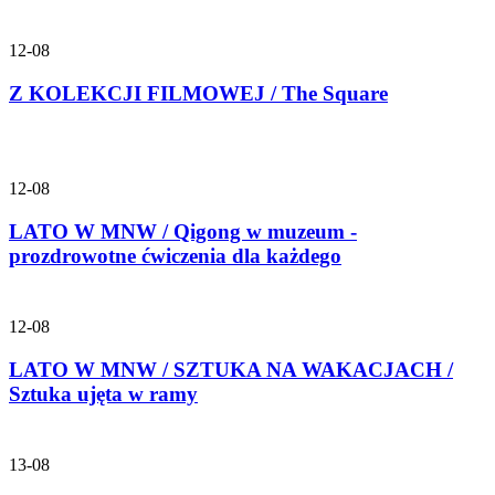
12-08
Z KOLEKCJI FILMOWEJ / The Square
12-08
LATO W MNW / Qigong w muzeum -
prozdrowotne ćwiczenia dla każdego
12-08
LATO W MNW / SZTUKA NA WAKACJACH /
Sztuka ujęta w ramy
13-08