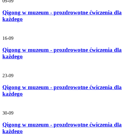
09-09
Qigong w muzeum - prozdrowotne ćwiczenia dla
każdego
16-09
Qigong w muzeum - prozdrowotne ćwiczenia dla
każdego
23-09
Qigong w muzeum - prozdrowotne ćwiczenia dla
każdego
30-09
Qigong w muzeum - prozdrowotne ćwiczenia dla
każdego