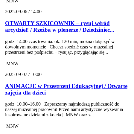
MNW
2025-09-06 / 14:00
OTWARTY SZKICOWNIK – rysuj wśród
arcydzieł! / Rzeźba w plenerze / Dziedziniec...
godz. 14:00 czas trwania: ok. 120 min, można dołączyć w
dowolnym momencie Chcesz spędzić czas w muzealnej
przestrzeni bez pośpiechu – rysując, przyglądając się...
MNW
2025-09-07 / 10:00
ANIMACJE w Przestrzeni Edukacyjnej / Otwarte
zajęcia dla dzieci
godz. 10.00–16.00 Zapraszamy najmłodszą publiczność do
naszej muzealnej pracowni! Przed nami artystyczne wyzwania
inspirowane dziełami z kolekcji MNW oraz z...
MNW