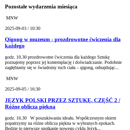
Pozostałe wydarzenia miesiąca
MNW
2025-09-03 / 10:30
Qigong w muzeum - prozdrowotne ćwiczenia dla
każdego
godz. 10.30 prozdrowotne ćwiczenia dla każdego Sztukę
poznajemy poprzez jej kontemplację i doświadczanie. Podobnie
zagłębiamy się w świadomy ruch ciała – qigong, odnajdując...
MNW
2025-09-05 / 16:30
JĘZYK POLSKI PRZEZ SZTUKĘ. CZĘŚĆ 2 /
Różne oblicza piękna
godz. 16.30 W poszukiwaniu ideału. Współczesnym okiem
popatrzymy na różne oblicza piękna w wybranych epokach.
Będzie to pierwsze spotkanie nowego cyklu Język...