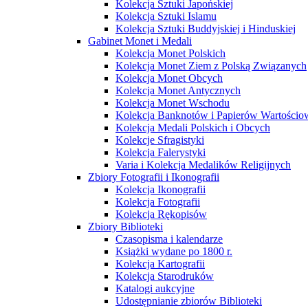
Kolekcja Sztuki Japońskiej
Kolekcja Sztuki Islamu
Kolekcja Sztuki Buddyjskiej i Hinduskiej
Gabinet Monet i Medali
Kolekcja Monet Polskich
Kolekcja Monet Ziem z Polską Związanych
Kolekcja Monet Obcych
Kolekcja Monet Antycznych
Kolekcja Monet Wschodu
Kolekcja Banknotów i Papierów Wartości
Kolekcja Medali Polskich i Obcych
Kolekcje Sfragistyki
Kolekcja Falerystyki
Varia i Kolekcja Medalików Religijnych
Zbiory Fotografii i Ikonografii
Kolekcja Ikonografii
Kolekcja Fotografii
Kolekcja Rękopisów
Zbiory Biblioteki
Czasopisma i kalendarze
Książki wydane po 1800 r.
Kolekcja Kartografii
Kolekcja Starodruków
Katalogi aukcyjne
Udostępnianie zbiorów Biblioteki