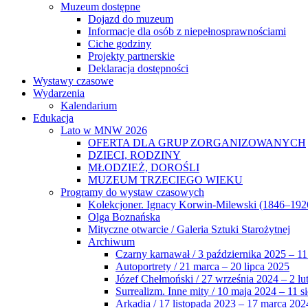
Muzeum dostępne
Dojazd do muzeum
Informacje dla osób z niepełnosprawnościami
Ciche godziny
Projekty partnerskie
Deklaracja dostępności
Wystawy czasowe
Wydarzenia
Kalendarium
Edukacja
Lato w MNW 2026
OFERTA DLA GRUP ZORGANIZOWANYCH
DZIECI, RODZINY
MŁODZIEŻ, DOROŚLI
MUZEUM TRZECIEGO WIEKU
Programy do wystaw czasowych
Kolekcjoner. Ignacy Korwin-Milewski (1846–192
Olga Boznańska
Mityczne otwarcie / Galeria Sztuki Starożytnej
Archiwum
Czarny karnawał / 3 października 2025 – 11
Autoportrety / 21 marca – 20 lipca 2025
Józef Chełmoński / 27 września 2024 – 2 lu
Surrealizm. Inne mity / 10 maja 2024 – 11 s
Arkadia / 17 listopada 2023 – 17 marca 202