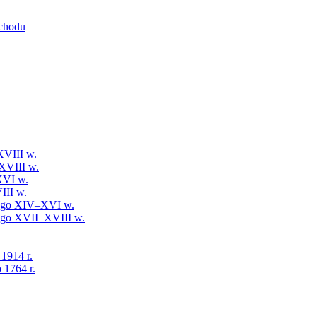
schodu
XVIII w.
XVIII w.
XVI w.
III w.
iego XIV–XVI w.
iego XVII–XVIII w.
 1914 r.
 1764 r.