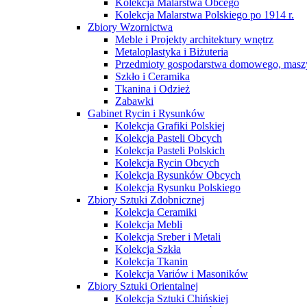
Kolekcja Malarstwa Obcego
Kolekcja Malarstwa Polskiego po 1914 r.
Zbiory Wzornictwa
Meble i Projekty architektury wnętrz
Metaloplastyka i Biżuteria
Przedmioty gospodarstwa domowego, maszy
Szkło i Ceramika
Tkanina i Odzież
Zabawki
Gabinet Rycin i Rysunków
Kolekcja Grafiki Polskiej
Kolekcja Pasteli Obcych
Kolekcja Pasteli Polskich
Kolekcja Rycin Obcych
Kolekcja Rysunków Obcych
Kolekcja Rysunku Polskiego
Zbiory Sztuki Zdobnicznej
Kolekcja Ceramiki
Kolekcja Mebli
Kolekcja Sreber i Metali
Kolekcja Szkła
Kolekcja Tkanin
Kolekcja Variów i Masoników
Zbiory Sztuki Orientalnej
Kolekcja Sztuki Chińskiej