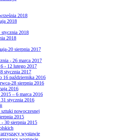
września 2018
maja 2018
1 stycznia 2018
nia 2018
maja-20 sierpnia 2017
cznia - 26 marca 2017
6 - 12 lutego 2017
 8 stycznia 2017
 16 października 2016
erwca-28 sierpnia 2016
maja 2016
da 2015 – 6 marca 2016
 31 stycznia 2016
ji
 sztuki nowoczesnej
ierpnia 2015
 - 30 sierpnia 2015
olskich
warzyszący wystawie
arzyszący wystawie