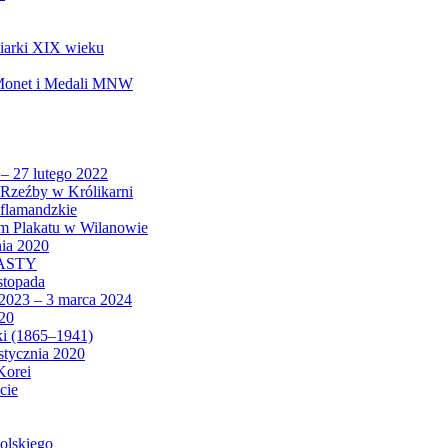
biarki XIX wieku
 Monet i Medali MNW
 – 27 lutego 2022
Rzeźby w Królikarni
 flamandzkie
um Plakatu w Wilanowie
nia 2020
CASTY
istopada
 2023 – 3 marca 2024
020
ki (1865–1941)
 stycznia 2020
Korei
cie
olskiego