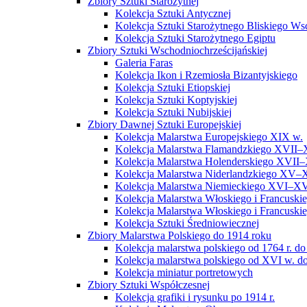
Zbiory Sztuki Starożytnej
Kolekcja Sztuki Antycznej
Kolekcja Sztuki Starożytnego Bliskiego W
Kolekcja Sztuki Starożytnego Egiptu
Zbiory Sztuki Wschodniochrześcijańskiej
Galeria Faras
Kolekcja Ikon i Rzemiosła Bizantyjskiego
Kolekcja Sztuki Etiopskiej
Kolekcja Sztuki Koptyjskiej
Kolekcja Sztuki Nubijskiej
Zbiory Dawnej Sztuki Europejskiej
Kolekcja Malarstwa Europejskiego XIX w.
Kolekcja Malarstwa Flamandzkiego XVII–
Kolekcja Malarstwa Holenderskiego XVII–
Kolekcja Malarstwa Niderlandzkiego XV–
Kolekcja Malarstwa Niemieckiego XVI–XV
Kolekcja Malarstwa Włoskiego i Francusk
Kolekcja Malarstwa Włoskiego i Francusk
Kolekcja Sztuki Średniowiecznej
Zbiory Malarstwa Polskiego do 1914 roku
Kolekcja malarstwa polskiego od 1764 r. do
Kolekcja malarstwa polskiego od XVI w. do
Kolekcja miniatur portretowych
Zbiory Sztuki Współczesnej
Kolekcja grafiki i rysunku po 1914 r.