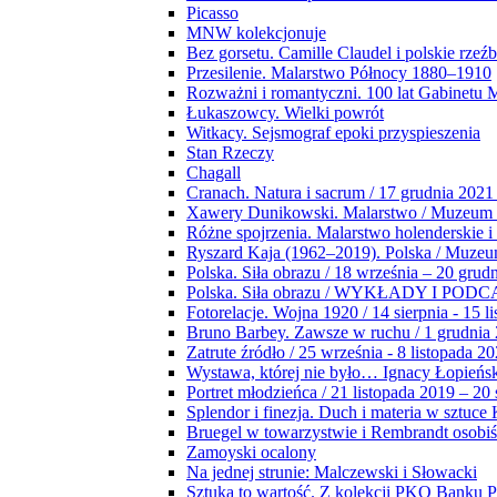
Picasso
MNW kolekcjonuje
Bez gorsetu. Camille Claudel i polskie rzeź
Przesilenie. Malarstwo Północy 1880–1910
Rozważni i romantyczni. 100 lat Gabinetu
Łukaszowcy. Wielki powrót
Witkacy. Sejsmograf epoki przyspieszenia
Stan Rzeczy
Chagall
Cranach. Natura i sacrum / 17 grudnia 2021
Xawery Dunikowski. Malarstwo / Muzeum 
Różne spojrzenia. Malarstwo holenderskie i
Ryszard Kaja (1962–2019). Polska / Muze
Polska. Siła obrazu / 18 września – 20 grud
Polska. Siła obrazu / WYKŁADY I POD
Fotorelacje. Wojna 1920 / 14 sierpnia - 15 l
Bruno Barbey. Zawsze w ruchu / 1 grudnia
Zatrute źródło / 25 września - 8 listopada 2
Wystawa, której nie było… Ignacy Łopieńs
Portret młodzieńca / 21 listopada 2019 – 20
Splendor i finezja. Duch i materia w sztuce 
Bruegel w towarzystwie i Rembrandt osobiś
Zamoyski ocalony
Na jednej strunie: Malczewski i Słowacki
Sztuka to wartość. Z kolekcji PKO Banku P