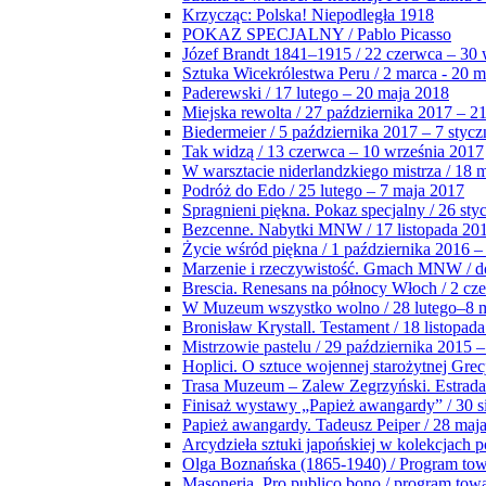
Krzycząc: Polska! Niepodległa 1918
POKAZ SPECJALNY / Pablo Picasso
Józef Brandt 1841–1915 / 22 czerwca – 30 
Sztuka Wicekrólestwa Peru / 2 marca - 20 
Paderewski / 17 lutego – 20 maja 2018
Miejska rewolta / 27 października 2017 – 2
Biedermeier / 5 października 2017 – 7 stycz
Tak widzą / 13 czerwca – 10 września 2017
W warsztacie niderlandzkiego mistrza / 18 
Podróż do Edo / 25 lutego – 7 maja 2017
Spragnieni piękna. Pokaz specjalny / 26 sty
Bezcenne. Nabytki MNW / 17 listopada 201
Życie wśród piękna / 1 października 2016 –
Marzenie i rzeczywistość. Gmach MNW / do
Brescia. Renesans na północy Włoch / 2 cz
W Muzeum wszystko wolno / 28 lutego–8 
Bronisław Krystall. Testament / 18 listopa
Mistrzowie pastelu / 29 października 2015 –
Hoplici. O sztuce wojennej starożytnej Grec
Trasa Muzeum – Zalew Zegrzyński. Estrada
Finisaż wystawy „Papież awangardy” / 30 s
Papież awangardy. Tadeusz Peiper / 28 maja
Arcydzieła sztuki japońskiej w kolekcjach p
Olga Boznańska (1865-1940) / Program to
Masoneria. Pro publico bono / program tow