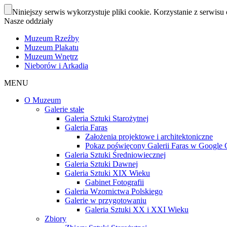
Niniejszy serwis wykorzystuje pliki cookie. Korzystanie z serwisu 
Nasze oddziały
Muzeum Rzeźby
Muzeum Plakatu
Muzeum Wnętrz
Nieborów i Arkadia
MENU
O Muzeum
Galerie stałe
Galeria Sztuki Starożytnej
Galeria Faras
Założenia projektowe i architektoniczne
Pokaz poświęcony Galerii Faras w Google Cu
Galeria Sztuki Średniowiecznej
Galeria Sztuki Dawnej
Galeria Sztuki XIX Wieku
Gabinet Fotografii
Galeria Wzornictwa Polskiego
Galerie w przygotowaniu
Galeria Sztuki XX i XXI Wieku
Zbiory