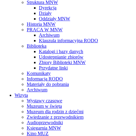
Struktura MNW
Dyrekcja
Działy
Oddziały MNW
Historia MNW
PRACA W MNW
Archiwum
Klauzula informacyjna RODO
Biblioteka
Katalogi i bazy danych
Udostępnianie zbiorów
Zbiory Biblioteki MNW
Przydatne linki
Komunikaty
Informacja RODO
Materiały do pobrania
Archiwum
Wizyta
Wystawy czasowe
Muzeum w święta
Muzeum dla rodzin z dziećmi
Zwiedzanie z przewodnikiem
Audioprzewodniki
Księgarnia MNW
Kino MUZ