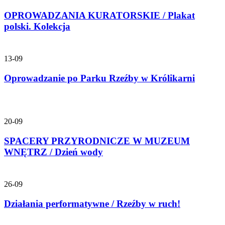
OPROWADZANIA KURATORSKIE / Plakat
polski. Kolekcja
13-09
Oprowadzanie po Parku Rzeźby w Królikarni
20-09
SPACERY PRZYRODNICZE W MUZEUM
WNĘTRZ / Dzień wody
26-09
Działania performatywne / Rzeźby w ruch!