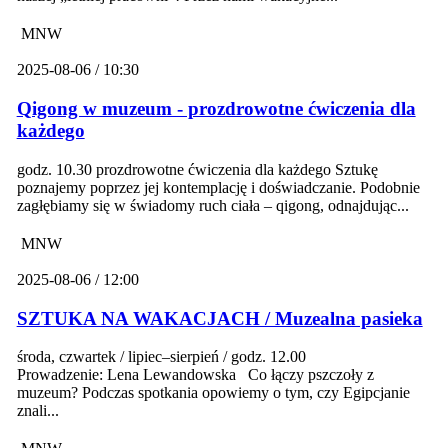
MNW
2025-08-06 / 10:30
Qigong w muzeum - prozdrowotne ćwiczenia dla
każdego
godz. 10.30 prozdrowotne ćwiczenia dla każdego Sztukę
poznajemy poprzez jej kontemplację i doświadczanie. Podobnie
zagłębiamy się w świadomy ruch ciała – qigong, odnajdując...
MNW
2025-08-06 / 12:00
SZTUKA NA WAKACJACH / Muzealna pasieka
środa, czwartek / lipiec–sierpień / godz. 12.00
Prowadzenie: Lena Lewandowska Co łączy pszczoły z
muzeum? Podczas spotkania opowiemy o tym, czy Egipcjanie
znali...