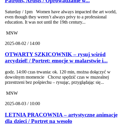
Patrons, Artists / Oprowadzanie w...
Saturday / 1pm Women have always impacted the art world,
even though they weren’t always privy to a professional
education. It was not until the 19th century...
MNW
2025-08-02 / 14:00
OTWARTY SZKICOWNIK – rysuj wśród
arcydzieł! / Portret: emocje w malarstwie i...
godz. 14:00 czas trwania: ok. 120 min, można dołączyć w
dowolnym momencie Chcesz spędzić czas w muzealnej
przestrzeni bez pośpiechu – rysując, przyglądając się...
MNW
2025-08-03 / 10:00
LETNIA PRACOWNIA – artystyczne animacje
dla dzieci / Portret na wesoło