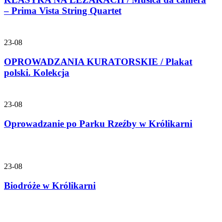
– Prima Vista String Quartet
23-08
OPROWADZANIA KURATORSKIE / Plakat
polski. Kolekcja
23-08
Oprowadzanie po Parku Rzeźby w Królikarni
23-08
Biodróże w Królikarni