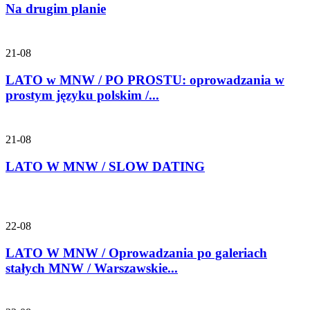
Na drugim planie
21-08
LATO w MNW / PO PROSTU: oprowadzania w
prostym języku polskim /...
21-08
LATO W MNW / SLOW DATING
22-08
LATO W MNW / Oprowadzania po galeriach
stałych MNW / Warszawskie...