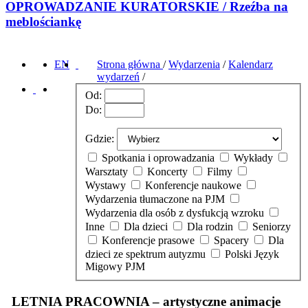
OPROWADZANIE KURATORSKIE / Rzeźba na
meblościankę
EN
Strona główna
/
Wydarzenia
/
Kalendarz
wydarzeń
/
Od:
Do:
Gdzie:
Spotkania i oprowadzania
Wykłady
Warsztaty
Koncerty
Filmy
Wystawy
Konferencje naukowe
Wydarzenia tłumaczone na PJM
Wydarzenia dla osób z dysfukcją wzroku
Inne
Dla dzieci
Dla rodzin
Seniorzy
Konferencje prasowe
Spacery
Dla
dzieci ze spektrum autyzmu
Polski Język
Migowy PJM
LETNIA PRACOWNIA – artystyczne animacje