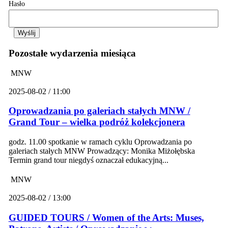
Hasło
Pozostałe wydarzenia miesiąca
MNW
2025-08-02 / 11:00
Oprowadzania po galeriach stałych MNW /
Grand Tour – wielka podróż kolekcjonera
godz. 11.00 spotkanie w ramach cyklu Oprowadzania po
galeriach stałych MNW Prowadzący: Monika Miżołębska
Termin grand tour niegdyś oznaczał edukacyjną...
MNW
2025-08-02 / 13:00
GUIDED TOURS / Women of the Arts: Muses,