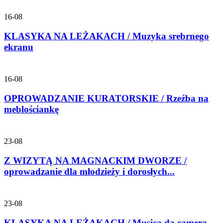
16-08
KLASYKA NA LEŻAKACH / Muzyka srebrnego
ekranu
16-08
OPROWADZANIE KURATORSKIE / Rzeźba na
meblościankę
23-08
Z WIZYTĄ NA MAGNACKIM DWORZE /
oprowadzanie dla młodzieży i dorosłych...
23-08
KLASYKA NA LEŻAKACH / Musica da camera