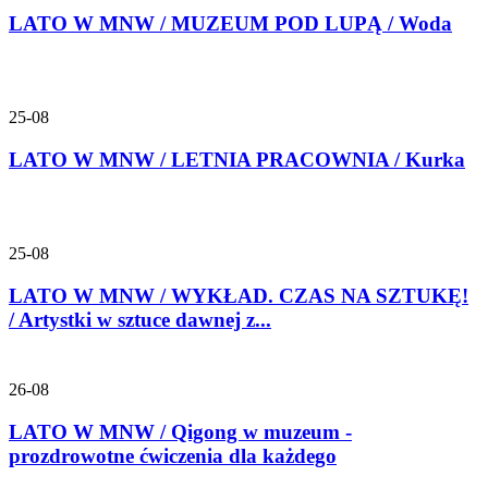
LATO W MNW / MUZEUM POD LUPĄ / Woda
25-08
LATO W MNW / LETNIA PRACOWNIA / Kurka
25-08
LATO W MNW / WYKŁAD. CZAS NA SZTUKĘ!
/ Artystki w sztuce dawnej z...
26-08
LATO W MNW / Qigong w muzeum -
prozdrowotne ćwiczenia dla każdego