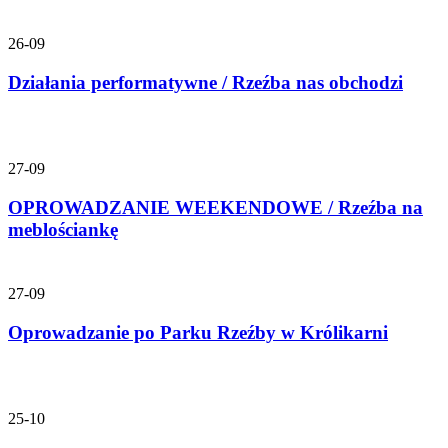
26-09
Działania performatywne / Rzeźba nas obchodzi
27-09
OPROWADZANIE WEEKENDOWE / Rzeźba na
meblościankę
27-09
Oprowadzanie po Parku Rzeźby w Królikarni
25-10