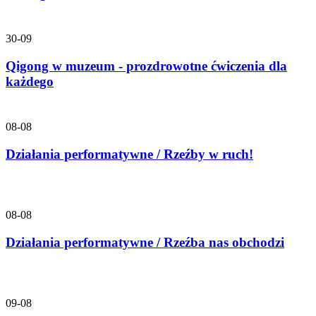
30-09
Qigong w muzeum - prozdrowotne ćwiczenia dla
każdego
08-08
Działania performatywne / Rzeźby w ruch!
08-08
Działania performatywne / Rzeźba nas obchodzi
09-08