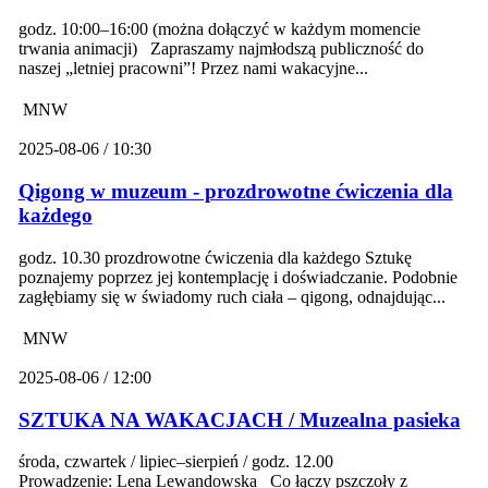
godz. 10:00–16:00 (można dołączyć w każdym momencie
trwania animacji) Zapraszamy najmłodszą publiczność do
naszej „letniej pracowni”! Przez nami wakacyjne...
MNW
2025-08-06 / 10:30
Qigong w muzeum - prozdrowotne ćwiczenia dla
każdego
godz. 10.30 prozdrowotne ćwiczenia dla każdego Sztukę
poznajemy poprzez jej kontemplację i doświadczanie. Podobnie
zagłębiamy się w świadomy ruch ciała – qigong, odnajdując...
MNW
2025-08-06 / 12:00
SZTUKA NA WAKACJACH / Muzealna pasieka
środa, czwartek / lipiec–sierpień / godz. 12.00
Prowadzenie: Lena Lewandowska Co łączy pszczoły z