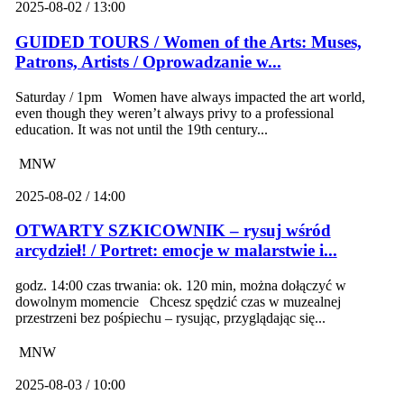
2025-08-02 / 13:00
GUIDED TOURS / Women of the Arts: Muses,
Patrons, Artists / Oprowadzanie w...
Saturday / 1pm Women have always impacted the art world,
even though they weren’t always privy to a professional
education. It was not until the 19th century...
MNW
2025-08-02 / 14:00
OTWARTY SZKICOWNIK – rysuj wśród
arcydzieł! / Portret: emocje w malarstwie i...
godz. 14:00 czas trwania: ok. 120 min, można dołączyć w
dowolnym momencie Chcesz spędzić czas w muzealnej
przestrzeni bez pośpiechu – rysując, przyglądając się...
MNW
2025-08-03 / 10:00