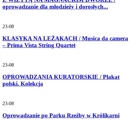
oprowadzanie dla młodzieży i dorosłych...
23-08
KLASYKA NA LEŻAKACH / Musica da camera
– Prima Vista String Quartet
23-08
OPROWADZANIA KURATORSKIE / Plakat
polski. Kolekcja
23-08
Oprowadzanie po Parku Rzeźby w Królikarni