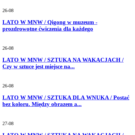
26-08
LATO W MNW / Qigong w muzeum -
prozdrowotne ćwiczenia dla każdego
26-08
LATO W MNW / SZTUKA NA WAKACJACH /
Czy w sztuce jest miejsce na...
26-08
LATO W MNW / SZTUKA DLA WNUKA / Postać
bez koloru. Między obrazem a...
27-08