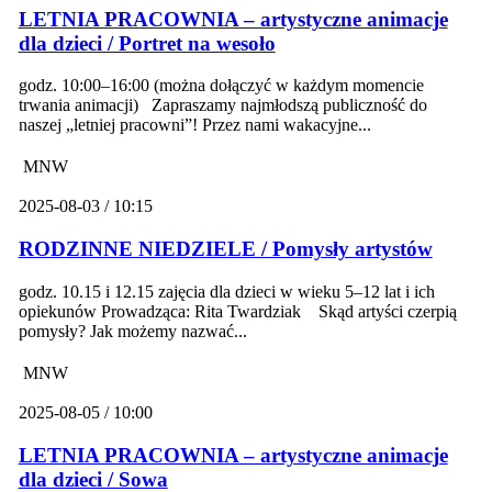
LETNIA PRACOWNIA – artystyczne animacje
dla dzieci / Portret na wesoło
godz. 10:00–16:00 (można dołączyć w każdym momencie
trwania animacji) Zapraszamy najmłodszą publiczność do
naszej „letniej pracowni”! Przez nami wakacyjne...
MNW
2025-08-03 / 10:15
RODZINNE NIEDZIELE / Pomysły artystów
godz. 10.15 i 12.15 zajęcia dla dzieci w wieku 5–12 lat i ich
opiekunów Prowadząca: Rita Twardziak Skąd artyści czerpią
pomysły? Jak możemy nazwać...
MNW
2025-08-05 / 10:00
LETNIA PRACOWNIA – artystyczne animacje
dla dzieci / Sowa