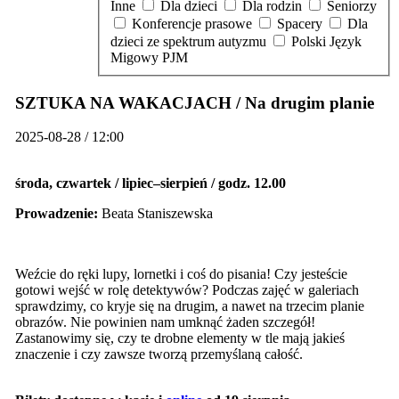
Inne
Dla dzieci
Dla rodzin
Seniorzy
Konferencje prasowe
Spacery
Dla
dzieci ze spektrum autyzmu
Polski Język
Migowy PJM
SZTUKA NA WAKACJACH / Na drugim planie
2025-08-28 / 12:00
środa, czwartek / lipiec–sierpień / godz. 12.00
Prowadzenie:
Beata Staniszewska
Weźcie do ręki lupy, lornetki i coś do pisania! Czy jesteście
gotowi wejść w rolę detektywów? Podczas zajęć w galeriach
sprawdzimy, co kryje się na drugim, a nawet na trzecim planie
obrazów. Nie powinien nam umknąć żaden szczegół!
Zastanowimy się, czy te drobne elementy w tle mają jakieś
znaczenie i czy zawsze tworzą przemyślaną całość.