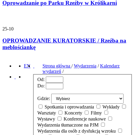
Oprowadzanie po Parku Rzeźby w Królikarni
25-10
OPROWADZANIE KURATORSKIE / Rzeźba na
meblościankę
EN
Strona główna
/
Wydarzenia
/
Kalendarz
wydarzeń
/
Od:
Do:
Gdzie:
Spotkania i oprowadzania
Wykłady
Warsztaty
Koncerty
Filmy
Wystawy
Konferencje naukowe
Wydarzenia tłumaczone na PJM
Wydarzenia dla osób z dysfukcją wzroku