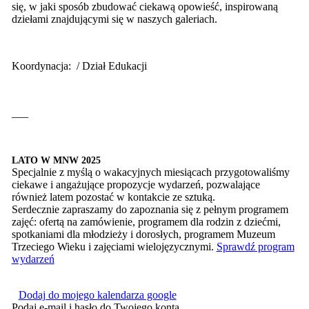
się, w jaki sposób zbudować ciekawą opowieść, inspirowaną
dziełami znajdującymi się w naszych galeriach.
Koordynacja:
/ Dział Edukacji
___
LATO W MNW 2025
Specjalnie z myślą o wakacyjnych miesiącach przygotowaliśmy
ciekawe i angażujące propozycje wydarzeń, pozwalające
również latem pozostać w kontakcie ze sztuką.
Serdecznie zapraszamy do zapoznania się z pełnym programem
zajęć: ofertą na zamówienie, programem dla rodzin z dziećmi,
spotkaniami dla młodzieży i dorosłych, programem Muzeum
Trzeciego Wieku i zajęciami wielojęzycznymi.
Sprawdź program
wydarzeń
Dodaj do mojego kalendarza google
Podaj e-mail i hasło do Twojego konta