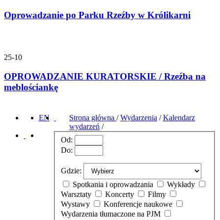
Oprowadzanie po Parku Rzeźby w Królikarni
25-10
OPROWADZANIE KURATORSKIE / Rzeźba na
meblościankę
EN
Strona główna
/
Wydarzenia
/
Kalendarz
wydarzeń
/
Od:
Do:
Gdzie:
Spotkania i oprowadzania
Wykłady
Warsztaty
Koncerty
Filmy
Wystawy
Konferencje naukowe
Wydarzenia tłumaczone na PJM