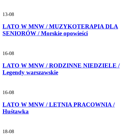
13-08
LATO W MNW / MUZYKOTERAPIA DLA
SENIORÓW / Morskie opowieści
16-08
LATO W MNW / RODZINNE NIEDZIELE /
Legendy warszawskie
16-08
LATO W MNW / LETNIA PRACOWNIA /
Huśtawka
18-08