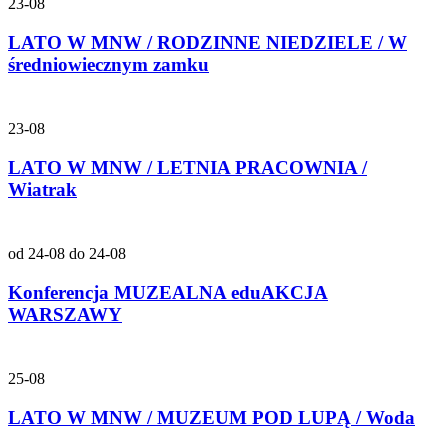
23-08
LATO W MNW / RODZINNE NIEDZIELE / W
średniowiecznym zamku
23-08
LATO W MNW / LETNIA PRACOWNIA /
Wiatrak
od 24-08 do 24-08
Konferencja MUZEALNA eduAKCJA
WARSZAWY
25-08
LATO W MNW / MUZEUM POD LUPĄ / Woda