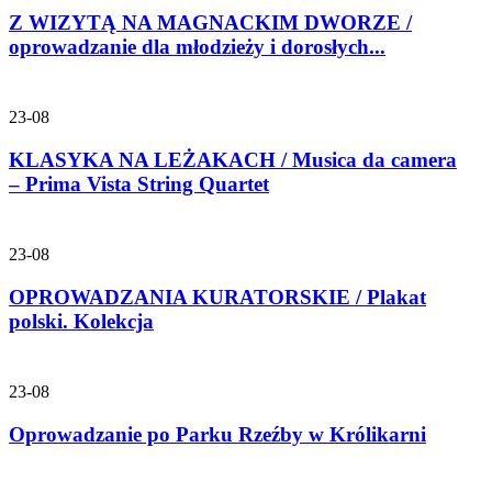
Z WIZYTĄ NA MAGNACKIM DWORZE /
oprowadzanie dla młodzieży i dorosłych...
23-08
KLASYKA NA LEŻAKACH / Musica da camera
– Prima Vista String Quartet
23-08
OPROWADZANIA KURATORSKIE / Plakat
polski. Kolekcja
23-08
Oprowadzanie po Parku Rzeźby w Królikarni