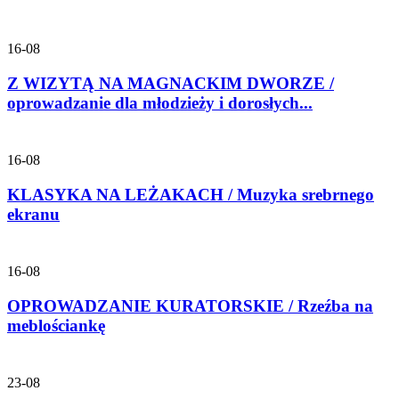
16-08
Z WIZYTĄ NA MAGNACKIM DWORZE /
oprowadzanie dla młodzieży i dorosłych...
16-08
KLASYKA NA LEŻAKACH / Muzyka srebrnego
ekranu
16-08
OPROWADZANIE KURATORSKIE / Rzeźba na
meblościankę
23-08