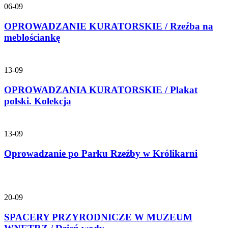
06-09
OPROWADZANIE KURATORSKIE / Rzeźba na
meblościankę
13-09
OPROWADZANIA KURATORSKIE / Plakat
polski. Kolekcja
13-09
Oprowadzanie po Parku Rzeźby w Królikarni
20-09
SPACERY PRZYRODNICZE W MUZEUM