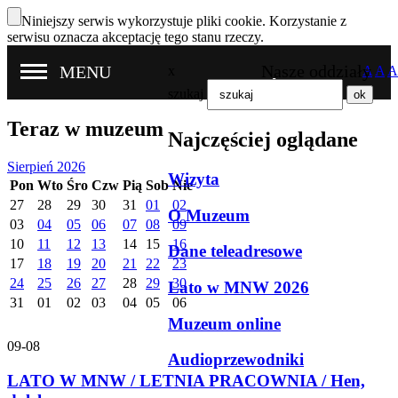
Niniejszy serwis wykorzystuje pliki cookie. Korzystanie z
serwisu oznacza akceptację tego stanu rzeczy.
Nasze oddziały
MENU
x
A
A
A
szukaj
Teraz w muzeum
Najczęściej oglądane
Sierpień 2026
Wizyta
Pon
Wto
Śro
Czw
Pią
Sob
Nie
27
28
29
30
31
01
02
O Muzeum
03
04
05
06
07
08
09
10
11
12
13
14
15
16
Dane teleadresowe
17
18
19
20
21
22
23
24
25
26
27
28
29
30
Lato w MNW 2026
31
01
02
03
04
05
06
Muzeum online
09-08
Audioprzewodniki
LATO W MNW / LETNIA PRACOWNIA / Hen,