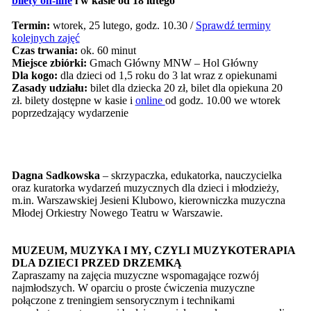
bilety on-line
i w kasie od 18 lutego
Termin:
wtorek, 25 lutego, godz. 10.30 /
Sprawdź terminy
kolejnych zajęć
Czas trwania:
ok. 60 minut
Miejsce zbiórki:
Gmach Główny MNW – Hol Główny
Dla kogo:
dla dzieci od 1,5 roku do 3 lat wraz z opiekunami
Zasady udziału:
bilet dla dziecka 20 zł, bilet dla opiekuna 20
zł. bilety dostępne w kasie i
online
od godz. 10.00 we wtorek
poprzedzający wydarzenie
Dagna Sadkowska
– skrzypaczka, edukatorka, nauczycielka
oraz kuratorka wydarzeń muzycznych dla dzieci i młodzieży,
m.in. Warszawskiej Jesieni Klubowo, kierowniczka muzyczna
Młodej Orkiestry Nowego Teatru w Warszawie.
MUZEUM, MUZYKA I MY, CZYLI MUZYKOTERAPIA
DLA DZIECI PRZED DRZEMKĄ
Zapraszamy na zajęcia muzyczne wspomagające rozwój
najmłodszych. W oparciu o proste ćwiczenia muzyczne
połączone z treningiem sensorycznym i technikami