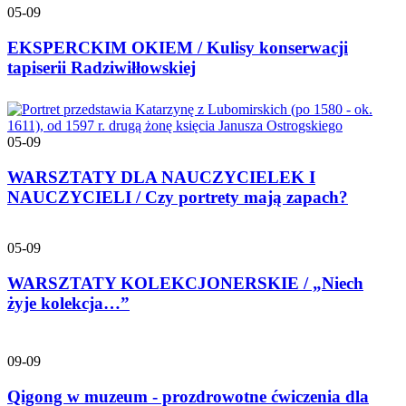
05-09
EKSPERCKIM OKIEM / Kulisy konserwacji
tapiserii Radziwiłłowskiej
05-09
WARSZTATY DLA NAUCZYCIELEK I
NAUCZYCIELI / Czy portrety mają zapach?
05-09
WARSZTATY KOLEKCJONERSKIE / „Niech
żyje kolekcja…”
09-09
Qigong w muzeum - prozdrowotne ćwiczenia dla