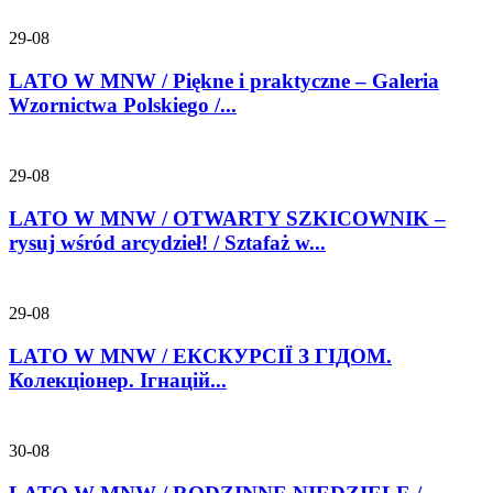
29-08
LATO W MNW / Piękne i praktyczne – Galeria
Wzornictwa Polskiego /...
29-08
LATO W MNW / OTWARTY SZKICOWNIK –
rysuj wśród arcydzieł! / Sztafaż w...
29-08
LATO W MNW / ЕКСКУРСІЇ З ГІДОМ.
Колекціонер. Ігнацій...
30-08