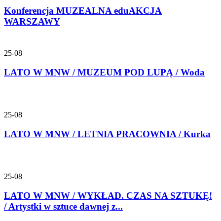
Konferencja MUZEALNA eduAKCJA
WARSZAWY
25-08
LATO W MNW / MUZEUM POD LUPĄ / Woda
25-08
LATO W MNW / LETNIA PRACOWNIA / Kurka
25-08
LATO W MNW / WYKŁAD. CZAS NA SZTUKĘ!
/ Artystki w sztuce dawnej z...