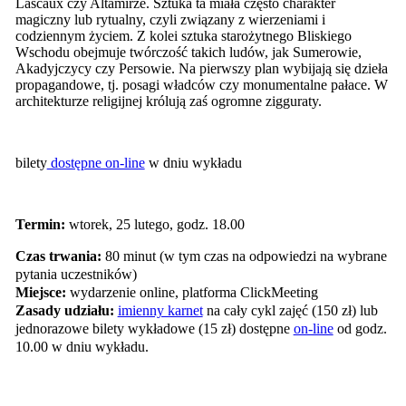
Lascaux czy Altamirze. Sztuka ta miała często charakter
magiczny lub rytualny, czyli związany z wierzeniami i
codziennym życiem. Z kolei sztuka starożytnego Bliskiego
Wschodu obejmuje twórczość takich ludów, jak Sumerowie,
Akadyjczycy czy Persowie. Na pierwszy plan wybijają się dzieła
propagandowe, tj. posagi władców czy monumentalne pałace. W
architekturze religijnej królują zaś ogromne zigguraty.
bilety
dostępne on-line
w dniu wykładu
Termin:
wtorek, 25 lutego, godz. 18.00
Czas trwania:
80 minut (w tym czas na odpowiedzi na wybrane
pytania uczestników)
Miejsce:
wydarzenie online, platforma ClickMeeting
Zasady udziału:
imienny karnet
na cały cykl zajęć (150 zł) lub
jednorazowe bilety wykładowe (15 zł) dostępne
on-line
od godz.
10.00 w dniu wykładu.