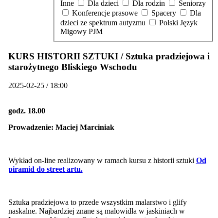
Inne
Dla dzieci
Dla rodzin
Seniorzy
Konferencje prasowe
Spacery
Dla
dzieci ze spektrum autyzmu
Polski Język
Migowy PJM
KURS HISTORII SZTUKI / Sztuka pradziejowa i
starożytnego Bliskiego Wschodu
2025-02-25 / 18:00
godz. 18.00
Prowadzenie:
Maciej Marciniak
Wykład on-line realizowany w ramach kursu z historii sztuki
Od
piramid do street artu.
Sztuka pradziejowa to przede wszystkim malarstwo i glify
naskalne. Najbardziej znane są malowidła w jaskiniach w