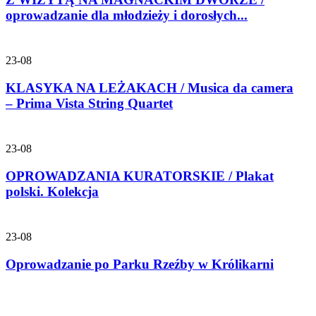
oprowadzanie dla młodzieży i dorosłych...
23-08
KLASYKA NA LEŻAKACH / Musica da camera
– Prima Vista String Quartet
23-08
OPROWADZANIA KURATORSKIE / Plakat
polski. Kolekcja
23-08
Oprowadzanie po Parku Rzeźby w Królikarni