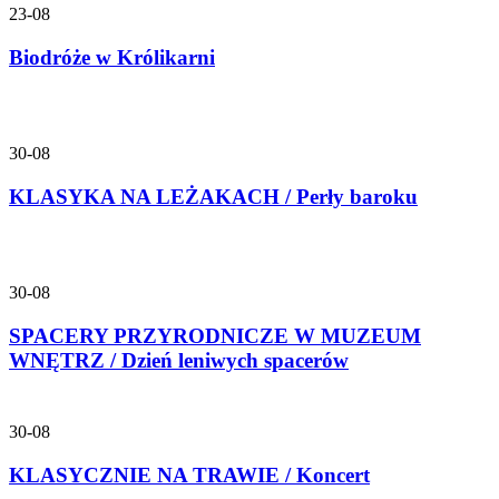
23-08
Biodróże w Królikarni
30-08
KLASYKA NA LEŻAKACH / Perły baroku
30-08
SPACERY PRZYRODNICZE W MUZEUM
WNĘTRZ / Dzień leniwych spacerów
30-08
KLASYCZNIE NA TRAWIE / Koncert