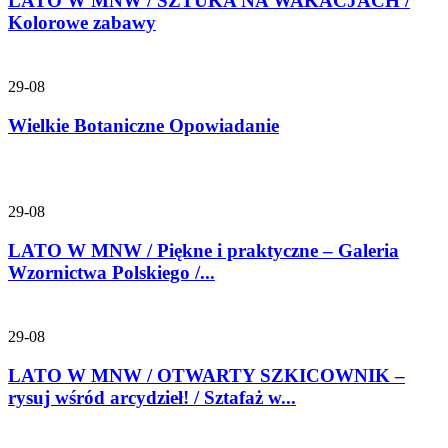
LATO W MNW / SZTUKA NA WAKACJACH /
Kolorowe zabawy
29-08
Wielkie Botaniczne Opowiadanie
29-08
LATO W MNW / Piękne i praktyczne – Galeria
Wzornictwa Polskiego /...
29-08
LATO W MNW / OTWARTY SZKICOWNIK –
rysuj wśród arcydzieł! / Sztafaż w...