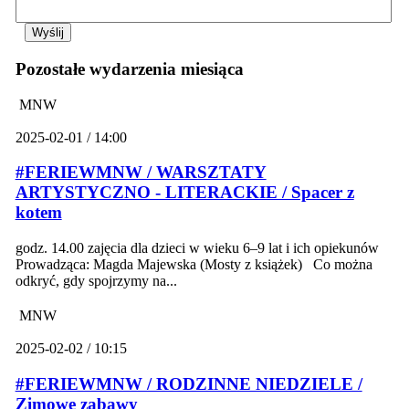
Pozostałe wydarzenia miesiąca
MNW
2025-02-01 / 14:00
#FERIEWMNW / WARSZTATY
ARTYSTYCZNO - LITERACKIE / Spacer z
kotem
godz. 14.00 zajęcia dla dzieci w wieku 6–9 lat i ich opiekunów
Prowadząca: Magda Majewska (Mosty z książek) Co można
odkryć, gdy spojrzymy na...
MNW
2025-02-02 / 10:15
#FERIEWMNW / RODZINNE NIEDZIELE /
Zimowe zabawy