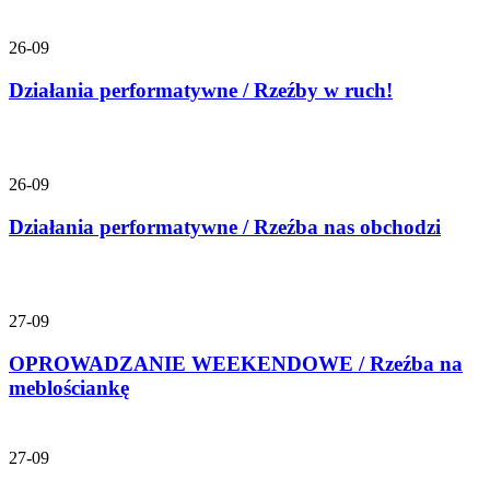
26-09
Działania performatywne / Rzeźby w ruch!
26-09
Działania performatywne / Rzeźba nas obchodzi
27-09
OPROWADZANIE WEEKENDOWE / Rzeźba na
meblościankę
27-09