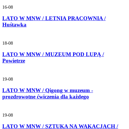
16-08
LATO W MNW / LETNIA PRACOWNIA /
Huśtawka
18-08
LATO W MNW / MUZEUM POD LUPĄ /
Powietrze
19-08
LATO W MNW / Qigong w muzeum -
prozdrowotne ćwiczenia dla każdego
19-08
LATO W MNW / SZTUKA NA WAKACJACH /