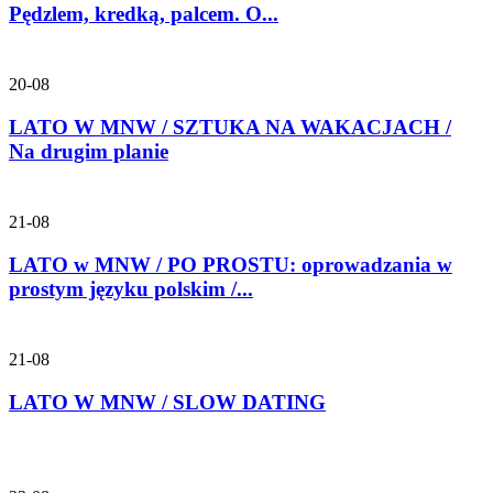
Pędzlem, kredką, palcem. O...
20-08
LATO W MNW / SZTUKA NA WAKACJACH /
Na drugim planie
21-08
LATO w MNW / PO PROSTU: oprowadzania w
prostym języku polskim /...
21-08
LATO W MNW / SLOW DATING