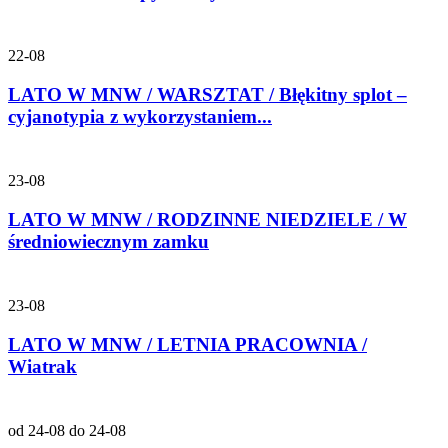
22-08
LATO W MNW / WARSZTAT / Błękitny splot –
cyjanotypia z wykorzystaniem...
23-08
LATO W MNW / RODZINNE NIEDZIELE / W
średniowiecznym zamku
23-08
LATO W MNW / LETNIA PRACOWNIA /
Wiatrak
od 24-08 do 24-08