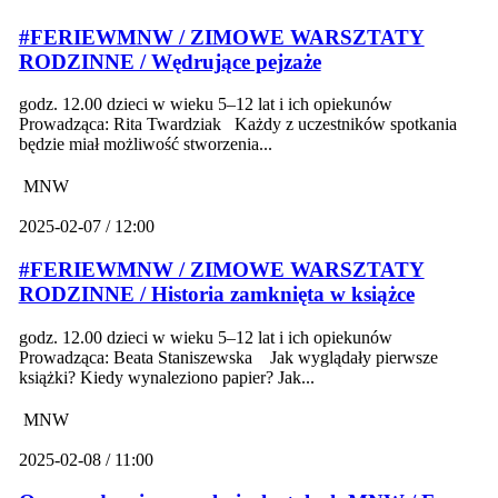
#FERIEWMNW / ZIMOWE WARSZTATY
RODZINNE / Wędrujące pejzaże
godz. 12.00 dzieci w wieku 5–12 lat i ich opiekunów
Prowadząca: Rita Twardziak Każdy z uczestników spotkania
będzie miał możliwość stworzenia...
MNW
2025-02-07 / 12:00
#FERIEWMNW / ZIMOWE WARSZTATY
RODZINNE / Historia zamknięta w książce
godz. 12.00 dzieci w wieku 5–12 lat i ich opiekunów
Prowadząca: Beata Staniszewska Jak wyglądały pierwsze
książki? Kiedy wynaleziono papier? Jak...
MNW
2025-02-08 / 11:00