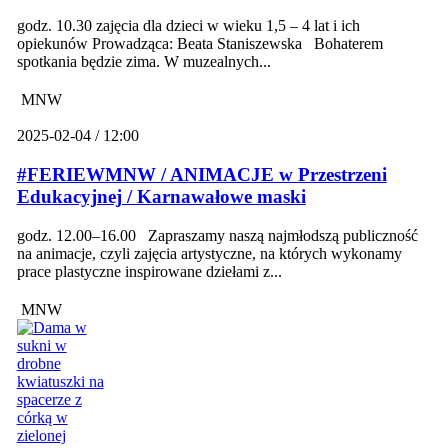
godz. 10.30 zajęcia dla dzieci w wieku 1,5 – 4 lat i ich
opiekunów Prowadząca: Beata Staniszewska Bohaterem
spotkania będzie zima. W muzealnych...
MNW
2025-02-04 / 12:00
#FERIEWMNW / ANIMACJE w Przestrzeni
Edukacyjnej / Karnawałowe maski
godz. 12.00–16.00 Zapraszamy naszą najmłodszą publiczność
na animacje, czyli zajęcia artystyczne, na których wykonamy
prace plastyczne inspirowane dziełami z...
MNW