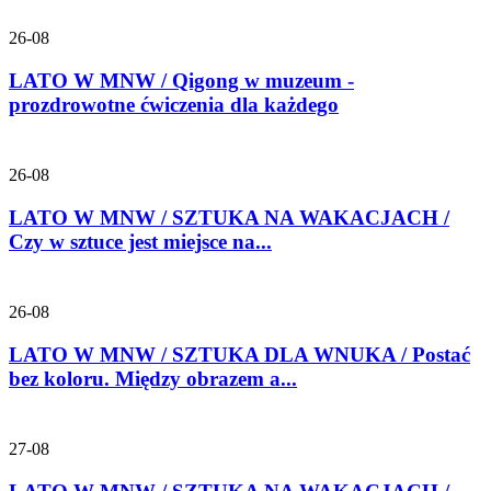
26-08
LATO W MNW / Qigong w muzeum -
prozdrowotne ćwiczenia dla każdego
26-08
LATO W MNW / SZTUKA NA WAKACJACH /
Czy w sztuce jest miejsce na...
26-08
LATO W MNW / SZTUKA DLA WNUKA / Postać
bez koloru. Między obrazem a...
27-08