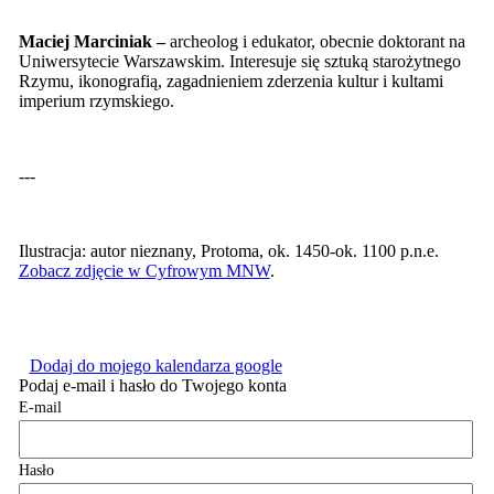
Maciej Marciniak –
archeolog i edukator, obecnie doktorant na
Uniwersytecie Warszawskim. Interesuje się sztuką starożytnego
Rzymu, ikonografią, zagadnieniem zderzenia kultur i kultami
imperium rzymskiego.
---
Ilustracja: autor nieznany, Protoma, ok. 1450-ok. 1100 p.n.e.
Zobacz zdjęcie w Cyfrowym MNW
.
Dodaj do mojego kalendarza google
Podaj e-mail i hasło do Twojego konta
E-mail
Hasło