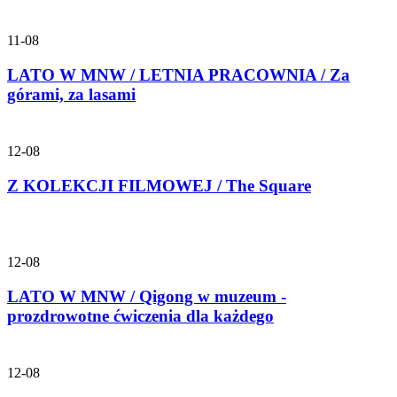
11-08
LATO W MNW / LETNIA PRACOWNIA / Za
górami, za lasami
12-08
Z KOLEKCJI FILMOWEJ / The Square
12-08
LATO W MNW / Qigong w muzeum -
prozdrowotne ćwiczenia dla każdego
12-08