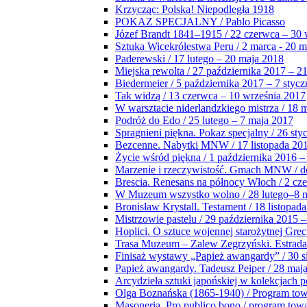
Krzycząc: Polska! Niepodległa 1918
POKAZ SPECJALNY / Pablo Picasso
Józef Brandt 1841–1915 / 22 czerwca – 30 
Sztuka Wicekrólestwa Peru / 2 marca - 20 
Paderewski / 17 lutego – 20 maja 2018
Miejska rewolta / 27 października 2017 – 2
Biedermeier / 5 października 2017 – 7 stycz
Tak widzą / 13 czerwca – 10 września 2017
W warsztacie niderlandzkiego mistrza / 18 
Podróż do Edo / 25 lutego – 7 maja 2017
Spragnieni piękna. Pokaz specjalny / 26 sty
Bezcenne. Nabytki MNW / 17 listopada 201
Życie wśród piękna / 1 października 2016 –
Marzenie i rzeczywistość. Gmach MNW / do
Brescia. Renesans na północy Włoch / 2 cz
W Muzeum wszystko wolno / 28 lutego–8 
Bronisław Krystall. Testament / 18 listopa
Mistrzowie pastelu / 29 października 2015 –
Hoplici. O sztuce wojennej starożytnej Grec
Trasa Muzeum – Zalew Zegrzyński. Estrada
Finisaż wystawy „Papież awangardy” / 30 s
Papież awangardy. Tadeusz Peiper / 28 maja
Arcydzieła sztuki japońskiej w kolekcjach p
Olga Boznańska (1865-1940) / Program to
Masoneria. Pro publico bono / program tow