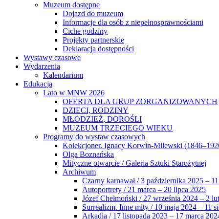
Muzeum dostępne
Dojazd do muzeum
Informacje dla osób z niepełnosprawnościami
Ciche godziny
Projekty partnerskie
Deklaracja dostępności
Wystawy czasowe
Wydarzenia
Kalendarium
Edukacja
Lato w MNW 2026
OFERTA DLA GRUP ZORGANIZOWANYCH
DZIECI, RODZINY
MŁODZIEŻ, DOROŚLI
MUZEUM TRZECIEGO WIEKU
Programy do wystaw czasowych
Kolekcjoner. Ignacy Korwin-Milewski (1846–192
Olga Boznańska
Mityczne otwarcie / Galeria Sztuki Starożytnej
Archiwum
Czarny karnawał / 3 października 2025 – 11
Autoportrety / 21 marca – 20 lipca 2025
Józef Chełmoński / 27 września 2024 – 2 lu
Surrealizm. Inne mity / 10 maja 2024 – 11 s
Arkadia / 17 listopada 2023 – 17 marca 202