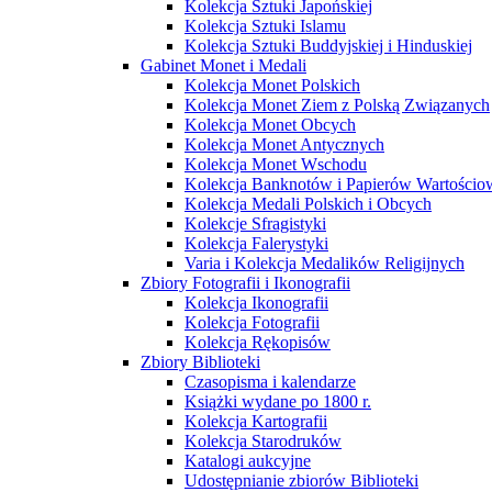
Kolekcja Sztuki Japońskiej
Kolekcja Sztuki Islamu
Kolekcja Sztuki Buddyjskiej i Hinduskiej
Gabinet Monet i Medali
Kolekcja Monet Polskich
Kolekcja Monet Ziem z Polską Związanych
Kolekcja Monet Obcych
Kolekcja Monet Antycznych
Kolekcja Monet Wschodu
Kolekcja Banknotów i Papierów Wartości
Kolekcja Medali Polskich i Obcych
Kolekcje Sfragistyki
Kolekcja Falerystyki
Varia i Kolekcja Medalików Religijnych
Zbiory Fotografii i Ikonografii
Kolekcja Ikonografii
Kolekcja Fotografii
Kolekcja Rękopisów
Zbiory Biblioteki
Czasopisma i kalendarze
Książki wydane po 1800 r.
Kolekcja Kartografii
Kolekcja Starodruków
Katalogi aukcyjne
Udostępnianie zbiorów Biblioteki