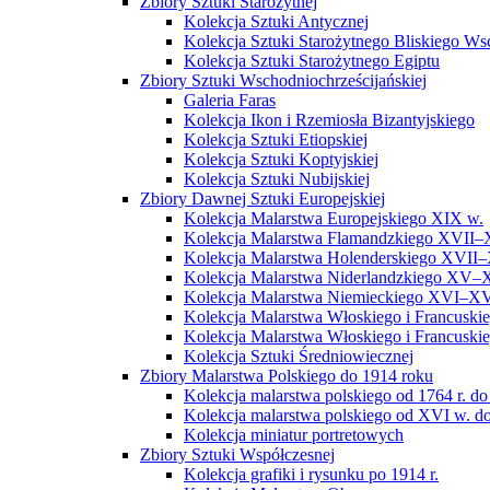
Zbiory Sztuki Starożytnej
Kolekcja Sztuki Antycznej
Kolekcja Sztuki Starożytnego Bliskiego W
Kolekcja Sztuki Starożytnego Egiptu
Zbiory Sztuki Wschodniochrześcijańskiej
Galeria Faras
Kolekcja Ikon i Rzemiosła Bizantyjskiego
Kolekcja Sztuki Etiopskiej
Kolekcja Sztuki Koptyjskiej
Kolekcja Sztuki Nubijskiej
Zbiory Dawnej Sztuki Europejskiej
Kolekcja Malarstwa Europejskiego XIX w.
Kolekcja Malarstwa Flamandzkiego XVII–
Kolekcja Malarstwa Holenderskiego XVII–
Kolekcja Malarstwa Niderlandzkiego XV–
Kolekcja Malarstwa Niemieckiego XVI–XV
Kolekcja Malarstwa Włoskiego i Francusk
Kolekcja Malarstwa Włoskiego i Francusk
Kolekcja Sztuki Średniowiecznej
Zbiory Malarstwa Polskiego do 1914 roku
Kolekcja malarstwa polskiego od 1764 r. do
Kolekcja malarstwa polskiego od XVI w. do
Kolekcja miniatur portretowych
Zbiory Sztuki Współczesnej
Kolekcja grafiki i rysunku po 1914 r.