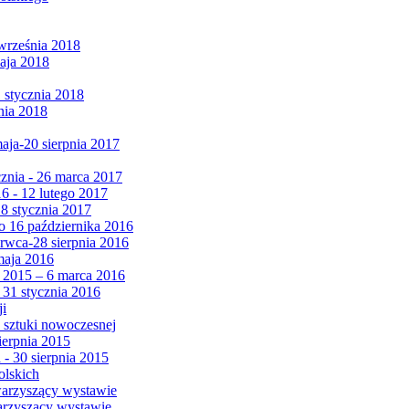
września 2018
maja 2018
1 stycznia 2018
nia 2018
maja-20 sierpnia 2017
cznia - 26 marca 2017
6 - 12 lutego 2017
 8 stycznia 2017
 16 października 2016
erwca-28 sierpnia 2016
maja 2016
da 2015 – 6 marca 2016
 31 stycznia 2016
ji
 sztuki nowoczesnej
ierpnia 2015
 - 30 sierpnia 2015
olskich
warzyszący wystawie
arzyszący wystawie