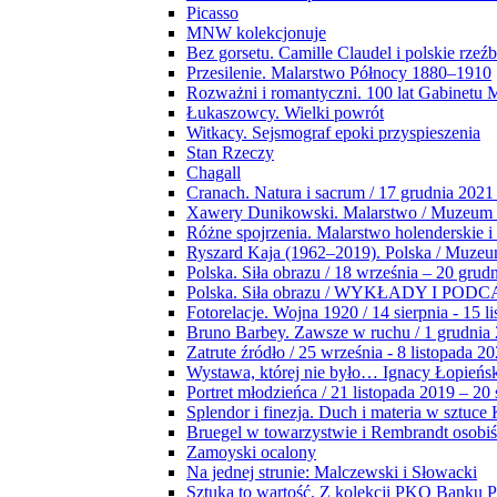
Picasso
MNW kolekcjonuje
Bez gorsetu. Camille Claudel i polskie rzeź
Przesilenie. Malarstwo Północy 1880–1910
Rozważni i romantyczni. 100 lat Gabinetu
Łukaszowcy. Wielki powrót
Witkacy. Sejsmograf epoki przyspieszenia
Stan Rzeczy
Chagall
Cranach. Natura i sacrum / 17 grudnia 2021
Xawery Dunikowski. Malarstwo / Muzeum 
Różne spojrzenia. Malarstwo holenderskie i
Ryszard Kaja (1962–2019). Polska / Muze
Polska. Siła obrazu / 18 września – 20 grud
Polska. Siła obrazu / WYKŁADY I POD
Fotorelacje. Wojna 1920 / 14 sierpnia - 15 l
Bruno Barbey. Zawsze w ruchu / 1 grudnia
Zatrute źródło / 25 września - 8 listopada 2
Wystawa, której nie było… Ignacy Łopieńs
Portret młodzieńca / 21 listopada 2019 – 20
Splendor i finezja. Duch i materia w sztuce 
Bruegel w towarzystwie i Rembrandt osobiś
Zamoyski ocalony
Na jednej strunie: Malczewski i Słowacki
Sztuka to wartość. Z kolekcji PKO Banku P