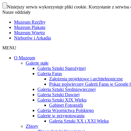
Niniejszy serwis wykorzystuje pliki cookie. Korzystanie z serwisu 
Nasze oddziały
Muzeum Rzeźby
Muzeum Plakatu
Muzeum Wnętrz
Nieborów i Arkadia
MENU
O Muzeum
Galerie stałe
Galeria Sztuki Starożytnej
Galeria Faras
Założenia projektowe i architektoniczne
Pokaz poświęcony Galerii Faras w Google Cu
Galeria Sztuki Średniowiecznej
Galeria Sztuki Dawnej
Galeria Sztuki XIX Wieku
Gabinet Fotografii
Galeria Wzornictwa Polskiego
Galerie w przygotowaniu
Galeria Sztuki XX i XXI Wieku
Zbiory