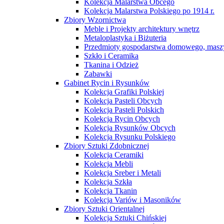
Kolekcja Malarstwa Obcego
Kolekcja Malarstwa Polskiego po 1914 r.
Zbiory Wzornictwa
Meble i Projekty architektury wnętrz
Metaloplastyka i Biżuteria
Przedmioty gospodarstwa domowego, maszy
Szkło i Ceramika
Tkanina i Odzież
Zabawki
Gabinet Rycin i Rysunków
Kolekcja Grafiki Polskiej
Kolekcja Pasteli Obcych
Kolekcja Pasteli Polskich
Kolekcja Rycin Obcych
Kolekcja Rysunków Obcych
Kolekcja Rysunku Polskiego
Zbiory Sztuki Zdobnicznej
Kolekcja Ceramiki
Kolekcja Mebli
Kolekcja Sreber i Metali
Kolekcja Szkła
Kolekcja Tkanin
Kolekcja Variów i Masoników
Zbiory Sztuki Orientalnej
Kolekcja Sztuki Chińskiej