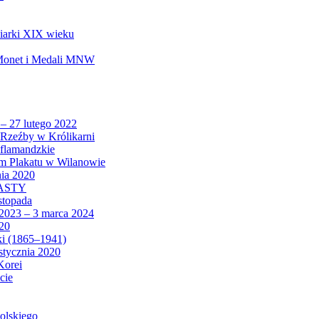
biarki XIX wieku
 Monet i Medali MNW
 – 27 lutego 2022
Rzeźby w Królikarni
 flamandzkie
um Plakatu w Wilanowie
nia 2020
CASTY
istopada
 2023 – 3 marca 2024
020
ki (1865–1941)
 stycznia 2020
Korei
cie
olskiego