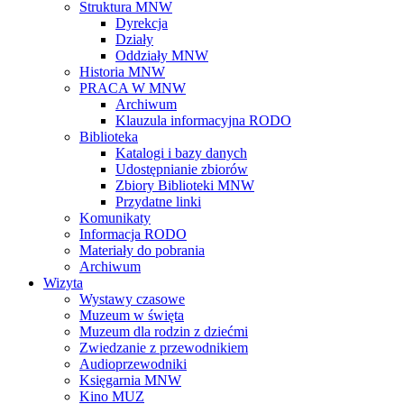
Struktura MNW
Dyrekcja
Działy
Oddziały MNW
Historia MNW
PRACA W MNW
Archiwum
Klauzula informacyjna RODO
Biblioteka
Katalogi i bazy danych
Udostępnianie zbiorów
Zbiory Biblioteki MNW
Przydatne linki
Komunikaty
Informacja RODO
Materiały do pobrania
Archiwum
Wizyta
Wystawy czasowe
Muzeum w święta
Muzeum dla rodzin z dziećmi
Zwiedzanie z przewodnikiem
Audioprzewodniki
Księgarnia MNW
Kino MUZ