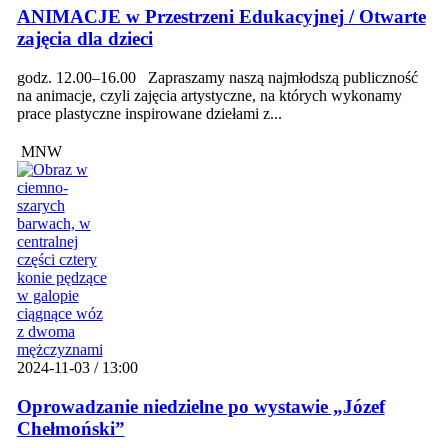
ANIMACJE w Przestrzeni Edukacyjnej / Otwarte
zajęcia dla dzieci
godz. 12.00–16.00 Zapraszamy naszą najmłodszą publiczność
na animacje, czyli zajęcia artystyczne, na których wykonamy
prace plastyczne inspirowane dziełami z...
MNW
2024-11-03 / 13:00
Oprowadzanie niedzielne po wystawie „Józef
Chełmoński”