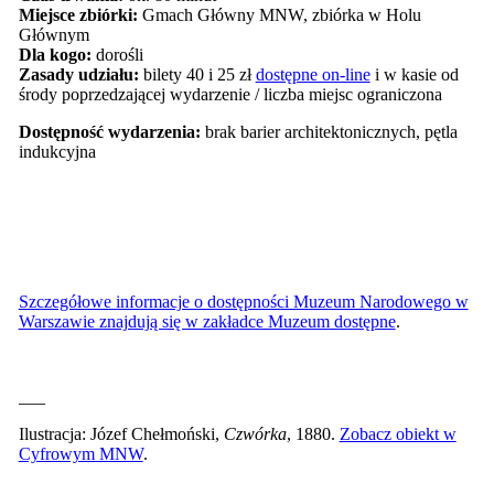
Miejsce zbiórki:
Gmach Główny MNW, zbiórka w Holu
Głównym
Dla kogo:
dorośli
Zasady udziału:
bilety 40 i 25 zł
dostępne on-line
i w kasie od
środy poprzedzającej wydarzenie / liczba miejsc ograniczona
Dostępność wydarzenia:
brak barier architektonicznych, pętla
indukcyjna
Szczegółowe informacje o dostępności Muzeum Narodowego w
Warszawie znajdują się w zakładce Muzeum dostępne
.
___
Ilustracja: Józef Chełmoński,
Czwórka
, 1880.
Zobacz obiekt w
Cyfrowym MNW
.