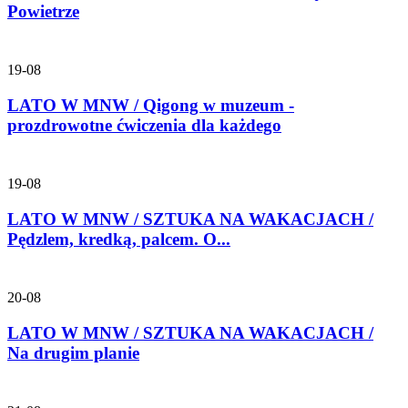
Powietrze
19-08
LATO W MNW / Qigong w muzeum -
prozdrowotne ćwiczenia dla każdego
19-08
LATO W MNW / SZTUKA NA WAKACJACH /
Pędzlem, kredką, palcem. O...
20-08
LATO W MNW / SZTUKA NA WAKACJACH /
Na drugim planie