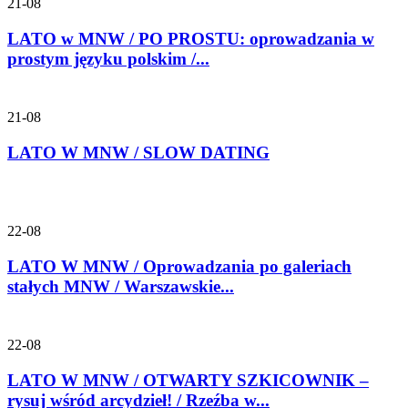
21-08
LATO w MNW / PO PROSTU: oprowadzania w
prostym języku polskim /...
21-08
LATO W MNW / SLOW DATING
22-08
LATO W MNW / Oprowadzania po galeriach
stałych MNW / Warszawskie...
22-08
LATO W MNW / OTWARTY SZKICOWNIK –
rysuj wśród arcydzieł! / Rzeźba w...