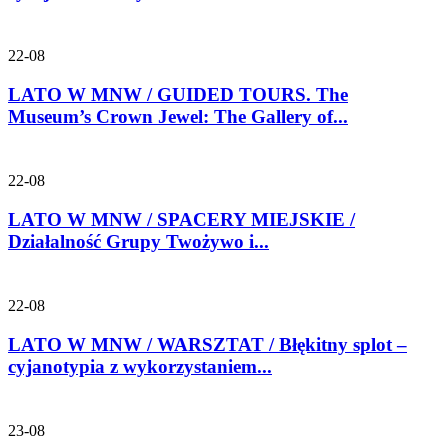
22-08
LATO W MNW / GUIDED TOURS. The
Museum’s Crown Jewel: The Gallery of...
22-08
LATO W MNW / SPACERY MIEJSKIE /
Działalność Grupy Twożywo i...
22-08
LATO W MNW / WARSZTAT / Błękitny splot –
cyjanotypia z wykorzystaniem...
23-08