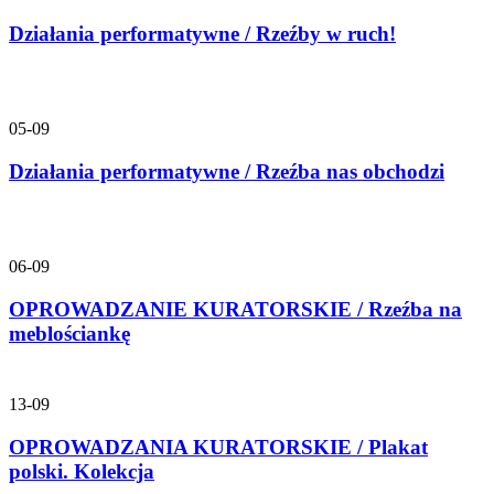
Działania performatywne / Rzeźby w ruch!
05-09
Działania performatywne / Rzeźba nas obchodzi
06-09
OPROWADZANIE KURATORSKIE / Rzeźba na
meblościankę
13-09
OPROWADZANIA KURATORSKIE / Plakat
polski. Kolekcja