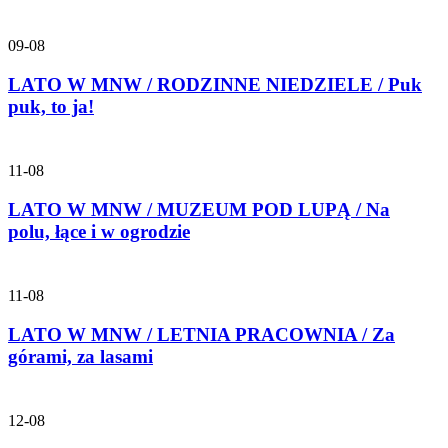
09-08
LATO W MNW / RODZINNE NIEDZIELE / Puk
puk, to ja!
11-08
LATO W MNW / MUZEUM POD LUPĄ / Na
polu, łące i w ogrodzie
11-08
LATO W MNW / LETNIA PRACOWNIA / Za
górami, za lasami
12-08