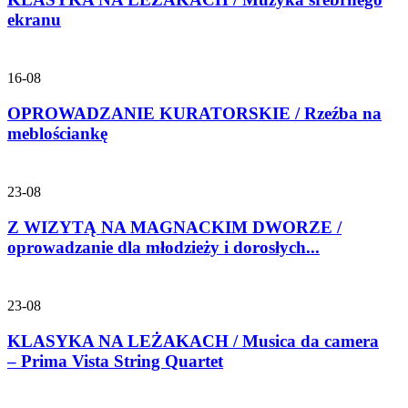
ekranu
16-08
OPROWADZANIE KURATORSKIE / Rzeźba na
meblościankę
23-08
Z WIZYTĄ NA MAGNACKIM DWORZE /
oprowadzanie dla młodzieży i dorosłych...
23-08
KLASYKA NA LEŻAKACH / Musica da camera
– Prima Vista String Quartet