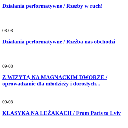
Działania performatywne / Rzeźby w ruch!
08-08
Działania performatywne / Rzeźba nas obchodzi
09-08
Z WIZYTĄ NA MAGNACKIM DWORZE /
oprowadzanie dla młodzieży i dorosłych...
09-08
KLASYKA NA LEŻAKACH / From Paris to Lviv