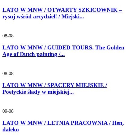
LATO W MNW / OTWARTY SZKICOWNIK –
rysuj wśród arcydzieł! / Miejski...
08-08
LATO W MNW / GUIDED TOURS. The Golden
Age of Dutch painting /...
08-08
LATO W MNW / SPACERY MIEJSKIE /
Poetyckie ślady w miejskiej...
09-08
LATO W MNW / LETNIA PRACOWNIA / Hen,
daleko