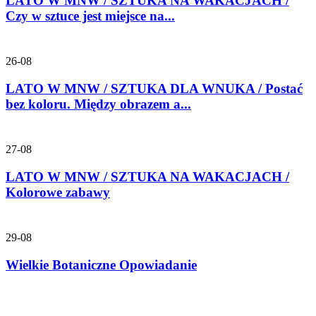
LATO W MNW / SZTUKA NA WAKACJACH /
Czy w sztuce jest miejsce na...
26-08
LATO W MNW / SZTUKA DLA WNUKA / Postać
bez koloru. Między obrazem a...
27-08
LATO W MNW / SZTUKA NA WAKACJACH /
Kolorowe zabawy
29-08
Wielkie Botaniczne Opowiadanie