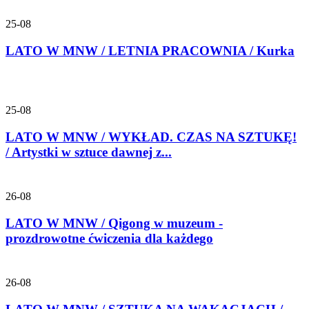
25-08
LATO W MNW / LETNIA PRACOWNIA / Kurka
25-08
LATO W MNW / WYKŁAD. CZAS NA SZTUKĘ!
/ Artystki w sztuce dawnej z...
26-08
LATO W MNW / Qigong w muzeum -
prozdrowotne ćwiczenia dla każdego
26-08