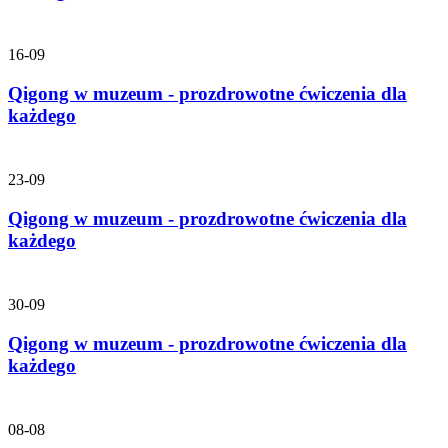
16-09
Qigong w muzeum - prozdrowotne ćwiczenia dla
każdego
23-09
Qigong w muzeum - prozdrowotne ćwiczenia dla
każdego
30-09
Qigong w muzeum - prozdrowotne ćwiczenia dla
każdego
08-08