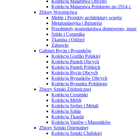
Kolekcja Malarstwa Obcego
Kolekcja Malarstwa Polskiego po 1914 r.
Zbiory Wzornictwa
Meble i Projekty architektury wnętrz
Metaloplastyka i Biżuteria
Przedmioty gospodarstwa domowego, maszy
Szkło i Ceramika
Tkanina i Odzież
Zabawki
Gabinet Rycin i Rysunków
Kolekcja Grafiki Polskiej
Kolekcja Pasteli Obcych
Kolekcja Pasteli Polskich
Kolekcja Rycin Obcych
Kolekcja Rysunków Obcych
Kolekcja Rysunku Polskiego
Zbiory Sztuki Zdobnicznej
Kolekcja Ceramiki
Kolekcja Mebli
Kolekcja Sreber i Metali
Kolekcja Szkła
Kolekcja Tkanin
Kolekcja Variów i Masoników
Zbiory Sztuki Orientalnej
Kolekcja Sztuki Chińskiej