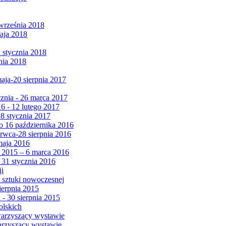
września 2018
maja 2018
1 stycznia 2018
nia 2018
maja-20 sierpnia 2017
cznia - 26 marca 2017
6 - 12 lutego 2017
 8 stycznia 2017
 16 października 2016
erwca-28 sierpnia 2016
maja 2016
da 2015 – 6 marca 2016
 31 stycznia 2016
ji
 sztuki nowoczesnej
ierpnia 2015
 - 30 sierpnia 2015
olskich
warzyszący wystawie
arzyszący wystawie