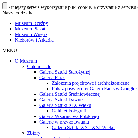
Niniejszy serwis wykorzystuje pliki cookie. Korzystanie z serwisu 
Nasze oddziały
Muzeum Rzeźby
Muzeum Plakatu
Muzeum Wnętrz
Nieborów i Arkadia
MENU
O Muzeum
Galerie stałe
Galeria Sztuki Starożytnej
Galeria Faras
Założenia projektowe i architektoniczne
Pokaz poświęcony Galerii Faras w Google Cu
Galeria Sztuki Średniowiecznej
Galeria Sztuki Dawnej
Galeria Sztuki XIX Wieku
Gabinet Fotografii
Galeria Wzornictwa Polskiego
Galerie w przygotowaniu
Galeria Sztuki XX i XXI Wieku
Zbiory