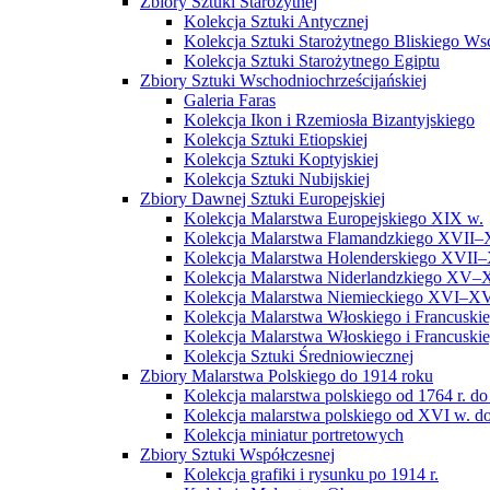
Zbiory Sztuki Starożytnej
Kolekcja Sztuki Antycznej
Kolekcja Sztuki Starożytnego Bliskiego W
Kolekcja Sztuki Starożytnego Egiptu
Zbiory Sztuki Wschodniochrześcijańskiej
Galeria Faras
Kolekcja Ikon i Rzemiosła Bizantyjskiego
Kolekcja Sztuki Etiopskiej
Kolekcja Sztuki Koptyjskiej
Kolekcja Sztuki Nubijskiej
Zbiory Dawnej Sztuki Europejskiej
Kolekcja Malarstwa Europejskiego XIX w.
Kolekcja Malarstwa Flamandzkiego XVII–
Kolekcja Malarstwa Holenderskiego XVII–
Kolekcja Malarstwa Niderlandzkiego XV–
Kolekcja Malarstwa Niemieckiego XVI–XV
Kolekcja Malarstwa Włoskiego i Francusk
Kolekcja Malarstwa Włoskiego i Francusk
Kolekcja Sztuki Średniowiecznej
Zbiory Malarstwa Polskiego do 1914 roku
Kolekcja malarstwa polskiego od 1764 r. do
Kolekcja malarstwa polskiego od XVI w. do
Kolekcja miniatur portretowych
Zbiory Sztuki Współczesnej
Kolekcja grafiki i rysunku po 1914 r.