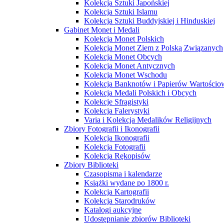
Kolekcja Sztuki Japońskiej
Kolekcja Sztuki Islamu
Kolekcja Sztuki Buddyjskiej i Hinduskiej
Gabinet Monet i Medali
Kolekcja Monet Polskich
Kolekcja Monet Ziem z Polską Związanych
Kolekcja Monet Obcych
Kolekcja Monet Antycznych
Kolekcja Monet Wschodu
Kolekcja Banknotów i Papierów Wartości
Kolekcja Medali Polskich i Obcych
Kolekcje Sfragistyki
Kolekcja Falerystyki
Varia i Kolekcja Medalików Religijnych
Zbiory Fotografii i Ikonografii
Kolekcja Ikonografii
Kolekcja Fotografii
Kolekcja Rękopisów
Zbiory Biblioteki
Czasopisma i kalendarze
Książki wydane po 1800 r.
Kolekcja Kartografii
Kolekcja Starodruków
Katalogi aukcyjne
Udostępnianie zbiorów Biblioteki