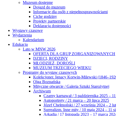
Muzeum dostępne
Dojazd do muzeum
Informacje dla osób z niepełnosprawnościami
Ciche godziny
Projekty partnerskie
Deklaracja dostępności
Wystawy czasowe
Wydarzenia
Kalendarium
Edukacja
Lato w MNW 2026
OFERTA DLA GRUP ZORGANIZOWANYCH
DZIECI, RODZINY
MŁODZIEŻ, DOROŚLI
MUZEUM TRZECIEGO WIEKU
Programy do wystaw czasowych
Kolekcjoner. Ignacy Korwin-Milewski (1846–192
Olga Boznańska
Mityczne otwarcie / Galeria Sztuki Starożytnej
Archiwum
Czarny karnawał / 3 października 2025 – 11
Autoportrety / 21 marca – 20 lipca 2025
Józef Chełmoński / 27 września 2024 – 2 lu
Surrealizm. Inne mity / 10 maja 2024 – 11 s
Arkadia / 17 listopada 2023 – 17 marca 202