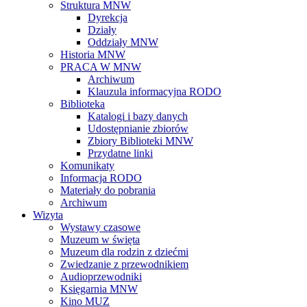
Struktura MNW
Dyrekcja
Działy
Oddziały MNW
Historia MNW
PRACA W MNW
Archiwum
Klauzula informacyjna RODO
Biblioteka
Katalogi i bazy danych
Udostępnianie zbiorów
Zbiory Biblioteki MNW
Przydatne linki
Komunikaty
Informacja RODO
Materiały do pobrania
Archiwum
Wizyta
Wystawy czasowe
Muzeum w święta
Muzeum dla rodzin z dziećmi
Zwiedzanie z przewodnikiem
Audioprzewodniki
Księgarnia MNW
Kino MUZ