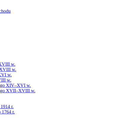
schodu
XVIII w.
XVIII w.
XVI w.
III w.
iego XIV–XVI w.
iego XVII–XVIII w.
 1914 r.
 1764 r.