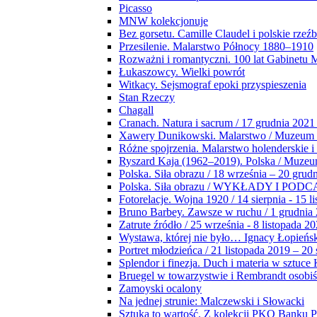
Picasso
MNW kolekcjonuje
Bez gorsetu. Camille Claudel i polskie rzeź
Przesilenie. Malarstwo Północy 1880–1910
Rozważni i romantyczni. 100 lat Gabinetu
Łukaszowcy. Wielki powrót
Witkacy. Sejsmograf epoki przyspieszenia
Stan Rzeczy
Chagall
Cranach. Natura i sacrum / 17 grudnia 2021
Xawery Dunikowski. Malarstwo / Muzeum 
Różne spojrzenia. Malarstwo holenderskie i
Ryszard Kaja (1962–2019). Polska / Muze
Polska. Siła obrazu / 18 września – 20 grud
Polska. Siła obrazu / WYKŁADY I POD
Fotorelacje. Wojna 1920 / 14 sierpnia - 15 l
Bruno Barbey. Zawsze w ruchu / 1 grudnia
Zatrute źródło / 25 września - 8 listopada 2
Wystawa, której nie było… Ignacy Łopieńs
Portret młodzieńca / 21 listopada 2019 – 20
Splendor i finezja. Duch i materia w sztuce 
Bruegel w towarzystwie i Rembrandt osobiś
Zamoyski ocalony
Na jednej strunie: Malczewski i Słowacki
Sztuka to wartość. Z kolekcji PKO Banku P