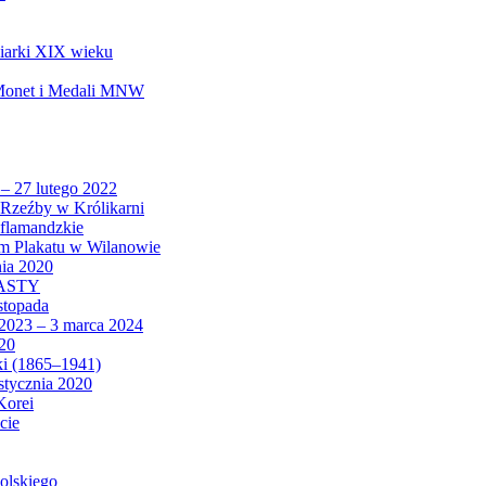
biarki XIX wieku
 Monet i Medali MNW
 – 27 lutego 2022
Rzeźby w Królikarni
 flamandzkie
um Plakatu w Wilanowie
nia 2020
CASTY
istopada
 2023 – 3 marca 2024
020
ki (1865–1941)
 stycznia 2020
Korei
cie
olskiego