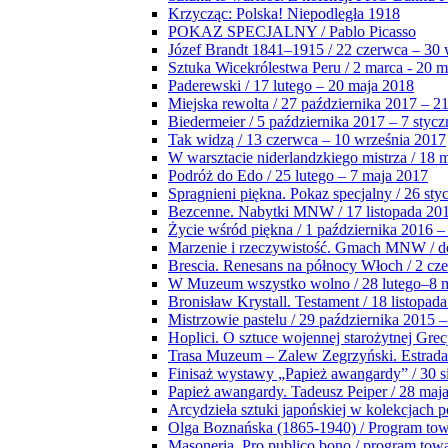
Krzycząc: Polska! Niepodległa 1918
POKAZ SPECJALNY / Pablo Picasso
Józef Brandt 1841–1915 / 22 czerwca – 30 
Sztuka Wicekrólestwa Peru / 2 marca - 20 
Paderewski / 17 lutego – 20 maja 2018
Miejska rewolta / 27 października 2017 – 2
Biedermeier / 5 października 2017 – 7 stycz
Tak widzą / 13 czerwca – 10 września 2017
W warsztacie niderlandzkiego mistrza / 18 
Podróż do Edo / 25 lutego – 7 maja 2017
Spragnieni piękna. Pokaz specjalny / 26 sty
Bezcenne. Nabytki MNW / 17 listopada 201
Życie wśród piękna / 1 października 2016 –
Marzenie i rzeczywistość. Gmach MNW / do
Brescia. Renesans na północy Włoch / 2 cz
W Muzeum wszystko wolno / 28 lutego–8 
Bronisław Krystall. Testament / 18 listopa
Mistrzowie pastelu / 29 października 2015 –
Hoplici. O sztuce wojennej starożytnej Grec
Trasa Muzeum – Zalew Zegrzyński. Estrada
Finisaż wystawy „Papież awangardy” / 30 s
Papież awangardy. Tadeusz Peiper / 28 maja
Arcydzieła sztuki japońskiej w kolekcjach p
Olga Boznańska (1865-1940) / Program to
Masoneria. Pro publico bono / program tow