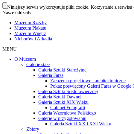
Niniejszy serwis wykorzystuje pliki cookie. Korzystanie z serwisu 
Nasze oddziały
Muzeum Rzeźby
Muzeum Plakatu
Muzeum Wnętrz
Nieborów i Arkadia
MENU
O Muzeum
Galerie stałe
Galeria Sztuki Starożytnej
Galeria Faras
Założenia projektowe i architektoniczne
Pokaz poświęcony Galerii Faras w Google Cu
Galeria Sztuki Średniowiecznej
Galeria Sztuki Dawnej
Galeria Sztuki XIX Wieku
Gabinet Fotografii
Galeria Wzornictwa Polskiego
Galerie w przygotowaniu
Galeria Sztuki XX i XXI Wieku
Zbiory