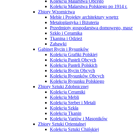
Kolekcja Malarstwa Obcego
Kolekcja Malarstwa Polskiego po 1914 r.
Zbiory Wzornictwa
Meble i Projekty architektury wnętrz
Metaloplastyka i Biżuteria
Przedmioty gospodarstwa domowego, maszy
Szkło i Ceramika
Tkanina i Odzież
Zabawki
Gabinet Rycin i Rysunków
Kolekcja Grafiki Polskiej
Kolekcja Pasteli Obcych
Kolekcja Pasteli Polskich
Kolekcja Rycin Obcych
Kolekcja Rysunków Obcych
Kolekcja Rysunku Polskiego
Zbiory Sztuki Zdobnicznej
Kolekcja Ceramiki
Kolekcja Mebli
Kolekcja Sreber i Metali
Kolekcja Szkła
Kolekcja Tkanin
Kolekcja Variów i Masoników
Zbiory Sztuki Orientalnej
Kolekcja Sztuki Chińskiej