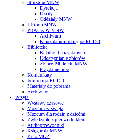
Struktura MNW
Dyrekcja
Działy
Oddziały MNW
Historia MNW
PRACA W MNW
Archiwum
Klauzula informacyjna RODO
Biblioteka
Katalogi i bazy danych
Udostępnianie zbiorów
Zbiory Biblioteki MNW
Przydatne linki
Komunikaty
Informacja RODO
Materiały do pobrania
Archiwum
Wizyta
Wystawy czasowe
Muzeum w święta
Muzeum dla rodzin z dziećmi
Zwiedzanie z przewodnikiem
Audioprzewodniki
Księgarnia MNW
Kino MUZ