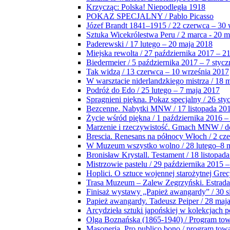
Krzycząc: Polska! Niepodległa 1918
POKAZ SPECJALNY / Pablo Picasso
Józef Brandt 1841–1915 / 22 czerwca – 30 
Sztuka Wicekrólestwa Peru / 2 marca - 20 
Paderewski / 17 lutego – 20 maja 2018
Miejska rewolta / 27 października 2017 – 2
Biedermeier / 5 października 2017 – 7 stycz
Tak widzą / 13 czerwca – 10 września 2017
W warsztacie niderlandzkiego mistrza / 18 
Podróż do Edo / 25 lutego – 7 maja 2017
Spragnieni piękna. Pokaz specjalny / 26 sty
Bezcenne. Nabytki MNW / 17 listopada 201
Życie wśród piękna / 1 października 2016 –
Marzenie i rzeczywistość. Gmach MNW / do
Brescia. Renesans na północy Włoch / 2 cz
W Muzeum wszystko wolno / 28 lutego–8 
Bronisław Krystall. Testament / 18 listopa
Mistrzowie pastelu / 29 października 2015 –
Hoplici. O sztuce wojennej starożytnej Grec
Trasa Muzeum – Zalew Zegrzyński. Estrada
Finisaż wystawy „Papież awangardy” / 30 s
Papież awangardy. Tadeusz Peiper / 28 maja
Arcydzieła sztuki japońskiej w kolekcjach p
Olga Boznańska (1865-1940) / Program to
Masoneria. Pro publico bono / program tow