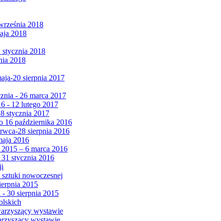
września 2018
maja 2018
1 stycznia 2018
nia 2018
maja-20 sierpnia 2017
cznia - 26 marca 2017
6 - 12 lutego 2017
 8 stycznia 2017
 16 października 2016
erwca-28 sierpnia 2016
maja 2016
da 2015 – 6 marca 2016
 31 stycznia 2016
ji
 sztuki nowoczesnej
ierpnia 2015
 - 30 sierpnia 2015
olskich
warzyszący wystawie
arzyszący wystawie