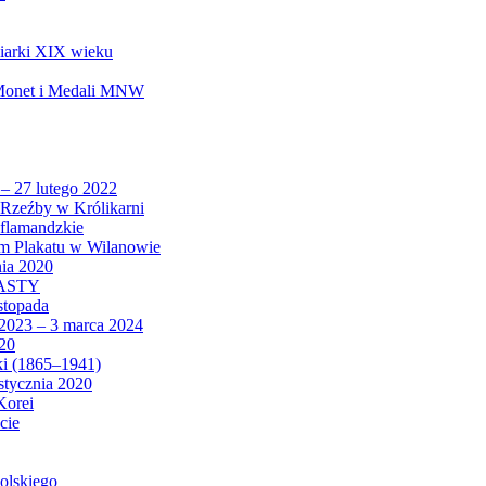
biarki XIX wieku
 Monet i Medali MNW
 – 27 lutego 2022
Rzeźby w Królikarni
 flamandzkie
um Plakatu w Wilanowie
nia 2020
CASTY
istopada
 2023 – 3 marca 2024
020
ki (1865–1941)
 stycznia 2020
Korei
cie
olskiego