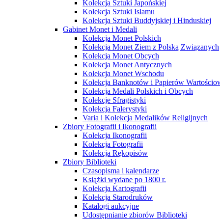
Kolekcja Sztuki Japońskiej
Kolekcja Sztuki Islamu
Kolekcja Sztuki Buddyjskiej i Hinduskiej
Gabinet Monet i Medali
Kolekcja Monet Polskich
Kolekcja Monet Ziem z Polską Związanych
Kolekcja Monet Obcych
Kolekcja Monet Antycznych
Kolekcja Monet Wschodu
Kolekcja Banknotów i Papierów Wartości
Kolekcja Medali Polskich i Obcych
Kolekcje Sfragistyki
Kolekcja Falerystyki
Varia i Kolekcja Medalików Religijnych
Zbiory Fotografii i Ikonografii
Kolekcja Ikonografii
Kolekcja Fotografii
Kolekcja Rękopisów
Zbiory Biblioteki
Czasopisma i kalendarze
Książki wydane po 1800 r.
Kolekcja Kartografii
Kolekcja Starodruków
Katalogi aukcyjne
Udostępnianie zbiorów Biblioteki