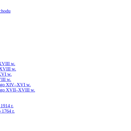
schodu
XVIII w.
XVIII w.
XVI w.
III w.
iego XIV–XVI w.
iego XVII–XVIII w.
 1914 r.
 1764 r.