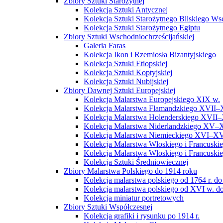
Zbiory Sztuki Starożytnej
Kolekcja Sztuki Antycznej
Kolekcja Sztuki Starożytnego Bliskiego W
Kolekcja Sztuki Starożytnego Egiptu
Zbiory Sztuki Wschodniochrześcijańskiej
Galeria Faras
Kolekcja Ikon i Rzemiosła Bizantyjskiego
Kolekcja Sztuki Etiopskiej
Kolekcja Sztuki Koptyjskiej
Kolekcja Sztuki Nubijskiej
Zbiory Dawnej Sztuki Europejskiej
Kolekcja Malarstwa Europejskiego XIX w.
Kolekcja Malarstwa Flamandzkiego XVII–
Kolekcja Malarstwa Holenderskiego XVII–
Kolekcja Malarstwa Niderlandzkiego XV–
Kolekcja Malarstwa Niemieckiego XVI–XV
Kolekcja Malarstwa Włoskiego i Francusk
Kolekcja Malarstwa Włoskiego i Francusk
Kolekcja Sztuki Średniowiecznej
Zbiory Malarstwa Polskiego do 1914 roku
Kolekcja malarstwa polskiego od 1764 r. do
Kolekcja malarstwa polskiego od XVI w. do
Kolekcja miniatur portretowych
Zbiory Sztuki Współczesnej
Kolekcja grafiki i rysunku po 1914 r.