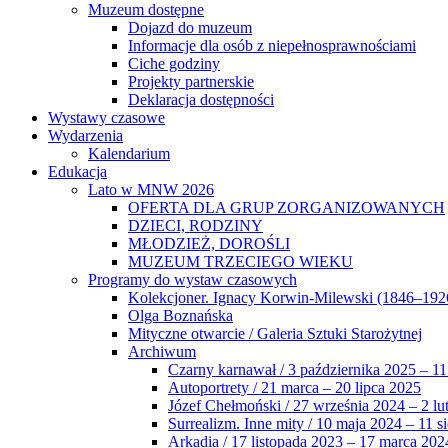
Muzeum dostępne
Dojazd do muzeum
Informacje dla osób z niepełnosprawnościami
Ciche godziny
Projekty partnerskie
Deklaracja dostępności
Wystawy czasowe
Wydarzenia
Kalendarium
Edukacja
Lato w MNW 2026
OFERTA DLA GRUP ZORGANIZOWANYCH
DZIECI, RODZINY
MŁODZIEŻ, DOROŚLI
MUZEUM TRZECIEGO WIEKU
Programy do wystaw czasowych
Kolekcjoner. Ignacy Korwin-Milewski (1846–192
Olga Boznańska
Mityczne otwarcie / Galeria Sztuki Starożytnej
Archiwum
Czarny karnawał / 3 października 2025 – 11
Autoportrety / 21 marca – 20 lipca 2025
Józef Chełmoński / 27 września 2024 – 2 lu
Surrealizm. Inne mity / 10 maja 2024 – 11 s
Arkadia / 17 listopada 2023 – 17 marca 202