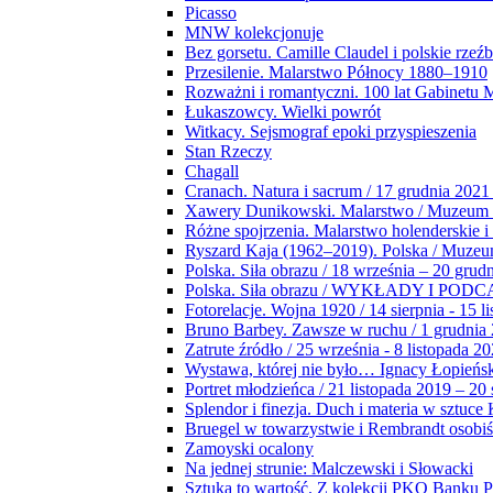
Picasso
MNW kolekcjonuje
Bez gorsetu. Camille Claudel i polskie rzeź
Przesilenie. Malarstwo Północy 1880–1910
Rozważni i romantyczni. 100 lat Gabinetu
Łukaszowcy. Wielki powrót
Witkacy. Sejsmograf epoki przyspieszenia
Stan Rzeczy
Chagall
Cranach. Natura i sacrum / 17 grudnia 2021
Xawery Dunikowski. Malarstwo / Muzeum 
Różne spojrzenia. Malarstwo holenderskie i
Ryszard Kaja (1962–2019). Polska / Muze
Polska. Siła obrazu / 18 września – 20 grud
Polska. Siła obrazu / WYKŁADY I POD
Fotorelacje. Wojna 1920 / 14 sierpnia - 15 l
Bruno Barbey. Zawsze w ruchu / 1 grudnia
Zatrute źródło / 25 września - 8 listopada 2
Wystawa, której nie było… Ignacy Łopieńs
Portret młodzieńca / 21 listopada 2019 – 20
Splendor i finezja. Duch i materia w sztuce 
Bruegel w towarzystwie i Rembrandt osobiś
Zamoyski ocalony
Na jednej strunie: Malczewski i Słowacki
Sztuka to wartość. Z kolekcji PKO Banku P