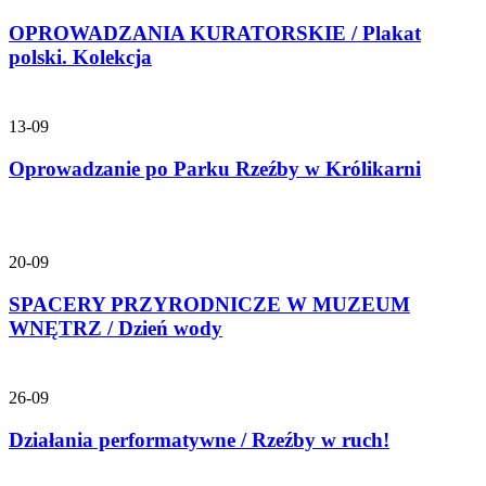
OPROWADZANIA KURATORSKIE / Plakat
polski. Kolekcja
13-09
Oprowadzanie po Parku Rzeźby w Królikarni
20-09
SPACERY PRZYRODNICZE W MUZEUM
WNĘTRZ / Dzień wody
26-09
Działania performatywne / Rzeźby w ruch!