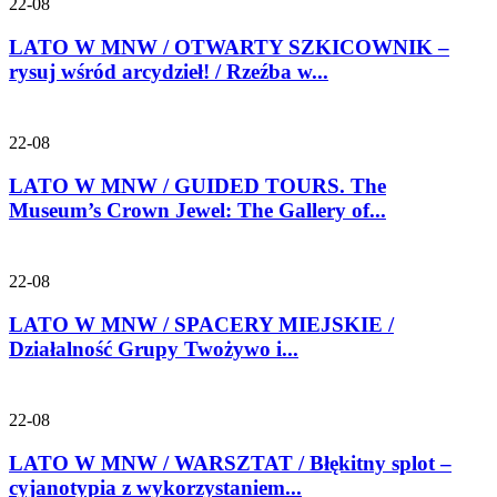
22-08
LATO W MNW / OTWARTY SZKICOWNIK –
rysuj wśród arcydzieł! / Rzeźba w...
22-08
LATO W MNW / GUIDED TOURS. The
Museum’s Crown Jewel: The Gallery of...
22-08
LATO W MNW / SPACERY MIEJSKIE /
Działalność Grupy Twożywo i...
22-08
LATO W MNW / WARSZTAT / Błękitny splot –
cyjanotypia z wykorzystaniem...