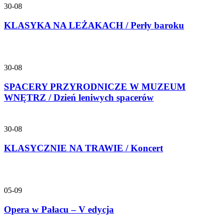
30-08
KLASYKA NA LEŻAKACH / Perły baroku
30-08
SPACERY PRZYRODNICZE W MUZEUM
WNĘTRZ / Dzień leniwych spacerów
30-08
KLASYCZNIE NA TRAWIE / Koncert
05-09
Opera w Pałacu – V edycja