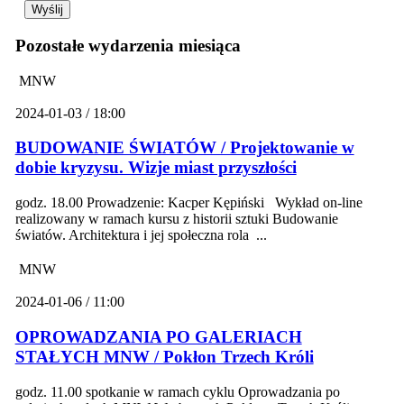
Pozostałe wydarzenia miesiąca
MNW
2024-01-03 / 18:00
BUDOWANIE ŚWIATÓW / Projektowanie w
dobie kryzysu. Wizje miast przyszłości
godz. 18.00 Prowadzenie: Kacper Kępiński Wykład on-line
realizowany w ramach kursu z historii sztuki Budowanie
światów. Architektura i jej społeczna rola ...
MNW
2024-01-06 / 11:00
OPROWADZANIA PO GALERIACH
STAŁYCH MNW / Pokłon Trzech Króli
godz. 11.00 spotkanie w ramach cyklu Oprowadzania po