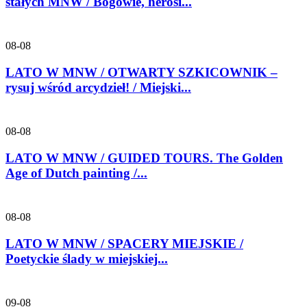
stałych MNW / Bogowie, herosi...
08-08
LATO W MNW / OTWARTY SZKICOWNIK –
rysuj wśród arcydzieł! / Miejski...
08-08
LATO W MNW / GUIDED TOURS. The Golden
Age of Dutch painting /...
08-08
LATO W MNW / SPACERY MIEJSKIE /
Poetyckie ślady w miejskiej...
09-08