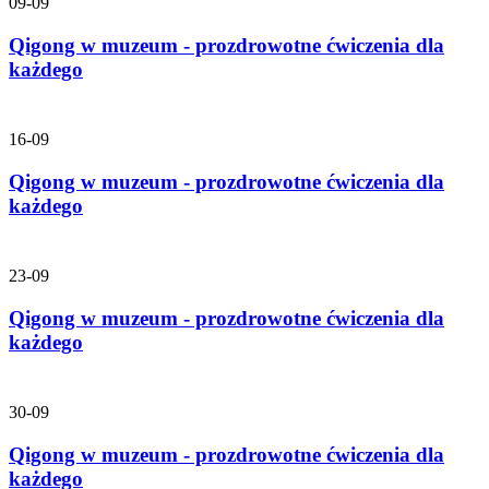
09-09
Qigong w muzeum - prozdrowotne ćwiczenia dla
każdego
16-09
Qigong w muzeum - prozdrowotne ćwiczenia dla
każdego
23-09
Qigong w muzeum - prozdrowotne ćwiczenia dla
każdego
30-09
Qigong w muzeum - prozdrowotne ćwiczenia dla
każdego