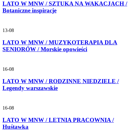
LATO W MNW / SZTUKA NA WAKACJACH /
Botaniczne inspiracje
13-08
LATO W MNW / MUZYKOTERAPIA DLA
SENIORÓW / Morskie opowieści
16-08
LATO W MNW / RODZINNE NIEDZIELE /
Legendy warszawskie
16-08
LATO W MNW / LETNIA PRACOWNIA /
Huśtawka