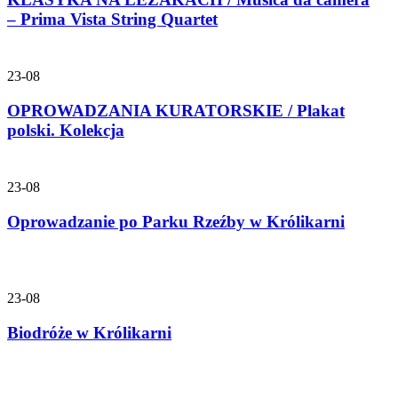
– Prima Vista String Quartet
23-08
OPROWADZANIA KURATORSKIE / Plakat
polski. Kolekcja
23-08
Oprowadzanie po Parku Rzeźby w Królikarni
23-08
Biodróże w Królikarni