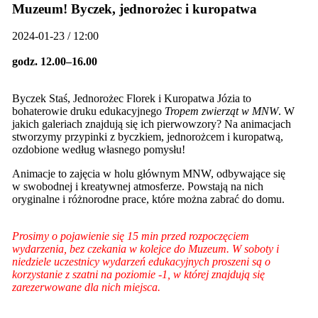
Muzeum! Byczek, jednorożec i kuropatwa
2024-01-23 / 12:00
godz. 12.00–16.00
Byczek Staś, Jednorożec Florek i Kuropatwa Józia to
bohaterowie druku edukacyjnego
Tropem zwierząt w MNW
. W
jakich galeriach znajdują się ich pierwowzory? Na animacjach
stworzymy przypinki z byczkiem, jednorożcem i kuropatwą,
ozdobione według własnego pomysłu!
Animacje to zajęcia w holu głównym MNW, odbywające się
w swobodnej i kreatywnej atmosferze. Powstają na nich
oryginalne i różnorodne prace, które można zabrać do domu.
Prosimy o pojawienie się 15 min przed rozpoczęciem
wydarzenia, bez czekania w kolejce do Muzeum. W soboty i
niedziele uczestnicy wydarzeń edukacyjnych proszeni są o
korzystanie z szatni na poziomie -1, w której znajdują się
zarezerwowane dla nich miejsca.