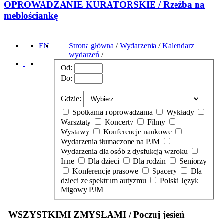
OPROWADZANIE KURATORSKIE / Rzeźba na
meblościankę
EN
Strona główna
/
Wydarzenia
/
Kalendarz
wydarzeń
/
Od:
Do:
Gdzie:
Spotkania i oprowadzania
Wykłady
Warsztaty
Koncerty
Filmy
Wystawy
Konferencje naukowe
Wydarzenia tłumaczone na PJM
Wydarzenia dla osób z dysfukcją wzroku
Inne
Dla dzieci
Dla rodzin
Seniorzy
Konferencje prasowe
Spacery
Dla
dzieci ze spektrum autyzmu
Polski Język
Migowy PJM
WSZYSTKIMI ZMYSŁAMI / Poczuj jesień