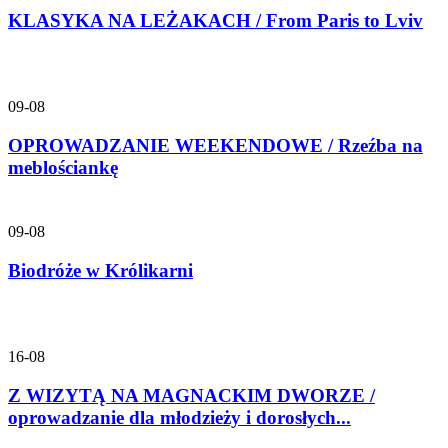
KLASYKA NA LEŻAKACH / From Paris to Lviv
09-08
OPROWADZANIE WEEKENDOWE / Rzeźba na
meblościankę
09-08
Biodróże w Królikarni
16-08
Z WIZYTĄ NA MAGNACKIM DWORZE /
oprowadzanie dla młodzieży i dorosłych...