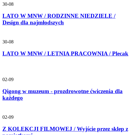
30-08
LATO W MNW / RODZINNE NIEDZIELE /
Design dla najmłodszych
30-08
LATO W MNW / LETNIA PRACOWNIA / Plecak
02-09
Qigong w muzeum - prozdrowotne ćwiczenia dla
każdego
02-09
Z KOLEKCJI FILMOWEJ / Wyjście przez sklep z