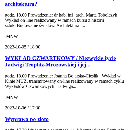
architektura?
godz. 18.00 Prowadzenie: dr hab. inż. arch. Marta Tobolczyk
Wykład on-line realizowany w ramach kursu z historii
sztuki Budowanie światów. Architektura i...
MNW
2023-10-05 / 18:00
WYKŁAD CZWARTKOWY / Niezwykłe życie
Jadwigi Teoplitz-Mrozowskiej i jej...
godz. 18.00 Prowadzenie: Joanna Bojarska-Cieślik Wykład w
Kinie MUZ, transmitowany on-line realizowany w ramach cyklu
Wykładów Czwartkowych Jadwiga...
MNW
2023-10-06 / 17:30
Wyprawa po złoto