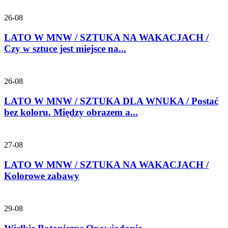
26-08
LATO W MNW / SZTUKA NA WAKACJACH /
Czy w sztuce jest miejsce na...
26-08
LATO W MNW / SZTUKA DLA WNUKA / Postać
bez koloru. Między obrazem a...
27-08
LATO W MNW / SZTUKA NA WAKACJACH /
Kolorowe zabawy
29-08