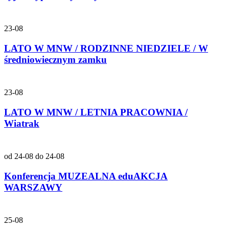
23-08
LATO W MNW / RODZINNE NIEDZIELE / W
średniowiecznym zamku
23-08
LATO W MNW / LETNIA PRACOWNIA /
Wiatrak
od 24-08 do 24-08
Konferencja MUZEALNA eduAKCJA
WARSZAWY
25-08