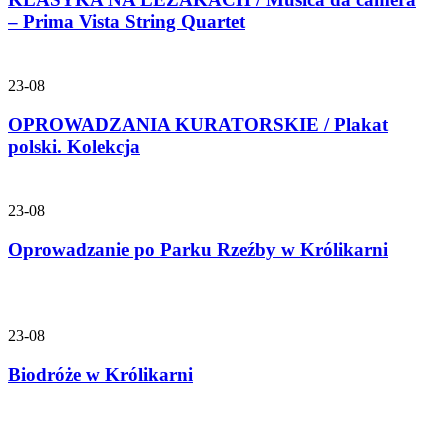
– Prima Vista String Quartet
23-08
OPROWADZANIA KURATORSKIE / Plakat
polski. Kolekcja
23-08
Oprowadzanie po Parku Rzeźby w Królikarni
23-08
Biodróże w Królikarni