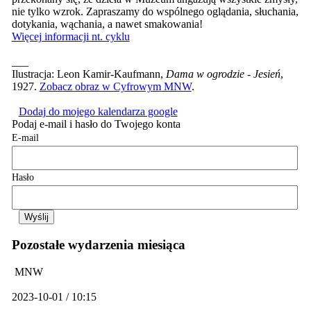
nie tylko wzrok. Zapraszamy do wspólnego oglądania, słuchania,
dotykania, wąchania, a nawet smakowania!
Więcej informacji nt. cyklu
___
Ilustracja: Leon Kamir-Kaufmann,
Dama w ogrodzie - Jesień
,
1927.
Zobacz obraz w Cyfrowym MNW
.
Dodaj do mojego kalendarza google
Podaj e-mail i hasło do Twojego konta
E-mail
Hasło
Pozostałe wydarzenia miesiąca
MNW
2023-10-01 / 10:15