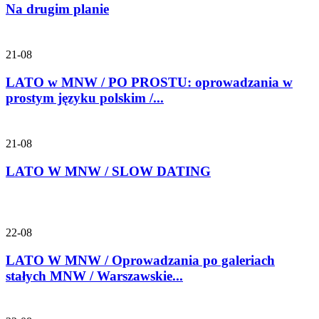
Na drugim planie
21-08
LATO w MNW / PO PROSTU: oprowadzania w
prostym języku polskim /...
21-08
LATO W MNW / SLOW DATING
22-08
LATO W MNW / Oprowadzania po galeriach
stałych MNW / Warszawskie...