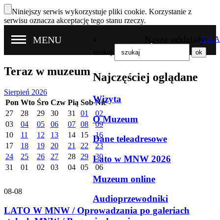
Niniejszy serwis wykorzystuje pliki cookie. Korzystanie z
serwisu oznacza akceptację tego stanu rzeczy.
Nasze oddziały
MENU
x
A
A
A
szukaj
Teraz w muzeum
Najczęściej oglądane
Sierpień 2026
Wizyta
Pon
Wto
Śro
Czw
Pią
Sob
Nie
27
28
29
30
31
01
02
O Muzeum
03
04
05
06
07
08
09
10
11
12
13
14
15
16
Dane teleadresowe
17
18
19
20
21
22
23
24
25
26
27
28
29
30
Lato w MNW 2026
31
01
02
03
04
05
06
Muzeum online
08-08
Audioprzewodniki
LATO W MNW / Oprowadzania po galeriach