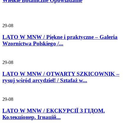
Wielkie Botaniczne Opowiadanie
29-08
LATO W MNW / Piękne i praktyczne – Galeria
Wzornictwa Polskiego /...
29-08
LATO W MNW / OTWARTY SZKICOWNIK –
rysuj wśród arcydzieł! / Sztafaż w...
29-08
LATO W MNW / ЕКСКУРСІЇ З ГІДОМ.
Колекціонер. Ігнацій...