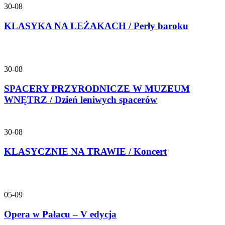
30-08
KLASYKA NA LEŻAKACH / Perły baroku
30-08
SPACERY PRZYRODNICZE W MUZEUM
WNĘTRZ / Dzień leniwych spacerów
30-08
KLASYCZNIE NA TRAWIE / Koncert
05-09
Opera w Pałacu – V edycja