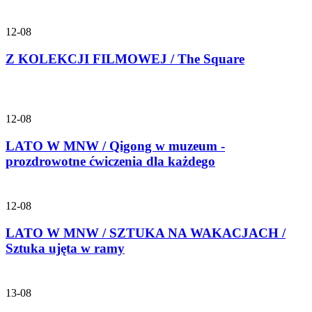
12-08
Z KOLEKCJI FILMOWEJ / The Square
12-08
LATO W MNW / Qigong w muzeum -
prozdrowotne ćwiczenia dla każdego
12-08
LATO W MNW / SZTUKA NA WAKACJACH /
Sztuka ujęta w ramy
13-08