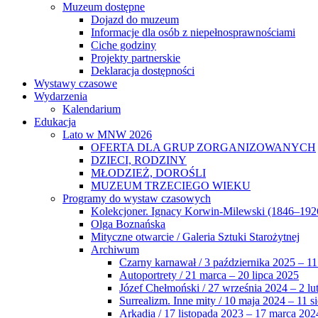
Muzeum dostępne
Dojazd do muzeum
Informacje dla osób z niepełnosprawnościami
Ciche godziny
Projekty partnerskie
Deklaracja dostępności
Wystawy czasowe
Wydarzenia
Kalendarium
Edukacja
Lato w MNW 2026
OFERTA DLA GRUP ZORGANIZOWANYCH
DZIECI, RODZINY
MŁODZIEŻ, DOROŚLI
MUZEUM TRZECIEGO WIEKU
Programy do wystaw czasowych
Kolekcjoner. Ignacy Korwin-Milewski (1846–192
Olga Boznańska
Mityczne otwarcie / Galeria Sztuki Starożytnej
Archiwum
Czarny karnawał / 3 października 2025 – 11
Autoportrety / 21 marca – 20 lipca 2025
Józef Chełmoński / 27 września 2024 – 2 lu
Surrealizm. Inne mity / 10 maja 2024 – 11 s
Arkadia / 17 listopada 2023 – 17 marca 202