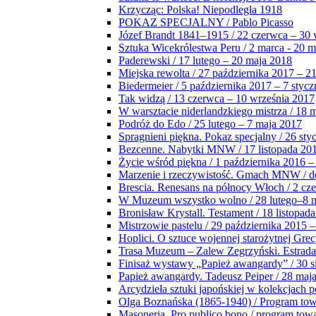
Krzycząc: Polska! Niepodległa 1918
POKAZ SPECJALNY / Pablo Picasso
Józef Brandt 1841–1915 / 22 czerwca – 30 
Sztuka Wicekrólestwa Peru / 2 marca - 20 
Paderewski / 17 lutego – 20 maja 2018
Miejska rewolta / 27 października 2017 – 2
Biedermeier / 5 października 2017 – 7 stycz
Tak widzą / 13 czerwca – 10 września 2017
W warsztacie niderlandzkiego mistrza / 18 
Podróż do Edo / 25 lutego – 7 maja 2017
Spragnieni piękna. Pokaz specjalny / 26 sty
Bezcenne. Nabytki MNW / 17 listopada 201
Życie wśród piękna / 1 października 2016 –
Marzenie i rzeczywistość. Gmach MNW / do
Brescia. Renesans na północy Włoch / 2 cz
W Muzeum wszystko wolno / 28 lutego–8 
Bronisław Krystall. Testament / 18 listopa
Mistrzowie pastelu / 29 października 2015 –
Hoplici. O sztuce wojennej starożytnej Grec
Trasa Muzeum – Zalew Zegrzyński. Estrada
Finisaż wystawy „Papież awangardy” / 30 s
Papież awangardy. Tadeusz Peiper / 28 maja
Arcydzieła sztuki japońskiej w kolekcjach p
Olga Boznańska (1865-1940) / Program to
Masoneria. Pro publico bono / program tow