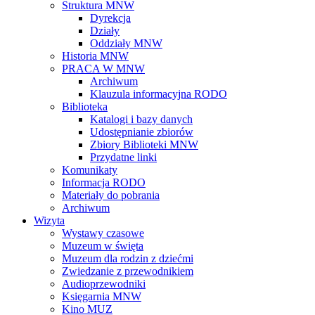
Struktura MNW
Dyrekcja
Działy
Oddziały MNW
Historia MNW
PRACA W MNW
Archiwum
Klauzula informacyjna RODO
Biblioteka
Katalogi i bazy danych
Udostępnianie zbiorów
Zbiory Biblioteki MNW
Przydatne linki
Komunikaty
Informacja RODO
Materiały do pobrania
Archiwum
Wizyta
Wystawy czasowe
Muzeum w święta
Muzeum dla rodzin z dziećmi
Zwiedzanie z przewodnikiem
Audioprzewodniki
Księgarnia MNW
Kino MUZ