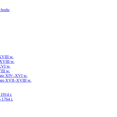
schodu
XVIII w.
XVIII w.
XVI w.
III w.
iego XIV–XVI w.
iego XVII–XVIII w.
 1914 r.
 1764 r.