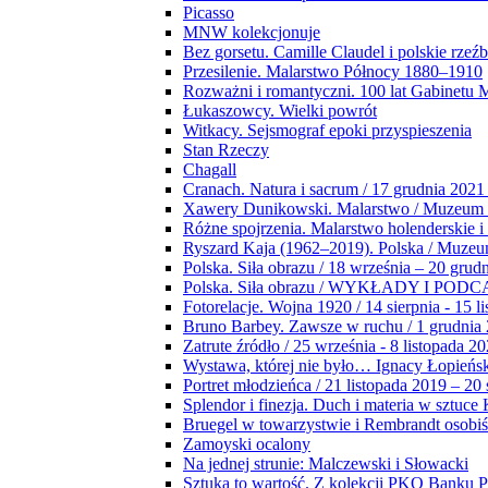
Picasso
MNW kolekcjonuje
Bez gorsetu. Camille Claudel i polskie rzeź
Przesilenie. Malarstwo Północy 1880–1910
Rozważni i romantyczni. 100 lat Gabinetu
Łukaszowcy. Wielki powrót
Witkacy. Sejsmograf epoki przyspieszenia
Stan Rzeczy
Chagall
Cranach. Natura i sacrum / 17 grudnia 2021
Xawery Dunikowski. Malarstwo / Muzeum 
Różne spojrzenia. Malarstwo holenderskie i
Ryszard Kaja (1962–2019). Polska / Muze
Polska. Siła obrazu / 18 września – 20 grud
Polska. Siła obrazu / WYKŁADY I POD
Fotorelacje. Wojna 1920 / 14 sierpnia - 15 l
Bruno Barbey. Zawsze w ruchu / 1 grudnia
Zatrute źródło / 25 września - 8 listopada 2
Wystawa, której nie było… Ignacy Łopieńs
Portret młodzieńca / 21 listopada 2019 – 20
Splendor i finezja. Duch i materia w sztuce 
Bruegel w towarzystwie i Rembrandt osobiś
Zamoyski ocalony
Na jednej strunie: Malczewski i Słowacki
Sztuka to wartość. Z kolekcji PKO Banku P