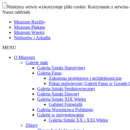
Niniejszy serwis wykorzystuje pliki cookie. Korzystanie z serwisu 
Nasze oddziały
Muzeum Rzeźby
Muzeum Plakatu
Muzeum Wnętrz
Nieborów i Arkadia
MENU
O Muzeum
Galerie stałe
Galeria Sztuki Starożytnej
Galeria Faras
Założenia projektowe i architektoniczne
Pokaz poświęcony Galerii Faras w Google Cu
Galeria Sztuki Średniowiecznej
Galeria Sztuki Dawnej
Galeria Sztuki XIX Wieku
Gabinet Fotografii
Galeria Wzornictwa Polskiego
Galerie w przygotowaniu
Galeria Sztuki XX i XXI Wieku
Zbiory