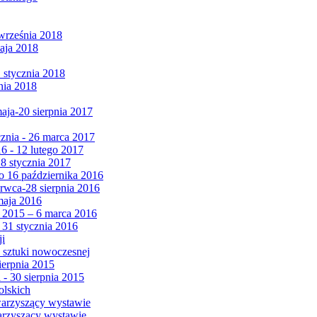
września 2018
maja 2018
1 stycznia 2018
nia 2018
maja-20 sierpnia 2017
cznia - 26 marca 2017
6 - 12 lutego 2017
 8 stycznia 2017
 16 października 2016
erwca-28 sierpnia 2016
maja 2016
da 2015 – 6 marca 2016
 31 stycznia 2016
ji
 sztuki nowoczesnej
ierpnia 2015
 - 30 sierpnia 2015
olskich
warzyszący wystawie
arzyszący wystawie