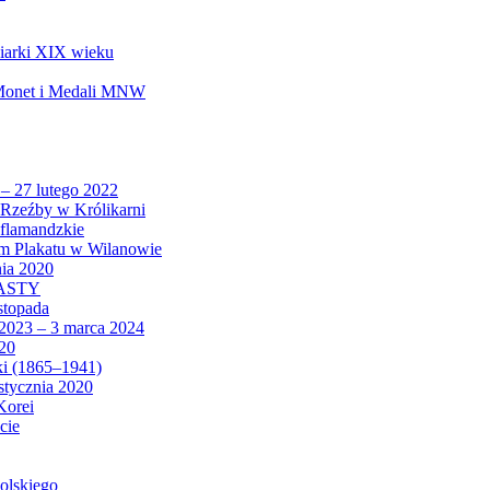
biarki XIX wieku
 Monet i Medali MNW
 – 27 lutego 2022
Rzeźby w Królikarni
 flamandzkie
um Plakatu w Wilanowie
nia 2020
CASTY
istopada
 2023 – 3 marca 2024
020
ki (1865–1941)
 stycznia 2020
Korei
cie
olskiego