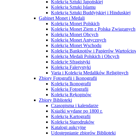
Kolekcja Sztuki Japońskiej
Kolekcja Sztuki Islamu
Kolekcja Sztuki Buddyjskiej i Hinduskiej
Gabinet Monet i Medali
Kolekcja Monet Polskich
Kolekcja Monet Ziem z Polską Związanych
Kolekcja Monet Obcych
Kolekcja Monet Antycznych
Kolekcja Monet Wschodu
Kolekcja Banknotów i Papierów Wartości
Kolekcja Medali Polskich i Obcych
Kolekcje Sfragistyki
Kolekcja Falerystyki
Varia i Kolekcja Medalików Religijnych
Zbiory Fotografii i Ikonografii
Kolekcja Ikonografii
Kolekcja Fotografii
Kolekcja Rękopisów
Zbiory Biblioteki
Czasopisma i kalendarze
Książki wydane po 1800 r.
Kolekcja Kartografii
Kolekcja Starodruków
Katalogi aukcyjne
Udostępnianie zbiorów Biblioteki