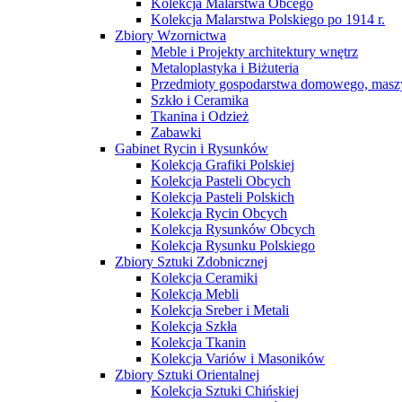
Kolekcja Malarstwa Obcego
Kolekcja Malarstwa Polskiego po 1914 r.
Zbiory Wzornictwa
Meble i Projekty architektury wnętrz
Metaloplastyka i Biżuteria
Przedmioty gospodarstwa domowego, maszy
Szkło i Ceramika
Tkanina i Odzież
Zabawki
Gabinet Rycin i Rysunków
Kolekcja Grafiki Polskiej
Kolekcja Pasteli Obcych
Kolekcja Pasteli Polskich
Kolekcja Rycin Obcych
Kolekcja Rysunków Obcych
Kolekcja Rysunku Polskiego
Zbiory Sztuki Zdobnicznej
Kolekcja Ceramiki
Kolekcja Mebli
Kolekcja Sreber i Metali
Kolekcja Szkła
Kolekcja Tkanin
Kolekcja Variów i Masoników
Zbiory Sztuki Orientalnej
Kolekcja Sztuki Chińskiej