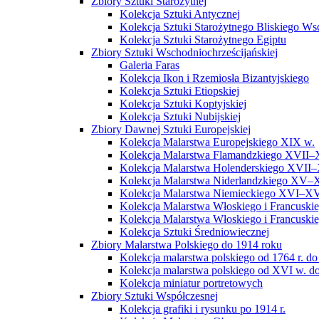
Zbiory Sztuki Starożytnej
Kolekcja Sztuki Antycznej
Kolekcja Sztuki Starożytnego Bliskiego W
Kolekcja Sztuki Starożytnego Egiptu
Zbiory Sztuki Wschodniochrześcijańskiej
Galeria Faras
Kolekcja Ikon i Rzemiosła Bizantyjskiego
Kolekcja Sztuki Etiopskiej
Kolekcja Sztuki Koptyjskiej
Kolekcja Sztuki Nubijskiej
Zbiory Dawnej Sztuki Europejskiej
Kolekcja Malarstwa Europejskiego XIX w.
Kolekcja Malarstwa Flamandzkiego XVII–
Kolekcja Malarstwa Holenderskiego XVII–
Kolekcja Malarstwa Niderlandzkiego XV–
Kolekcja Malarstwa Niemieckiego XVI–XV
Kolekcja Malarstwa Włoskiego i Francusk
Kolekcja Malarstwa Włoskiego i Francusk
Kolekcja Sztuki Średniowiecznej
Zbiory Malarstwa Polskiego do 1914 roku
Kolekcja malarstwa polskiego od 1764 r. do
Kolekcja malarstwa polskiego od XVI w. do
Kolekcja miniatur portretowych
Zbiory Sztuki Współczesnej
Kolekcja grafiki i rysunku po 1914 r.