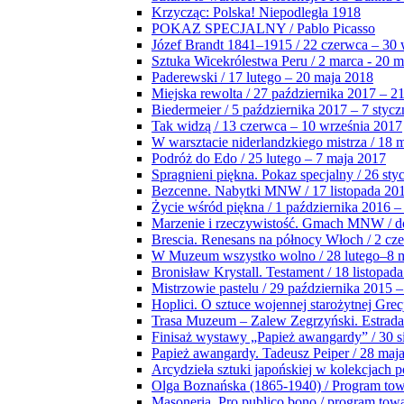
Krzycząc: Polska! Niepodległa 1918
POKAZ SPECJALNY / Pablo Picasso
Józef Brandt 1841–1915 / 22 czerwca – 30 
Sztuka Wicekrólestwa Peru / 2 marca - 20 
Paderewski / 17 lutego – 20 maja 2018
Miejska rewolta / 27 października 2017 – 2
Biedermeier / 5 października 2017 – 7 stycz
Tak widzą / 13 czerwca – 10 września 2017
W warsztacie niderlandzkiego mistrza / 18 
Podróż do Edo / 25 lutego – 7 maja 2017
Spragnieni piękna. Pokaz specjalny / 26 sty
Bezcenne. Nabytki MNW / 17 listopada 201
Życie wśród piękna / 1 października 2016 –
Marzenie i rzeczywistość. Gmach MNW / do
Brescia. Renesans na północy Włoch / 2 cz
W Muzeum wszystko wolno / 28 lutego–8 
Bronisław Krystall. Testament / 18 listopa
Mistrzowie pastelu / 29 października 2015 –
Hoplici. O sztuce wojennej starożytnej Grec
Trasa Muzeum – Zalew Zegrzyński. Estrada
Finisaż wystawy „Papież awangardy” / 30 s
Papież awangardy. Tadeusz Peiper / 28 maja
Arcydzieła sztuki japońskiej w kolekcjach p
Olga Boznańska (1865-1940) / Program to
Masoneria. Pro publico bono / program tow