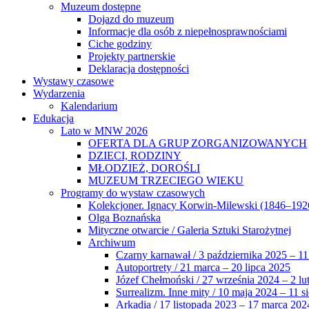
Muzeum dostępne
Dojazd do muzeum
Informacje dla osób z niepełnosprawnościami
Ciche godziny
Projekty partnerskie
Deklaracja dostępności
Wystawy czasowe
Wydarzenia
Kalendarium
Edukacja
Lato w MNW 2026
OFERTA DLA GRUP ZORGANIZOWANYCH
DZIECI, RODZINY
MŁODZIEŻ, DOROŚLI
MUZEUM TRZECIEGO WIEKU
Programy do wystaw czasowych
Kolekcjoner. Ignacy Korwin-Milewski (1846–192
Olga Boznańska
Mityczne otwarcie / Galeria Sztuki Starożytnej
Archiwum
Czarny karnawał / 3 października 2025 – 11
Autoportrety / 21 marca – 20 lipca 2025
Józef Chełmoński / 27 września 2024 – 2 lu
Surrealizm. Inne mity / 10 maja 2024 – 11 s
Arkadia / 17 listopada 2023 – 17 marca 202