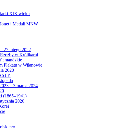
biarki XIX wieku
 Monet i Medali MNW
 – 27 lutego 2022
Rzeźby w Królikarni
 flamandzkie
um Plakatu w Wilanowie
nia 2020
CASTY
istopada
 2023 – 3 marca 2024
020
ki (1865–1941)
 stycznia 2020
Korei
cie
olskiego