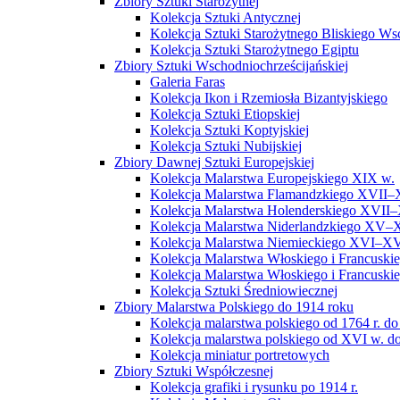
Zbiory Sztuki Starożytnej
Kolekcja Sztuki Antycznej
Kolekcja Sztuki Starożytnego Bliskiego W
Kolekcja Sztuki Starożytnego Egiptu
Zbiory Sztuki Wschodniochrześcijańskiej
Galeria Faras
Kolekcja Ikon i Rzemiosła Bizantyjskiego
Kolekcja Sztuki Etiopskiej
Kolekcja Sztuki Koptyjskiej
Kolekcja Sztuki Nubijskiej
Zbiory Dawnej Sztuki Europejskiej
Kolekcja Malarstwa Europejskiego XIX w.
Kolekcja Malarstwa Flamandzkiego XVII–
Kolekcja Malarstwa Holenderskiego XVII–
Kolekcja Malarstwa Niderlandzkiego XV–
Kolekcja Malarstwa Niemieckiego XVI–XV
Kolekcja Malarstwa Włoskiego i Francusk
Kolekcja Malarstwa Włoskiego i Francusk
Kolekcja Sztuki Średniowiecznej
Zbiory Malarstwa Polskiego do 1914 roku
Kolekcja malarstwa polskiego od 1764 r. do
Kolekcja malarstwa polskiego od XVI w. do
Kolekcja miniatur portretowych
Zbiory Sztuki Współczesnej
Kolekcja grafiki i rysunku po 1914 r.