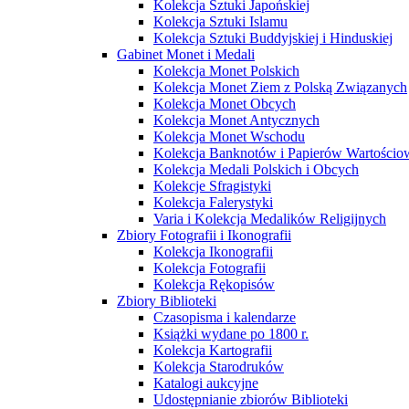
Kolekcja Sztuki Japońskiej
Kolekcja Sztuki Islamu
Kolekcja Sztuki Buddyjskiej i Hinduskiej
Gabinet Monet i Medali
Kolekcja Monet Polskich
Kolekcja Monet Ziem z Polską Związanych
Kolekcja Monet Obcych
Kolekcja Monet Antycznych
Kolekcja Monet Wschodu
Kolekcja Banknotów i Papierów Wartości
Kolekcja Medali Polskich i Obcych
Kolekcje Sfragistyki
Kolekcja Falerystyki
Varia i Kolekcja Medalików Religijnych
Zbiory Fotografii i Ikonografii
Kolekcja Ikonografii
Kolekcja Fotografii
Kolekcja Rękopisów
Zbiory Biblioteki
Czasopisma i kalendarze
Książki wydane po 1800 r.
Kolekcja Kartografii
Kolekcja Starodruków
Katalogi aukcyjne
Udostępnianie zbiorów Biblioteki