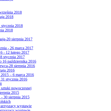
września 2018
maja 2018
1 stycznia 2018
nia 2018
maja-20 sierpnia 2017
cznia - 26 marca 2017
6 - 12 lutego 2017
 8 stycznia 2017
 16 października 2016
erwca-28 sierpnia 2016
maja 2016
da 2015 – 6 marca 2016
 31 stycznia 2016
ji
 sztuki nowoczesnej
ierpnia 2015
 - 30 sierpnia 2015
olskich
warzyszący wystawie
arzyszący wystawie