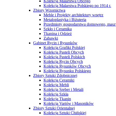
Kolekcja Malarstwa Obcego
Kolekcja Malarstwa Polskiego po 1914 r.
Zbiory Wzornictwa
Meble i Projekty architektury wnętrz
Metaloplastyka i Biżuteria
Przedmioty gospodarstwa domowego, maszy
Szkło i Ceramika
Tkanina i Odzież
Zabawki
Gabinet Rycin i Rysunków
Kolekcja Grafiki Polskiej
Kolekcja Pasteli Obcych
Kolekcja Pasteli Polskich
Kolekcja Rycin Obcych
Kolekcja Rysunków Obcych
Kolekcja Rysunku Polskiego
Zbiory Sztuki Zdobnicznej
Kolekcja Ceramiki
Kolekcja Mebli
Kolekcja Sreber i Metali
Kolekcja Szkła
Kolekcja Tkanin
Kolekcja Variów i Masoników
Zbiory Sztuki Orientalnej
Kolekcja Sztuki Chińskiej