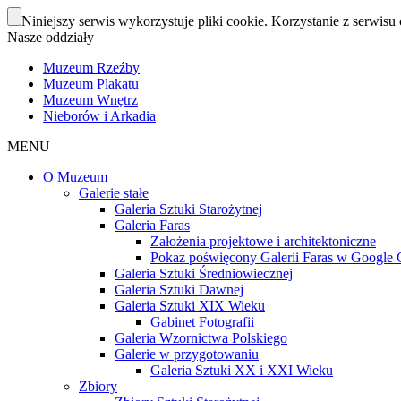
Niniejszy serwis wykorzystuje pliki cookie. Korzystanie z serwisu 
Nasze oddziały
Muzeum Rzeźby
Muzeum Plakatu
Muzeum Wnętrz
Nieborów i Arkadia
MENU
O Muzeum
Galerie stałe
Galeria Sztuki Starożytnej
Galeria Faras
Założenia projektowe i architektoniczne
Pokaz poświęcony Galerii Faras w Google Cu
Galeria Sztuki Średniowiecznej
Galeria Sztuki Dawnej
Galeria Sztuki XIX Wieku
Gabinet Fotografii
Galeria Wzornictwa Polskiego
Galerie w przygotowaniu
Galeria Sztuki XX i XXI Wieku
Zbiory