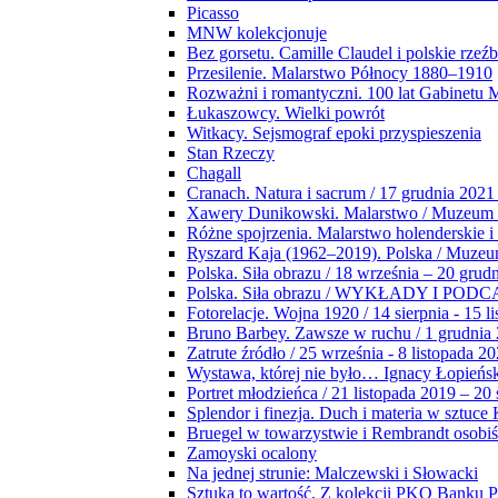
Picasso
MNW kolekcjonuje
Bez gorsetu. Camille Claudel i polskie rzeź
Przesilenie. Malarstwo Północy 1880–1910
Rozważni i romantyczni. 100 lat Gabinetu
Łukaszowcy. Wielki powrót
Witkacy. Sejsmograf epoki przyspieszenia
Stan Rzeczy
Chagall
Cranach. Natura i sacrum / 17 grudnia 2021
Xawery Dunikowski. Malarstwo / Muzeum 
Różne spojrzenia. Malarstwo holenderskie i
Ryszard Kaja (1962–2019). Polska / Muze
Polska. Siła obrazu / 18 września – 20 grud
Polska. Siła obrazu / WYKŁADY I POD
Fotorelacje. Wojna 1920 / 14 sierpnia - 15 l
Bruno Barbey. Zawsze w ruchu / 1 grudnia
Zatrute źródło / 25 września - 8 listopada 2
Wystawa, której nie było… Ignacy Łopieńs
Portret młodzieńca / 21 listopada 2019 – 20
Splendor i finezja. Duch i materia w sztuce 
Bruegel w towarzystwie i Rembrandt osobiś
Zamoyski ocalony
Na jednej strunie: Malczewski i Słowacki
Sztuka to wartość. Z kolekcji PKO Banku P