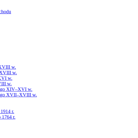
schodu
XVIII w.
XVIII w.
XVI w.
III w.
iego XIV–XVI w.
iego XVII–XVIII w.
 1914 r.
 1764 r.