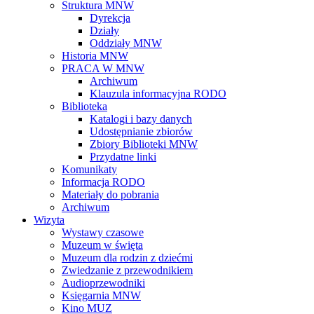
Struktura MNW
Dyrekcja
Działy
Oddziały MNW
Historia MNW
PRACA W MNW
Archiwum
Klauzula informacyjna RODO
Biblioteka
Katalogi i bazy danych
Udostępnianie zbiorów
Zbiory Biblioteki MNW
Przydatne linki
Komunikaty
Informacja RODO
Materiały do pobrania
Archiwum
Wizyta
Wystawy czasowe
Muzeum w święta
Muzeum dla rodzin z dziećmi
Zwiedzanie z przewodnikiem
Audioprzewodniki
Księgarnia MNW
Kino MUZ