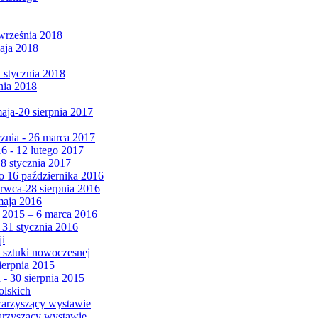
września 2018
maja 2018
1 stycznia 2018
nia 2018
maja-20 sierpnia 2017
cznia - 26 marca 2017
6 - 12 lutego 2017
 8 stycznia 2017
 16 października 2016
erwca-28 sierpnia 2016
maja 2016
da 2015 – 6 marca 2016
 31 stycznia 2016
ji
 sztuki nowoczesnej
ierpnia 2015
 - 30 sierpnia 2015
olskich
warzyszący wystawie
arzyszący wystawie