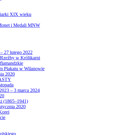
biarki XIX wieku
 Monet i Medali MNW
 – 27 lutego 2022
Rzeźby w Królikarni
 flamandzkie
um Plakatu w Wilanowie
nia 2020
CASTY
istopada
 2023 – 3 marca 2024
020
ki (1865–1941)
 stycznia 2020
Korei
cie
olskiego