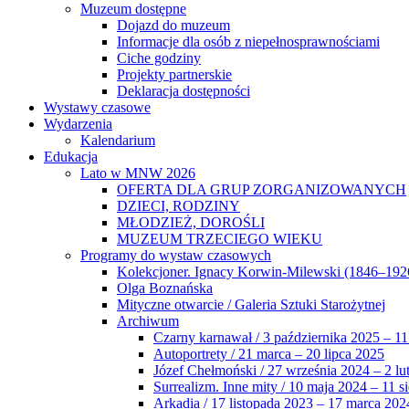
Muzeum dostępne
Dojazd do muzeum
Informacje dla osób z niepełnosprawnościami
Ciche godziny
Projekty partnerskie
Deklaracja dostępności
Wystawy czasowe
Wydarzenia
Kalendarium
Edukacja
Lato w MNW 2026
OFERTA DLA GRUP ZORGANIZOWANYCH
DZIECI, RODZINY
MŁODZIEŻ, DOROŚLI
MUZEUM TRZECIEGO WIEKU
Programy do wystaw czasowych
Kolekcjoner. Ignacy Korwin-Milewski (1846–192
Olga Boznańska
Mityczne otwarcie / Galeria Sztuki Starożytnej
Archiwum
Czarny karnawał / 3 października 2025 – 11
Autoportrety / 21 marca – 20 lipca 2025
Józef Chełmoński / 27 września 2024 – 2 lu
Surrealizm. Inne mity / 10 maja 2024 – 11 s
Arkadia / 17 listopada 2023 – 17 marca 202