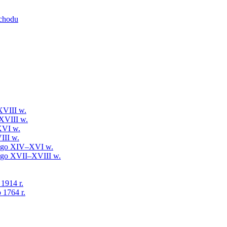
schodu
XVIII w.
XVIII w.
XVI w.
III w.
iego XIV–XVI w.
iego XVII–XVIII w.
 1914 r.
 1764 r.