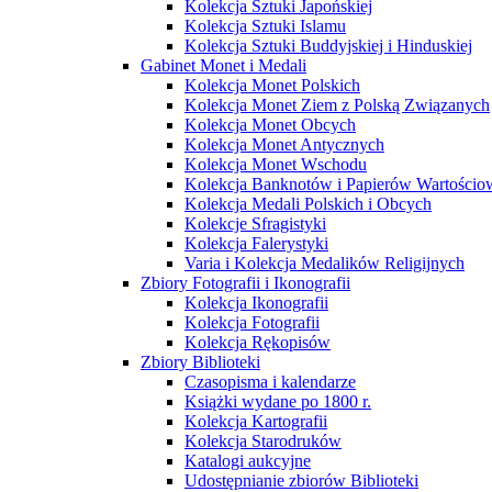
Kolekcja Sztuki Japońskiej
Kolekcja Sztuki Islamu
Kolekcja Sztuki Buddyjskiej i Hinduskiej
Gabinet Monet i Medali
Kolekcja Monet Polskich
Kolekcja Monet Ziem z Polską Związanych
Kolekcja Monet Obcych
Kolekcja Monet Antycznych
Kolekcja Monet Wschodu
Kolekcja Banknotów i Papierów Wartości
Kolekcja Medali Polskich i Obcych
Kolekcje Sfragistyki
Kolekcja Falerystyki
Varia i Kolekcja Medalików Religijnych
Zbiory Fotografii i Ikonografii
Kolekcja Ikonografii
Kolekcja Fotografii
Kolekcja Rękopisów
Zbiory Biblioteki
Czasopisma i kalendarze
Książki wydane po 1800 r.
Kolekcja Kartografii
Kolekcja Starodruków
Katalogi aukcyjne
Udostępnianie zbiorów Biblioteki