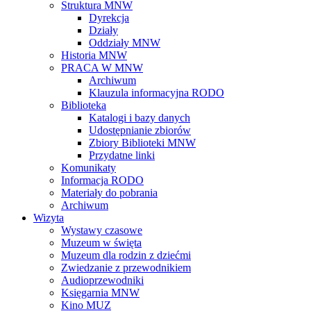
Struktura MNW
Dyrekcja
Działy
Oddziały MNW
Historia MNW
PRACA W MNW
Archiwum
Klauzula informacyjna RODO
Biblioteka
Katalogi i bazy danych
Udostępnianie zbiorów
Zbiory Biblioteki MNW
Przydatne linki
Komunikaty
Informacja RODO
Materiały do pobrania
Archiwum
Wizyta
Wystawy czasowe
Muzeum w święta
Muzeum dla rodzin z dziećmi
Zwiedzanie z przewodnikiem
Audioprzewodniki
Księgarnia MNW
Kino MUZ