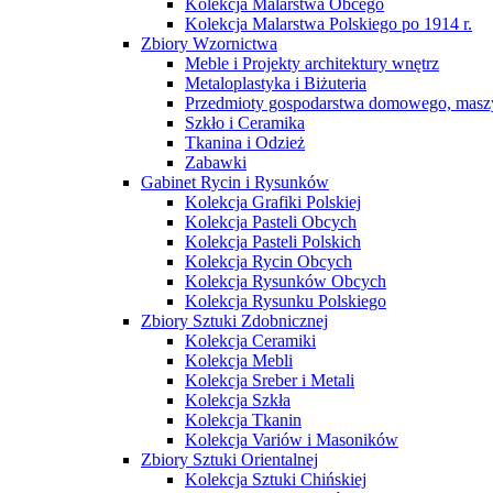
Kolekcja Malarstwa Obcego
Kolekcja Malarstwa Polskiego po 1914 r.
Zbiory Wzornictwa
Meble i Projekty architektury wnętrz
Metaloplastyka i Biżuteria
Przedmioty gospodarstwa domowego, maszy
Szkło i Ceramika
Tkanina i Odzież
Zabawki
Gabinet Rycin i Rysunków
Kolekcja Grafiki Polskiej
Kolekcja Pasteli Obcych
Kolekcja Pasteli Polskich
Kolekcja Rycin Obcych
Kolekcja Rysunków Obcych
Kolekcja Rysunku Polskiego
Zbiory Sztuki Zdobnicznej
Kolekcja Ceramiki
Kolekcja Mebli
Kolekcja Sreber i Metali
Kolekcja Szkła
Kolekcja Tkanin
Kolekcja Variów i Masoników
Zbiory Sztuki Orientalnej
Kolekcja Sztuki Chińskiej