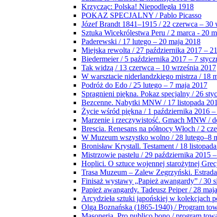
Krzycząc: Polska! Niepodległa 1918
POKAZ SPECJALNY / Pablo Picasso
Józef Brandt 1841–1915 / 22 czerwca – 30 
Sztuka Wicekrólestwa Peru / 2 marca - 20 
Paderewski / 17 lutego – 20 maja 2018
Miejska rewolta / 27 października 2017 – 2
Biedermeier / 5 października 2017 – 7 stycz
Tak widzą / 13 czerwca – 10 września 2017
W warsztacie niderlandzkiego mistrza / 18 
Podróż do Edo / 25 lutego – 7 maja 2017
Spragnieni piękna. Pokaz specjalny / 26 sty
Bezcenne. Nabytki MNW / 17 listopada 201
Życie wśród piękna / 1 października 2016 –
Marzenie i rzeczywistość. Gmach MNW / do
Brescia. Renesans na północy Włoch / 2 cz
W Muzeum wszystko wolno / 28 lutego–8 
Bronisław Krystall. Testament / 18 listopa
Mistrzowie pastelu / 29 października 2015 –
Hoplici. O sztuce wojennej starożytnej Grec
Trasa Muzeum – Zalew Zegrzyński. Estrada
Finisaż wystawy „Papież awangardy” / 30 s
Papież awangardy. Tadeusz Peiper / 28 maja
Arcydzieła sztuki japońskiej w kolekcjach p
Olga Boznańska (1865-1940) / Program to
Masoneria. Pro publico bono / program tow