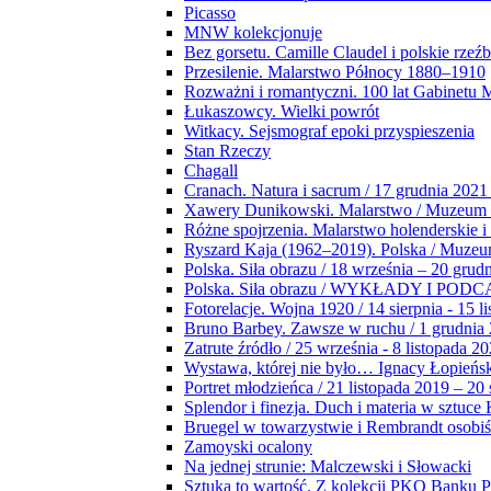
Picasso
MNW kolekcjonuje
Bez gorsetu. Camille Claudel i polskie rzeź
Przesilenie. Malarstwo Północy 1880–1910
Rozważni i romantyczni. 100 lat Gabinetu
Łukaszowcy. Wielki powrót
Witkacy. Sejsmograf epoki przyspieszenia
Stan Rzeczy
Chagall
Cranach. Natura i sacrum / 17 grudnia 2021
Xawery Dunikowski. Malarstwo / Muzeum 
Różne spojrzenia. Malarstwo holenderskie i
Ryszard Kaja (1962–2019). Polska / Muze
Polska. Siła obrazu / 18 września – 20 grud
Polska. Siła obrazu / WYKŁADY I POD
Fotorelacje. Wojna 1920 / 14 sierpnia - 15 l
Bruno Barbey. Zawsze w ruchu / 1 grudnia
Zatrute źródło / 25 września - 8 listopada 2
Wystawa, której nie było… Ignacy Łopieńs
Portret młodzieńca / 21 listopada 2019 – 20
Splendor i finezja. Duch i materia w sztuce 
Bruegel w towarzystwie i Rembrandt osobiś
Zamoyski ocalony
Na jednej strunie: Malczewski i Słowacki
Sztuka to wartość. Z kolekcji PKO Banku P