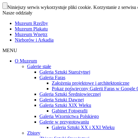
Niniejszy serwis wykorzystuje pliki cookie. Korzystanie z serwisu 
Nasze oddziały
Muzeum Rzeźby
Muzeum Plakatu
Muzeum Wnętrz
Nieborów i Arkadia
MENU
O Muzeum
Galerie stałe
Galeria Sztuki Starożytnej
Galeria Faras
Założenia projektowe i architektoniczne
Pokaz poświęcony Galerii Faras w Google Cu
Galeria Sztuki Średniowiecznej
Galeria Sztuki Dawnej
Galeria Sztuki XIX Wieku
Gabinet Fotografii
Galeria Wzornictwa Polskiego
Galerie w przygotowaniu
Galeria Sztuki XX i XXI Wieku
Zbiory