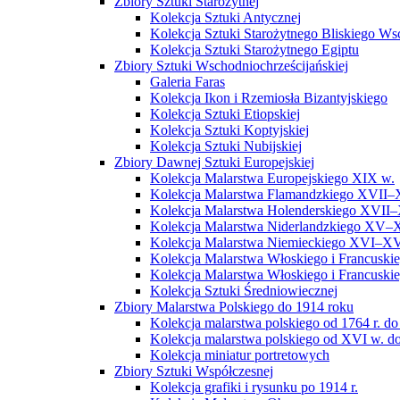
Zbiory Sztuki Starożytnej
Kolekcja Sztuki Antycznej
Kolekcja Sztuki Starożytnego Bliskiego W
Kolekcja Sztuki Starożytnego Egiptu
Zbiory Sztuki Wschodniochrześcijańskiej
Galeria Faras
Kolekcja Ikon i Rzemiosła Bizantyjskiego
Kolekcja Sztuki Etiopskiej
Kolekcja Sztuki Koptyjskiej
Kolekcja Sztuki Nubijskiej
Zbiory Dawnej Sztuki Europejskiej
Kolekcja Malarstwa Europejskiego XIX w.
Kolekcja Malarstwa Flamandzkiego XVII–
Kolekcja Malarstwa Holenderskiego XVII–
Kolekcja Malarstwa Niderlandzkiego XV–
Kolekcja Malarstwa Niemieckiego XVI–XV
Kolekcja Malarstwa Włoskiego i Francusk
Kolekcja Malarstwa Włoskiego i Francusk
Kolekcja Sztuki Średniowiecznej
Zbiory Malarstwa Polskiego do 1914 roku
Kolekcja malarstwa polskiego od 1764 r. do
Kolekcja malarstwa polskiego od XVI w. do
Kolekcja miniatur portretowych
Zbiory Sztuki Współczesnej
Kolekcja grafiki i rysunku po 1914 r.