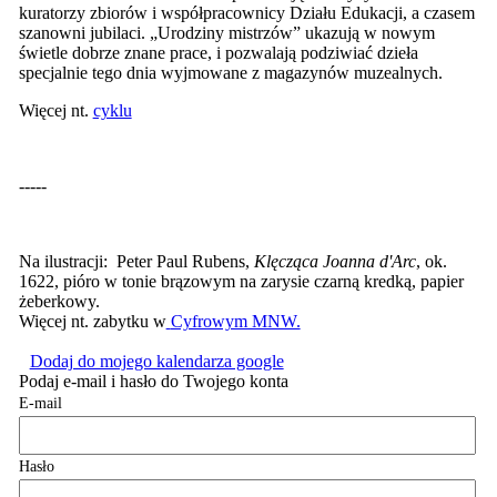
kuratorzy zbiorów i współpracownicy Działu Edukacji, a czasem
szanowni jubilaci. „Urodziny mistrzów” ukazują w nowym
świetle dobrze znane prace, i pozwalają podziwiać dzieła
specjalnie tego dnia wyjmowane z magazynów muzealnych.
Więcej nt.
cyklu
-----
Na ilustracji: Peter Paul Rubens,
Klęcząca Joanna d'Arc
, ok.
1622, pióro w tonie brązowym na zarysie czarną kredką, papier
żeberkowy.
Więcej nt. zabytku w
Cyfrowym MNW.
Dodaj do mojego kalendarza google
Podaj e-mail i hasło do Twojego konta
E-mail
Hasło