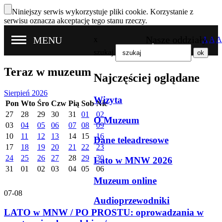
Niniejszy serwis wykorzystuje pliki cookie. Korzystanie z
serwisu oznacza akceptację tego stanu rzeczy.
Nasze oddziały
MENU
x
A
A
A
szukaj
Teraz w muzeum
Najczęściej oglądane
Sierpień 2026
Wizyta
Pon
Wto
Śro
Czw
Pią
Sob
Nie
27
28
29
30
31
01
02
O Muzeum
03
04
05
06
07
08
09
10
11
12
13
14
15
16
Dane teleadresowe
17
18
19
20
21
22
23
24
25
26
27
28
29
30
Lato w MNW 2026
31
01
02
03
04
05
06
Muzeum online
07-08
Audioprzewodniki
LATO w MNW / PO PROSTU: oprowadzania w