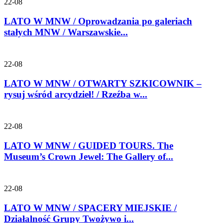
22-08
LATO W MNW / Oprowadzania po galeriach
stałych MNW / Warszawskie...
22-08
LATO W MNW / OTWARTY SZKICOWNIK –
rysuj wśród arcydzieł! / Rzeźba w...
22-08
LATO W MNW / GUIDED TOURS. The
Museum’s Crown Jewel: The Gallery of...
22-08
LATO W MNW / SPACERY MIEJSKIE /
Działalność Grupy Twożywo i...