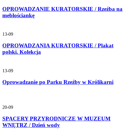
OPROWADZANIE KURATORSKIE / Rzeźba na
meblościankę
13-09
OPROWADZANIA KURATORSKIE / Plakat
polski. Kolekcja
13-09
Oprowadzanie po Parku Rzeźby w Królikarni
20-09
SPACERY PRZYRODNICZE W MUZEUM
WNĘTRZ / Dzień wody