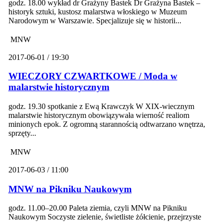
godz. 18.00 wykład dr Grażyny Bastek Dr Grażyna Bastek –
historyk sztuki, kustosz malarstwa włoskiego w Muzeum
Narodowym w Warszawie. Specjalizuje się w historii...
MNW
2017-06-01 / 19:30
WIECZORY CZWARTKOWE / Moda w
malarstwie historycznym
godz. 19.30 spotkanie z Ewą Krawczyk W XIX-wiecznym
malarstwie historycznym obowiązywała wierność realiom
minionych epok. Z ogromną starannością odtwarzano wnętrza,
sprzęty...
MNW
2017-06-03 / 11:00
MNW na Pikniku Naukowym
godz. 11.00–20.00 Paleta ziemia, czyli MNW na Pikniku
Naukowym Soczyste zielenie, świetliste żółcienie, przejrzyste