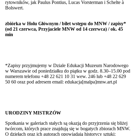
rytowników, jak Paulus Pontius, Lucas Vorsterman i Schelte à
Bolswert.
zbiórka w Holu Głównym / bilet wstępu do MNW / zapisy*
(od 21 czerwca, Przyjaciele MNW od 14 czerwca) / ok. 45
min
*Zapisy przyjmujemy w Dziale Edukacji Muzeum Narodowego
w Warszawie od poniedziałku do piątku w godz. 8.30–15.00 pod
numerem telefonu +48 22 621 10 31 wew. 246 lub +48 22 629
50 60 oraz pod adresem email:
edukacja[malpa]mnw.art.pl
URODZINY MISTRZÓW
Spotkania w galeriach stałych są okazją do przyjrzenia się bliżej
twórcom, których prace znajdują się w bogatych zbiorach MNW.
O dziełach oraz ich autorach opowiadają historycy sztuki: