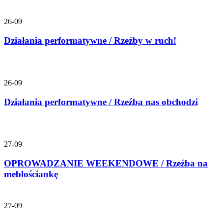
26-09
Działania performatywne / Rzeźby w ruch!
26-09
Działania performatywne / Rzeźba nas obchodzi
27-09
OPROWADZANIE WEEKENDOWE / Rzeźba na
meblościankę
27-09