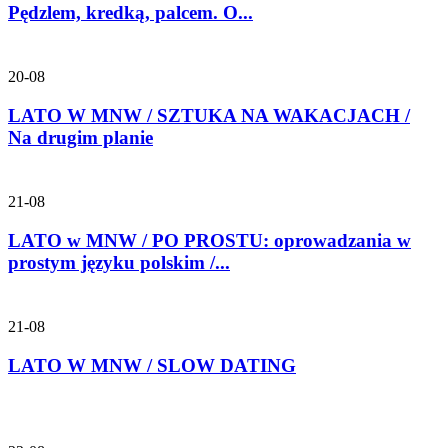
Pędzlem, kredką, palcem. O...
20-08
LATO W MNW / SZTUKA NA WAKACJACH /
Na drugim planie
21-08
LATO w MNW / PO PROSTU: oprowadzania w
prostym języku polskim /...
21-08
LATO W MNW / SLOW DATING