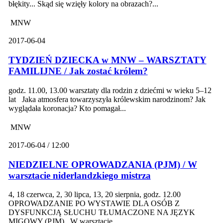
błękity... Skąd się wzięły kolory na obrazach?...
MNW
2017-06-04
TYDZIEŃ DZIECKA w MNW – WARSZTATY
FAMILIJNE / Jak zostać królem?
godz. 11.00, 13.00 warsztaty dla rodzin z dziećmi w wieku 5–12
lat Jaka atmosfera towarzyszyła królewskim narodzinom? Jak
wyglądała koronacja? Kto pomagał...
MNW
2017-06-04 / 12:00
NIEDZIELNE OPROWADZANIA (PJM) / W
warsztacie niderlandzkiego mistrza
4, 18 czerwca, 2, 30 lipca, 13, 20 sierpnia, godz. 12.00
OPROWADZANIE PO WYSTAWIE DLA OSÓB Z
DYSFUNKCJĄ SŁUCHU TŁUMACZONE NA JĘZYK
MIGOWY (PJM) W warsztacie...