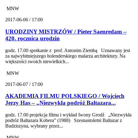
MNW
2017-06-06 / 17:00
URODZINY MISTRZÓW / Pieter Saenredam –
420. rocznica urodzin
godz. 17.00 spotkanie z prof. Antonim Ziembą Uznawany jest
za najwybitniejszego holenderskiego malarza architektury. Na
większości swoich niewielkich...
MNW
2017-06-07 / 17:00
AKADEMIA FILMU POLSKIEGO / Wojciech
Jerzy Has – „Niezwykła podróż Baltazara...
godz. 17.00 projekcja filmu i wykład Iwony Grodź „Niezwykła
podróż Baltazara Kobera” (1988) Szesnastoletni Baltazar z
Budziszyna, wybrany przez...
MNW