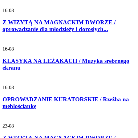
16-08
Z WIZYTĄ NA MAGNACKIM DWORZE /
oprowadzanie dla młodzieży i dorosłych...
16-08
KLASYKA NA LEŻAKACH / Muzyka srebrnego
ekranu
16-08
OPROWADZANIE KURATORSKIE / Rzeźba na
meblościankę
23-08
Z WIZYTĄ NA MAGNACKIM DWORZE /