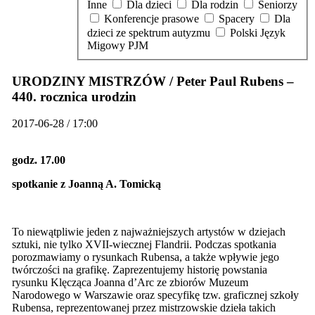
Inne
Dla dzieci
Dla rodzin
Seniorzy
Konferencje prasowe
Spacery
Dla
dzieci ze spektrum autyzmu
Polski Język
Migowy PJM
URODZINY MISTRZÓW / Peter Paul Rubens –
440. rocznica urodzin
2017-06-28 / 17:00
god
z. 17.00
spotkanie z
Joanną A. Tomicką
To niewątpliwie jeden z najważniejszych artystów w dziejach
sztuki, nie tylko XVII-wiecznej Flandrii. Podczas spotkania
porozmawiamy o rysunkach Rubensa, a także wpływie jego
twórczości na grafikę. Zaprezentujemy historię powstania
rysunku Klęcząca Joanna d’Arc ze zbiorów Muzeum
Narodowego w Warszawie oraz specyfikę tzw. graficznej szkoły
Rubensa, reprezentowanej przez mistrzowskie dzieła takich