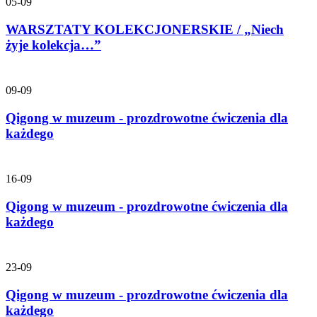
05-09
WARSZTATY KOLEKCJONERSKIE / „Niech
żyje kolekcja…”
09-09
Qigong w muzeum - prozdrowotne ćwiczenia dla
każdego
16-09
Qigong w muzeum - prozdrowotne ćwiczenia dla
każdego
23-09
Qigong w muzeum - prozdrowotne ćwiczenia dla
każdego