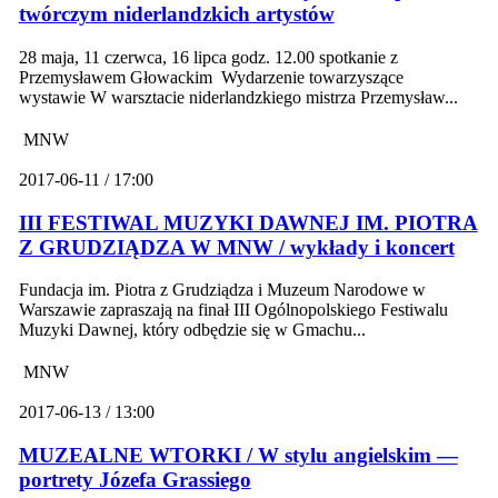
twórczym niderlandzkich artystów
28 maja, 11 czerwca, 16 lipca godz. 12.00 spotkanie z
Przemysławem Głowackim Wydarzenie towarzyszące
wystawie W warsztacie niderlandzkiego mistrza Przemysław...
MNW
2017-06-11 / 17:00
III FESTIWAL MUZYKI DAWNEJ IM. PIOTRA
Z GRUDZIĄDZA W MNW / wykłady i koncert
Fundacja im. Piotra z Grudziądza i Muzeum Narodowe w
Warszawie zapraszają na finał III Ogólnopolskiego Festiwalu
Muzyki Dawnej, który odbędzie się w Gmachu...
MNW
2017-06-13 / 13:00
MUZEALNE WTORKI / W stylu angielskim —
portrety Józefa Grassiego