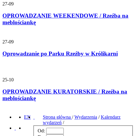
27-09
OPROWADZANIE WEEKENDOWE / Rzeźba na
meblościankę
27-09
Oprowadzanie po Parku Rzeźby w Królikarni
25-10
OPROWADZANIE KURATORSKIE / Rzeźba na
meblościankę
EN
Strona główna
/
Wydarzenia
/
Kalendarz
wydarzeń
/
Od: