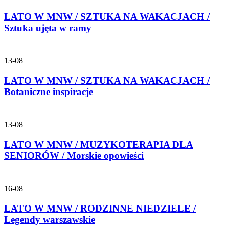
LATO W MNW / SZTUKA NA WAKACJACH /
Sztuka ujęta w ramy
13-08
LATO W MNW / SZTUKA NA WAKACJACH /
Botaniczne inspiracje
13-08
LATO W MNW / MUZYKOTERAPIA DLA
SENIORÓW / Morskie opowieści
16-08
LATO W MNW / RODZINNE NIEDZIELE /
Legendy warszawskie