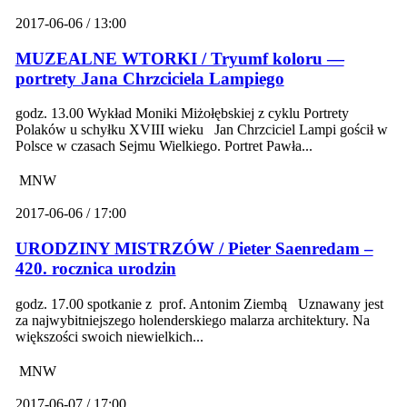
2017-06-06 / 13:00
MUZEALNE WTORKI / Tryumf koloru —
portrety Jana Chrzciciela Lampiego
godz. 13.00 Wykład Moniki Miżołębskiej z cyklu Portrety
Polaków u schyłku XVIII wieku Jan Chrzciciel Lampi gościł w
Polsce w czasach Sejmu Wielkiego. Portret Pawła...
MNW
2017-06-06 / 17:00
URODZINY MISTRZÓW / Pieter Saenredam –
420. rocznica urodzin
godz. 17.00 spotkanie z prof. Antonim Ziembą Uznawany jest
za najwybitniejszego holenderskiego malarza architektury. Na
większości swoich niewielkich...
MNW
2017-06-07 / 17:00