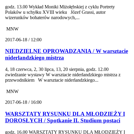
godz. 13.00 Wykład Moniki Miżołębskiej z cyklu Portrety
Polaków u schyłku XVIII wieku Józef Grassi, autor
wizerunków bohaterów narodowych,...
MNW
2017-06-18 / 12:00
NIEDZIELNE OPROWADZANIA / W warsztacie
niderlandzkiego mistrza
4, 18 czerwca, 2, 30 lipca, 13, 20 sierpnia, godz. 12.00
zwiedzanie wystawy W warsztacie niderlandzkiego mistrza z
przewodnikiem W warsztacie niderlandzkiego...
MNW
2017-06-18 / 16:00
WARSZTATY RYSUNKU DLA MŁODZIEŻY I
DOROSŁYCH / Spotkanie II. Studium postaci
godz. 16.00 WARSZTATY RYSUNKU DLA MŁODZIEŻY I