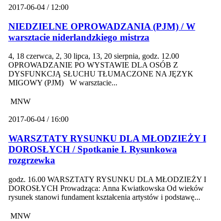
2017-06-04 / 12:00
NIEDZIELNE OPROWADZANIA (PJM) / W
warsztacie niderlandzkiego mistrza
4, 18 czerwca, 2, 30 lipca, 13, 20 sierpnia, godz. 12.00
OPROWADZANIE PO WYSTAWIE DLA OSÓB Z
DYSFUNKCJĄ SŁUCHU TŁUMACZONE NA JĘZYK
MIGOWY (PJM) W warsztacie...
MNW
2017-06-04 / 16:00
WARSZTATY RYSUNKU DLA MŁODZIEŻY I
DOROSŁYCH / Spotkanie I. Rysunkowa
rozgrzewka
godz. 16.00 WARSZTATY RYSUNKU DLA MŁODZIEŻY I
DOROSŁYCH Prowadząca: Anna Kwiatkowska Od wieków
rysunek stanowi fundament kształcenia artystów i podstawę...
MNW