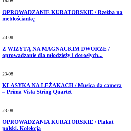
16-08
OPROWADZANIE KURATORSKIE / Rzeźba na
meblościankę
23-08
Z WIZYTĄ NA MAGNACKIM DWORZE /
oprowadzanie dla młodzieży i dorosłych...
23-08
KLASYKA NA LEŻAKACH / Musica da camera
– Prima Vista String Quartet
23-08
OPROWADZANIA KURATORSKIE / Plakat
polski. Kolekcja