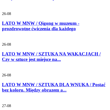
26-08
LATO W MNW / Qigong w muzeum -
prozdrowotne ćwiczenia dla każdego
26-08
LATO W MNW / SZTUKA NA WAKACJACH /
Czy w sztuce jest miejsce na...
26-08
LATO W MNW / SZTUKA DLA WNUKA / Postać
bez koloru. Między obrazem a...
27-08