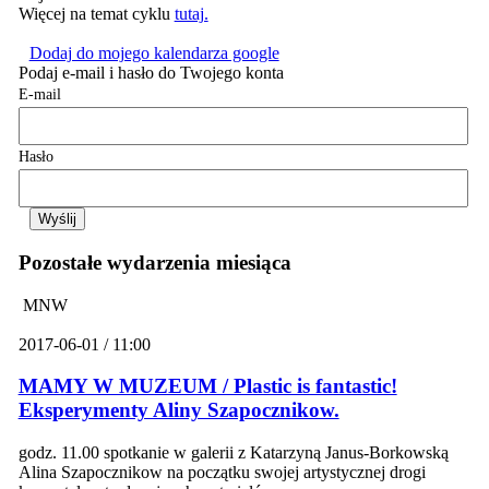
Więcej na temat cyklu
tutaj.
Dodaj do mojego kalendarza google
Podaj e-mail i hasło do Twojego konta
E-mail
Hasło
Pozostałe wydarzenia miesiąca
MNW
2017-06-01 / 11:00
MAMY W MUZEUM / Plastic is fantastic!
Eksperymenty Aliny Szapocznikow.
godz. 11.00 spotkanie w galerii z Katarzyną Janus-Borkowską
Alina Szapocznikow na początku swojej artystycznej drogi