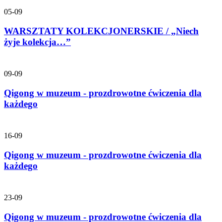
05-09
WARSZTATY KOLEKCJONERSKIE / „Niech
żyje kolekcja…”
09-09
Qigong w muzeum - prozdrowotne ćwiczenia dla
każdego
16-09
Qigong w muzeum - prozdrowotne ćwiczenia dla
każdego
23-09
Qigong w muzeum - prozdrowotne ćwiczenia dla