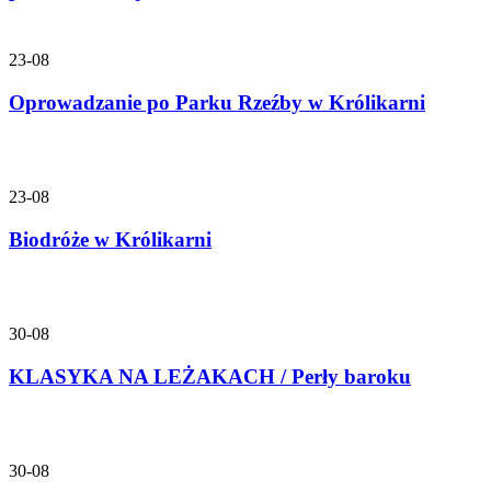
23-08
Oprowadzanie po Parku Rzeźby w Królikarni
23-08
Biodróże w Królikarni
30-08
KLASYKA NA LEŻAKACH / Perły baroku
30-08