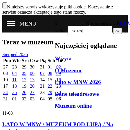
Niniejszy serwis wykorzystuje pliki cookie. Korzystanie z
serwisu oznacza akceptację tego stanu rzeczy.
Nasze oddziały
MENU
x
A
A
A
szukaj
Teraz w muzeum
Najczęściej oglądane
Sierpień 2026
Wizyta
Pon
Wto
Śro
Czw
Pią
Sob
Nie
27
28
29
30
31
01
02
O Muzeum
03
04
05
06
07
08
09
10
11
12
13
14
15
16
Lato w MNW 2026
17
18
19
20
21
22
23
24
25
26
27
28
29
30
Dane teleadresowe
31
01
02
03
04
05
06
Muzeum online
11-08
LATO W MNW / MUZEUM POD LUPĄ / Na