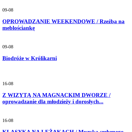
09-08
OPROWADZANIE WEEKENDOWE / Rzeźba na
meblościankę
09-08
Biodróże w Królikarni
16-08
Z WIZYTĄ NA MAGNACKIM DWORZE /
oprowadzanie dla młodzieży i dorosłych...
16-08
KLASYKA NA LEŻAKACH / Muzyka srebrnego