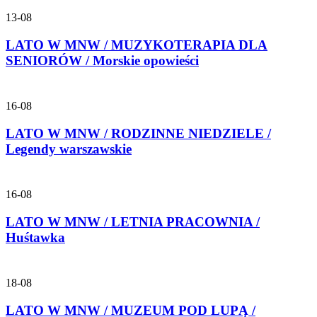
13-08
LATO W MNW / MUZYKOTERAPIA DLA
SENIORÓW / Morskie opowieści
16-08
LATO W MNW / RODZINNE NIEDZIELE /
Legendy warszawskie
16-08
LATO W MNW / LETNIA PRACOWNIA /
Huśtawka
18-08
LATO W MNW / MUZEUM POD LUPĄ /