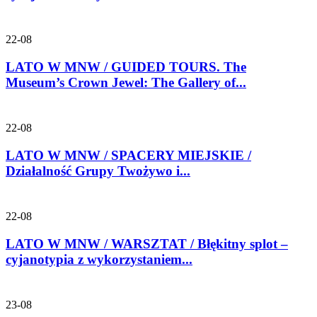
22-08
LATO W MNW / GUIDED TOURS. The
Museum’s Crown Jewel: The Gallery of...
22-08
LATO W MNW / SPACERY MIEJSKIE /
Działalność Grupy Twożywo i...
22-08
LATO W MNW / WARSZTAT / Błękitny splot –
cyjanotypia z wykorzystaniem...
23-08