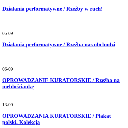
Działania performatywne / Rzeźby w ruch!
05-09
Działania performatywne / Rzeźba nas obchodzi
06-09
OPROWADZANIE KURATORSKIE / Rzeźba na
meblościankę
13-09
OPROWADZANIA KURATORSKIE / Plakat
polski. Kolekcja