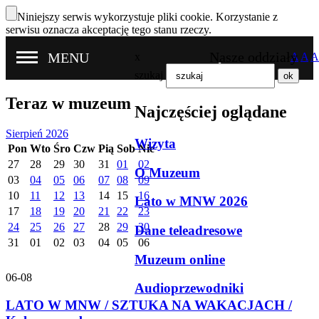
Niniejszy serwis wykorzystuje pliki cookie. Korzystanie z
serwisu oznacza akceptację tego stanu rzeczy.
Nasze oddziały
MENU
x
A
A
A
szukaj
Teraz w muzeum
Najczęściej oglądane
Sierpień 2026
Wizyta
Pon
Wto
Śro
Czw
Pią
Sob
Nie
27
28
29
30
31
01
02
O Muzeum
03
04
05
06
07
08
09
10
11
12
13
14
15
16
Lato w MNW 2026
17
18
19
20
21
22
23
24
25
26
27
28
29
30
Dane teleadresowe
31
01
02
03
04
05
06
Muzeum online
06-08
Audioprzewodniki
LATO W MNW / SZTUKA NA WAKACJACH /