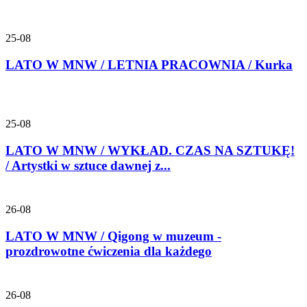
25-08
LATO W MNW / LETNIA PRACOWNIA / Kurka
25-08
LATO W MNW / WYKŁAD. CZAS NA SZTUKĘ!
/ Artystki w sztuce dawnej z...
26-08
LATO W MNW / Qigong w muzeum -
prozdrowotne ćwiczenia dla każdego
26-08