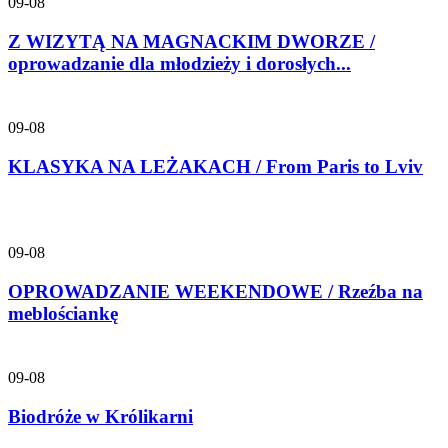
09-08
Z WIZYTĄ NA MAGNACKIM DWORZE /
oprowadzanie dla młodzieży i dorosłych...
09-08
KLASYKA NA LEŻAKACH / From Paris to Lviv
09-08
OPROWADZANIE WEEKENDOWE / Rzeźba na
meblościankę
09-08
Biodróże w Królikarni