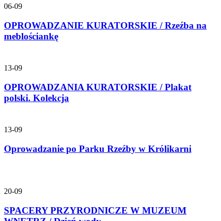
06-09
OPROWADZANIE KURATORSKIE / Rzeźba na
meblościankę
13-09
OPROWADZANIA KURATORSKIE / Plakat
polski. Kolekcja
13-09
Oprowadzanie po Parku Rzeźby w Królikarni
20-09
SPACERY PRZYRODNICZE W MUZEUM