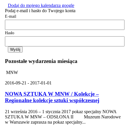
Dodaj do mojego kalendarza google
Podaj e-mail i hasło do Twojego konta
E-mail
Hasło
Pozostałe wydarzenia miesiąca
MNW
2016-09-21 - 2017-01-01
NOWA SZTUKA W MNW / Kolekcje –
Regionalne kolekcje sztuki współczesnej
21 września 2016 – 1 stycznia 2017 pokaz specjalny NOWA
SZTUKA W MNW – ODSŁONA II Muzeum Narodowe
w Warszawie zaprasza na pokaz specjalny...