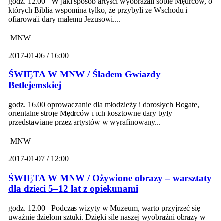
godz. 12.00 W jaki sposób artyści wyobrażali sobie Mędrców, o
których Biblia wspomina tylko, że przybyli ze Wschodu i
ofiarowali dary małemu Jezusowi....
MNW
2017-01-06 / 16:00
ŚWIĘTA W MNW / Śladem Gwiazdy
Betlejemskiej
godz. 16.00 oprowadzanie dla młodzieży i dorosłych Bogate,
orientalne stroje Mędrców i ich kosztowne dary były
przedstawiane przez artystów w wyrafinowany...
MNW
2017-01-07 / 12:00
ŚWIĘTA W MNW / Ożywione obrazy – warsztaty
dla dzieci 5–12 lat z opiekunami
godz. 12.00 Podczas wizyty w Muzeum, warto przyjrzeć się
uważnie dziełom sztuki. Dzięki sile naszej wyobraźni obrazy w