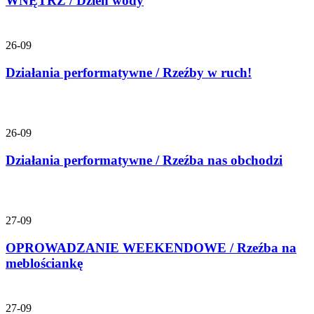
WNĘTRZ / Dzień wody
26-09
Działania performatywne / Rzeźby w ruch!
26-09
Działania performatywne / Rzeźba nas obchodzi
27-09
OPROWADZANIE WEEKENDOWE / Rzeźba na
meblościankę
27-09