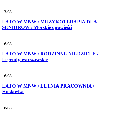
13-08
LATO W MNW / MUZYKOTERAPIA DLA
SENIORÓW / Morskie opowieści
16-08
LATO W MNW / RODZINNE NIEDZIELE /
Legendy warszawskie
16-08
LATO W MNW / LETNIA PRACOWNIA /
Huśtawka
18-08