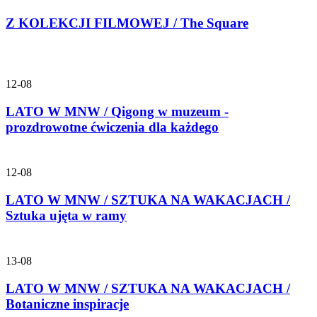
Z KOLEKCJI FILMOWEJ / The Square
12-08
LATO W MNW / Qigong w muzeum -
prozdrowotne ćwiczenia dla każdego
12-08
LATO W MNW / SZTUKA NA WAKACJACH /
Sztuka ujęta w ramy
13-08
LATO W MNW / SZTUKA NA WAKACJACH /
Botaniczne inspiracje