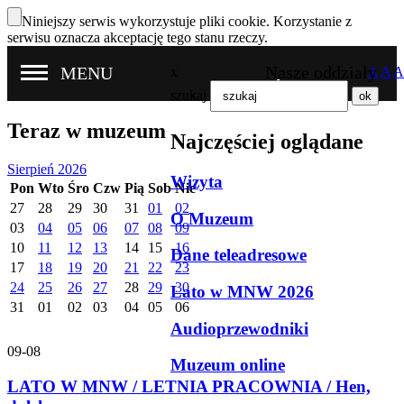
Niniejszy serwis wykorzystuje pliki cookie. Korzystanie z
serwisu oznacza akceptację tego stanu rzeczy.
Nasze oddziały
MENU
x
A
A
A
szukaj
Teraz w muzeum
Najczęściej oglądane
Sierpień 2026
Wizyta
Pon
Wto
Śro
Czw
Pią
Sob
Nie
27
28
29
30
31
01
02
O Muzeum
03
04
05
06
07
08
09
10
11
12
13
14
15
16
Dane teleadresowe
17
18
19
20
21
22
23
24
25
26
27
28
29
30
Lato w MNW 2026
31
01
02
03
04
05
06
Audioprzewodniki
09-08
Muzeum online
LATO W MNW / LETNIA PRACOWNIA / Hen,