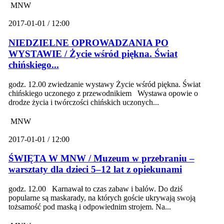
MNW
2017-01-01 / 12:00
NIEDZIELNE OPROWADZANIA PO
WYSTAWIE / Życie wśród piękna. Świat
chińskiego...
godz. 12.00 zwiedzanie wystawy Życie wśród piękna. Świat
chińskiego uczonego z przewodnikiem Wystawa opowie o
drodze życia i twórczości chińskich uczonych...
MNW
2017-01-01 / 12:00
ŚWIĘTA W MNW / Muzeum w przebraniu –
warsztaty dla dzieci 5–12 lat z opiekunami
godz. 12.00 Karnawał to czas zabaw i balów. Do dziś
popularne są maskarady, na których goście ukrywają swoją
tożsamość pod maską i odpowiednim strojem. Na...