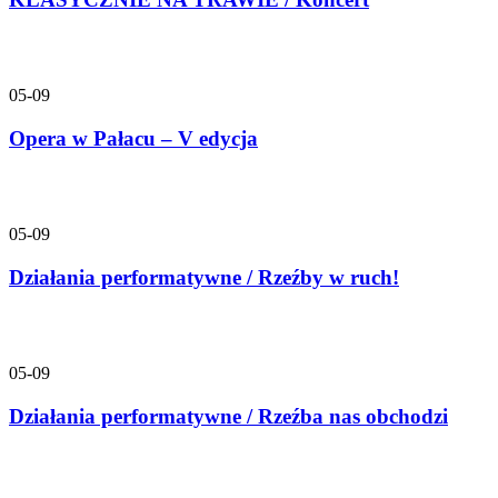
05-09
Opera w Pałacu – V edycja
05-09
Działania performatywne / Rzeźby w ruch!
05-09
Działania performatywne / Rzeźba nas obchodzi