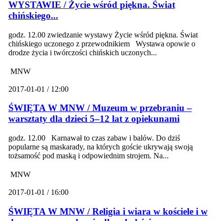
WYSTAWIE / Życie wśród piękna. Świat
chińskiego...
godz. 12.00 zwiedzanie wystawy Życie wśród piękna. Świat
chińskiego uczonego z przewodnikiem Wystawa opowie o
drodze życia i twórczości chińskich uczonych...
MNW
2017-01-01 / 12:00
ŚWIĘTA W MNW / Muzeum w przebraniu –
warsztaty dla dzieci 5–12 lat z opiekunami
godz. 12.00 Karnawał to czas zabaw i balów. Do dziś
popularne są maskarady, na których goście ukrywają swoją
tożsamość pod maską i odpowiednim strojem. Na...
MNW
2017-01-01 / 16:00
ŚWIĘTA W MNW / Religia i wiara w kościele i w