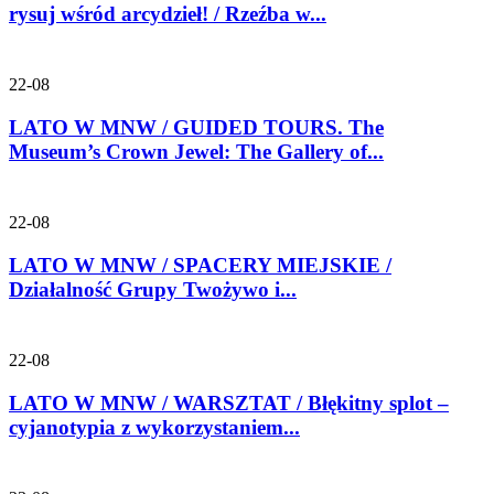
rysuj wśród arcydzieł! / Rzeźba w...
22-08
LATO W MNW / GUIDED TOURS. The
Museum’s Crown Jewel: The Gallery of...
22-08
LATO W MNW / SPACERY MIEJSKIE /
Działalność Grupy Twożywo i...
22-08
LATO W MNW / WARSZTAT / Błękitny splot –
cyjanotypia z wykorzystaniem...