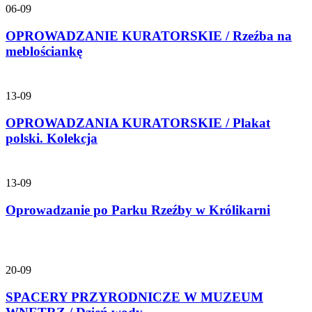
06-09
OPROWADZANIE KURATORSKIE / Rzeźba na
meblościankę
13-09
OPROWADZANIA KURATORSKIE / Plakat
polski. Kolekcja
13-09
Oprowadzanie po Parku Rzeźby w Królikarni
20-09
SPACERY PRZYRODNICZE W MUZEUM