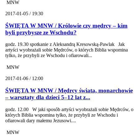
MNW
2017-01-05 / 19:30
ŚWIĘTA W MNW / Królowie czy mędrcy – kim
byli przybysze ze Wschodu?
godz. 19.30 spotkanie z Aleksandrą Kresowską-Pawlak Jak
artyści wyobrażali sobie Mędrców, o których Biblia wspomina
tylko, że przybyli ze Wschodu i ofiarowali...
MNW
2017-01-06 / 12:00
ŚWIĘTA W MNW / Mędrcy świata, monarchowie
– warsztaty dla dzieci 5–12 lat z...
godz. 12.00 W jaki sposób artyści wyobrażali sobie Mędrców, o
których Biblia wspomina tylko, że przybyli ze Wschodu i
ofiarowali dary małemu Jezusowi....
MNW