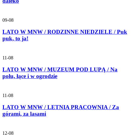
daleko
09-08
LATO W MNW / RODZINNE NIEDZIELE / Puk
puk, to ja!
11-08
LATO W MNW / MUZEUM POD LUPĄ / Na
polu, łące i w ogrodzie
11-08
LATO W MNW / LETNIA PRACOWNIA / Za
górami, za lasami
12-08