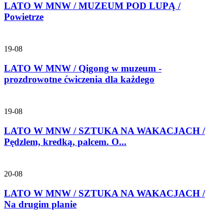
LATO W MNW / MUZEUM POD LUPĄ /
Powietrze
19-08
LATO W MNW / Qigong w muzeum -
prozdrowotne ćwiczenia dla każdego
19-08
LATO W MNW / SZTUKA NA WAKACJACH /
Pędzlem, kredką, palcem. O...
20-08
LATO W MNW / SZTUKA NA WAKACJACH /
Na drugim planie