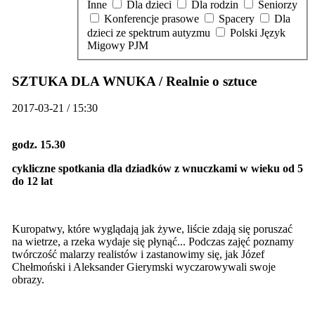
Inne
Dla dzieci
Dla rodzin
Seniorzy
Konferencje prasowe
Spacery
Dla
dzieci ze spektrum autyzmu
Polski Język
Migowy PJM
SZTUKA DLA WNUKA / Realnie o sztuce
2017-03-21 / 15:30
godz. 15.30
cykliczne spotkania dla dziadków z wnuczkami w wieku od 5
do 12 lat
Kuropatwy, które wyglądają jak żywe, liście zdają się poruszać
na wietrze, a rzeka wydaje się płynąć... Podczas zajęć poznamy
twórczość malarzy realistów i zastanowimy się, jak Józef
Chełmoński i Aleksander Gierymski wyczarowywali swoje
obrazy.