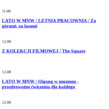
11-08
LATO W MNW / LETNIA PRACOWNIA / Za
górami, za lasami
12-08
Z KOLEKCJI FILMOWEJ / The Square
12-08
LATO W MNW / Qigong w muzeum -
prozdrowotne ćwiczenia dla każdego
12-08