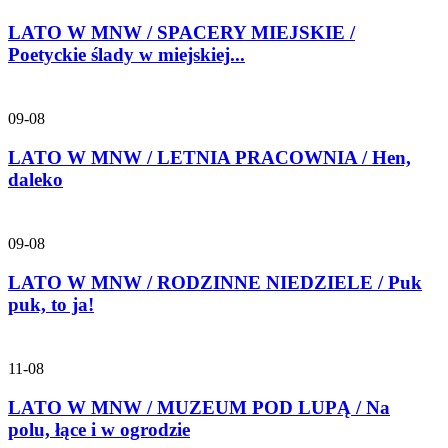
LATO W MNW / SPACERY MIEJSKIE /
Poetyckie ślady w miejskiej...
09-08
LATO W MNW / LETNIA PRACOWNIA / Hen,
daleko
09-08
LATO W MNW / RODZINNE NIEDZIELE / Puk
puk, to ja!
11-08
LATO W MNW / MUZEUM POD LUPĄ / Na
polu, łące i w ogrodzie