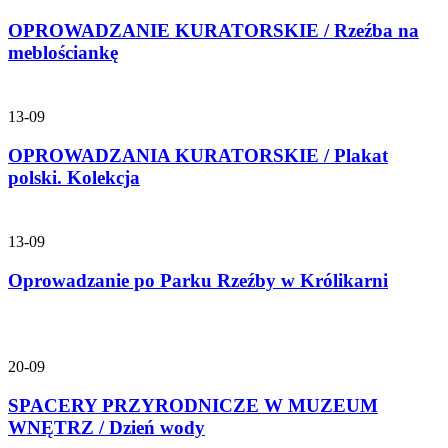
OPROWADZANIE KURATORSKIE / Rzeźba na
meblościankę
13-09
OPROWADZANIA KURATORSKIE / Plakat
polski. Kolekcja
13-09
Oprowadzanie po Parku Rzeźby w Królikarni
20-09
SPACERY PRZYRODNICZE W MUZEUM
WNĘTRZ / Dzień wody