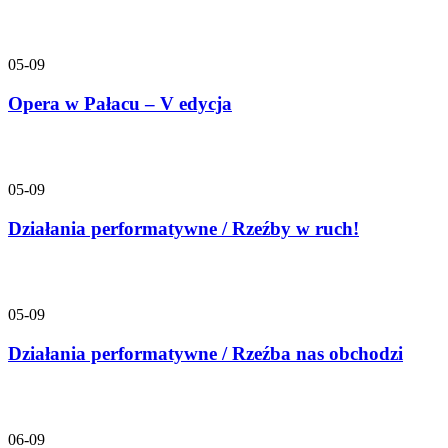
05-09
Opera w Pałacu – V edycja
05-09
Działania performatywne / Rzeźby w ruch!
05-09
Działania performatywne / Rzeźba nas obchodzi
06-09