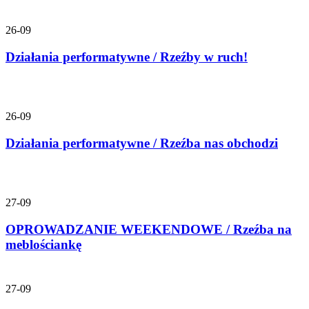
26-09
Działania performatywne / Rzeźby w ruch!
26-09
Działania performatywne / Rzeźba nas obchodzi
27-09
OPROWADZANIE WEEKENDOWE / Rzeźba na
meblościankę
27-09