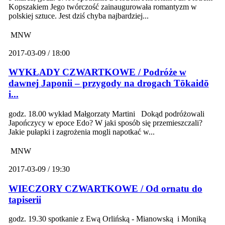
Kopszakiem Jego twórczość zainaugurowała romantyzm w
polskiej sztuce. Jest dziś chyba najbardziej...
MNW
2017-03-09 / 18:00
WYKŁADY CZWARTKOWE / Podróże w
dawnej Japonii – przygody na drogach Tōkaidō
i...
godz. 18.00 wykład Małgorzaty Martini Dokąd podróżowali
Japończycy w epoce Edo? W jaki sposób się przemieszczali?
Jakie pułapki i zagrożenia mogli napotkać w...
MNW
2017-03-09 / 19:30
WIECZORY CZWARTKOWE / Od ornatu do
tapiserii
godz. 19.30 spotkanie z Ewą Orlińską - Mianowską i Moniką