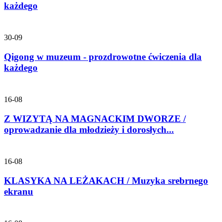
każdego
30-09
Qigong w muzeum - prozdrowotne ćwiczenia dla
każdego
16-08
Z WIZYTĄ NA MAGNACKIM DWORZE /
oprowadzanie dla młodzieży i dorosłych...
16-08
KLASYKA NA LEŻAKACH / Muzyka srebrnego
ekranu