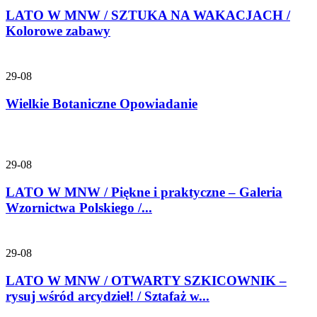
LATO W MNW / SZTUKA NA WAKACJACH /
Kolorowe zabawy
29-08
Wielkie Botaniczne Opowiadanie
29-08
LATO W MNW / Piękne i praktyczne – Galeria
Wzornictwa Polskiego /...
29-08
LATO W MNW / OTWARTY SZKICOWNIK –
rysuj wśród arcydzieł! / Sztafaż w...