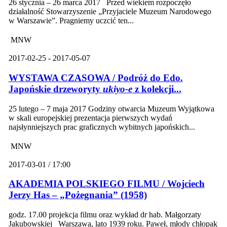
26 stycznia – 26 marca 2017 Przed wiekiem rozpoczęło
działalność Stowarzyszenie „Przyjaciele Muzeum Narodowego
w Warszawie”. Pragniemy uczcić ten...
MNW
2017-02-25 - 2017-05-07
WYSTAWA CZASOWA / Podróż do Edo.
Japońskie drzeworyty
ukiyo-e
z kolekcji...
25 lutego – 7 maja 2017 Godziny otwarcia Muzeum Wyjątkowa
w skali europejskiej prezentacja pierwszych wydań
najsłynniejszych prac graficznych wybitnych japońskich...
MNW
2017-03-01 / 17:00
AKADEMIA POLSKIEGO FILMU / Wojciech
Jerzy Has – „Pożegnania” (1958)
godz. 17.00 projekcja filmu oraz wykład dr hab. Małgorzaty
Jakubowskiej Warszawa, lato 1939 roku. Paweł, młody chłopak