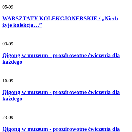
05-09
WARSZTATY KOLEKCJONERSKIE / „Niech
żyje kolekcja…”
09-09
Qigong w muzeum - prozdrowotne ćwiczenia dla
każdego
16-09
Qigong w muzeum - prozdrowotne ćwiczenia dla
każdego
23-09
Qigong w muzeum - prozdrowotne ćwiczenia dla