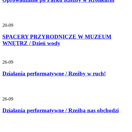
20-09
SPACERY PRZYRODNICZE W MUZEUM
WNĘTRZ / Dzień wody
26-09
Działania performatywne / Rzeźby w ruch!
26-09
Działania performatywne / Rzeźba nas obchodzi