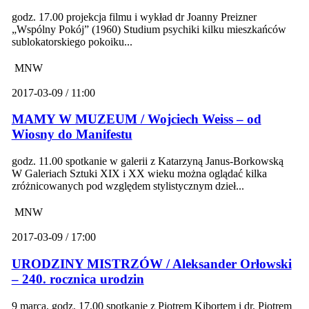
godz. 17.00 projekcja filmu i wykład dr Joanny Preizner
„Wspólny Pokój” (1960) Studium psychiki kilku mieszkańców
sublokatorskiego pokoiku...
MNW
2017-03-09 / 11:00
MAMY W MUZEUM / Wojciech Weiss – od
Wiosny do Manifestu
godz. 11.00 spotkanie w galerii z Katarzyną Janus-Borkowską
W Galeriach Sztuki XIX i XX wieku można oglądać kilka
zróżnicowanych pod względem stylistycznym dzieł...
MNW
2017-03-09 / 17:00
URODZINY MISTRZÓW / Aleksander Orłowski
– 240. rocznica urodzin
9 marca, godz. 17.00 spotkanie z Piotrem Kibortem i dr. Piotrem