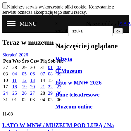
Niniejszy serwis wykorzystuje pliki cookie. Korzystanie z
serwisu oznacza akceptację tego stanu rzeczy.
Nasze oddziały
MENU
x
A
A
A
szukaj
Teraz w muzeum
Najczęściej oglądane
Sierpień 2026
Wizyta
Pon
Wto
Śro
Czw
Pią
Sob
Nie
27
28
29
30
31
01
02
O Muzeum
03
04
05
06
07
08
09
10
11
12
13
14
15
16
Lato w MNW 2026
17
18
19
20
21
22
23
24
25
26
27
28
29
30
Dane teleadresowe
31
01
02
03
04
05
06
Muzeum online
11-08
LATO W MNW / MUZEUM POD LUPĄ / Na