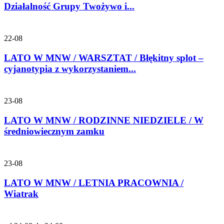
Działalność Grupy Twożywo i...
22-08
LATO W MNW / WARSZTAT / Błękitny splot –
cyjanotypia z wykorzystaniem...
23-08
LATO W MNW / RODZINNE NIEDZIELE / W
średniowiecznym zamku
23-08
LATO W MNW / LETNIA PRACOWNIA /
Wiatrak