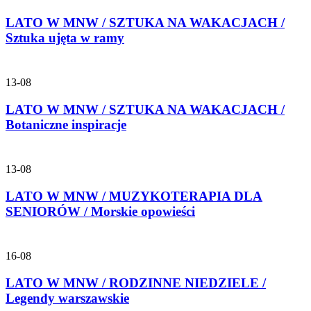
LATO W MNW / SZTUKA NA WAKACJACH /
Sztuka ujęta w ramy
13-08
LATO W MNW / SZTUKA NA WAKACJACH /
Botaniczne inspiracje
13-08
LATO W MNW / MUZYKOTERAPIA DLA
SENIORÓW / Morskie opowieści
16-08
LATO W MNW / RODZINNE NIEDZIELE /
Legendy warszawskie