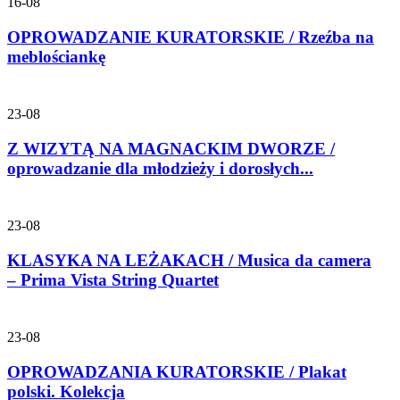
16-08
OPROWADZANIE KURATORSKIE / Rzeźba na
meblościankę
23-08
Z WIZYTĄ NA MAGNACKIM DWORZE /
oprowadzanie dla młodzieży i dorosłych...
23-08
KLASYKA NA LEŻAKACH / Musica da camera
– Prima Vista String Quartet
23-08
OPROWADZANIA KURATORSKIE / Plakat
polski. Kolekcja