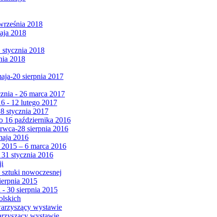
września 2018
maja 2018
1 stycznia 2018
nia 2018
maja-20 sierpnia 2017
cznia - 26 marca 2017
6 - 12 lutego 2017
 8 stycznia 2017
 16 października 2016
erwca-28 sierpnia 2016
maja 2016
da 2015 – 6 marca 2016
 31 stycznia 2016
ji
 sztuki nowoczesnej
ierpnia 2015
 - 30 sierpnia 2015
olskich
warzyszący wystawie
arzyszący wystawie