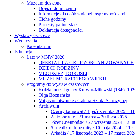
Muzeum dostępne
Dojazd do muzeum
Informacje dla osób z niepełnosprawnościami
Ciche godziny
Projekty partnerskie
Deklaracja dostępności
Wystawy czasowe
Wydarzenia
Kalendarium
Edukacja
Lato w MNW 2026
OFERTA DLA GRUP ZORGANIZOWANYCH
DZIECI, RODZINY
MŁODZIEŻ, DOROŚLI
MUZEUM TRZECIEGO WIEKU
Programy do wystaw czasowych
Kolekcjoner. Ignacy Korwin-Milewski (1846–192
Olga Boznańska
Mityczne otwarcie / Galeria Sztuki Starożytnej
Archiwum
Czarny karnawał / 3 października 2025 – 11
Autoportrety / 21 marca – 20 lipca 2025
Józef Chełmoński / 27 września 2024 – 2 lu
Surrealizm. Inne mity / 10 maja 2024 – 11 s
Arkadia / 17 listopada 2023 – 17 marca 202