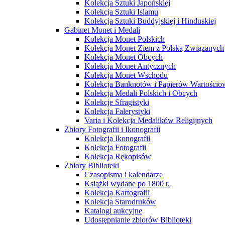
Kolekcja Sztuki Japońskiej
Kolekcja Sztuki Islamu
Kolekcja Sztuki Buddyjskiej i Hinduskiej
Gabinet Monet i Medali
Kolekcja Monet Polskich
Kolekcja Monet Ziem z Polską Związanych
Kolekcja Monet Obcych
Kolekcja Monet Antycznych
Kolekcja Monet Wschodu
Kolekcja Banknotów i Papierów Wartości
Kolekcja Medali Polskich i Obcych
Kolekcje Sfragistyki
Kolekcja Falerystyki
Varia i Kolekcja Medalików Religijnych
Zbiory Fotografii i Ikonografii
Kolekcja Ikonografii
Kolekcja Fotografii
Kolekcja Rękopisów
Zbiory Biblioteki
Czasopisma i kalendarze
Książki wydane po 1800 r.
Kolekcja Kartografii
Kolekcja Starodruków
Katalogi aukcyjne
Udostępnianie zbiorów Biblioteki