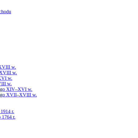
schodu
XVIII w.
XVIII w.
XVI w.
III w.
iego XIV–XVI w.
iego XVII–XVIII w.
 1914 r.
 1764 r.