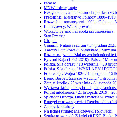
Picasso
MNW kolekcjonuje
Bez gorsetu. Camille Claudel i polskie rzeź
Przesilenie. Malarstwo Północy 1880–1910
Rozważni i romantyczni. 100 lat Gabinetu
Łukaszowcy. Wielki powrót
Witkacy. Sejsmograf epoki przyspieszenia
Stan Rzeczy
Chagall
Cranach. Natura i sacrum / 17 grudnia 2021
Xawery Dunikowski. Malarstwo / Muzeum 
Różne spojrzenia. Malarstwo holenderskie i
Ryszard Kaja (1962–2019). Polska / Muze
Polska. Siła obrazu / 18 września – 20 grud
Polska. Siła obrazu / WYKŁADY I POD
Fotorelacje. Wojna 1920 / 14 sierpnia - 15 l
Bruno Barbey. Zawsze w ruchu / 1 grudnia
Zatrute źródło / 25 września - 8 listopada 2
Wystawa, której nie było… Ignacy Łopieńs
Portret młodzieńca / 21 listopada 2019 – 20
Splendor i finezja. Duch i materia w sztuce 
Bruegel w towarzystwie i Rembrandt osobiś
Zamoyski ocalony
Na jednej strunie: Malczewski i Słowacki
Sztuka to wartość. Z kolekcji PKO Banku P