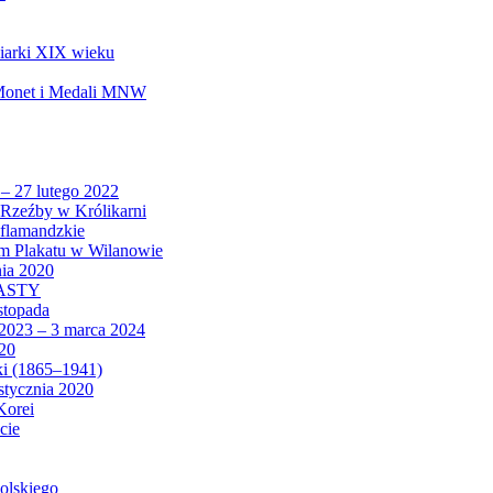
biarki XIX wieku
 Monet i Medali MNW
 – 27 lutego 2022
Rzeźby w Królikarni
 flamandzkie
um Plakatu w Wilanowie
nia 2020
CASTY
istopada
 2023 – 3 marca 2024
020
ki (1865–1941)
 stycznia 2020
Korei
cie
olskiego