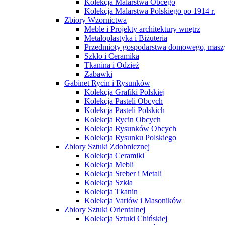
Kolekcja Malarstwa Obcego
Kolekcja Malarstwa Polskiego po 1914 r.
Zbiory Wzornictwa
Meble i Projekty architektury wnętrz
Metaloplastyka i Biżuteria
Przedmioty gospodarstwa domowego, maszy
Szkło i Ceramika
Tkanina i Odzież
Zabawki
Gabinet Rycin i Rysunków
Kolekcja Grafiki Polskiej
Kolekcja Pasteli Obcych
Kolekcja Pasteli Polskich
Kolekcja Rycin Obcych
Kolekcja Rysunków Obcych
Kolekcja Rysunku Polskiego
Zbiory Sztuki Zdobnicznej
Kolekcja Ceramiki
Kolekcja Mebli
Kolekcja Sreber i Metali
Kolekcja Szkła
Kolekcja Tkanin
Kolekcja Variów i Masoników
Zbiory Sztuki Orientalnej
Kolekcja Sztuki Chińskiej