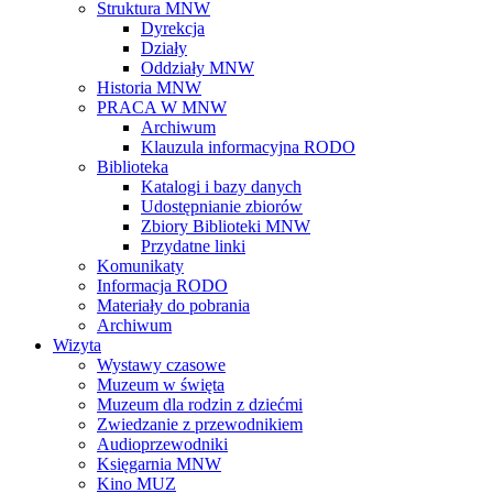
Struktura MNW
Dyrekcja
Działy
Oddziały MNW
Historia MNW
PRACA W MNW
Archiwum
Klauzula informacyjna RODO
Biblioteka
Katalogi i bazy danych
Udostępnianie zbiorów
Zbiory Biblioteki MNW
Przydatne linki
Komunikaty
Informacja RODO
Materiały do pobrania
Archiwum
Wizyta
Wystawy czasowe
Muzeum w święta
Muzeum dla rodzin z dziećmi
Zwiedzanie z przewodnikiem
Audioprzewodniki
Księgarnia MNW
Kino MUZ