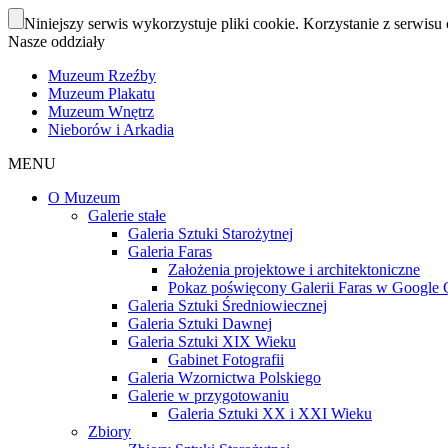
Niniejszy serwis wykorzystuje pliki cookie. Korzystanie z serwisu 
Nasze oddziały
Muzeum Rzeźby
Muzeum Plakatu
Muzeum Wnętrz
Nieborów i Arkadia
MENU
O Muzeum
Galerie stałe
Galeria Sztuki Starożytnej
Galeria Faras
Założenia projektowe i architektoniczne
Pokaz poświęcony Galerii Faras w Google Cu
Galeria Sztuki Średniowiecznej
Galeria Sztuki Dawnej
Galeria Sztuki XIX Wieku
Gabinet Fotografii
Galeria Wzornictwa Polskiego
Galerie w przygotowaniu
Galeria Sztuki XX i XXI Wieku
Zbiory