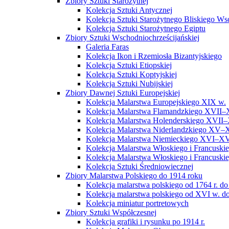
Zbiory Sztuki Starożytnej
Kolekcja Sztuki Antycznej
Kolekcja Sztuki Starożytnego Bliskiego W
Kolekcja Sztuki Starożytnego Egiptu
Zbiory Sztuki Wschodniochrześcijańskiej
Galeria Faras
Kolekcja Ikon i Rzemiosła Bizantyjskiego
Kolekcja Sztuki Etiopskiej
Kolekcja Sztuki Koptyjskiej
Kolekcja Sztuki Nubijskiej
Zbiory Dawnej Sztuki Europejskiej
Kolekcja Malarstwa Europejskiego XIX w.
Kolekcja Malarstwa Flamandzkiego XVII–
Kolekcja Malarstwa Holenderskiego XVII–
Kolekcja Malarstwa Niderlandzkiego XV–
Kolekcja Malarstwa Niemieckiego XVI–XV
Kolekcja Malarstwa Włoskiego i Francusk
Kolekcja Malarstwa Włoskiego i Francusk
Kolekcja Sztuki Średniowiecznej
Zbiory Malarstwa Polskiego do 1914 roku
Kolekcja malarstwa polskiego od 1764 r. do
Kolekcja malarstwa polskiego od XVI w. do
Kolekcja miniatur portretowych
Zbiory Sztuki Współczesnej
Kolekcja grafiki i rysunku po 1914 r.