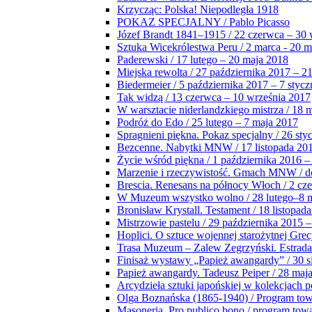
Krzycząc: Polska! Niepodległa 1918
POKAZ SPECJALNY / Pablo Picasso
Józef Brandt 1841–1915 / 22 czerwca – 30 
Sztuka Wicekrólestwa Peru / 2 marca - 20 
Paderewski / 17 lutego – 20 maja 2018
Miejska rewolta / 27 października 2017 – 2
Biedermeier / 5 października 2017 – 7 stycz
Tak widzą / 13 czerwca – 10 września 2017
W warsztacie niderlandzkiego mistrza / 18 
Podróż do Edo / 25 lutego – 7 maja 2017
Spragnieni piękna. Pokaz specjalny / 26 sty
Bezcenne. Nabytki MNW / 17 listopada 201
Życie wśród piękna / 1 października 2016 –
Marzenie i rzeczywistość. Gmach MNW / do
Brescia. Renesans na północy Włoch / 2 cz
W Muzeum wszystko wolno / 28 lutego–8 
Bronisław Krystall. Testament / 18 listopa
Mistrzowie pastelu / 29 października 2015 –
Hoplici. O sztuce wojennej starożytnej Grec
Trasa Muzeum – Zalew Zegrzyński. Estrada
Finisaż wystawy „Papież awangardy” / 30 s
Papież awangardy. Tadeusz Peiper / 28 maja
Arcydzieła sztuki japońskiej w kolekcjach p
Olga Boznańska (1865-1940) / Program to
Masoneria. Pro publico bono / program tow