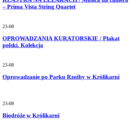
– Prima Vista String Quartet
23-08
OPROWADZANIA KURATORSKIE / Plakat
polski. Kolekcja
23-08
Oprowadzanie po Parku Rzeźby w Królikarni
23-08
Biodróże w Królikarni