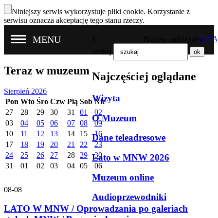
Niniejszy serwis wykorzystuje pliki cookie. Korzystanie z
serwisu oznacza akceptację tego stanu rzeczy.
Nasze oddziały
MENU
x
A
A
A
szukaj
Teraz w muzeum
Najczęściej oglądane
Sierpień 2026
Wizyta
Pon
Wto
Śro
Czw
Pią
Sob
Nie
27
28
29
30
31
01
02
O Muzeum
03
04
05
06
07
08
09
10
11
12
13
14
15
16
Dane teleadresowe
17
18
19
20
21
22
23
24
25
26
27
28
29
30
Lato w MNW 2026
31
01
02
03
04
05
06
Muzeum online
08-08
Audioprzewodniki
LATO W MNW / Oprowadzania po galeriach