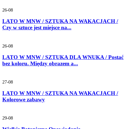
26-08
LATO W MNW / SZTUKA NA WAKACJACH /
Czy w sztuce jest miejsce na...
26-08
LATO W MNW / SZTUKA DLA WNUKA / Postać
bez koloru. Między obrazem a...
27-08
LATO W MNW / SZTUKA NA WAKACJACH /
Kolorowe zabawy
29-08