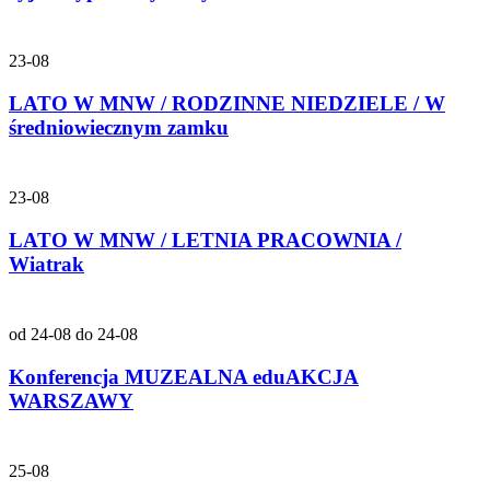
23-08
LATO W MNW / RODZINNE NIEDZIELE / W
średniowiecznym zamku
23-08
LATO W MNW / LETNIA PRACOWNIA /
Wiatrak
od 24-08 do 24-08
Konferencja MUZEALNA eduAKCJA
WARSZAWY
25-08