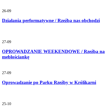
26-09
Działania performatywne / Rzeźba nas obchodzi
27-09
OPROWADZANIE WEEKENDOWE / Rzeźba na
meblościankę
27-09
Oprowadzanie po Parku Rzeźby w Królikarni
25-10