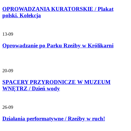
OPROWADZANIA KURATORSKIE / Plakat
polski. Kolekcja
13-09
Oprowadzanie po Parku Rzeźby w Królikarni
20-09
SPACERY PRZYRODNICZE W MUZEUM
WNĘTRZ / Dzień wody
26-09
Działania performatywne / Rzeźby w ruch!