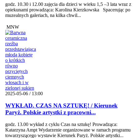
godz. 10.30 i 12.00 zajęcia dla dzieci w wieku 1,5 –3 lata wraz z
opiekunami prowadząca: Karolina Kierzkowska Spacerując po
muzealnych galeriach, na kilka chwil...
MNW
2025-05-06 / 13:00
WYKŁAD. CZAS NA SZTUKĘ! / Kierunek
Paryż. Polskie artystki z pracowni...
godz. 13.00 wykład z cyklu Czas na sztukę! Prowadząca:
Katarzyna Ampt Wydarzenie organizowane w ramach programu
towarzyszącego wystawie Kierunek Paryż. Polskie artystki...