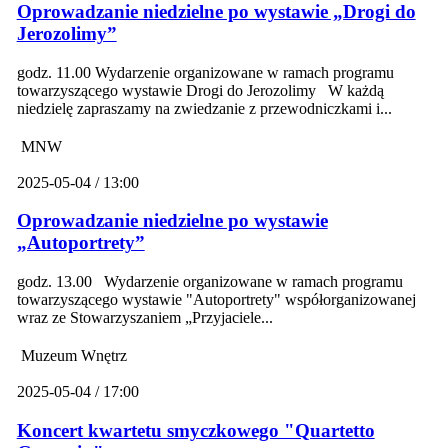
Oprowadzanie niedzielne po wystawie „Drogi do
Jerozolimy”
godz. 11.00 Wydarzenie organizowane w ramach programu
towarzyszącego wystawie Drogi do Jerozolimy W każdą
niedzielę zapraszamy na zwiedzanie z przewodniczkami i...
MNW
2025-05-04 / 13:00
Oprowadzanie niedzielne po wystawie
„Autoportrety”
godz. 13.00 Wydarzenie organizowane w ramach programu
towarzyszącego wystawie "Autoportrety" współorganizowanej
wraz ze Stowarzyszaniem „Przyjaciele...
Muzeum Wnętrz
2025-05-04 / 17:00
Koncert kwartetu smyczkowego "Quartetto