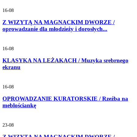
16-08
Z WIZYTĄ NA MAGNACKIM DWORZE /
oprowadzanie dla młodzieży i dorosłych...
16-08
KLASYKA NA LEŻAKACH / Muzyka srebrnego
ekranu
16-08
OPROWADZANIE KURATORSKIE / Rzeźba na
meblościankę
23-08
Z WIZYTĄ NA MAGNACKIM DWORZE /