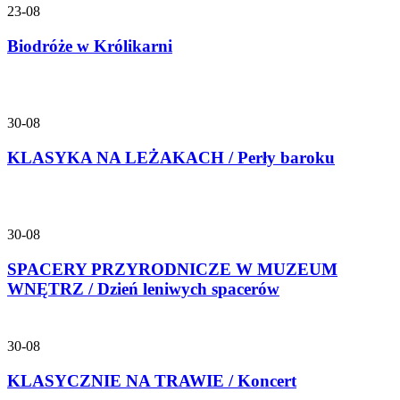
23-08
Biodróże w Królikarni
30-08
KLASYKA NA LEŻAKACH / Perły baroku
30-08
SPACERY PRZYRODNICZE W MUZEUM
WNĘTRZ / Dzień leniwych spacerów
30-08
KLASYCZNIE NA TRAWIE / Koncert