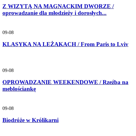
Z WIZYTĄ NA MAGNACKIM DWORZE /
oprowadzanie dla młodzieży i dorosłych...
09-08
KLASYKA NA LEŻAKACH / From Paris to Lviv
09-08
OPROWADZANIE WEEKENDOWE / Rzeźba na
meblościankę
09-08
Biodróże w Królikarni