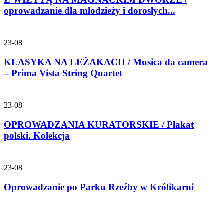
oprowadzanie dla młodzieży i dorosłych...
23-08
KLASYKA NA LEŻAKACH / Musica da camera
– Prima Vista String Quartet
23-08
OPROWADZANIA KURATORSKIE / Plakat
polski. Kolekcja
23-08
Oprowadzanie po Parku Rzeźby w Królikarni