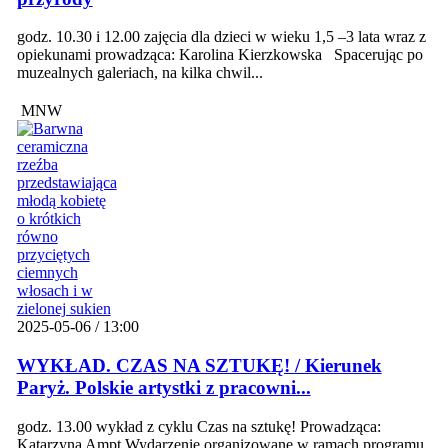
godz. 10.30 i 12.00 zajęcia dla dzieci w wieku 1,5 –3 lata wraz z
opiekunami prowadząca: Karolina Kierzkowska Spacerując po
muzealnych galeriach, na kilka chwil...
MNW
2025-05-06 / 13:00
WYKŁAD. CZAS NA SZTUKĘ! / Kierunek
Paryż. Polskie artystki z pracowni...
godz. 13.00 wykład z cyklu Czas na sztukę! Prowadząca:
Katarzyna Ampt Wydarzenie organizowane w ramach programu