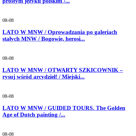
prostym języku polskim /...
08-08
LATO W MNW / Oprowadzania po galeriach
stałych MNW / Bogowie, herosi...
08-08
LATO W MNW / OTWARTY SZKICOWNIK –
rysuj wśród arcydzieł! / Miejski...
08-08
LATO W MNW / GUIDED TOURS. The Golden
Age of Dutch painting /...
08-08