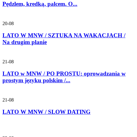
Pędzlem, kredką, palcem. O...
20-08
LATO W MNW / SZTUKA NA WAKACJACH /
Na drugim planie
21-08
LATO w MNW / PO PROSTU: oprowadzania w
prostym języku polskim /...
21-08
LATO W MNW / SLOW DATING