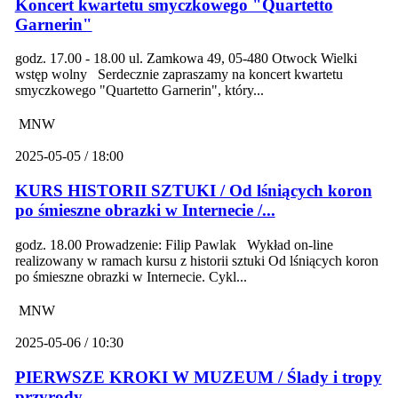
Koncert kwartetu smyczkowego "Quartetto
Garnerin"
godz. 17.00 - 18.00 ul. Zamkowa 49, 05-480 Otwock Wielki
wstęp wolny Serdecznie zapraszamy na koncert kwartetu
smyczkowego "Quartetto Garnerin", który...
MNW
2025-05-05 / 18:00
KURS HISTORII SZTUKI / Od lśniących koron
po śmieszne obrazki w Internecie /...
godz. 18.00 Prowadzenie: Filip Pawlak Wykład on-line
realizowany w ramach kursu z historii sztuki Od lśniących koron
po śmieszne obrazki w Internecie. Cykl...
MNW
2025-05-06 / 10:30
PIERWSZE KROKI W MUZEUM / Ślady i tropy
przyrody