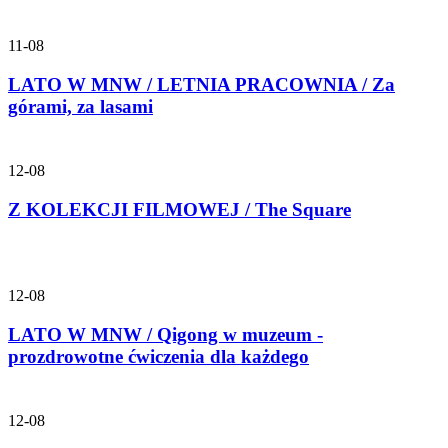
11-08
LATO W MNW / LETNIA PRACOWNIA / Za
górami, za lasami
12-08
Z KOLEKCJI FILMOWEJ / The Square
12-08
LATO W MNW / Qigong w muzeum -
prozdrowotne ćwiczenia dla każdego
12-08