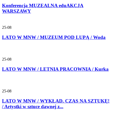
Konferencja MUZEALNA eduAKCJA
WARSZAWY
25-08
LATO W MNW / MUZEUM POD LUPĄ / Woda
25-08
LATO W MNW / LETNIA PRACOWNIA / Kurka
25-08
LATO W MNW / WYKŁAD. CZAS NA SZTUKĘ!
/ Artystki w sztuce dawnej z...