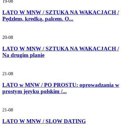
19-08
LATO W MNW / SZTUKA NA WAKACJACH /
Pędzlem, kredką, palcem. O...
20-08
LATO W MNW / SZTUKA NA WAKACJACH /
Na drugim planie
21-08
LATO w MNW / PO PROSTU: oprowadzania w
prostym języku polskim /...
21-08
LATO W MNW / SLOW DATING