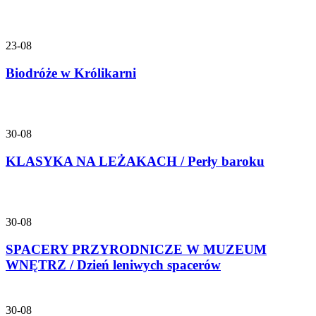
23-08
Biodróże w Królikarni
30-08
KLASYKA NA LEŻAKACH / Perły baroku
30-08
SPACERY PRZYRODNICZE W MUZEUM
WNĘTRZ / Dzień leniwych spacerów
30-08