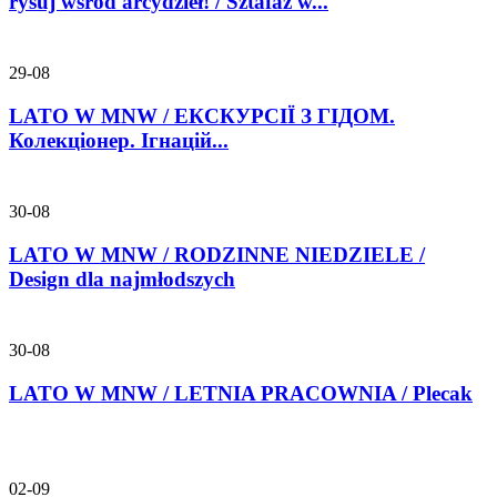
rysuj wśród arcydzieł! / Sztafaż w...
29-08
LATO W MNW / ЕКСКУРСІЇ З ГІДОМ.
Колекціонер. Ігнацій...
30-08
LATO W MNW / RODZINNE NIEDZIELE /
Design dla najmłodszych
30-08
LATO W MNW / LETNIA PRACOWNIA / Plecak
02-09