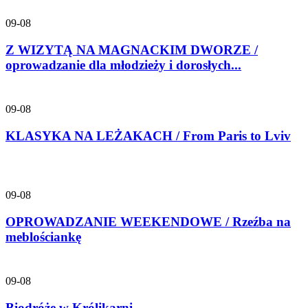
09-08
Z WIZYTĄ NA MAGNACKIM DWORZE /
oprowadzanie dla młodzieży i dorosłych...
09-08
KLASYKA NA LEŻAKACH / From Paris to Lviv
09-08
OPROWADZANIE WEEKENDOWE / Rzeźba na
meblościankę
09-08
Biodróże w Królikarni