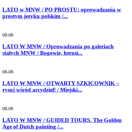
LATO w MNW / PO PROSTU: oprowadzania w
prostym języku polskim /...
08-08
LATO W MNW / Oprowadzania po galeriach
stałych MNW / Bogowie, herosi...
08-08
LATO W MNW / OTWARTY SZKICOWNIK –
rysuj wśród arcydzieł! / Miejski...
08-08
LATO W MNW / GUIDED TOURS. The Golden
Age of Dutch painting /...