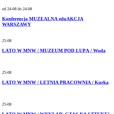
od 24-08 do 24-08
Konferencja MUZEALNA eduAKCJA
WARSZAWY
25-08
LATO W MNW / MUZEUM POD LUPĄ / Woda
25-08
LATO W MNW / LETNIA PRACOWNIA / Kurka
25-08