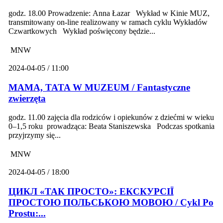
godz. 18.00 Prowadzenie: Anna Łazar Wykład w Kinie MUZ,
transmitowany on-line realizowany w ramach cyklu Wykładów
Czwartkowych Wykład poświęcony będzie...
MNW
2024-04-05 / 11:00
MAMA, TATA W MUZEUM / Fantastyczne
zwierzęta
godz. 11.00 zajęcia dla rodziców i opiekunów z dziećmi w wieku
0–1,5 roku prowadząca: Beata Staniszewska Podczas spotkania
przyjrzymy się...
MNW
2024-04-05 / 18:00
ЦИКЛ «ТАК ПРОСТО»: ЕКСКУРСІЇ
ПРОСТОЮ ПОЛЬСЬКОЮ МОВОЮ / Cykl Po
Prostu:...