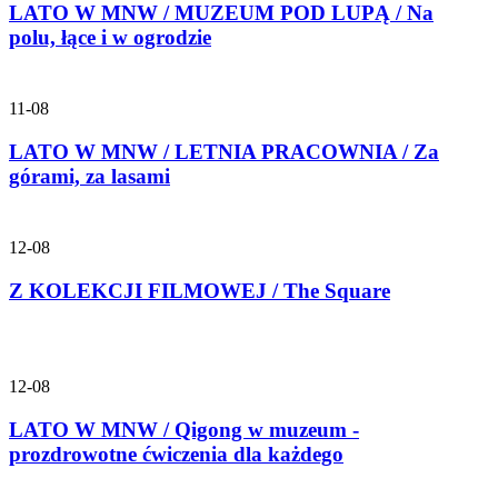
LATO W MNW / MUZEUM POD LUPĄ / Na
polu, łące i w ogrodzie
11-08
LATO W MNW / LETNIA PRACOWNIA / Za
górami, za lasami
12-08
Z KOLEKCJI FILMOWEJ / The Square
12-08
LATO W MNW / Qigong w muzeum -
prozdrowotne ćwiczenia dla każdego