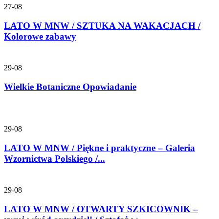
27-08
LATO W MNW / SZTUKA NA WAKACJACH /
Kolorowe zabawy
29-08
Wielkie Botaniczne Opowiadanie
29-08
LATO W MNW / Piękne i praktyczne – Galeria
Wzornictwa Polskiego /...
29-08
LATO W MNW / OTWARTY SZKICOWNIK –