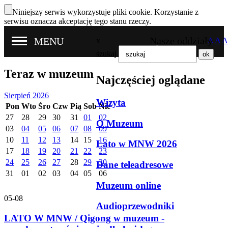
Niniejszy serwis wykorzystuje pliki cookie. Korzystanie z
serwisu oznacza akceptację tego stanu rzeczy.
Nasze oddziały
MENU
x
A
A
A
szukaj
Teraz w muzeum
Najczęściej oglądane
Sierpień 2026
Wizyta
Pon
Wto
Śro
Czw
Pią
Sob
Nie
27
28
29
30
31
01
02
O Muzeum
03
04
05
06
07
08
09
10
11
12
13
14
15
16
Lato w MNW 2026
17
18
19
20
21
22
23
24
25
26
27
28
29
30
Dane teleadresowe
31
01
02
03
04
05
06
Muzeum online
05-08
Audioprzewodniki
LATO W MNW / Qigong w muzeum -