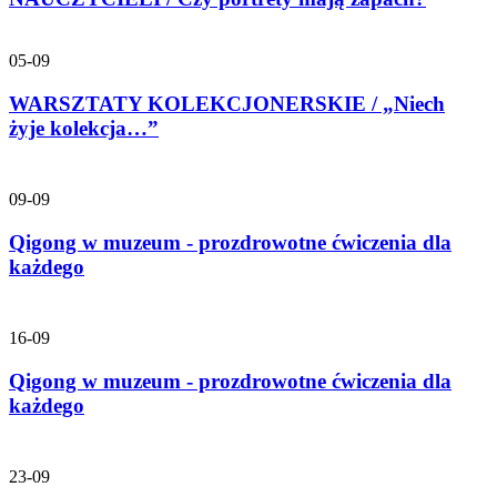
05-09
WARSZTATY KOLEKCJONERSKIE / „Niech
żyje kolekcja…”
09-09
Qigong w muzeum - prozdrowotne ćwiczenia dla
każdego
16-09
Qigong w muzeum - prozdrowotne ćwiczenia dla
każdego
23-09