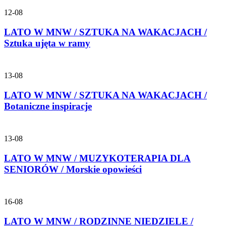
12-08
LATO W MNW / SZTUKA NA WAKACJACH /
Sztuka ujęta w ramy
13-08
LATO W MNW / SZTUKA NA WAKACJACH /
Botaniczne inspiracje
13-08
LATO W MNW / MUZYKOTERAPIA DLA
SENIORÓW / Morskie opowieści
16-08
LATO W MNW / RODZINNE NIEDZIELE /