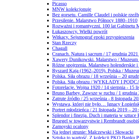
Picasso
MNW kolekcjonuje
Bez gorsetu. Camille Claudel i polskie rzeź
Przesilenie. Malarstwo Północy 1880–1910
Rozważni i romantyczni. 100 lat Gabinetu
Łukaszowcy. Wielki powrót
Witkacy. Sejsmograf epoki przyspieszenia
Stan Rzeczy
Chagall
Cranach. Natura i sacrum / 17 grudnia 2021
Xawery Dunikowski. Malarstwo / Muzeum 
Różne spojrzenia. Malarstwo holenderskie i
Ryszard Kaja (1962–2019). Polska / Muze
Polska. Siła obrazu / 18 września – 20 grud
Polska. Siła obrazu / WYKŁADY I POD
Fotorelacje. Wojna 1920 / 14 sierpnia - 15 l
Bruno Barbey. Zawsze w ruchu / 1 grudnia
Zatrute źródło / 25 września - 8 listopada 2
Wystawa, której nie było… Ignacy Łopieńs
Portret młodzieńca / 21 listopada 2019 – 20
Splendor i finezja. Duch i materia w sztuce 
Bruegel w towarzystwie i Rembrandt osobiś
Zamoyski ocalony
Na jednej strunie: Malczewski i Słowacki
Sztuka to wartość. Z kolekcji PKO Banku P