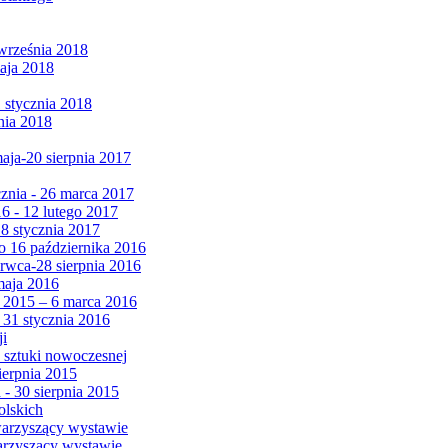
września 2018
maja 2018
1 stycznia 2018
nia 2018
maja-20 sierpnia 2017
cznia - 26 marca 2017
6 - 12 lutego 2017
 8 stycznia 2017
 16 października 2016
erwca-28 sierpnia 2016
maja 2016
da 2015 – 6 marca 2016
 31 stycznia 2016
ji
 sztuki nowoczesnej
ierpnia 2015
 - 30 sierpnia 2015
olskich
warzyszący wystawie
arzyszący wystawie