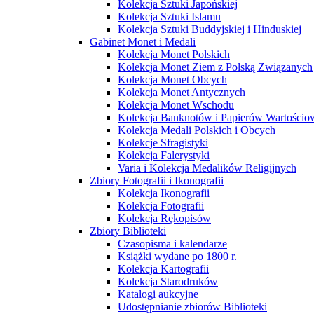
Kolekcja Sztuki Japońskiej
Kolekcja Sztuki Islamu
Kolekcja Sztuki Buddyjskiej i Hinduskiej
Gabinet Monet i Medali
Kolekcja Monet Polskich
Kolekcja Monet Ziem z Polską Związanych
Kolekcja Monet Obcych
Kolekcja Monet Antycznych
Kolekcja Monet Wschodu
Kolekcja Banknotów i Papierów Wartości
Kolekcja Medali Polskich i Obcych
Kolekcje Sfragistyki
Kolekcja Falerystyki
Varia i Kolekcja Medalików Religijnych
Zbiory Fotografii i Ikonografii
Kolekcja Ikonografii
Kolekcja Fotografii
Kolekcja Rękopisów
Zbiory Biblioteki
Czasopisma i kalendarze
Książki wydane po 1800 r.
Kolekcja Kartografii
Kolekcja Starodruków
Katalogi aukcyjne
Udostępnianie zbiorów Biblioteki