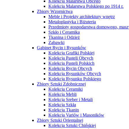
Kolekcja Malarstwa Obcego
Kolekcja Malarstwa Polskiego po 1914 r.
Zbiory Wzornictwa
Meble i Projekty architektury wnętrz
Metaloplastyka i Biżuteria
Przedmioty gospodarstwa domowego, maszy
Szkło i Ceramika
Tkanina i Odzież
Zabawki
Gabinet Rycin i Rysunków
Kolekcja Grafiki Polskiej
Kolekcja Pasteli Obcych
Kolekcja Pasteli Polskich
Kolekcja Rycin Obcych
Kolekcja Rysunków Obcych
Kolekcja Rysunku Polskiego
Zbiory Sztuki Zdobnicznej
Kolekcja Ceramiki
Kolekcja Mebli
Kolekcja Sreber i Metali
Kolekcja Szkła
Kolekcja Tkanin
Kolekcja Variów i Masoników
Zbiory Sztuki Orientalnej
Kolekcja Sztuki Chińskiej