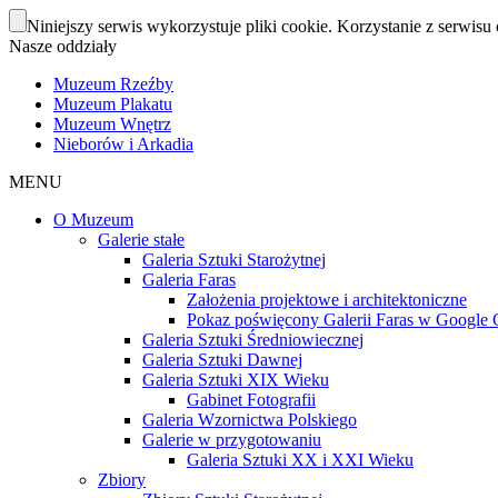
Niniejszy serwis wykorzystuje pliki cookie. Korzystanie z serwisu 
Nasze oddziały
Muzeum Rzeźby
Muzeum Plakatu
Muzeum Wnętrz
Nieborów i Arkadia
MENU
O Muzeum
Galerie stałe
Galeria Sztuki Starożytnej
Galeria Faras
Założenia projektowe i architektoniczne
Pokaz poświęcony Galerii Faras w Google Cu
Galeria Sztuki Średniowiecznej
Galeria Sztuki Dawnej
Galeria Sztuki XIX Wieku
Gabinet Fotografii
Galeria Wzornictwa Polskiego
Galerie w przygotowaniu
Galeria Sztuki XX i XXI Wieku
Zbiory