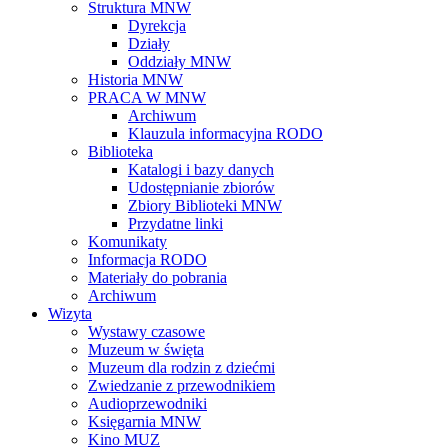
Struktura MNW
Dyrekcja
Działy
Oddziały MNW
Historia MNW
PRACA W MNW
Archiwum
Klauzula informacyjna RODO
Biblioteka
Katalogi i bazy danych
Udostępnianie zbiorów
Zbiory Biblioteki MNW
Przydatne linki
Komunikaty
Informacja RODO
Materiały do pobrania
Archiwum
Wizyta
Wystawy czasowe
Muzeum w święta
Muzeum dla rodzin z dziećmi
Zwiedzanie z przewodnikiem
Audioprzewodniki
Księgarnia MNW
Kino MUZ