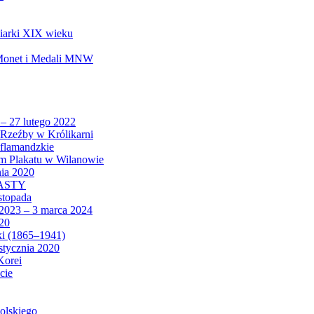
biarki XIX wieku
 Monet i Medali MNW
 – 27 lutego 2022
Rzeźby w Królikarni
 flamandzkie
um Plakatu w Wilanowie
nia 2020
CASTY
istopada
 2023 – 3 marca 2024
020
ki (1865–1941)
 stycznia 2020
Korei
cie
olskiego