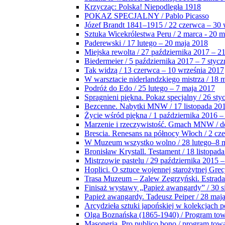
Krzycząc: Polska! Niepodległa 1918
POKAZ SPECJALNY / Pablo Picasso
Józef Brandt 1841–1915 / 22 czerwca – 30 
Sztuka Wicekrólestwa Peru / 2 marca - 20 
Paderewski / 17 lutego – 20 maja 2018
Miejska rewolta / 27 października 2017 – 2
Biedermeier / 5 października 2017 – 7 stycz
Tak widzą / 13 czerwca – 10 września 2017
W warsztacie niderlandzkiego mistrza / 18 
Podróż do Edo / 25 lutego – 7 maja 2017
Spragnieni piękna. Pokaz specjalny / 26 sty
Bezcenne. Nabytki MNW / 17 listopada 201
Życie wśród piękna / 1 października 2016 –
Marzenie i rzeczywistość. Gmach MNW / do
Brescia. Renesans na północy Włoch / 2 cz
W Muzeum wszystko wolno / 28 lutego–8 
Bronisław Krystall. Testament / 18 listopa
Mistrzowie pastelu / 29 października 2015 –
Hoplici. O sztuce wojennej starożytnej Grec
Trasa Muzeum – Zalew Zegrzyński. Estrada
Finisaż wystawy „Papież awangardy” / 30 s
Papież awangardy. Tadeusz Peiper / 28 maja
Arcydzieła sztuki japońskiej w kolekcjach p
Olga Boznańska (1865-1940) / Program to
Masoneria. Pro publico bono / program tow