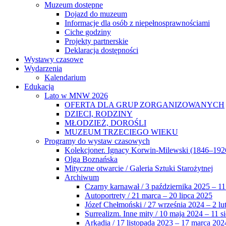
Muzeum dostępne
Dojazd do muzeum
Informacje dla osób z niepełnosprawnościami
Ciche godziny
Projekty partnerskie
Deklaracja dostępności
Wystawy czasowe
Wydarzenia
Kalendarium
Edukacja
Lato w MNW 2026
OFERTA DLA GRUP ZORGANIZOWANYCH
DZIECI, RODZINY
MŁODZIEŻ, DOROŚLI
MUZEUM TRZECIEGO WIEKU
Programy do wystaw czasowych
Kolekcjoner. Ignacy Korwin-Milewski (1846–192
Olga Boznańska
Mityczne otwarcie / Galeria Sztuki Starożytnej
Archiwum
Czarny karnawał / 3 października 2025 – 11
Autoportrety / 21 marca – 20 lipca 2025
Józef Chełmoński / 27 września 2024 – 2 lu
Surrealizm. Inne mity / 10 maja 2024 – 11 s
Arkadia / 17 listopada 2023 – 17 marca 202