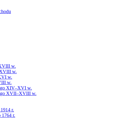
schodu
XVIII w.
XVIII w.
XVI w.
III w.
iego XIV–XVI w.
iego XVII–XVIII w.
 1914 r.
 1764 r.