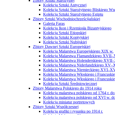
Zbiory Sztuki Starożytnej
Kolekcja Sztuki Antycznej
Kolekcja Sztuki Starożytnego Bliskiego W
Kolekcja Sztuki Starożytnego Egiptu
Zbiory Sztuki Wschodniochrześcijańskiej
Galeria Faras
Kolekcja Ikon i Rzemiosła Bizantyjskiego
Kolekcja Sztuki Etiopskiej
Kolekcja Sztuki Koptyjskiej
Kolekcja Sztuki Nubijskiej
Zbiory Dawnej Sztuki Europejskiej
Kolekcja Malarstwa Europejskiego XIX w.
Kolekcja Malarstwa Flamandzkiego XVII–
Kolekcja Malarstwa Holenderskiego XVII–
Kolekcja Malarstwa Niderlandzkiego XV–
Kolekcja Malarstwa Niemieckiego XVI–XV
Kolekcja Malarstwa Włoskiego i Francusk
Kolekcja Malarstwa Włoskiego i Francusk
Kolekcja Sztuki Średniowiecznej
Zbiory Malarstwa Polskiego do 1914 roku
Kolekcja malarstwa polskiego od 1764 r. do
Kolekcja malarstwa polskiego od XVI w. do
Kolekcja miniatur portretowych
Zbiory Sztuki Współczesnej
Kolekcja grafiki i rysunku po 1914 r.