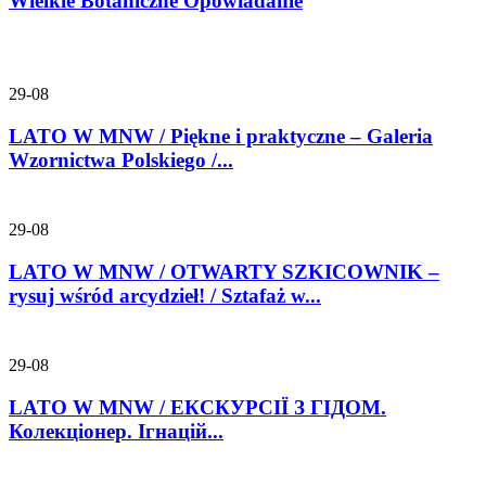
Wielkie Botaniczne Opowiadanie
29-08
LATO W MNW / Piękne i praktyczne – Galeria
Wzornictwa Polskiego /...
29-08
LATO W MNW / OTWARTY SZKICOWNIK –
rysuj wśród arcydzieł! / Sztafaż w...
29-08
LATO W MNW / ЕКСКУРСІЇ З ГІДОМ.
Колекціонер. Ігнацій...