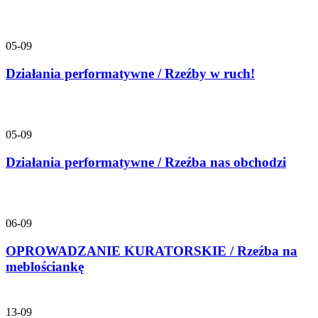
05-09
Działania performatywne / Rzeźby w ruch!
05-09
Działania performatywne / Rzeźba nas obchodzi
06-09
OPROWADZANIE KURATORSKIE / Rzeźba na
meblościankę
13-09