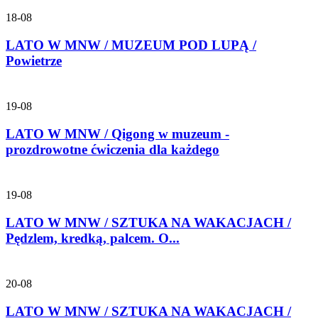
18-08
LATO W MNW / MUZEUM POD LUPĄ /
Powietrze
19-08
LATO W MNW / Qigong w muzeum -
prozdrowotne ćwiczenia dla każdego
19-08
LATO W MNW / SZTUKA NA WAKACJACH /
Pędzlem, kredką, palcem. O...
20-08
LATO W MNW / SZTUKA NA WAKACJACH /