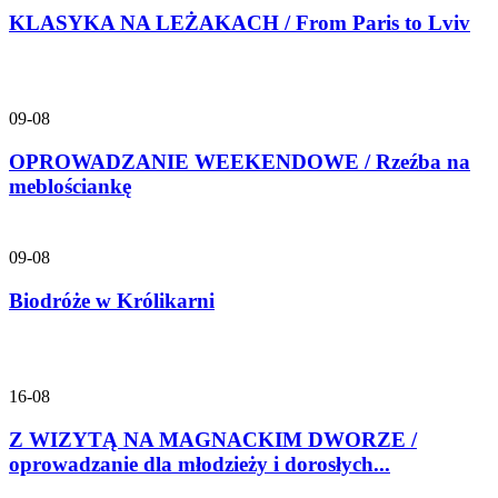
KLASYKA NA LEŻAKACH / From Paris to Lviv
09-08
OPROWADZANIE WEEKENDOWE / Rzeźba na
meblościankę
09-08
Biodróże w Królikarni
16-08
Z WIZYTĄ NA MAGNACKIM DWORZE /
oprowadzanie dla młodzieży i dorosłych...