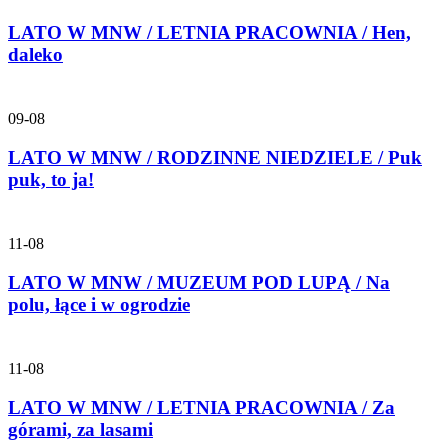
LATO W MNW / LETNIA PRACOWNIA / Hen,
daleko
09-08
LATO W MNW / RODZINNE NIEDZIELE / Puk
puk, to ja!
11-08
LATO W MNW / MUZEUM POD LUPĄ / Na
polu, łące i w ogrodzie
11-08
LATO W MNW / LETNIA PRACOWNIA / Za
górami, za lasami