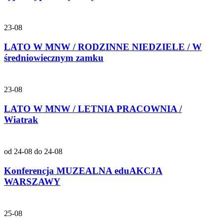
23-08
LATO W MNW / RODZINNE NIEDZIELE / W
średniowiecznym zamku
23-08
LATO W MNW / LETNIA PRACOWNIA /
Wiatrak
od 24-08 do 24-08
Konferencja MUZEALNA eduAKCJA
WARSZAWY
25-08