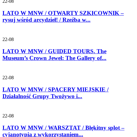
22-08
LATO W MNW / OTWARTY SZKICOWNIK –
rysuj wśród arcydzieł! / Rzeźba w...
22-08
LATO W MNW / GUIDED TOURS. The
Museum’s Crown Jewel: The Gallery of...
22-08
LATO W MNW / SPACERY MIEJSKIE /
Działalność Grupy Twożywo i...
22-08
LATO W MNW / WARSZTAT / Błękitny splot –
cyjanotypia z wykorzystaniem...