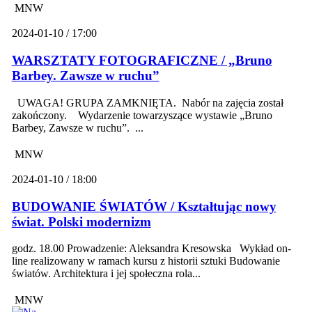
MNW
2024-01-10 / 17:00
WARSZTATY FOTOGRAFICZNE / „Bruno
Barbey. Zawsze w ruchu”
UWAGA! GRUPA ZAMKNIĘTA. Nabór na zajęcia został
zakończony. Wydarzenie towarzyszące wystawie „Bruno
Barbey, Zawsze w ruchu”. ...
MNW
2024-01-10 / 18:00
BUDOWANIE ŚWIATÓW / Kształtując nowy
świat. Polski modernizm
godz. 18.00 Prowadzenie: Aleksandra Kresowska Wykład on-
line realizowany w ramach kursu z historii sztuki Budowanie
światów. Architektura i jej społeczna rola...
MNW