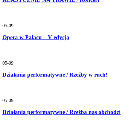
05-09
Opera w Pałacu – V edycja
05-09
Działania performatywne / Rzeźby w ruch!
05-09
Działania performatywne / Rzeźba nas obchodzi