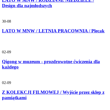
LATO W MNW / RODZINNE NIEDZIELE /
Design dla najmłodszych
30-08
LATO W MNW / LETNIA PRACOWNIA / Plecak
02-09
Qigong w muzeum - prozdrowotne ćwiczenia dla
każdego
02-09
Z KOLEKCJI FILMOWEJ / Wyjście przez sklep z
pamiątkami