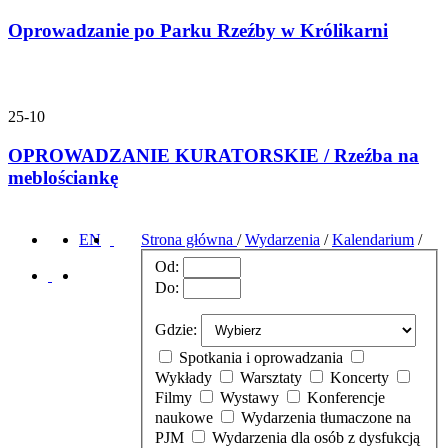
Oprowadzanie po Parku Rzeźby w Królikarni
25-10
OPROWADZANIE KURATORSKIE / Rzeźba na
meblościankę
EN
Strona główna
/
Wydarzenia
/
Kalendarium
/
Od:
Do:
Gdzie:
Spotkania i oprowadzania
Wykłady
Warsztaty
Koncerty
Filmy
Wystawy
Konferencje
naukowe
Wydarzenia tłumaczone na
PJM
Wydarzenia dla osób z dysfukcją