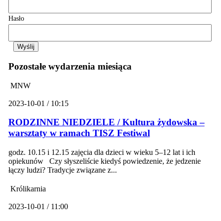
Hasło
Pozostałe wydarzenia miesiąca
MNW
2023-10-01 / 10:15
RODZINNE NIEDZIELE / Kultura żydowska –
warsztaty w ramach TISZ Festiwal
godz. 10.15 i 12.15 zajęcia dla dzieci w wieku 5–12 lat i ich
opiekunów Czy słyszeliście kiedyś powiedzenie, że jedzenie
łączy ludzi? Tradycje związane z...
Królikarnia
2023-10-01 / 11:00