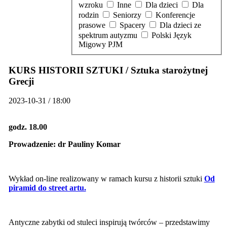
wzroku
Inne
Dla dzieci
Dla
rodzin
Seniorzy
Konferencje
prasowe
Spacery
Dla dzieci ze
spektrum autyzmu
Polski Język
Migowy PJM
KURS HISTORII SZTUKI / Sztuka starożytnej
Grecji
2023-10-31 / 18:00
godz. 18.00
Prowadzenie:
dr Pauliny Komar
Wykład on-line realizowany w ramach kursu z historii sztuki
Od
piramid do street artu.
Antyczne zabytki od stuleci inspirują twórców – przedstawimy