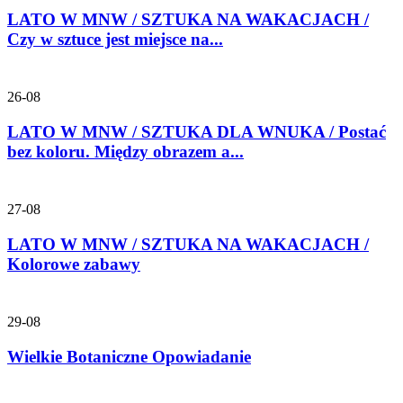
LATO W MNW / SZTUKA NA WAKACJACH /
Czy w sztuce jest miejsce na...
26-08
LATO W MNW / SZTUKA DLA WNUKA / Postać
bez koloru. Między obrazem a...
27-08
LATO W MNW / SZTUKA NA WAKACJACH /
Kolorowe zabawy
29-08
Wielkie Botaniczne Opowiadanie