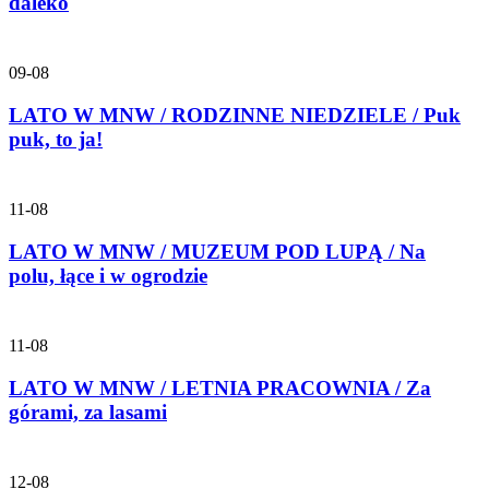
daleko
09-08
LATO W MNW / RODZINNE NIEDZIELE / Puk
puk, to ja!
11-08
LATO W MNW / MUZEUM POD LUPĄ / Na
polu, łące i w ogrodzie
11-08
LATO W MNW / LETNIA PRACOWNIA / Za
górami, za lasami
12-08