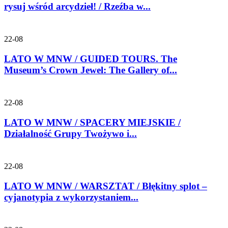
rysuj wśród arcydzieł! / Rzeźba w...
22-08
LATO W MNW / GUIDED TOURS. The
Museum’s Crown Jewel: The Gallery of...
22-08
LATO W MNW / SPACERY MIEJSKIE /
Działalność Grupy Twożywo i...
22-08
LATO W MNW / WARSZTAT / Błękitny splot –
cyjanotypia z wykorzystaniem...