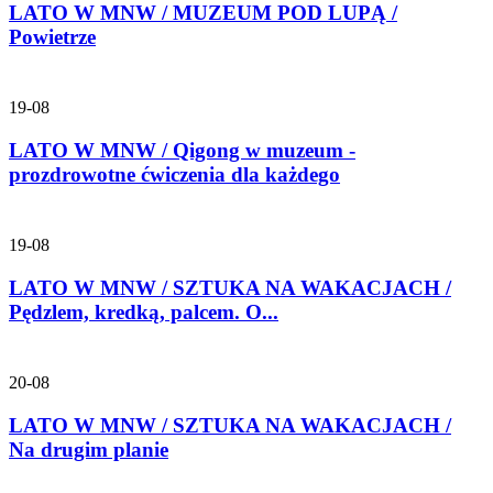
LATO W MNW / MUZEUM POD LUPĄ /
Powietrze
19-08
LATO W MNW / Qigong w muzeum -
prozdrowotne ćwiczenia dla każdego
19-08
LATO W MNW / SZTUKA NA WAKACJACH /
Pędzlem, kredką, palcem. O...
20-08
LATO W MNW / SZTUKA NA WAKACJACH /
Na drugim planie