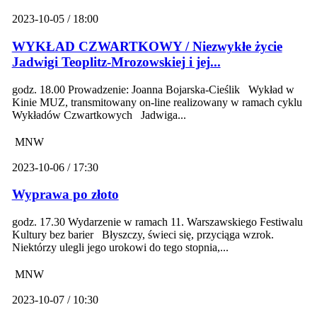
2023-10-05 / 18:00
WYKŁAD CZWARTKOWY / Niezwykłe życie
Jadwigi Teoplitz-Mrozowskiej i jej...
godz. 18.00 Prowadzenie: Joanna Bojarska-Cieślik Wykład w
Kinie MUZ, transmitowany on-line realizowany w ramach cyklu
Wykładów Czwartkowych Jadwiga...
MNW
2023-10-06 / 17:30
Wyprawa po złoto
godz. 17.30 Wydarzenie w ramach 11. Warszawskiego Festiwalu
Kultury bez barier Błyszczy, świeci się, przyciąga wzrok.
Niektórzy ulegli jego urokowi do tego stopnia,...
MNW
2023-10-07 / 10:30