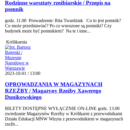
Rodzinne warsztaty rzeźbiarskie / Przepis na
pomnik
godz. 11.00 Prowadzenie: Rita Twardziak Co to jest pomnik?
Co może przedstawiać? Po co wnoszone są pomniki? Czy
budynek może być pomnikiem? Na te i inne...
Królikarnia
2023-10-01 / 13:00
OPROWADZANIA W MAGAZYNACH
RZEŹBY / Magazyny Rzeźby Xawerego
Dunikowskiego
BILETY DOSTĘPNE WYŁĄCZNIE ON-LINE godz. 13.00
zwiedzanie Magazynów Rzeźby w Królikarni z przewodnikami
Działu Edukacji MNW Wizyta z przewodnikiem w magazynach
rzeźb...