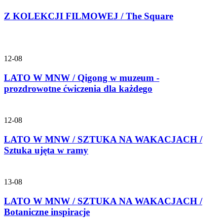
Z KOLEKCJI FILMOWEJ / The Square
12-08
LATO W MNW / Qigong w muzeum -
prozdrowotne ćwiczenia dla każdego
12-08
LATO W MNW / SZTUKA NA WAKACJACH /
Sztuka ujęta w ramy
13-08
LATO W MNW / SZTUKA NA WAKACJACH /
Botaniczne inspiracje