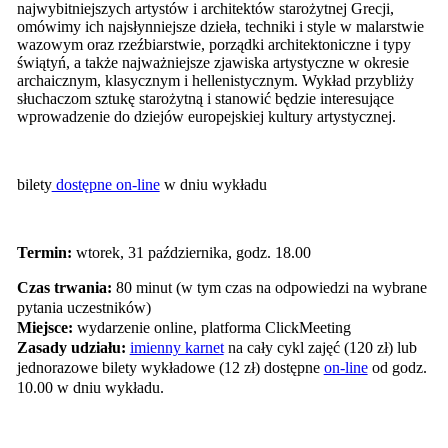
najwybitniejszych artystów i architektów starożytnej Grecji,
omówimy ich najsłynniejsze dzieła, techniki i style w malarstwie
wazowym oraz rzeźbiarstwie, porządki architektoniczne i typy
świątyń, a także najważniejsze zjawiska artystyczne w okresie
archaicznym, klasycznym i hellenistycznym. Wykład przybliży
słuchaczom sztukę starożytną i stanowić będzie interesujące
wprowadzenie do dziejów europejskiej kultury artystycznej.
bilety
dostępne on-line
w dniu wykładu
Termin:
wtorek, 31 października, godz. 18.00
Czas trwania:
80 minut (w tym czas na odpowiedzi na wybrane
pytania uczestników)
Miejsce:
wydarzenie online, platforma ClickMeeting
Zasady udziału:
imienny karnet
na cały cykl zajęć (120 zł) lub
jednorazowe bilety wykładowe (12 zł) dostępne
on-line
od godz.
10.00 w dniu wykładu.