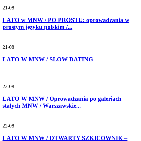
21-08
LATO w MNW / PO PROSTU: oprowadzania w
prostym języku polskim /...
21-08
LATO W MNW / SLOW DATING
22-08
LATO W MNW / Oprowadzania po galeriach
stałych MNW / Warszawskie...
22-08
LATO W MNW / OTWARTY SZKICOWNIK –