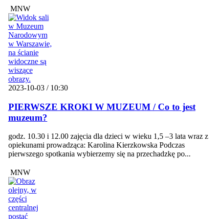
MNW
2023-10-03 / 10:30
PIERWSZE KROKI W MUZEUM / Co to jest
muzeum?
godz. 10.30 i 12.00 zajęcia dla dzieci w wieku 1,5 –3 lata wraz z
opiekunami prowadząca: Karolina Kierzkowska Podczas
pierwszego spotkania wybierzemy się na przechadzkę po...
MNW