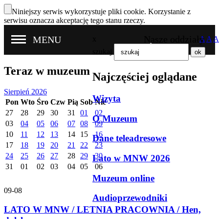
Niniejszy serwis wykorzystuje pliki cookie. Korzystanie z
serwisu oznacza akceptację tego stanu rzeczy.
Nasze oddziały
MENU
x
A
A
A
szukaj
Teraz w muzeum
Najczęściej oglądane
Sierpień 2026
Wizyta
Pon
Wto
Śro
Czw
Pią
Sob
Nie
27
28
29
30
31
01
02
O Muzeum
03
04
05
06
07
08
09
10
11
12
13
14
15
16
Dane teleadresowe
17
18
19
20
21
22
23
24
25
26
27
28
29
30
Lato w MNW 2026
31
01
02
03
04
05
06
Muzeum online
09-08
Audioprzewodniki
LATO W MNW / LETNIA PRACOWNIA / Hen,